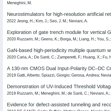
Meneghini, M.
Neurostimulators for high-resolution artificial 
2022 Jeong, H.; Kim, J.; Seo, J. M.; Neviani, A.
Exploration of gate trench module for vertical
2020 Ruzzarin, M.; Geens, K.; Borga, M.; Liang, H.; You, S.;
GaN-based high-periodicity multiple quantum wel
2020 Caria, A.; De Santi, C.; Zamperetti, F.; Huang, X.; Fu,
A 130-nm CMOS Dual Input-Polarity DC–DC Con
2019 Gatti, Alberto; Spiazzi, Giorgio; Gerosa, Andrea; Nevi
Demonstration of UV-Induced Threshold Voltage 
2019 Ruzzarin, M.; Meneghini, M.; de Santi, C.; Neviani, A.;
Evidence for defect-assisted tunneling and re