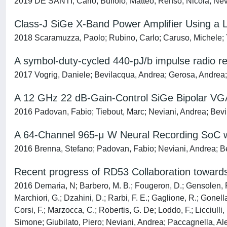
2019 DE SANTI, Carlo; Buffolo, Matteo; Renso, Nicola; Ne
Class-J SiGe X-Band Power Amplifier Using a 
2018 Scaramuzza, Paolo; Rubino, Carlo; Caruso, Michele; 
A symbol-duty-cycled 440-pJ/b impulse radio r
2017 Vogrig, Daniele; Bevilacqua, Andrea; Gerosa, Andrea
A 12 GHz 22 dB-Gain-Control SiGe Bipolar VGA 
2016 Padovan, Fabio; Tiebout, Marc; Neviani, Andrea; Bev
A 64-Channel 965-μ W Neural Recording SoC 
2016 Brenna, Stefano; Padovan, Fabio; Neviani, Andrea; Be
Recent progress of RD53 Collaboration toward
2016 Demaria, N; Barbero, M. B.; Fougeron, D.; Gensolen, F.;
Marchiori, G.; Dzahini, D.; Rarbi, F. E.; Gaglione, R.; Gonell
Corsi, F.; Marzocca, C.; Robertis, G. De; Loddo, F.; Licciulli, 
Simone; Giubilato, Piero; Neviani, Andrea; Paccagnella, Ales