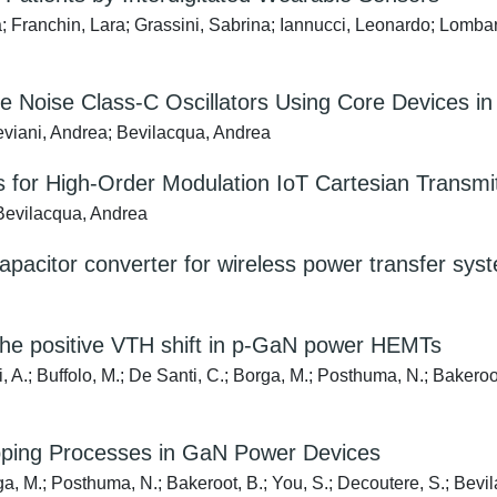
; Franchin, Lara; Grassini, Sabrina; Iannucci, Leonardo; Lombar
e Noise Class-C Oscillators Using Core Devices i
viani, Andrea; Bevilacqua, Andrea
s for High-Order Modulation IoT Cartesian Transmi
 Bevilacqua, Andrea
pacitor converter for wireless power transfer sys
the positive VTH shift in p-GaN power HEMTs
i, A.; Buffolo, M.; De Santi, C.; Borga, M.; Posthuma, N.; Bakero
pping Processes in GaN Power Devices
rga, M.; Posthuma, N.; Bakeroot, B.; You, S.; Decoutere, S.; Bevi