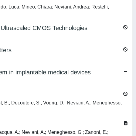
do, Luca; Mineo, Chiara; Neviani, Andrea; Restelli,
n Ultrascaled CMOS Technologies
tters
tem in implantable medical devices
ot, B.; Decoutere, S.; Vogrig, D.; Neviani, A.; Meneghesso,
lacqua, A.; Neviani, A.; Meneghesso, G.; Zanoni, E.;