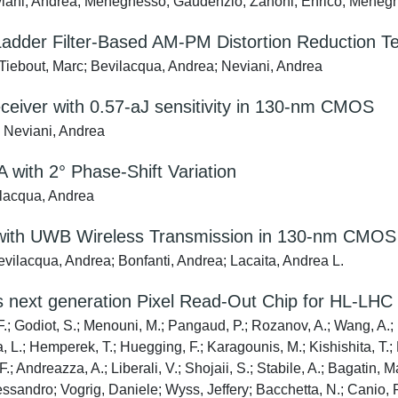
viani, Andrea; Meneghesso, Gaudenzio; Zanoni, Enrico; Menegh
Ladder Filter-Based AM-PM Distortion Reduction T
Tiebout, Marc; Bevilacqua, Andrea; Neviani, Andrea
eceiver with 0.57-aJ sensitivity in 130-nm CMOS
; Neviani, Andrea
with 2° Phase-Shift Variation
ilacqua, Andrea
with UWB Wireless Transmission in 130-nm CMOS
vilacqua, Andrea; Bonfanti, Andrea; Lacaita, Andrea L.
s next generation Pixel Read-Out Chip for HL-LHC
 Godiot, S.; Menouni, M.; Pangaud, P.; Rozanov, A.; Wang, A.; Bo
a, L.; Hemperek, T.; Huegging, F.; Karagounis, M.; Kishishita, T.;
F.; Andreazza, A.; Liberali, V.; Shojaii, S.; Stabile, A.; Bagatin, 
sandro; Vogrig, Daniele; Wyss, Jeffery; Bacchetta, N.; Canio, F.