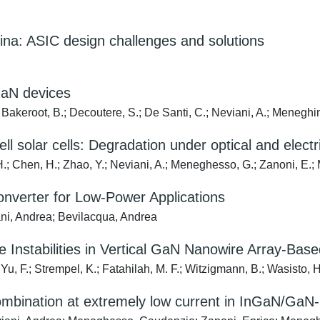
retina: ASIC design challenges and solutions
 GaN devices
 Bakeroot, B.; Decoutere, S.; De Santi, C.; Neviani, A.; Meneghi
l solar cells: Degradation under optical and electri
 H.; Chen, H.; Zhao, Y.; Neviani, A.; Meneghesso, G.; Zanoni, E.;
verter for Low-Power Applications
ani, Andrea; Bevilacqua, Andrea
Instabilities in Vertical GaN Nanowire Array-Base
 Yu, F.; Strempel, K.; Fatahilah, M. F.; Witzigmann, B.; Wasisto,
combination at extremely low current in InGaN/Ga