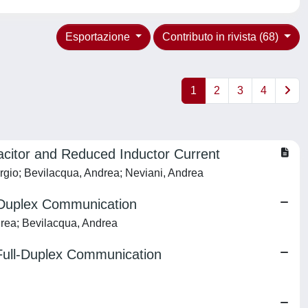
Esportazione
Contributo in rivista (68)
1
2
3
4
acitor and Reduced Inductor Current
iorgio; Bevilacqua, Andrea; Neviani, Andrea
l-Duplex Communication
drea; Bevilacqua, Andrea
 Full-Duplex Communication