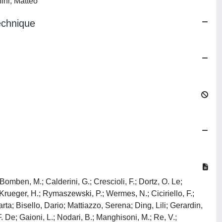
ini, Matteo
echnique
mben, M.; Calderini, G.; Crescioli, F.; Dortz, O. Le;
 Krueger, H.; Rymaszewski, P.; Wermes, N.; Ciciriello, F.;
Marta; Bisello, Dario; Mattiazzo, Serena; Ding, Lili; Gerardin,
 De; Gaioni, L.; Nodari, B.; Manghisoni, M.; Re, V.;