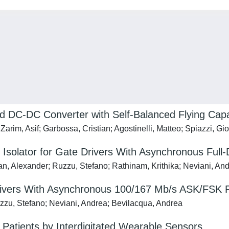
id DC-DC Converter with Self-Balanced Flying Cap
Zarim, Asif; Garbossa, Cristian; Agostinelli, Matteo; Spiazzi, G
Isolator for Gate Drivers With Asynchronous Ful
an, Alexander; Ruzzu, Stefano; Rathinam, Krithika; Neviani, An
e Drivers With Asynchronous 100/167 Mb/s ASK/FSK
uzzu, Stefano; Neviani, Andrea; Bevilacqua, Andrea
y Patients by Interdigitated Wearable Sensors