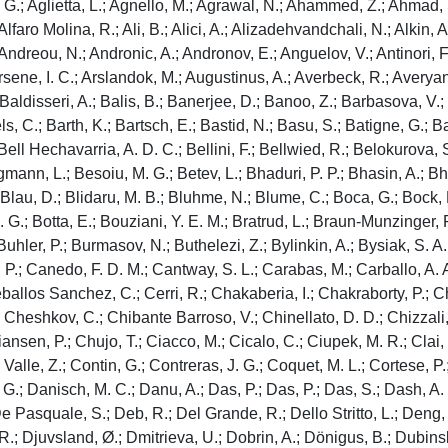
r, P.; Di Bari, D.; Di Mauro, A.; Diab, B.; Diaz, R. A.; Dietel, T.; Ding, Y.; Ditzel, J.; Divià, R.; Djuvsland, Ø.; Dmitrieva, U.; Dobrin, A.; Dönigus, B.; Dubinski, J. M.; Dubla, A.; Dupieux, P.; Dzalaiova, N.; Eder, T. M.; Ehlers, R. J.; Eisenhut, F.; Ejima, R.; Elia, D.; Erazmus, B.; Ercolessi, F.; Espagnon, B.; Eulisse, G.; Evans, D.; Evdokimov, S.; Fabbietti, L.; Faggin, M.; Faivre, J.; Fan, F.; Fan, W.; Fantoni, A.; Fasel, M.; Feliciello, A.; Feofilov, G.; Fernández Téllez, A.; Ferrandi, L.; Ferrer, M. B.; Ferrero, A.; Ferrero, C.; Ferretti, A.; Feuillard, V. J. G.; Filova, V.; Finogeev, D.; Fionda, F. M.; Flatland, E.; Flor, F.; Flores, A. N.; Foertsch, S.; Fokin, I.; Fokin, S.; Follo, U.; Fragiacomo, E.; Frajna, E.; Fuchs, U.; Funicello, N.; Furget, C.; Furs, A.; Fusayasu, T.; Gaardhøje, J. J.; Gagliardi, M.; Gago, A. M.; Gahlaut, T.; Galvan, C. D.; Gangadharan, D. R.; Ganoti, P.; Garabatos, C.; Garcia, J. M.; García Chávez, T.; Garcia-Solis, E.; Gargiulo, C.; Gasik, P.; Gaur, H. M.; Gautam, A.; Gay Ducati, M. B.; Germain, M.; Gernhaeuser, R. A.; Ghosh, C.; Giacalone, M.; Gioachin, G.; Giri, S. K.; Giubellino, P.; Giubilato, P.; Glaenzer, A. M. C.; Glässel, P.; Glimos, E.; Goh, D. J. Q.; Gonzalez, V.; Gordeev, P.; Gorgon, M.; Goswami, K.; Gotovac, S.; Grabski, V.; Graczykowski, L. K.; Grecka, E.; Grelli, A.; Grigoras, C.; Grigoriev, V.; Grigoryan, S.; Grosa, F.; Grosse-Oetringhaus, J. F.; Grosso, R.; Grund, D.; Grunwald, N. A.; Guardiano, G. G.; Guernane, R.; Guilbaud, M.; Gulbrandsen, K.; Gumprecht, J. J. W. K.; Gündem, T.; Gunji, T.; Guo, W.; Gupta, A.; Gupta, R.; Gupta, R.; Gwizdziel, K.; Gyulai, L.; Hadjidakis, C.; Haider, F. U.; Haidlova, S.; Haldar, M.; Hamagaki, H.; Han, Y.; Hanley, B. G.; Hansen, J.; Haque, M. R.; Harris, J. W.; Harton, A.; Hartung, M. V.; Hassan, H.; Hatzifotiadou, D.; Hauer, P.; Havener, L. B.; Hellbär, E.; Helstrup, H.; Hemmer, M.; Herman, T.; Hernandez, S. G.; Herrera Corral, G.; Herrmann, S.; Hetland, K. F.; Heybeck, B.; Hillemanns, H.; Hippolyte, B.; Hobus, I. P. M.; Hoffmann, F. W.; Hofman, B.; Hong, G. H.; Horst, M.; Horzyk, A.; Hou, Y.; Hristov, P.; Huhn, P.; Huhta, L. M.; Humanic, T. J.; Hutson, A.; Hutter, D.; Hwang, M. C.; Ilkaev, R.; Inaba, M.; Innocenti, G. M.; Ippolitov, M.; Isakov, A.; Isidori, T.; Islam, M. S.; Iurchenko, S.; Ivanov, M.; Ivanov, M.; Ivanov, V.; Iversen, K. E.; Jablonski, M.; Jacak, B.; Jacazio, N.; Jacobs, P. M.; Jadlovska, S.; Jadlovsky, J.; Jaelani, S.; Jahnke, C.; Jakubowska, M. J.; Janik, M. A.; Janson, T.; Ji, S.; Jia, S.; Jiang, T.; Jimenez, A. A. P.; Jonas, F.; Jones, D. M.; Jowett, J. M.; Jung, J.; Jung, M.; Junique, A.; Jusko, A.; Kaewjai, J.; Kalinak, P.; Kalweit, A.; Karasu Uysal, A.; Karatovic, D.; Karatzenis, N.; Karavichev, O.; Karavicheva, T.; Karpechev, E.; Karwowska, M. J.; Kebschull, U.; Keidel, R.; Keil, M.; Ketzer, B.; Keul, J.; Khade, S. S.; Khan, A. M.; Khan, S.; Khanzadeev, A.; Kharlov, Y.; Khatun, A.; Khuntia, A.; Khuranova, Z.; Kileng, B.; Kim, B.; Kim, C.; Kim, D. J.; Kim, E. J.; Kim, J.; Kim, J.; Kim, J.; Kim, M.; Kim, S.; Kim, T.; Kimura, K.; Kirkova, A.; Kirsch, S.; Kisel, I.; Kiselev, S.; Kisiel, A.; Kitowski, J. P.; Klay, J. L.; Klein, J.; Klein, S.; Klein-Bösing, C.; Kleiner, M.; Klemenz, T.; Kluge, A.; Kobdaj, C.; Kohara, R.; Kollegger, T.; Kondratyev, A.; Kondratyeva, N.; Konig, J.; Konigstorfer, S. A.; Konopka, P. J.; Kornakov, G.; Korwieser, M.; Koryciak, S. D.; Koster, C.; Kotliarov, A.; Kovacic, N.; Kovalenko, V.; Kowalski, M.; Kozhuharov, V.; Kozlov, G.; Králik, I.; Kravčáková, A.; Krcal, L.; Krivda, M.; Krizek, F.; Krizkova Gajdosov