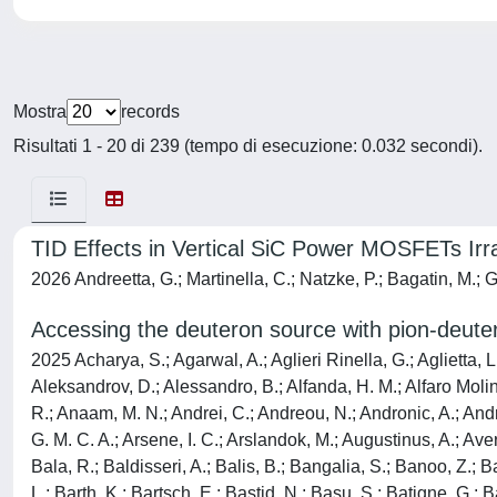
Mostra
records
Risultati 1 - 20 di 239 (tempo di esecuzione: 0.032 secondi).
TID Effects in Vertical SiC Power MOSFETs Irr
2026 Andreetta, G.; Martinella, C.; Natzke, P.; Bagatin, M.; 
Accessing the deuteron source with pion-deuter
2025 Acharya, S.; Agarwal, A.; Aglieri Rinella, G.; Aglietta, L.; Agnello, M.; Agrawal, N.; Ahammed, Z.; Ahmad, S.; Ahn, S. U.; Ahuja, I.; Akindinov, A.; Akishina, V.; Al-Turany, M.; Aleksandrov, D.; Alessandro, B.; Alfanda, H. M.; Alfaro Molina, R.; Ali, B.; Alici, A.; Alizadehvandchali, N.; Alkin, A.; Alme, J.; Alocco, G.; Alt, T.; Altamura, A. R.; Altsybeev, I.; Alvarado, J. R.; Anaam, M. N.; Andrei, C.; Andreou, N.; Andronic, A.; Andronov, E.; Anguelov, V.; Antinori, F.; Antonioli, P.; Apadula, N.; Appelshäuser, H.; Arata, C.; Arcelli, S.; Arnaldi, R.; Arneiro, J. G. M. C. A.; Arsene, I. C.; Arslandok, M.; Augustinus, A.; Averbeck, R.; Averyanov, D.; Azmi, M. D.; Baba, H.; Badalà, A.; Bae, J.; Bae, Y.; Baek, Y. W.; Bai, X.; Bailhache, R.; Bailung, Y.; Bala, R.; Baldisseri, A.; Balis, B.; Bangalia, S.; Banoo, Z.; Barbasova, V.; Barile, F.; Barioglio, L.; Barlou, M.; Barman, B.; Barnaföldi, G. G.; Barnby, L. S.; Barreau, E.; Barret, V.; Barreto, L.; Barth, K.; Bartsch, E.; Bastid, N.; Basu, S.; Batigne, G.; Battistini, D.; Batyunya, B.; Bauri, D.; Bazo Alba, J. L.; Bearden, I. G.; Becht, P.; Behera, D.; Belikov, I.; Bell Hechavarria, A. D. C.; Bellini, F.; Bellwied, R.; Belokurova, S.; Beltran, L. G. E.; Beltran, Y. A. V.; Bencedi, G.; Bensaoula, A.; Beole, S.; Berdnikov, Y.; Berdnikova, A.; Bergmann, L.; Bernardinis, L.; Betev, L.; Bhaduri, P. P.; Bhasin, A.; Bhattacharjee, B.; Bhattarai, S.; Bianchi, L.; Bielčík, J.; Bielčíková, J.; Bigot, A. P.; Bilandzic, A.; Binoy, A.; Biro, G.; Biswas, S.; Bize, N.; Blau, D.; Blidaru, M. B.; Bluhme, N.; Blume, C.; Bock, F.; Bodova, T.; Bok, J.; Boldizsár, L.; Bombara, M.; Bond, P. M.; Bonomi, G.; Borel, H.; Borissov, A.; Borquez Carcamo, A. G.; Botta, E.; Bouziani, Y. E. M.; Brandibur, D. C.; Bratrud, L.; Braun-Munzinger, P.; Bregant, M.; Broz, M.; Bruno, G. E.; Buchakchiev, V. D.; Buckland, M. D.; Budnikov, D.; Buesching, H.; Bufalino, S.; Buhler, P.; Burmasov, N.; Buthelezi, Z.; Bylinkin, A.; Bysiak, S. A.; Cabanillas Noris, J. C.; Cabrera, M. F. T.; Caines, H.; Caliva, A.; Calvo Villar, E.; Camacho, J. M. M.; Camerini, P.; Camerlingo, M. T.; Canedo, F. D. M.; Cannito, S.; Cantway, S. L.; Carabas, M.; Carnesecchi, F.; Carvalho, L. A. D.; Castillo Castellanos, J.; Castoldi, M.; Catalano, F.; Cattaruzzi, S.; Cerri, R.; Chakaberia, I.; Chakraborty, P.; Chandra, S.; Chapeland, S.; Chartier, M.; Chattopadhay, S.; Chen, M.; Cheng, T.; Cheshkov, C.; Chiappara, D.; Chibante Barroso, V.; Chinellato, D. D.; Chinu, F.; Chizzali, E. S.; Cho, J.; Cho, S.; Chochula, P.; Chochulska, Z. A.; Choudhury, D.; Choudhury, S.; Christakoglou, P.; Christensen, C. H.; Christiansen, P.; Chujo, T.; Ciacco, M.; Cicalo, C.; Cimador, G.; Cindolo, F.; Ciupek, M. R.; Clai, G.; Colamaria, F.; Colburn, J. S.; Colella, D.; Colelli, A.; Colocci, M.; Concas, M.; Conesa Balbastre, G.; Conesa Del Valle, Z.; Contin, G.; Contreras, J. G.; Coquet, M. L.; Cortese, P.; Cosentino, M. R.; Costa, F.; Costanza, S.; Crochet, P.; Czarnynoga, M. M.; Dainese, A.; Dange, G.; Danisch, M. C.; Danu, A.; Das, P.; Das, S.; Dash, A. R.; Dash, S.; De Caro, A.; De Cataldo, G.; De Cuveland, J.; De Falco, A.; De Gruttola, D.; De Marco, N.; De Martin, C.; De Pasquale, S.; Deb, R.; Del Grande, R.; Dello Stritto, L.; De Souza, G. G. A.; Dhankher, P.; Di Bari, D.; Di Costanzo, M.; Di Mauro, A.; Di Ruzza, B.; Diab, B.; Diaz, R. A.; Ding, Y.; Ditzel, J.; Divià, R.; Djuvsland, Ø.; Dmitrieva, U.; Dobrin,