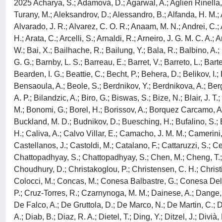
2025 Acharya, S.; Adamová, D.; Agarwal, A.; Aglieri Rinella, G.; Aglietta, L.; Agnello, M.; Agrawal, N.; Ahammed, Z.; Ahmad, S.; Ahn, S. U.; Ahuja, I.; Akindinov, A.; Akishina, V.; Al-Turany, M.; Aleksandrov, D.; Alessandro, B.; Alfanda, H. M.; Alfaro Molina, R.; Ali, B.; Alici, A.; Alizadehvandchali, N.; Alkin, A.; Alme, J.; Alocco, G.; Alt, T.; Altamura, A. R.; Altsybeev, I.; Alvarado, J. R.; Alvarez, C. O. R.; Anaam, M. N.; Andrei, C.; Andreou, N.; Andronic, A.; Andronov, E.; Anguelov, V.; Antinori, F.; Antonioli, P.; Apadula, N.; Aphecetche, L.; Appelshäuser, H.; Arata, C.; Arcelli, S.; Arnaldi, R.; Arneiro, J. G. M. C. A.; Arsene, I. C.; Arslandok, M.; Augustinus, A.; Averbeck, R.; Averyanov, D.; Azmi, M. D.; Baba, H.; Badalà, A.; Bae, J.; Baek, Y. W.; Bai, X.; Bailhache, R.; Bailung, Y.; Bala, R.; Balbino, A.; Baldisseri, A.; Balis, B.; Banerjee, D.; Banoo, Z.; Barbasova, V.; Barile, F.; Barioglio, L.; Barlou, M.; Barman, B.; Barnaföldi, G. G.; Barnby, L. S.; Barreau, E.; Barret, V.; Barreto, L.; Bartels, C.; Barth, K.; Bartsch, E.; Bastid, N.; Basu, S.; Batigne, G.; Battistini, D.; Batyunya, B.; Bauri, D.; Bazo Alba, J. L.; Bearden, I. G.; Beattie, C.; Becht, P.; Behera, D.; Belikov, I.; Bell Hechavarria, A. D. C.; Bellini, F.; Bellwied, R.; Belokurova, S.; Beltran, L. G. E.; Beltran, Y. A. V.; Bencedi, G.; Bensaoula, A.; Beole, S.; Berdnikov, Y.; Berdnikova, A.; Bergmann, L.; Besoiu, M. G.; Betev, L.; Bhaduri, P. P.; Bhasin, A.; Bhattacharjee, B.; Bianchi, L.; Bielčík, J.; Bielčíková, J.; Bigot, A. P.; Bilandzic, A.; Biro, G.; Biswas, S.; Bize, N.; Blair, J. T.; Blau, D.; Blidaru, M. B.; Bluhme, N.; Blume, C.; Boca, G.; Bock, F.; Bodova, T.; Bok, J.; Boldizsár, L.; Bombara, M.; Bond, P. M.; Bonomi, G.; Borel, H.; Borissov, A.; Borquez Carcamo, A. G.; Botta, E.; Bouziani, Y. E. M.; Bratrud, L.; Braun-Munzinger, P.; Bregant, M.; Broz, M.; Bruno, G. E.; Buchakchiev, V. D.; Buckland, M. D.; Budnikov, D.; Buesching, H.; Bufalino, S.; Buhler, P.; Burmasov, N.; Buthelezi, Z.; Bylinkin, A.; Bysiak, S. A.; Cabanillas Noris, J. C.; Cabrera, M. F. T.; Cai, M.; Caines, H.; Caliva, A.; Calvo Villar, E.; Camacho, J. M. M.; Camerini, P.; Canedo, F. D. M.; Cantway, S. L.; Carabas, M.; Carballo, A. A.; Carnesecchi, F.; Caron, R.; Carvalho, L. A. D.; Castillo Castellanos, J.; Castoldi, M.; Catalano, F.; Cattaruzzi, S.; Ceballos Sanchez, C.; Cerri, R.; Chakaberia, I.; Chakraborty, P.; Chandra, S.; Chapeland, S.; Chartier, M.; Chattopadhay, S.; Chattopadhyay, S.; Chattopadhyay, S.; Chen, M.; Cheng, T.; Cheshkov, C.; Chibante Barroso, V.; Chinellato, D. D.; Chizzali, E. S.; Cho, J.; Cho, S.; Chochula, P.; Chochulska, Z. A.; Choudhury, D.; Christakoglou, P.; Christensen, C. H.; Christiansen, P.; Chujo, T.; Ciacco, M.; Cicalo, C.; Ciupek, M. R.; Clai, G.; Colamaria, F.; Colburn, J. S.; Colella, D.; Colelli, A.; Colocci, M.; Concas, M.; Conesa Balbastre, G.; Conesa Del Valle, Z.; Contin, G.; Contreras, J. G.; Coquet, M. L.; Cortese, P.; Cosentino, M. R.; Costa, F.; Costanza, S.; Cot, C.; Crochet, P.; Cruz-Torres, R.; Czarnynoga, M. M.; Dainese, A.; Dange, G.; Danisch, M. C.; Danu, A.; Das, P.; Das, P.; Das, S.; Dash, A. R.; Dash, S.; De Caro, A.; De Cataldo, G.; De Cuveland, J.; De Falco, A.; De Gruttola, D.; De Marco, N.; De Martin, C.; De Pasquale, S.; Deb, R.; Del Grande, R.; Dello Stritto, L.; Deng, W.; Devereaux, K. C.; Dhankhe