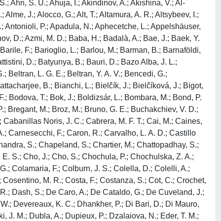
a, K.; Krug, C.; Krüger, M.; Krupova, D. M.; Kryshen, E.; Kučera, V.; Kuhn, C.; Kuijer, P. G.; Kumaoka, T.; Kumar, D.; Kumar, L.; Kumar, N.; Kumar, S.; Kundu, S.; Kurashvili, P.; Kurepin, A.; Kurepin, A. B.; Kuryakin, A.; Kushpil, S.; Kuskov, V.; Kutyla, M.; Kuznetsov, A.; Kweon, M. J.; Kwon, Y.; La Pointe, S. L.; La Rocca, P.; Lakrathok, A.; Lamanna, M.; Landou, A. R.; Langoy, R.; Larionov, P.; Laudi, E.; Lautner, L.; Laveaga, R. A. N.; Lavicka, R.; Lea, R.; Lee, H.; Legrand, I.; Legras, G.; Lehrbach, J.; Lejeune, A. M.; Lelek, T. M.; Lemmon, R. C.; León Monzón, I.; Lesch, M. M.; Lesser, E. D.; Lévai, P.; Li, M.; Li, P.; Li, X.; Liang-gilman, B. E.; Lien, J.; Lietava, R.; Likmeta, I.; Lim, B.; Lim, S. H.; Lindenstruth, V.; Lindner, A.; Lippmann, C.; Liu, D. H.; Liu, J.; Liveraro, G. S. S.; Lofnes, I. M.; Loizides, C.; Lokos, S.; Lömker, J.; Lopez, X.; López Torres, E.; Lotteau, C.; Lu, P.; Lu, Z.; Lugo, F. V.; Luhder, J. R.; Lunardon, M.; Luparello, G.; Ma, Y. G.; Mager, M.; Maire, A.; Majerz, E. M.; Makariev, M. V.; Malaev, M.; Malfattore, G.; Malik, N. M.; Malik, Q. W.; Malik, S. K.; Malinina, L.; Mallick, D.; Mallick, N.; Mandaglio, G.; Mandal, S. K.; Manea, A.; Manko, V.; Manso, F.; Manzari, V.; Mao, Y.; Marcjan, R. W.; Margagliotti, G. V.; Margotti, A.; Marín, A.; Markert, C.; Martinengo, P.; Martínez, M. I.; Martínez García, G.; Martins, M. P. P.; Masciocchi, S.; Masera, M.; Masoni, A.; Massacrier, L.; Massen, O.; Mastroserio, A.; Matonoha, O.; Mattiazzo, S.; Matyja, A.; Mazuecos, A. L.; Mazzaschi, F.; Mazzilli, M.; Melikyan, Y.; Melo, M.; Menchaca-Rocha, A.; Mendez, J. E. M.; Meninno, E.; Menon, A. S.; Menzel, M. W.; Meres, M.; Miake, Y.; Micheletti, L.; Mihaylov, D. L.; Mikhaylov, K.; Minafra, N.; Miśkowiec, D.; Modak, A.; Mohanty, B.; Khan, M. Mohisin; Molander, M. A.; Monira, S.; Mordasini, C.; Moreira De Godoy, D. A.; Morozov, I.; Morsch, A.; Mrnjavac, T.; Muccifora, V.; Muhuri, S.; Mulligan, J. D.; Mulliri, A.; Munhoz, M. G.; Munzer, R. H.; Murakami, H.; Murray, S.; Musa, L.; Musinsky, J.; Myrcha, J. W.; Naik, B.; Nambrath, A. I.; Nandi, B. K.; Nania, R.; Nappi, E.; Nassirpour, A. F.; Nath, A.; Nath, S.; Nattrass, C.; Naydenov, M. N.; Neagu, A.; Negru, A.; Nekrasova, E.; Nellen, L.; Nepeivoda, R.; Nese, S.; Nicassio, N.; Nielsen, B. S.; Nielsen, E. G.; Nikolaev, S.; Nikulin, S.; Nikulin, V.; Noferini, F.; Noh, S.; Nomokonov, P.; Norman, J.; Novitzky, N.; Nowakowski, P.; Nyanin, A.; Nystrand, J.; Oh, S.; Ohlson, A.; Okorokov, V. A.; Oleniacz, J.; Onnerstad, A.; Oppedisano, C.; Ortiz Velasquez, A.; Otwinowski, J.; Oya, M.; Oyama, K.; Pachmayer, Y.; Padhan, S.; Pagano, D.; Paić, G.; Paisano-Guzmán, S.; Palasciano, A.; Panebianco, S.; Pantouvakis, C.; Park, H.; Park, H.; Park, J.; Parkkila, J. E.; Patley, Y.; Patra, R. N.; Paul, B.; Pei, H.; Peitzmann, T.; Peng, X.; Pennisi, M.; Perciballi, S.; Peresunko, D.; Perez, G. M.; Pestov, Y.; Petersen, M. T.; Petrov, V.; Petrovici, M.; Piano, S.; Pikna, M.; Pillot, P.; Pinazza, O.; Pinsky, L.; Pinto, C.; Pisano,