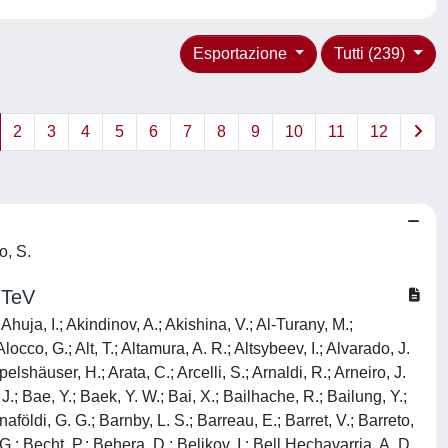
Esportazione
Tutti (239)
2
3
4
5
6
7
8
9
10
11
12
o, S.
 TeV
, A.; Kweon, M. J.; Kwon, Y.; La Pointe, S. L.; La Rocca, P.; Lakrathok, A.; Lamanna, M.; Lambert, S.; Landou, A. R.; Langoy, R.; Larionov, P.; Laudi, E.; Lautner, L.; Laveaga, R. A. N.; Lavicka, R.; Lea, R.; Lee, H.; Legrand, I.; Legras, G.; Lejeune, A. M.; Lelek, T. M.; Lemmon, R. C.; León Monzón, I.; Lesch, M. M.; Lévai, P.; Li, M.; Li, P.; Li, X.; Liang-Gilman, B. E.; Lien, J.; Lietava, R.; Likmeta, I.; Lim, B.; Lim, H.; Lim, S. H.; Lin, S.; Lindenstruth, V.; Lippmann, C.; Liskova, D.; Liu, D. H.; Liu, J.; Liveraro, G. S. S.; Lofnes, I. M.; Loizides, C.; Lokos, S.; Lömker, J.; Lopez, X.; López Torres, E.; Lotteau, C.; Lu, P.; Lu, W.; Lu, Z.; Lugo, F. V.; Luo, J.; Luparello, G.; Johnson, M. A. T.; Ma, Y. G.; Mager, M.; Maire, A.; Majerz, E. M.; Makariev, M. V.; Malaev, M.; Malfattore, G.; Malik, N. M.; Malik, N.; Malik, S. K.; Mallick, D.; Mallick, N.; Mandaglio, G.; Mandal, S. K.; Manea, A.; Manko, V.; Manna, A. K.; Manso, F.; Mantzaridis, G.; Manzari, V.; Mao, Y.; Marcjan, R. W.; Margagliotti, G. V.; Margotti, A.; Marín, A.; Markert, C.; Martinengo, P.; Martínez, M. I.; Martínez García, G.; Martins, M. P. P.; Masciocchi, S.; Masera, M.; Masoni, A.; Massacrier, L.; Massen, O.; Mastroserio, A.; Mattei, L.; Mattiazzo, S.; Matyja, A.; Mazzaschi, F.; Mazzilli, M.; Melikyan, Y.; Melo, M.; Menchaca-Rocha, A.; Mendez, J. E. M.; Meninno, E.; Menon, A. S.; Menzel, M. W.; Meres, M.; Micheletti, L.; Mihai, D.; Mihaylov, D. L.; Mikalsen, A. U.; Mikhaylov, K.; Minafra, N.; Miśkowiec, D.; Modak, A.; Mohanty, B.; Khan, M. Mohisin; Molander, M. A.; Mondal, M. M.; Monira, S.; Mordasini, C.; Moreira De Godoy, D. A.; Morozov, I.; Morsch, A.; Mrnjavac, T.; Muccifora, V.; Muhuri, S.; Mulliri, A.; Munhoz, M. G.; Munzer, R. H.; Murakami, H.; Musa, L.; Musinsky, J.; Myrcha, J. W.; Sundstrom, N. B.; Naik, B.; Nambrath, A. I.; Nandi, B. K.; Nania, R.; Nappi, E.; Nassirpour, A. F.; Nastase, V.; Nath, A.; Nathanson, N. F.; Nattrass, C.; Naumov, K.; Naydenov, M. N.; Neagu, A.; Nellen, L.; Nepeivoda, R.; Nese, S.; Nicassio, N.; Nielsen, B. S.; Nielsen, E. G.; Nikolaev, S.; Nikulin, V.; Noferini, F.; Noh, S.; Nomokonov, P.; Norman, J.; Novitzky, N.; Nystrand, J.; Ockleton, M. R.; Ogino, M.; Oh, S.; Ohlson, A.; Okorokov, V. A.; Oleniacz, J.; Oppedisano, C.; Ortiz Velasquez, A.; Otwinowski, J.; Oya, M.; Oyama, K.; Padhan, S.; Pagano, D.; Paić, G.; Paisano-Guzmán, S.; Palasciano, A.; Panasenko, I.; Panebianco, S.; Panigrahi, P.; Pantouvakis, C.; Park, H.; Park, J.; Park, S.; Parkkila, J. E.; Patley, Y.; Patra, R. N.; Paudel, P.; Paul, B.; Pei, H.; Peitzmann, T.; Peng, X.; Pennisi, M.; Perciballi, S.; Peresunko, D.; Perez, G. M.; Pestov, Y.; Petersen, M. T.; Petrov, V.; Petrovici, M.; Piano, S.; Pikna, M.; Pillot, P.; Pinazza, O.; Pinsky, L.; Pinto, C.; Pisano, S.; Płoskoń, M.; Planinic, M.; Plociennik, D. K.; Poghosyan, M. G.; Polichtchouk, B.; Politano, S.; Poljak, N.;