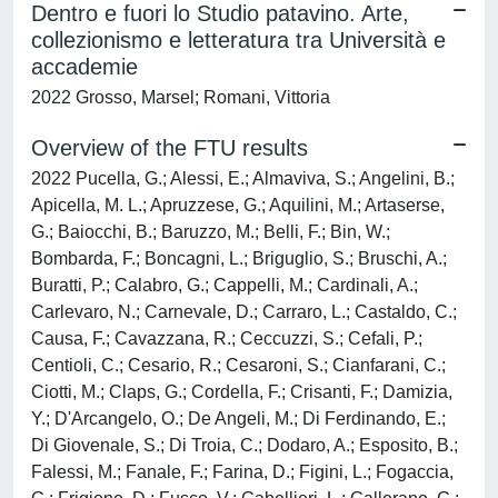
Dentro e fuori lo Studio patavino. Arte,
collezionismo e letteratura tra Università e
accademie
2022 Grosso, Marsel; Romani, Vittoria
Overview of the FTU results
2022 Pucella, G.; Alessi, E.; Almaviva, S.; Angelini, B.;
Apicella, M. L.; Apruzzese, G.; Aquilini, M.; Artaserse,
G.; Baiocchi, B.; Baruzzo, M.; Belli, F.; Bin, W.;
Bombarda, F.; Boncagni, L.; Briguglio, S.; Bruschi, A.;
Buratti, P.; Calabro, G.; Cappelli, M.; Cardinali, A.;
Carlevaro, N.; Carnevale, D.; Carraro, L.; Castaldo, C.;
Causa, F.; Cavazzana, R.; Ceccuzzi, S.; Cefali, P.;
Centioli, C.; Cesario, R.; Cesaroni, S.; Cianfarani, C.;
Ciotti, M.; Claps, G.; Cordella, F.; Crisanti, F.; Damizia,
Y.; D'Arcangelo, O.; De Angeli, M.; Di Ferdinando, E.;
Di Giovenale, S.; Di Troia, C.; Dodaro, A.; Esposito, B.;
Falessi, M.; Fanale, F.; Farina, D.; Figini, L.; Fogaccia,