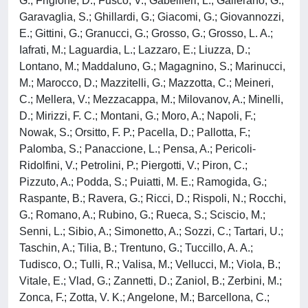
G.; Frigione, D.; Fusco, V.; Gabellieri, L.; Gallerano, G.;
Garavaglia, S.; Ghillardi, G.; Giacomi, G.; Giovannozzi,
E.; Gittini, G.; Granucci, G.; Grosso, G.; Grosso, L. A.;
Iafrati, M.; Laguardia, L.; Lazzaro, E.; Liuzza, D.;
Lontano, M.; Maddaluno, G.; Magagnino, S.; Marinucci,
M.; Marocco, D.; Mazzitelli, G.; Mazzotta, C.; Meineri,
C.; Mellera, V.; Mezzacappa, M.; Milovanov, A.; Minelli,
D.; Mirizzi, F. C.; Montani, G.; Moro, A.; Napoli, F.;
Nowak, S.; Orsitto, F. P.; Pacella, D.; Pallotta, F.;
Palomba, S.; Panaccione, L.; Pensa, A.; Pericoli-
Ridolfini, V.; Petrolini, P.; Piergotti, V.; Piron, C.;
Pizzuto, A.; Podda, S.; Puiatti, M. E.; Ramogida, G.;
Raspante, B.; Ravera, G.; Ricci, D.; Rispoli, N.; Rocchi,
G.; Romano, A.; Rubino, G.; Rueca, S.; Sciscio, M.;
Senni, L.; Sibio, A.; Simonetto, A.; Sozzi, C.; Tartari, U.;
Taschin, A.; Tilia, B.; Trentuno, G.; Tuccillo, A. A.;
Tudisco, O.; Tulli, R.; Valisa, M.; Vellucci, M.; Viola, B.;
Vitale, E.; Vlad, G.; Zannetti, D.; Zaniol, B.; Zerbini, M.;
Zonca, F.; Zotta, V. K.; Angelone, M.; Barcellona, C.;