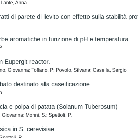
; Lante, Anna
tti di parete di lievito con effetto sulla stabilità pr
di erbe aromatiche in funzione di pH e temperatura
P.
n Eupergit reactor.
no, Giovanna; Toffano, P; Povolo, Silvana; Casella, Sergio
ubato destinato alla caseificazione
a
uccia e polpa di patata (Solanum Tuberosum)
Giovanna; Monni, S.; Spettoli, P.
asica in S. cerevisiae
pettoli, P.