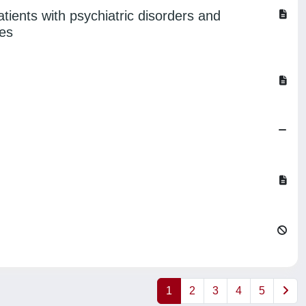
ients with psychiatric disorders and
ies
1
2
3
4
5