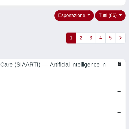
Esportazione
Tutti (86)
1
2
3
4
5
are (SIAARTI) — Artificial intelligence in