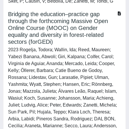
Sket, P; Causin, V; Bedolla, De; Zanetti, M; Tondi, G
Bridging the education–practice gap
through the forthcoming Massive Open
Online Course (MOOC) on Gender
equality and diversity in forest-related
sectors (forGEDi)
2023 Rogelja, Todora; Wallin, Ida; Reed, Maureen;
Yabezi Banana, Abwoli; Giri, Kalpana; Colfer, Carol;
Virginia de Aguiar, Ananda; Mercado, Leida; Cooper,
Kelly; Öllerer, Barbara; Catie Bueno de Godoy,
Rossana; Lidestav, Gun; Larasatie, Pipiet; Ulman,
Yashmita; Wyatt, Stephen; Hansen, Eric; Rönnberg,
Jonas; Mazzola, Julieta; Álvares Leão, Raquel; Islam,
Wasiul; Koch, Susanne; Johansson, Maria; Achieng,
Juliet; Ludvig, Alice; Peter, Edwards; Zanetti, Michela;
Sun Park, Pil; Hujala, Teppo; Klara Loch, Theresa;
Arbia, Labidi; Pineros Sandra, Rodriguez; DAL BON,
Cecilia; Araneta, Marianne; Secco, Laura; Andersson,