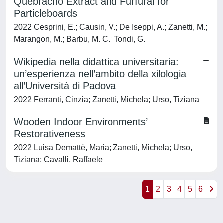
Quebracho Extract and Furfural for
Particleboards
2022 Cesprini, E.; Causin, V.; De Iseppi, A.; Zanetti, M.;
Marangon, M.; Barbu, M. C.; Tondi, G.
Wikipedia nella didattica universitaria:
un’esperienza nell’ambito della xilologia
all’Università di Padova
2022 Ferranti, Cinzia; Zanetti, Michela; Urso, Tiziana
Wooden Indoor Environments’
Restorativeness
2022 Luisa Demattè, Maria; Zanetti, Michela; Urso,
Tiziana; Cavalli, Raffaele
1
2
3
4
5
6