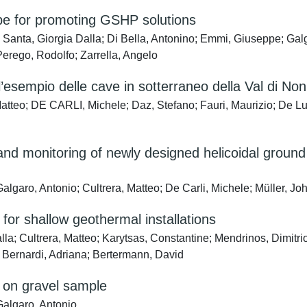
ope for promoting GSHP solutions
; Santa, Giorgia Dalla; Di Bella, Antonino; Emmi, Giuseppe; Gal
erego, Rodolfo; Zarrella, Angelo
esempio delle cave in sotterraneo della Val di Non
teo; DE CARLI, Michele; Daz, Stefano; Fauri, Maurizio; De Lull
and monitoring of newly designed helicoidal grou
algaro, Antonio; Cultrera, Matteo; De Carli, Michele; Müller, J
or shallow geothermal installations
la; Cultrera, Matteo; Karytsas, Constantine; Mendrinos, Dimitrio
 Bernardi, Adriana; Bertermann, David
 on gravel sample
Galgaro, Antonio