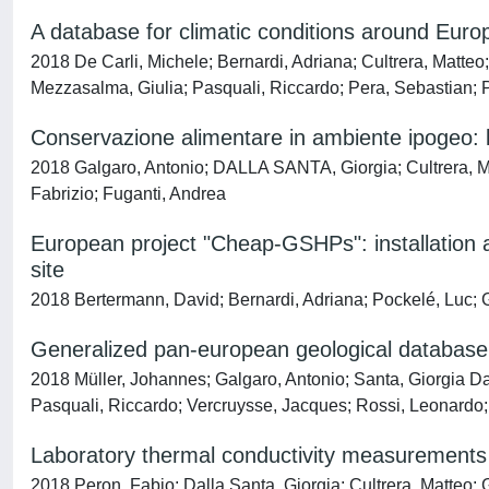
A database for climatic conditions around Eur
2018 De Carli, Michele; Bernardi, Adriana; Cultrera, Matteo
Mezzasalma, Giulia; Pasquali, Riccardo; Pera, Sebastian; P
Conservazione alimentare in ambiente ipogeo: l’
2018 Galgaro, Antonio; DALLA SANTA, Giorgia; Cultrera, Mat
Fabrizio; Fuganti, Andrea
European project "Cheap-GSHPs": installation 
site
2018 Bertermann, David; Bernardi, Adriana; Pockelé, Luc; G
Generalized pan-european geological database f
2018 Müller, Johannes; Galgaro, Antonio; Santa, Giorgia Dal
Pasquali, Riccardo; Vercruysse, Jacques; Rossi, Leonardo;
Laboratory thermal conductivity measurements
2018 Peron, Fabio; Dalla Santa, Giorgia; Cultrera, Matteo; 