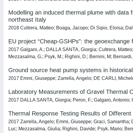
Modelling an induced thermal plume with data fr
northeast Italy
2018 Cultrera, Matteo; Boaga, Jacopo; Di Sipio, Eloisa; Da
EU project “Cheap-GSHPs”: the geoexchange fi
2017 Galgaro, A.; DALLA SANTA, Giorgia; Cultrera, Matteo; 
Mezzasalma, G.; Psyk, M.; Righini, D.; Bernini, M; Bernardi,
Ground source heat pump systems in historical b
2017 Emmi, Giuseppe; Zarrella, Angelo; DE CARLI, Michele; 
Laboratory Measurements of Gravel Thermal C
2017 DALLA SANTA, Giorgia; Peron, F.; Galgaro, Antonio; Cul
Thermal Response Testing Results of Different
2017 Zarrella, Angelo; Emmi, Giuseppe; Graci, Samantha; De
Luc; Mezzasalma, Giulia; Righini, Davide; Psyk, Mario; Ber