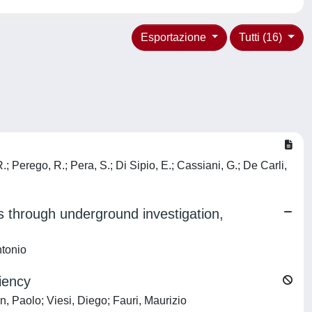
Esportazione
Tutti (16)
.; Perego, R.; Pera, S.; Di Sipio, E.; Cassiani, G.; De Carli,
ms through underground investigation,
ntonio
iency
n, Paolo; Viesi, Diego; Fauri, Maurizio