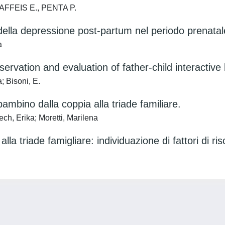
 MAFFEIS E., PENTA P.
ne della depressione post-partum nel periodo prenatal
a
ervation and evaluation of father-child interactive
; Bisoni, E.
bambino dalla coppia alla triade familiare.
h, Erika; Moretti, Marilena
lla triade famigliare: individuazione di fattori di r