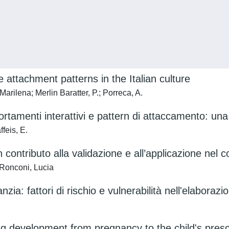
 attachment patterns in the Italian culture
rilena; Merlin Baratter, P.; Porreca, A.
tamenti interattivi e pattern di attaccamento: una 
feis, E.
contributo alla validazione e all’applicazione nel c
 Ronconi, Lucia
zia: fattori di rischio e vulnerabilità nell'elaborazio
ing development from pregnancy to the child's pres