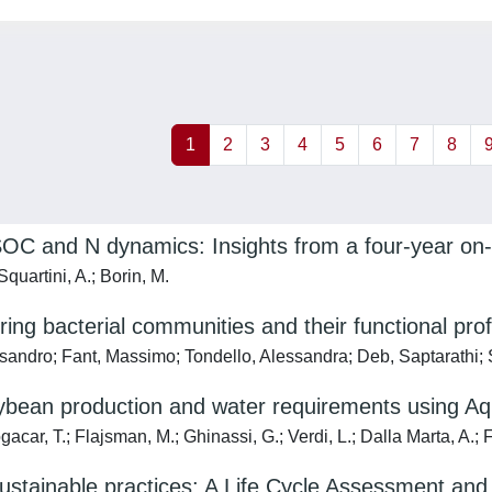
1
2
3
4
5
6
7
8
 SOC and N dynamics: Insights from a four-year on
quartini, A.; Borin, M.
ng bacterial communities and their functional prof
ssandro; Fant, Massimo; Tondello, Alessandra; Deb, Saptarathi; S
soybean production and water requirements using 
gacar, T.; Flajsman, M.; Ghinassi, G.; Verdi, L.; Dalla Marta, A.; F
ustainable practices: A Life Cycle Assessment and 