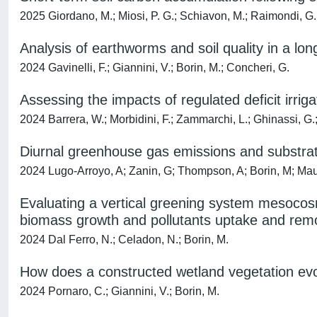
2025 Giordano, M.; Miosi, P. G.; Schiavon, M.; Raimondi, G.; 
Analysis of earthworms and soil quality in a lon
2024 Gavinelli, F.; Giannini, V.; Borin, M.; Concheri, G.
Assessing the impacts of regulated deficit irr
2024 Barrera, W.; Morbidini, F.; Zammarchi, L.; Ghinassi, G.; 
Diurnal greenhouse gas emissions and substrat
2024 Lugo-Arroyo, A; Zanin, G; Thompson, A; Borin, M; Mau
Evaluating a vertical greening system mesocos
biomass growth and pollutants uptake and rem
2024 Dal Ferro, N.; Celadon, N.; Borin, M.
How does a constructed wetland vegetation evo
2024 Pornaro, C.; Giannini, V.; Borin, M.