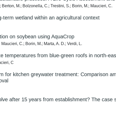
Berton, M.; Bolzonella, C.; Trestini, S.; Borin, M.; Maucieri, C.
g-term wetland within an agricultural context
igation on soybean using AquaCrop
Maucieri, C.; Borin, M.; Marta, A. D.; Verdi, L.
e temperatures from blue-green roofs in north-eas
cieri, C
m for kitchen greywater treatment: Comparison am
oval
lve after 15 years from establishment? The case 