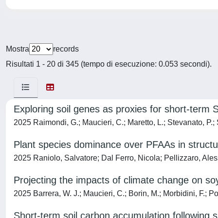
Mostra
records
Risultati 1 - 20 di 345 (tempo di esecuzione: 0.053 secondi).
Exploring soil genes as proxies for short-term
2025 Raimondi, G.; Maucieri, C.; Maretto, L.; Stevanato, P.; S
Plant species dominance over PFAAs in structuri
2025 Raniolo, Salvatore; Dal Ferro, Nicola; Pellizzaro, Ale
Projecting the impacts of climate change on 
2025 Barrera, W. J.; Maucieri, C.; Borin, M.; Morbidini, F.; Po
Short-term soil carbon accumulation following s