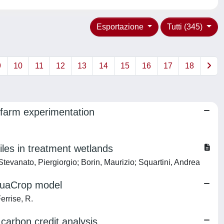
Esportazione
Tutti (345)
9
10
11
12
13
14
15
16
17
18
-farm experimentation
iles in treatment wetlands
tevanato, Piergiorgio; Borin, Maurizio; Squartini, Andrea
AquaCrop model
errise, R.
carbon credit analysis