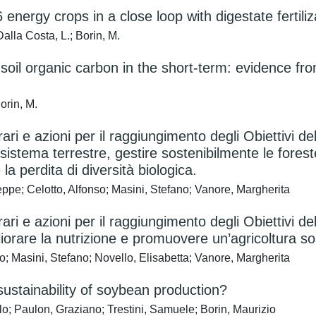
ergy crops in a close loop with digestate fertiliz
Dalla Costa, L.; Borin, M.
oil organic carbon in the short-term: evidence fr
orin, M.
erari e azioni per il raggiungimento degli Obiettivi 
cosistema terrestre, gestire sostenibilmente le forest
la perdita di diversità biologica.
eppe; Celotto, Alfonso; Masini, Stefano; Vanore, Margherita
rari e azioni per il raggiungimento degli Obiettivi d
iorare la nutrizione e promuovere un’agricoltura so
o; Masini, Stefano; Novello, Elisabetta; Vanore, Margherita
sustainability of soybean production?
o; Paulon, Graziano; Trestini, Samuele; Borin, Maurizio