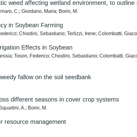
c weed affecting wetland environment, to outline s
ornaro, C.; Giordano, Maria; Borin, M.
ency in Soybean Farming
derico; Chiodini, Sebastiano; Terlizzi, Irene; Colombatti, Giaco
rigation Effects in Soybean
essia; Toson, Federico; Chiodini, Sebastiano; Colombatti, Giaco
 weedy fallow on the soil seedbank
cross different seasons in cover crop systems
quartini, A.; Borin, M.
water resource management