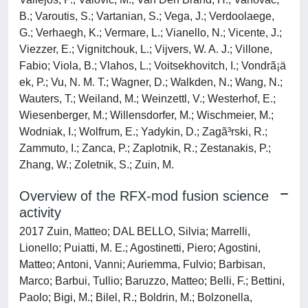
B.; Varoutis, S.; Vartanian, S.; Vega, J.; Verdoolaege,
G.; Verhaegh, K.; Vermare, L.; Vianello, N.; Vicente, J.;
Viezzer, E.; Vignitchouk, L.; Vijvers, W. A. J.; Villone,
Fabio; Viola, B.; Vlahos, L.; Voitsekhovitch, I.; Vondrã¡ä
ek, P.; Vu, N. M. T.; Wagner, D.; Walkden, N.; Wang, N.;
Wauters, T.; Weiland, M.; Weinzettl, V.; Westerhof, E.;
Wiesenberger, M.; Willensdorfer, M.; Wischmeier, M.;
Wodniak, I.; Wolfrum, E.; Yadykin, D.; Zagã³rski, R.;
Zammuto, I.; Zanca, P.; Zaplotnik, R.; Zestanakis, P.;
Zhang, W.; Zoletnik, S.; Zuin, M.
Overview of the RFX-mod fusion science
activity
2017 Zuin, Matteo; DAL BELLO, Silvia; Marrelli,
Lionello; Puiatti, M. E.; Agostinetti, Piero; Agostini,
Matteo; Antoni, Vanni; Auriemma, Fulvio; Barbisan,
Marco; Barbui, Tullio; Baruzzo, Matteo; Belli, F.; Bettini,
Paolo; Bigi, M.; Bilel, R.; Boldrin, M.; Bolzonella,