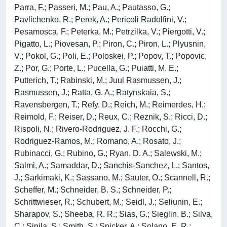
Parra, F.; Passeri, M.; Pau, A.; Pautasso, G.;
Pavlichenko, R.; Perek, A.; Pericoli Radolfini, V.;
Pesamosca, F.; Peterka, M.; Petrzilka, V.; Piergotti, V.;
Pigatto, L.; Piovesan, P.; Piron, C.; Piron, L.; Plyusnin,
V.; Pokol, G.; Poli, E.; Poloskei, P.; Popov, T.; Popovic,
Z.; Por, G.; Porte, L.; Pucella, G.; Puiatti, M. E.;
Putterich, T.; Rabinski, M.; Juul Rasmussen, J.;
Rasmussen, J.; Ratta, G. A.; Ratynskaia, S.;
Ravensbergen, T.; Refy, D.; Reich, M.; Reimerdes, H.;
Reimold, F.; Reiser, D.; Reux, C.; Reznik, S.; Ricci, D.;
Rispoli, N.; Rivero-Rodriguez, J. F.; Rocchi, G.;
Rodriguez-Ramos, M.; Romano, A.; Rosato, J.;
Rubinacci, G.; Rubino, G.; Ryan, D. A.; Salewski, M.;
Salmi, A.; Samaddar, D.; Sanchis-Sanchez, L.; Santos,
J.; Sarkimaki, K.; Sassano, M.; Sauter, O.; Scannell, R.;
Scheffer, M.; Schneider, B. S.; Schneider, P.;
Schrittwieser, R.; Schubert, M.; Seidl, J.; Seliunin, E.;
Sharapov, S.; Sheeba, R. R.; Sias, G.; Sieglin, B.; Silva,
C.; Sipila, S.; Smith, S.; Snicker, A.; Solano, E. R.;