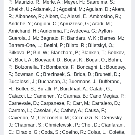
P.; Maurizio, R.; Merle, A.; Meyer, H.; Saarelma, S.;
Sheikh, U.; Adamek, J.; Agostini, M.; Aguiam, D.; Akers,
R.; Albanese, R.; Albert, C.; Alessi, E.; Ambrosino, R.;
Andr be, Y.; Angioni, C.; Apruzzese, G.; Aradi, M.;
Arnichand, H.; Auriemma, F.; Avdeeva, G.; Ayllon-
Guerola, J. M.; Bagnato, F.; Bandaru, V. K.; Barnes, M.;
Barrera-Orte, L.; Bettini, P.; Bilato, R.; Biletskyi, O.;
Bilkova, P.; Bin, W.; Blanchard, P.; Blanken, T.; Bobkov,
V.; Bock, A.; Boeyaert, D.; Bogar, K.; Bogar, O.; Bohm,
P.; Bolzonella, T.; Bombarda, F.; Boncagni, L.; Bouquey,
F.; Bowman, C.; Brezinsek, S.; Brida, D.; Brunetti, D.;
Bucalossi, J.; Buchanan, J.; Buermans, J.; Bufferand,
H.; Buller, S.; Buratti, P.; Burckhart, A.; Calabr, G.;
Calacci, L.; Camenen, Y.; Cannas, B.; Cano Megias, P.;
Carnevale, D.; Carpanese, F.; Carr, M.; Carralero, D.;
Carraro, L.; Casolari, A.; Cathey, A.; Causa, F.;
Cavedon, M.; Cecconello, M.; Ceccuzzi, S.; Cerovsky,
J.; Chapman, S.; Chmielewski, P.; Choi, D.; Cianfarani,
C.; Ciraolo, G.; Coda, S.; Coelho, R.; Colas, L.; Colette,