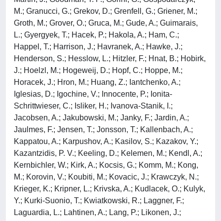
M.; Granucci, G.; Grekov, D.; Grenfell, G.; Griener, M.;
Groth, M.; Grover, O.; Gruca, M.; Gude, A.; Guimarais,
L.; Gyergyek, T.; Hacek, P.; Hakola, A.; Ham, C.;
Happel, T.; Harrison, J.; Havranek, A.; Hawke, J.;
Henderson, S.; Hesslow, L.; Hitzler, F.; Hnat, B.; Hobirk,
J.; Hoelzl, M.; Hogeweij, D.; Hopf, C.; Hoppe, M.;
Horacek, J.; Hron, M.; Huang, Z.; Iantchenko, A.;
Iglesias, D.; Igochine, V.; Innocente, P.; Ionita-
Schrittwieser, C.; Isliker, H.; Ivanova-Stanik, I.;
Jacobsen, A.; Jakubowski, M.; Janky, F.; Jardin, A.;
Jaulmes, F.; Jensen, T.; Jonsson, T.; Kallenbach, A.;
Kappatou, A.; Karpushov, A.; Kasilov, S.; Kazakov, Y.;
Kazantzidis, P. V.; Keeling, D.; Kelemen, M.; Kendl, A.;
Kernbichler, W.; Kirk, A.; Kocsis, G.; Komm, M.; Kong,
M.; Korovin, V.; Koubiti, M.; Kovacic, J.; Krawczyk, N.;
Krieger, K.; Kripner, L.; Krivska, A.; Kudlacek, O.; Kulyk,
Y.; Kurki-Suonio, T.; Kwiatkowski, R.; Laggner, F.;
Laguardia, L.; Lahtinen, A.; Lang, P.; Likonen, J.;