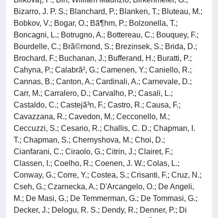
Bizarro, J. P. S.; Blanchard, P.; Blanken, T.; Bluteau, M.;
Bobkov, V.; Bogar, O.; Bã¶hm, P.; Bolzonella, T.;
Boncagni, L.; Botrugno, A.; Bottereau, C.; Bouquey, F.;
Bourdelle, C.; Brã©mond, S.; Brezinsek, S.; Brida, D.;
Brochard, F.; Buchanan, J.; Bufferand, H.; Buratti, P.;
Cahyna, P.; Calabrã², G.; Camenen, Y.; Caniello, R.;
Cannas, B.; Canton, A.; Cardinali, A.; Carnevale, D.;
Carr, M.; Carralero, D.; Carvalho, P.; Casali, L.;
Castaldo, C.; Castejã³n, F.; Castro, R.; Causa, F.;
Cavazzana, R.; Cavedon, M.; Cecconello, M.;
Ceccuzzi, S.; Cesario, R.; Challis, C. D.; Chapman, I.
T.; Chapman, S.; Chernyshova, M.; Choi, D.;
Cianfarani, C.; Ciraolo, G.; Citrin, J.; Clairet, F.;
Classen, I.; Coelho, R.; Coenen, J. W.; Colas, L.;
Conway, G.; Corre, Y.; Costea, S.; Crisanti, F.; Cruz, N.;
Cseh, G.; Czarnecka, A.; D'Arcangelo, O.; De Angeli,
M.; De Masi, G.; De Temmerman, G.; De Tommasi, G.;
Decker, J.; Delogu, R. S.; Dendy, R.; Denner, P.; Di