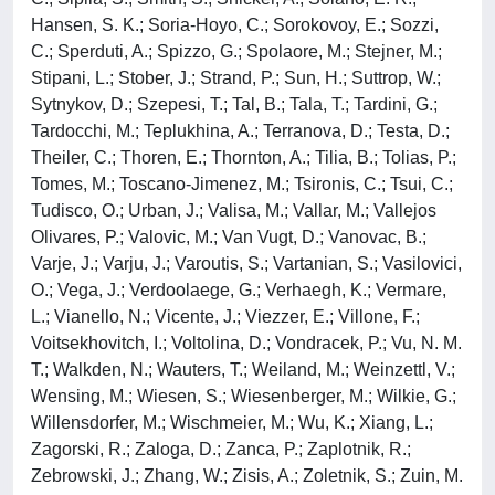
Hansen, S. K.; Soria-Hoyo, C.; Sorokovoy, E.; Sozzi,
C.; Sperduti, A.; Spizzo, G.; Spolaore, M.; Stejner, M.;
Stipani, L.; Stober, J.; Strand, P.; Sun, H.; Suttrop, W.;
Sytnykov, D.; Szepesi, T.; Tal, B.; Tala, T.; Tardini, G.;
Tardocchi, M.; Teplukhina, A.; Terranova, D.; Testa, D.;
Theiler, C.; Thoren, E.; Thornton, A.; Tilia, B.; Tolias, P.;
Tomes, M.; Toscano-Jimenez, M.; Tsironis, C.; Tsui, C.;
Tudisco, O.; Urban, J.; Valisa, M.; Vallar, M.; Vallejos
Olivares, P.; Valovic, M.; Van Vugt, D.; Vanovac, B.;
Varje, J.; Varju, J.; Varoutis, S.; Vartanian, S.; Vasilovici,
O.; Vega, J.; Verdoolaege, G.; Verhaegh, K.; Vermare,
L.; Vianello, N.; Vicente, J.; Viezzer, E.; Villone, F.;
Voitsekhovitch, I.; Voltolina, D.; Vondracek, P.; Vu, N. M.
T.; Walkden, N.; Wauters, T.; Weiland, M.; Weinzettl, V.;
Wensing, M.; Wiesen, S.; Wiesenberger, M.; Wilkie, G.;
Willensdorfer, M.; Wischmeier, M.; Wu, K.; Xiang, L.;
Zagorski, R.; Zaloga, D.; Zanca, P.; Zaplotnik, R.;
Zebrowski, J.; Zhang, W.; Zisis, A.; Zoletnik, S.; Zuin, M.