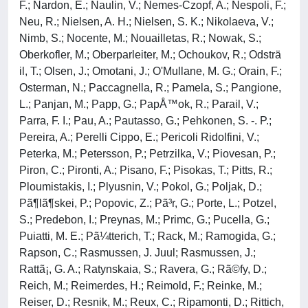
F.; Nardon, E.; Naulin, V.; Nemes-Czopf, A.; Nespoli, F.;
Neu, R.; Nielsen, A. H.; Nielsen, S. K.; Nikolaeva, V.;
Nimb, S.; Nocente, M.; Nouailletas, R.; Nowak, S.;
Oberkofler, M.; Oberparleiter, M.; Ochoukov, R.; Odsträ
il, T.; Olsen, J.; Omotani, J.; O'Mullane, M. G.; Orain, F.;
Osterman, N.; Paccagnella, R.; Pamela, S.; Pangione,
L.; Panjan, M.; Papp, G.; PapÅ™ok, R.; Parail, V.;
Parra, F. I.; Pau, A.; Pautasso, G.; Pehkonen, S. -. P.;
Pereira, A.; Perelli Cippo, E.; Pericoli Ridolfini, V.;
Peterka, M.; Petersson, P.; Petrzilka, V.; Piovesan, P.;
Piron, C.; Pironti, A.; Pisano, F.; Pisokas, T.; Pitts, R.;
Ploumistakis, I.; Plyusnin, V.; Pokol, G.; Poljak, D.;
Pã¶lã¶skei, P.; Popovic, Z.; Pã³r, G.; Porte, L.; Potzel,
S.; Predebon, I.; Preynas, M.; Primc, G.; Pucella, G.;
Puiatti, M. E.; Pã¼tterich, T.; Rack, M.; Ramogida, G.;
Rapson, C.; Rasmussen, J. Juul; Rasmussen, J.;
Rattã¡, G. A.; Ratynskaia, S.; Ravera, G.; Rã©fy, D.;
Reich, M.; Reimerdes, H.; Reimold, F.; Reinke, M.;
Reiser, D.; Resnik, M.; Reux, C.; Ripamonti, D.; Rittich,