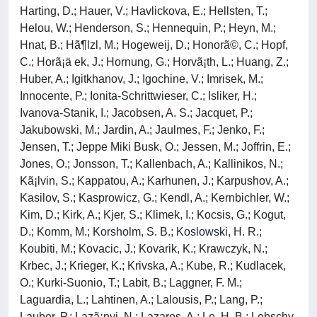
Harting, D.; Hauer, V.; Havlickova, E.; Hellsten, T.;
Helou, W.; Henderson, S.; Hennequin, P.; Heyn, M.;
Hnat, B.; Hã¶lzl, M.; Hogeweij, D.; Honorã©, C.; Hopf,
C.; Horã¡ä ek, J.; Hornung, G.; Horvã¡th, L.; Huang, Z.;
Huber, A.; Igitkhanov, J.; Igochine, V.; Imrisek, M.;
Innocente, P.; Ionita-Schrittwieser, C.; Isliker, H.;
Ivanova-Stanik, I.; Jacobsen, A. S.; Jacquet, P.;
Jakubowski, M.; Jardin, A.; Jaulmes, F.; Jenko, F.;
Jensen, T.; Jeppe Miki Busk, O.; Jessen, M.; Joffrin, E.;
Jones, O.; Jonsson, T.; Kallenbach, A.; Kallinikos, N.;
Kã¡lvin, S.; Kappatou, A.; Karhunen, J.; Karpushov, A.;
Kasilov, S.; Kasprowicz, G.; Kendl, A.; Kernbichler, W.;
Kim, D.; Kirk, A.; Kjer, S.; Klimek, I.; Kocsis, G.; Kogut,
D.; Komm, M.; Korsholm, S. B.; Koslowski, H. R.;
Koubiti, M.; Kovacic, J.; Kovarik, K.; Krawczyk, N.;
Krbec, J.; Krieger, K.; Krivska, A.; Kube, R.; Kudlacek,
O.; Kurki-Suonio, T.; Labit, B.; Laggner, F. M.;
Laguardia, L.; Lahtinen, A.; Lalousis, P.; Lang, P.;
Lauber, P.; Lazã¡nyi, N.; Lazaros, A.; Le, H. B.; Lebschy,