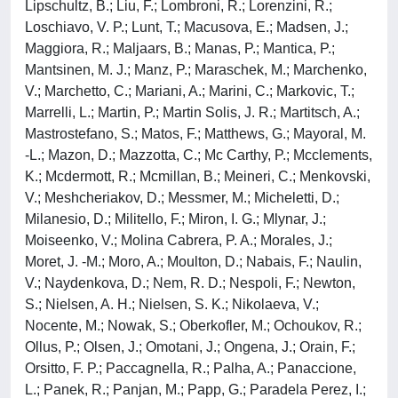
Lipschultz, B.; Liu, F.; Lombroni, R.; Lorenzini, R.;
Loschiavo, V. P.; Lunt, T.; Macusova, E.; Madsen, J.;
Maggiora, R.; Maljaars, B.; Manas, P.; Mantica, P.;
Mantsinen, M. J.; Manz, P.; Maraschek, M.; Marchenko,
V.; Marchetto, C.; Mariani, A.; Marini, C.; Markovic, T.;
Marrelli, L.; Martin, P.; Martin Solis, J. R.; Martitsch, A.;
Mastrostefano, S.; Matos, F.; Matthews, G.; Mayoral, M.
-L.; Mazon, D.; Mazzotta, C.; Mc Carthy, P.; Mcclements,
K.; Mcdermott, R.; Mcmillan, B.; Meineri, C.; Menkovski,
V.; Meshcheriakov, D.; Messmer, M.; Micheletti, D.;
Milanesio, D.; Militello, F.; Miron, I. G.; Mlynar, J.;
Moiseenko, V.; Molina Cabrera, P. A.; Morales, J.;
Moret, J. -M.; Moro, A.; Moulton, D.; Nabais, F.; Naulin,
V.; Naydenkova, D.; Nem, R. D.; Nespoli, F.; Newton,
S.; Nielsen, A. H.; Nielsen, S. K.; Nikolaeva, V.;
Nocente, M.; Nowak, S.; Oberkofler, M.; Ochoukov, R.;
Ollus, P.; Olsen, J.; Omotani, J.; Ongena, J.; Orain, F.;
Orsitto, F. P.; Paccagnella, R.; Palha, A.; Panaccione,
L.; Panek, R.; Panjan, M.; Papp, G.; Paradela Perez, I.;