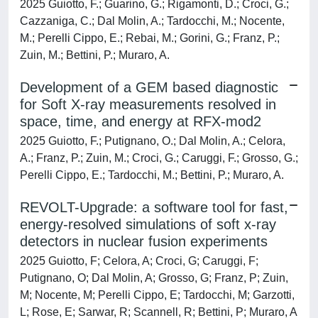
2025 Guiotto, F.; Guarino, G.; Rigamonti, D.; Croci, G.;
Cazzaniga, C.; Dal Molin, A.; Tardocchi, M.; Nocente,
M.; Perelli Cippo, E.; Rebai, M.; Gorini, G.; Franz, P.;
Zuin, M.; Bettini, P.; Muraro, A.
Development of a GEM based diagnostic
for Soft X-ray measurements resolved in
space, time, and energy at RFX-mod2
2025 Guiotto, F.; Putignano, O.; Dal Molin, A.; Celora,
A.; Franz, P.; Zuin, M.; Croci, G.; Caruggi, F.; Grosso, G.;
Perelli Cippo, E.; Tardocchi, M.; Bettini, P.; Muraro, A.
REVOLT-Upgrade: a software tool for fast,
energy-resolved simulations of soft x-ray
detectors in nuclear fusion experiments
2025 Guiotto, F; Celora, A; Croci, G; Caruggi, F;
Putignano, O; Dal Molin, A; Grosso, G; Franz, P; Zuin,
M; Nocente, M; Perelli Cippo, E; Tardocchi, M; Garzotti,
L; Rose, E; Sarwar, R; Scannell, R; Bettini, P; Muraro, A