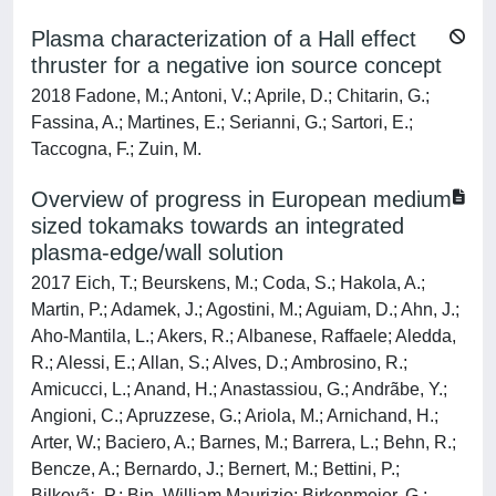
Plasma characterization of a Hall effect
thruster for a negative ion source concept
2018 Fadone, M.; Antoni, V.; Aprile, D.; Chitarin, G.;
Fassina, A.; Martines, E.; Serianni, G.; Sartori, E.;
Taccogna, F.; Zuin, M.
Overview of progress in European medium
sized tokamaks towards an integrated
plasma-edge/wall solution
2017 Eich, T.; Beurskens, M.; Coda, S.; Hakola, A.;
Martin, P.; Adamek, J.; Agostini, M.; Aguiam, D.; Ahn, J.;
Aho-Mantila, L.; Akers, R.; Albanese, Raffaele; Aledda,
R.; Alessi, E.; Allan, S.; Alves, D.; Ambrosino, R.;
Amicucci, L.; Anand, H.; Anastassiou, G.; Andrãbe, Y.;
Angioni, C.; Apruzzese, G.; Ariola, M.; Arnichand, H.;
Arter, W.; Baciero, A.; Barnes, M.; Barrera, L.; Behn, R.;
Bencze, A.; Bernardo, J.; Bernert, M.; Bettini, P.;
Bilkovã¡, P.; Bin, William Maurizio; Birkenmeier, G.;