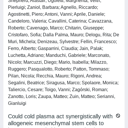
Shepherd, Alastair; Ugoletti, Margherita; Veltri,
Pierluigi; Zaniol, Barbara; Agnello, Riccardo;
Agostinetti, Piero; Antoni, Vanni; Aprile, Daniele;
Candeloro, Valeria; Cavallini, Caterina; Cavazzana,
Roberto; Cavenago, Marco; Chitarin, Giuseppe;
Cristofaro, Sofia; Dalla Palma, Mauro; Delogu, Rita; De
Muri, Michela; Denizeau, Sylvestre; Fellin, Francesco;
Ferro, Alberto; Gasparrini, Claudia; Jain, Palak;
Luchetta, Adriano; Manduchi, Gabriele; Marconato,
Nicolo; Marcuzzi, Diego; Mario, Isabella; Milazzo,
Ruggero; Pasqualotto, Roberto; Patton, Tommaso;
Pilan, Nicola; Recchia, Mauro; Rigoni, Andrea;
Segalini, Beatrice; Siragusa, Marco; Spolaore, Monica;
Taliercio, Cesare; Toigo, Vanni; Zagórski, Roman;
Zanotto, Loris; Zaupa, Matteo; Zuin, Matteo; Serianni,
Gianluigi
Could cold plasma act synergistically with
allogeneic mesenchymal stem cells to