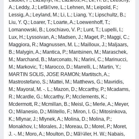
A.; Leddy, J.; Lefã©vre, L.; Lehnen, M.; Leipold, F.;
Lessig, A.; Leyland, M.; Li, L.; Liang, Y.; Lipschultz, B.;
Liu, Y. Q.; Loarer, T.; Loarte, A.; Loewenhoff, T.;
Lomanowski, B.; Loschiavo, V. P.; Lunt, T.; Lupelli, I.;
Lux, H.; Lyssoivan, A.; Madsen, J.; Maget, P.; Maggi, C.;
Maggiora, R.; Magnussen, M. L.; Mailloux, J.; Maljaars,
B.; Malygin, A.; Mantica, P.; Mantsinen, M.; Maraschek,
M.; Marchand, B.; Marconato, N.; Marini, C.; Marinucci,
M.; Markovic, T.; Marocco, D.; Marrelli, L.; Martin, Y.;
MARTIN SOLIS, JOSE RAMON; Martitsch, A.;
Mastrostefano, S.; Mattei, M.; Matthews, G.; Mavridis,
M.; Mayoral, M. -. L.; Mazon, D.; Mccarthy, P.; Mcadams,
R.; Mcardle, G.; Mccarthy, P.; Mcclements, K.;
Mcdermott, R.; Mcmillan, B.; Meisl, G.; Merle, A.; Meyer,
O.; Milanesio, D.; Militello, F.; Miron, I. G.; Mitosinkova,
K.; Mlynar, J.; Mlynek, A.; Molina, D.; Molina, P.;
Monakhov, I.; Morales, J.; Moreau, D.; Morel, P.; Moret,
J. -. M.; Moro, A.; Moulton, D.; Mã¼ller, H. W.; Nabais,