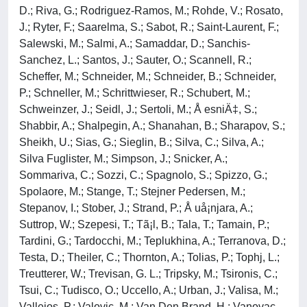
D.; Riva, G.; Rodriguez-Ramos, M.; Rohde, V.; Rosato,
J.; Ryter, F.; Saarelma, S.; Sabot, R.; Saint-Laurent, F.;
Salewski, M.; Salmi, A.; Samaddar, D.; Sanchis-
Sanchez, L.; Santos, J.; Sauter, O.; Scannell, R.;
Scheffer, M.; Schneider, M.; Schneider, B.; Schneider,
P.; Schneller, M.; Schrittwieser, R.; Schubert, M.;
Schweinzer, J.; Seidl, J.; Sertoli, M.; Å esniÄ‡, S.;
Shabbir, A.; Shalpegin, A.; Shanahan, B.; Sharapov, S.;
Sheikh, U.; Sias, G.; Sieglin, B.; Silva, C.; Silva, A.;
Silva Fuglister, M.; Simpson, J.; Snicker, A.;
Sommariva, C.; Sozzi, C.; Spagnolo, S.; Spizzo, G.;
Spolaore, M.; Stange, T.; Stejner Pedersen, M.;
Stepanov, I.; Stober, J.; Strand, P.; Å uå¡njara, A.;
Suttrop, W.; Szepesi, T.; Tã¡l, B.; Tala, T.; Tamain, P.;
Tardini, G.; Tardocchi, M.; Teplukhina, A.; Terranova, D.;
Testa, D.; Theiler, C.; Thornton, A.; Tolias, P.; Tophj, L.;
Treutterer, W.; Trevisan, G. L.; Tripsky, M.; Tsironis, C.;
Tsui, C.; Tudisco, O.; Uccello, A.; Urban, J.; Valisa, M.;
Vallejos, P.; Valovic, M.; Van Den Brand, H.; Vanovac,