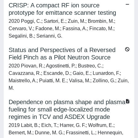
CRISP: A compact RF ion source
prototype for emittance scanner testing
2020 Poggi, C.; Sartori, E.; Zuin, M.; Brombin, M.;
Cervaro, V.; Fadone, M.; Fassina, A.; Fincato, M.;
Segalini, B.; Serianni, G.
Status and Perspectives of a Reversed
Field Pinch as a Pilot Neutron Source
2020 Piovan, R.; Agostinetti, P.; Bustreo, C.;
Cavazzana, R.; Escande, D.; Gaio, E.; Lunardon, F.;
Maistrello, A.; Puiatti, M. E.; Valisa, M.; Zollino, G.; Zuin,
M.
Dependence on plasma shape and plasma
fueling for small edge-localized mode
regimes in TCV and ASDEX Upgrade
2019 Labit, B.; Eich, T.; Harrer, G. F.; Wolfrum, E.;
Bernert, M.; Dunne, M. G.; Frassinetti, L.; Hennequin,