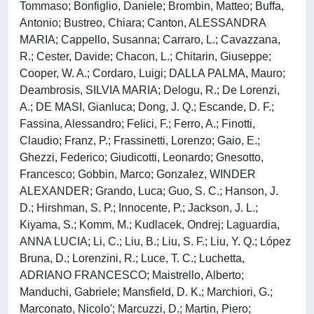
Tommaso; Bonfiglio, Daniele; Brombin, Matteo; Buffa,
Antonio; Bustreo, Chiara; Canton, ALESSANDRA
MARIA; Cappello, Susanna; Carraro, L.; Cavazzana,
R.; Cester, Davide; Chacon, L.; Chitarin, Giuseppe;
Cooper, W. A.; Cordaro, Luigi; DALLA PALMA, Mauro;
Deambrosis, SILVIA MARIA; Delogu, R.; De Lorenzi,
A.; DE MASI, Gianluca; Dong, J. Q.; Escande, D. F.;
Fassina, Alessandro; Felici, F.; Ferro, A.; Finotti,
Claudio; Franz, P.; Frassinetti, Lorenzo; Gaio, E.;
Ghezzi, Federico; Giudicotti, Leonardo; Gnesotto,
Francesco; Gobbin, Marco; Gonzalez, WINDER
ALEXANDER; Grando, Luca; Guo, S. C.; Hanson, J.
D.; Hirshman, S. P.; Innocente, P.; Jackson, J. L.;
Kiyama, S.; Komm, M.; Kudlacek, Ondrej; Laguardia,
ANNA LUCIA; Li, C.; Liu, B.; Liu, S. F.; Liu, Y. Q.; López
Bruna, D.; Lorenzini, R.; Luce, T. C.; Luchetta,
ADRIANO FRANCESCO; Maistrello, Alberto;
Manduchi, Gabriele; Mansfield, D. K.; Marchiori, G.;
Marconato, Nicolo'; Marcuzzi, D.; Martin, Piero;