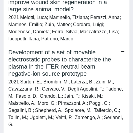
improve wound skin regeneration in a
large size animal model?
2021 Melotti, Luca; Martinello, Tiziana; Perazzi, Anna;
Martines, Emilio; Zuin, Matteo; Cordaro, Luigi;
Modenese, Daniela; Ferro, Silvia; Maccatrozzo, Lisa;
Iacopetti, Ilaria; Patruno, Marco
Development of a set of movable
electrostatic probes to characterize the
plasma in the ITER neutral beam
negative-ion source prototype
2021 Sartori, E.; Brombin, M.; Laterza, B.; Zuin, M.;
Cavazzana, R.; Cervaro, V.; Degli Agostini, F.; Fadone,
M.; Fasolo, D.; Grando, L.; Jain, P.; Kisaki, M.;
Maistrello, A.; Moro, G.; Pimazzoni, A.; Poggi, C.;
Segalini, B.; Shepherd, A.; Spolaore, M.; Taliercio, C.;
Tollin, M.; Ugoletti, M.; Veltri, P.; Zamengo, A.; Serianni,
G.