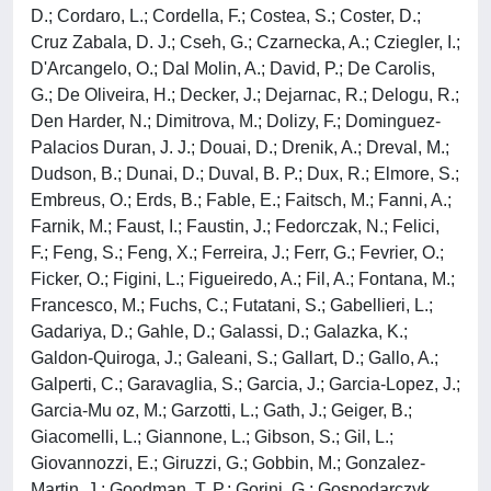
D.; Cordaro, L.; Cordella, F.; Costea, S.; Coster, D.;
Cruz Zabala, D. J.; Cseh, G.; Czarnecka, A.; Cziegler, I.;
D'Arcangelo, O.; Dal Molin, A.; David, P.; De Carolis,
G.; De Oliveira, H.; Decker, J.; Dejarnac, R.; Delogu, R.;
Den Harder, N.; Dimitrova, M.; Dolizy, F.; Dominguez-
Palacios Duran, J. J.; Douai, D.; Drenik, A.; Dreval, M.;
Dudson, B.; Dunai, D.; Duval, B. P.; Dux, R.; Elmore, S.;
Embreus, O.; Erds, B.; Fable, E.; Faitsch, M.; Fanni, A.;
Farnik, M.; Faust, I.; Faustin, J.; Fedorczak, N.; Felici,
F.; Feng, S.; Feng, X.; Ferreira, J.; Ferr, G.; Fevrier, O.;
Ficker, O.; Figini, L.; Figueiredo, A.; Fil, A.; Fontana, M.;
Francesco, M.; Fuchs, C.; Futatani, S.; Gabellieri, L.;
Gadariya, D.; Gahle, D.; Galassi, D.; Galazka, K.;
Galdon-Quiroga, J.; Galeani, S.; Gallart, D.; Gallo, A.;
Galperti, C.; Garavaglia, S.; Garcia, J.; Garcia-Lopez, J.;
Garcia-Mu oz, M.; Garzotti, L.; Gath, J.; Geiger, B.;
Giacomelli, L.; Giannone, L.; Gibson, S.; Gil, L.;
Giovannozzi, E.; Giruzzi, G.; Gobbin, M.; Gonzalez-
Martin, J.; Goodman, T. P.; Gorini, G.; Gospodarczyk,