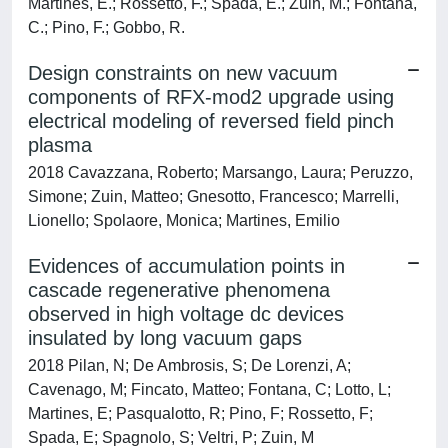
Martines, E.; Rossetto, F.; Spada, E.; Zuin, M.; Fontana,
C.; Pino, F.; Gobbo, R.
Design constraints on new vacuum
components of RFX-mod2 upgrade using
electrical modeling of reversed field pinch
plasma
2018 Cavazzana, Roberto; Marsango, Laura; Peruzzo,
Simone; Zuin, Matteo; Gnesotto, Francesco; Marrelli,
Lionello; Spolaore, Monica; Martines, Emilio
Evidences of accumulation points in
cascade regenerative phenomena
observed in high voltage dc devices
insulated by long vacuum gaps
2018 Pilan, N; De Ambrosis, S; De Lorenzi, A;
Cavenago, M; Fincato, Matteo; Fontana, C; Lotto, L;
Martines, E; Pasqualotto, R; Pino, F; Rossetto, F;
Spada, E; Spagnolo, S; Veltri, P; Zuin, M