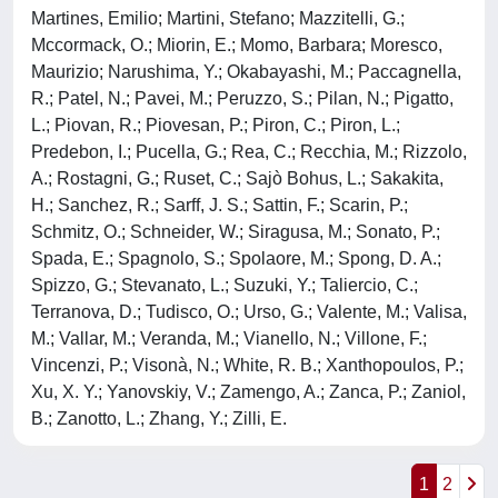
Martines, Emilio; Martini, Stefano; Mazzitelli, G.;
Mccormack, O.; Miorin, E.; Momo, Barbara; Moresco,
Maurizio; Narushima, Y.; Okabayashi, M.; Paccagnella,
R.; Patel, N.; Pavei, M.; Peruzzo, S.; Pilan, N.; Pigatto,
L.; Piovan, R.; Piovesan, P.; Piron, C.; Piron, L.;
Predebon, I.; Pucella, G.; Rea, C.; Recchia, M.; Rizzolo,
A.; Rostagni, G.; Ruset, C.; Sajò Bohus, L.; Sakakita,
H.; Sanchez, R.; Sarff, J. S.; Sattin, F.; Scarin, P.;
Schmitz, O.; Schneider, W.; Siragusa, M.; Sonato, P.;
Spada, E.; Spagnolo, S.; Spolaore, M.; Spong, D. A.;
Spizzo, G.; Stevanato, L.; Suzuki, Y.; Taliercio, C.;
Terranova, D.; Tudisco, O.; Urso, G.; Valente, M.; Valisa,
M.; Vallar, M.; Veranda, M.; Vianello, N.; Villone, F.;
Vincenzi, P.; Visonà, N.; White, R. B.; Xanthopoulos, P.;
Xu, X. Y.; Yanovskiy, V.; Zamengo, A.; Zanca, P.; Zaniol,
B.; Zanotto, L.; Zhang, Y.; Zilli, E.
1
2