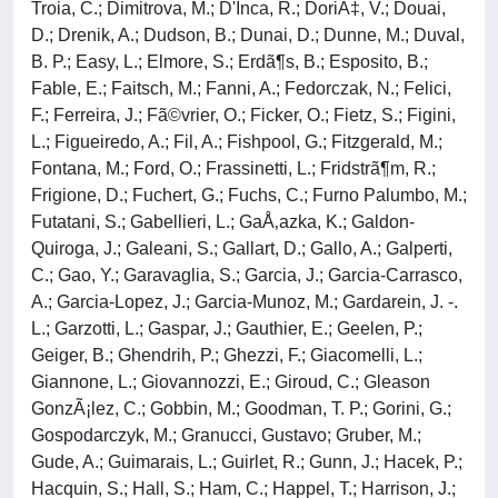
Troia, C.; Dimitrova, M.; D'Inca, R.; DoriÄ‡, V.; Douai,
D.; Drenik, A.; Dudson, B.; Dunai, D.; Dunne, M.; Duval,
B. P.; Easy, L.; Elmore, S.; Erdã¶s, B.; Esposito, B.;
Fable, E.; Faitsch, M.; Fanni, A.; Fedorczak, N.; Felici,
F.; Ferreira, J.; Fã©vrier, O.; Ficker, O.; Fietz, S.; Figini,
L.; Figueiredo, A.; Fil, A.; Fishpool, G.; Fitzgerald, M.;
Fontana, M.; Ford, O.; Frassinetti, L.; Fridstrã¶m, R.;
Frigione, D.; Fuchert, G.; Fuchs, C.; Furno Palumbo, M.;
Futatani, S.; Gabellieri, L.; GaÅ‚azka, K.; Galdon-
Quiroga, J.; Galeani, S.; Gallart, D.; Gallo, A.; Galperti,
C.; Gao, Y.; Garavaglia, S.; Garcia, J.; Garcia-Carrasco,
A.; Garcia-Lopez, J.; Garcia-Munoz, M.; Gardarein, J. -.
L.; Garzotti, L.; Gaspar, J.; Gauthier, E.; Geelen, P.;
Geiger, B.; Ghendrih, P.; Ghezzi, F.; Giacomelli, L.;
Giannone, L.; Giovannozzi, E.; Giroud, C.; Gleason
GonzÃ¡lez, C.; Gobbin, M.; Goodman, T. P.; Gorini, G.;
Gospodarczyk, M.; Granucci, Gustavo; Gruber, M.;
Gude, A.; Guimarais, L.; Guirlet, R.; Gunn, J.; Hacek, P.;
Hacquin, S.; Hall, S.; Ham, C.; Happel, T.; Harrison, J.;