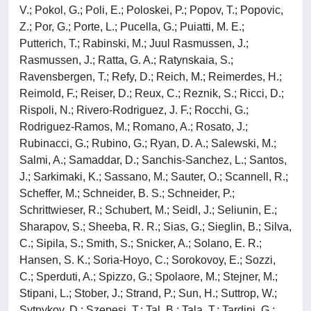
V.; Pokol, G.; Poli, E.; Poloskei, P.; Popov, T.; Popovic,
Z.; Por, G.; Porte, L.; Pucella, G.; Puiatti, M. E.;
Putterich, T.; Rabinski, M.; Juul Rasmussen, J.;
Rasmussen, J.; Ratta, G. A.; Ratynskaia, S.;
Ravensbergen, T.; Refy, D.; Reich, M.; Reimerdes, H.;
Reimold, F.; Reiser, D.; Reux, C.; Reznik, S.; Ricci, D.;
Rispoli, N.; Rivero-Rodriguez, J. F.; Rocchi, G.;
Rodriguez-Ramos, M.; Romano, A.; Rosato, J.;
Rubinacci, G.; Rubino, G.; Ryan, D. A.; Salewski, M.;
Salmi, A.; Samaddar, D.; Sanchis-Sanchez, L.; Santos,
J.; Sarkimaki, K.; Sassano, M.; Sauter, O.; Scannell, R.;
Scheffer, M.; Schneider, B. S.; Schneider, P.;
Schrittwieser, R.; Schubert, M.; Seidl, J.; Seliunin, E.;
Sharapov, S.; Sheeba, R. R.; Sias, G.; Sieglin, B.; Silva,
C.; Sipila, S.; Smith, S.; Snicker, A.; Solano, E. R.;
Hansen, S. K.; Soria-Hoyo, C.; Sorokovoy, E.; Sozzi,
C.; Sperduti, A.; Spizzo, G.; Spolaore, M.; Stejner, M.;
Stipani, L.; Stober, J.; Strand, P.; Sun, H.; Suttrop, W.;
Sytnykov, D.; Szepesi, T.; Tal, B.; Tala, T.; Tardini, G.;