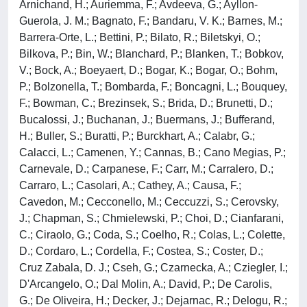
Arnichand, H.; Auriemma, F.; Avdeeva, G.; Ayllon-
Guerola, J. M.; Bagnato, F.; Bandaru, V. K.; Barnes, M.;
Barrera-Orte, L.; Bettini, P.; Bilato, R.; Biletskyi, O.;
Bilkova, P.; Bin, W.; Blanchard, P.; Blanken, T.; Bobkov,
V.; Bock, A.; Boeyaert, D.; Bogar, K.; Bogar, O.; Bohm,
P.; Bolzonella, T.; Bombarda, F.; Boncagni, L.; Bouquey,
F.; Bowman, C.; Brezinsek, S.; Brida, D.; Brunetti, D.;
Bucalossi, J.; Buchanan, J.; Buermans, J.; Bufferand,
H.; Buller, S.; Buratti, P.; Burckhart, A.; Calabr, G.;
Calacci, L.; Camenen, Y.; Cannas, B.; Cano Megias, P.;
Carnevale, D.; Carpanese, F.; Carr, M.; Carralero, D.;
Carraro, L.; Casolari, A.; Cathey, A.; Causa, F.;
Cavedon, M.; Cecconello, M.; Ceccuzzi, S.; Cerovsky,
J.; Chapman, S.; Chmielewski, P.; Choi, D.; Cianfarani,
C.; Ciraolo, G.; Coda, S.; Coelho, R.; Colas, L.; Colette,
D.; Cordaro, L.; Cordella, F.; Costea, S.; Coster, D.;
Cruz Zabala, D. J.; Cseh, G.; Czarnecka, A.; Cziegler, I.;
D'Arcangelo, O.; Dal Molin, A.; David, P.; De Carolis,
G.; De Oliveira, H.; Decker, J.; Dejarnac, R.; Delogu, R.;