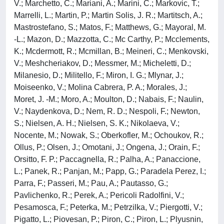
V.; Marchetto, C.; Mariani, A.; Marini, C.; Markovic, T.;
Marrelli, L.; Martin, P.; Martin Solis, J. R.; Martitsch, A.;
Mastrostefano, S.; Matos, F.; Matthews, G.; Mayoral, M.
-L.; Mazon, D.; Mazzotta, C.; Mc Carthy, P.; Mcclements,
K.; Mcdermott, R.; Mcmillan, B.; Meineri, C.; Menkovski,
V.; Meshcheriakov, D.; Messmer, M.; Micheletti, D.;
Milanesio, D.; Militello, F.; Miron, I. G.; Mlynar, J.;
Moiseenko, V.; Molina Cabrera, P. A.; Morales, J.;
Moret, J. -M.; Moro, A.; Moulton, D.; Nabais, F.; Naulin,
V.; Naydenkova, D.; Nem, R. D.; Nespoli, F.; Newton,
S.; Nielsen, A. H.; Nielsen, S. K.; Nikolaeva, V.;
Nocente, M.; Nowak, S.; Oberkofler, M.; Ochoukov, R.;
Ollus, P.; Olsen, J.; Omotani, J.; Ongena, J.; Orain, F.;
Orsitto, F. P.; Paccagnella, R.; Palha, A.; Panaccione,
L.; Panek, R.; Panjan, M.; Papp, G.; Paradela Perez, I.;
Parra, F.; Passeri, M.; Pau, A.; Pautasso, G.;
Pavlichenko, R.; Perek, A.; Pericoli Radolfini, V.;
Pesamosca, F.; Peterka, M.; Petrzilka, V.; Piergotti, V.;
Pigatto, L.; Piovesan, P.; Piron, C.; Piron, L.; Plyusnin,