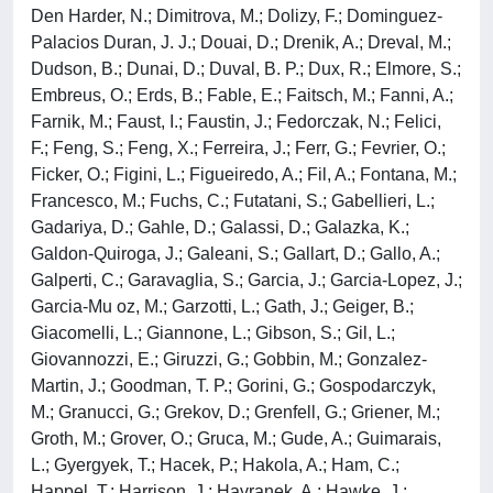
Den Harder, N.; Dimitrova, M.; Dolizy, F.; Dominguez-
Palacios Duran, J. J.; Douai, D.; Drenik, A.; Dreval, M.;
Dudson, B.; Dunai, D.; Duval, B. P.; Dux, R.; Elmore, S.;
Embreus, O.; Erds, B.; Fable, E.; Faitsch, M.; Fanni, A.;
Farnik, M.; Faust, I.; Faustin, J.; Fedorczak, N.; Felici,
F.; Feng, S.; Feng, X.; Ferreira, J.; Ferr, G.; Fevrier, O.;
Ficker, O.; Figini, L.; Figueiredo, A.; Fil, A.; Fontana, M.;
Francesco, M.; Fuchs, C.; Futatani, S.; Gabellieri, L.;
Gadariya, D.; Gahle, D.; Galassi, D.; Galazka, K.;
Galdon-Quiroga, J.; Galeani, S.; Gallart, D.; Gallo, A.;
Galperti, C.; Garavaglia, S.; Garcia, J.; Garcia-Lopez, J.;
Garcia-Mu oz, M.; Garzotti, L.; Gath, J.; Geiger, B.;
Giacomelli, L.; Giannone, L.; Gibson, S.; Gil, L.;
Giovannozzi, E.; Giruzzi, G.; Gobbin, M.; Gonzalez-
Martin, J.; Goodman, T. P.; Gorini, G.; Gospodarczyk,
M.; Granucci, G.; Grekov, D.; Grenfell, G.; Griener, M.;
Groth, M.; Grover, O.; Gruca, M.; Gude, A.; Guimarais,
L.; Gyergyek, T.; Hacek, P.; Hakola, A.; Ham, C.;
Happel, T.; Harrison, J.; Havranek, A.; Hawke, J.;