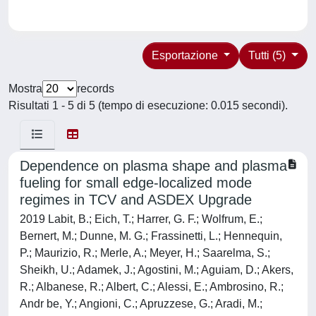
Esportazione
Tutti (5)
Mostra
records
Risultati 1 - 5 di 5 (tempo di esecuzione: 0.015 secondi).
Dependence on plasma shape and plasma
fueling for small edge-localized mode
regimes in TCV and ASDEX Upgrade
2019 Labit, B.; Eich, T.; Harrer, G. F.; Wolfrum, E.;
Bernert, M.; Dunne, M. G.; Frassinetti, L.; Hennequin,
P.; Maurizio, R.; Merle, A.; Meyer, H.; Saarelma, S.;
Sheikh, U.; Adamek, J.; Agostini, M.; Aguiam, D.; Akers,
R.; Albanese, R.; Albert, C.; Alessi, E.; Ambrosino, R.;
Andr be, Y.; Angioni, C.; Apruzzese, G.; Aradi, M.;