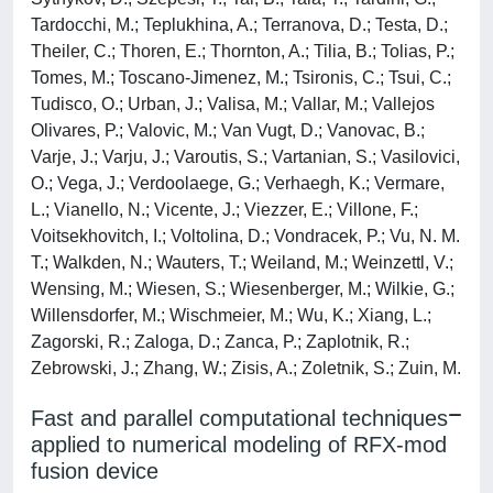
Tardocchi, M.; Teplukhina, A.; Terranova, D.; Testa, D.;
Theiler, C.; Thoren, E.; Thornton, A.; Tilia, B.; Tolias, P.;
Tomes, M.; Toscano-Jimenez, M.; Tsironis, C.; Tsui, C.;
Tudisco, O.; Urban, J.; Valisa, M.; Vallar, M.; Vallejos
Olivares, P.; Valovic, M.; Van Vugt, D.; Vanovac, B.;
Varje, J.; Varju, J.; Varoutis, S.; Vartanian, S.; Vasilovici,
O.; Vega, J.; Verdoolaege, G.; Verhaegh, K.; Vermare,
L.; Vianello, N.; Vicente, J.; Viezzer, E.; Villone, F.;
Voitsekhovitch, I.; Voltolina, D.; Vondracek, P.; Vu, N. M.
T.; Walkden, N.; Wauters, T.; Weiland, M.; Weinzettl, V.;
Wensing, M.; Wiesen, S.; Wiesenberger, M.; Wilkie, G.;
Willensdorfer, M.; Wischmeier, M.; Wu, K.; Xiang, L.;
Zagorski, R.; Zaloga, D.; Zanca, P.; Zaplotnik, R.;
Zebrowski, J.; Zhang, W.; Zisis, A.; Zoletnik, S.; Zuin, M.
Fast and parallel computational techniques
applied to numerical modeling of RFX-mod
fusion device