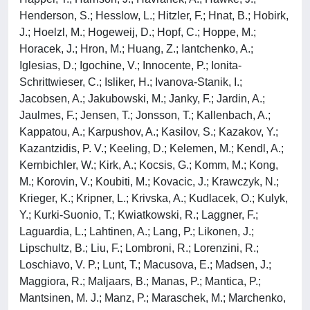
Henderson, S.; Hesslow, L.; Hitzler, F.; Hnat, B.; Hobirk,
J.; Hoelzl, M.; Hogeweij, D.; Hopf, C.; Hoppe, M.;
Horacek, J.; Hron, M.; Huang, Z.; Iantchenko, A.;
Iglesias, D.; Igochine, V.; Innocente, P.; Ionita-
Schrittwieser, C.; Isliker, H.; Ivanova-Stanik, I.;
Jacobsen, A.; Jakubowski, M.; Janky, F.; Jardin, A.;
Jaulmes, F.; Jensen, T.; Jonsson, T.; Kallenbach, A.;
Kappatou, A.; Karpushov, A.; Kasilov, S.; Kazakov, Y.;
Kazantzidis, P. V.; Keeling, D.; Kelemen, M.; Kendl, A.;
Kernbichler, W.; Kirk, A.; Kocsis, G.; Komm, M.; Kong,
M.; Korovin, V.; Koubiti, M.; Kovacic, J.; Krawczyk, N.;
Krieger, K.; Kripner, L.; Krivska, A.; Kudlacek, O.; Kulyk,
Y.; Kurki-Suonio, T.; Kwiatkowski, R.; Laggner, F.;
Laguardia, L.; Lahtinen, A.; Lang, P.; Likonen, J.;
Lipschultz, B.; Liu, F.; Lombroni, R.; Lorenzini, R.;
Loschiavo, V. P.; Lunt, T.; Macusova, E.; Madsen, J.;
Maggiora, R.; Maljaars, B.; Manas, P.; Mantica, P.;
Mantsinen, M. J.; Manz, P.; Maraschek, M.; Marchenko,