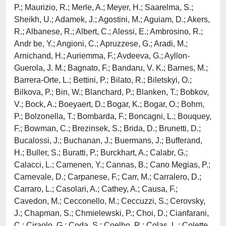
P.; Maurizio, R.; Merle, A.; Meyer, H.; Saarelma, S.;
Sheikh, U.; Adamek, J.; Agostini, M.; Aguiam, D.; Akers,
R.; Albanese, R.; Albert, C.; Alessi, E.; Ambrosino, R.;
Andr be, Y.; Angioni, C.; Apruzzese, G.; Aradi, M.;
Arnichand, H.; Auriemma, F.; Avdeeva, G.; Ayllon-
Guerola, J. M.; Bagnato, F.; Bandaru, V. K.; Barnes, M.;
Barrera-Orte, L.; Bettini, P.; Bilato, R.; Biletskyi, O.;
Bilkova, P.; Bin, W.; Blanchard, P.; Blanken, T.; Bobkov,
V.; Bock, A.; Boeyaert, D.; Bogar, K.; Bogar, O.; Bohm,
P.; Bolzonella, T.; Bombarda, F.; Boncagni, L.; Bouquey,
F.; Bowman, C.; Brezinsek, S.; Brida, D.; Brunetti, D.;
Bucalossi, J.; Buchanan, J.; Buermans, J.; Bufferand,
H.; Buller, S.; Buratti, P.; Burckhart, A.; Calabr, G.;
Calacci, L.; Camenen, Y.; Cannas, B.; Cano Megias, P.;
Carnevale, D.; Carpanese, F.; Carr, M.; Carralero, D.;
Carraro, L.; Casolari, A.; Cathey, A.; Causa, F.;
Cavedon, M.; Cecconello, M.; Ceccuzzi, S.; Cerovsky,
J.; Chapman, S.; Chmielewski, P.; Choi, D.; Cianfarani,
C.; Ciraolo, G.; Coda, S.; Coelho, R.; Colas, L.; Colette,