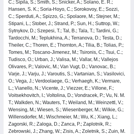
C.; Sipila, S.; Smith, S.; Snicker, A.; Solano, E. R.;
Hansen, S. K.; Soria-Hoyo, C.; Sorokovoy, E.; Sozzi,
C.; Sperduti, A.; Spizzo, G.; Spolaore, M.; Stejner, M.;
Stipani, L.; Stober, J.; Strand, P.; Sun, H.; Suttrop, W.;
Sytnykov, D.; Szepesi, T.; Tal, B.; Tala, T.; Tardini, G.;
Tardocchi, M.; Teplukhina, A.; Terranova, D.; Testa, D.;
Theiler, C.; Thoren, E.; Thornton, A.; Tilia, B.; Tolias, P.;
Tomes, M.; Toscano-Jimenez, M.; Tsironis, C.; Tsui, C.;
Tudisco, O.; Urban, J.; Valisa, M.; Vallar, M.; Vallejos
Olivares, P.; Valovic, M.; Van Vugt, D.; Vanovac, B.;
Varje, J.; Varju, J.; Varoutis, S.; Vartanian, S.; Vasilovici,
O.; Vega, J.; Verdoolaege, G.; Verhaegh, K.; Vermare,
L.; Vianello, N.; Vicente, J.; Viezzer, E.; Villone, F.;
Voitsekhovitch, I.; Voltolina, D.; Vondracek, P.; Vu, N. M.
T.; Walkden, N.; Wauters, T.; Weiland, M.; Weinzettl, V.;
Wensing, M.; Wiesen, S.; Wiesenberger, M.; Wilkie, G.;
Willensdorfer, M.; Wischmeier, M.; Wu, K.; Xiang, L.;
Zagorski, R.; Zaloga, D.; Zanca, P.; Zaplotnik, R.;
Zebrowski, J.; Zhang, W.; Zisis, A.; Zoletnik, S.; Zuin, M.