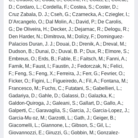
D.; Cordaro, L.; Cordella, F.; Costea, S.; Coster, D.;
Cruz Zabala, D. J.; Cseh, G.; Czarnecka, A.; Cziegler, I.;
D'Arcangelo, O.; Dal Molin, A.; David, P.; De Carolis,
G.; De Oliveira, H.; Decker, J.; Dejarnac, R.; Delogu, R.;
Den Harder, N.; Dimitrova, M.; Dolizy, F.; Dominguez-
Palacios Duran, J. J.; Douai, D.; Drenik, A.; Dreval, M.;
Dudson, B.; Dunai, D.; Duval, B. P.; Dux, R.; Elmore, S.;
Embreus, O.; Erds, B.; Fable, E.; Faitsch, M.; Fanni, A.;
Farnik, M.; Faust, I.; Faustin, J.; Fedorczak, N.; Felici,
F.; Feng, S.; Feng, X.; Ferreira, J.; Ferr, G.; Fevrier, O.;
Ficker, O.; Figini, L.; Figueiredo, A.; Fil, A.; Fontana, M.;
Francesco, M.; Fuchs, C.; Futatani, S.; Gabellieri, L.;
Gadariya, D.; Gahle, D.; Galassi, D.; Galazka, K.;
Galdon-Quiroga, J.; Galeani, S.; Gallart, D.; Gallo, A.;
Galperti, C.; Garavaglia, S.; Garcia, J.; Garcia-Lopez, J.;
Garcia-Mu oz, M.; Garzotti, L.; Gath, J.; Geiger, B.;
Giacomelli, L.; Giannone, L.; Gibson, S.; Gil, L.;
Giovannozzi, E.; Giruzzi, G.; Gobbin, M.; Gonzalez-