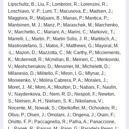
Lipschultz, B.; Liu, F.; Lombroni, R.; Lorenzini, R.;
Loschiavo, V. P.; Lunt, T.; Macusova, E.; Madsen, J.;
Maggiora, R.; Maljaars, B.; Manas, P.; Mantica, P.;
Mantsinen, M. J.; Manz, P.; Maraschek, M.; Marchenko,
V.; Marchetto, C.; Mariani, A.; Marini, C.; Markovic, T.;
Marrelli, L.; Martin, P.; Martin Solis, J. R.; Martitsch, A.;
Mastrostefano, S.; Matos, F.; Matthews, G.; Mayoral, M.
-L.; Mazon, D.; Mazzotta, C.; Mc Carthy, P.; Mcclements,
K.; Mcdermott, R.; Mcmillan, B.; Meineri, C.; Menkovski,
V.; Meshcheriakov, D.; Messmer, M.; Micheletti, D.;
Milanesio, D.; Militello, F.; Miron, I. G.; Mlynar, J.;
Moiseenko, V.; Molina Cabrera, P. A.; Morales, J.;
Moret, J. -M.; Moro, A.; Moulton, D.; Nabais, F.; Naulin,
V.; Naydenkova, D.; Nem, R. D.; Nespoli, F.; Newton,
S.; Nielsen, A. H.; Nielsen, S. K.; Nikolaeva, V.;
Nocente, M.; Nowak, S.; Oberkofler, M.; Ochoukov, R.;
Ollus, P.; Olsen, J.; Omotani, J.; Ongena, J.; Orain, F.;
Orsitto, F. P.; Paccagnella, R.; Palha, A.; Panaccione,
L.; Panek, R.; Panjan, M.; Papp, G.; Paradela Perez, I.;