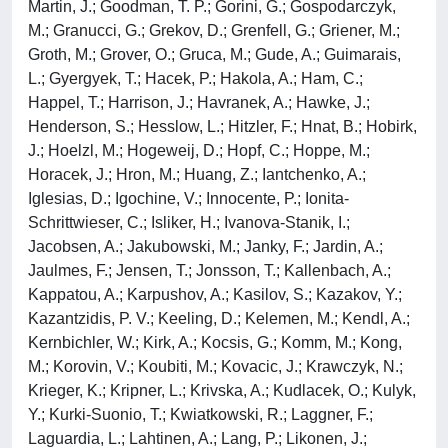
Martin, J.; Goodman, T. P.; Gorini, G.; Gospodarczyk,
M.; Granucci, G.; Grekov, D.; Grenfell, G.; Griener, M.;
Groth, M.; Grover, O.; Gruca, M.; Gude, A.; Guimarais,
L.; Gyergyek, T.; Hacek, P.; Hakola, A.; Ham, C.;
Happel, T.; Harrison, J.; Havranek, A.; Hawke, J.;
Henderson, S.; Hesslow, L.; Hitzler, F.; Hnat, B.; Hobirk,
J.; Hoelzl, M.; Hogeweij, D.; Hopf, C.; Hoppe, M.;
Horacek, J.; Hron, M.; Huang, Z.; Iantchenko, A.;
Iglesias, D.; Igochine, V.; Innocente, P.; Ionita-
Schrittwieser, C.; Isliker, H.; Ivanova-Stanik, I.;
Jacobsen, A.; Jakubowski, M.; Janky, F.; Jardin, A.;
Jaulmes, F.; Jensen, T.; Jonsson, T.; Kallenbach, A.;
Kappatou, A.; Karpushov, A.; Kasilov, S.; Kazakov, Y.;
Kazantzidis, P. V.; Keeling, D.; Kelemen, M.; Kendl, A.;
Kernbichler, W.; Kirk, A.; Kocsis, G.; Komm, M.; Kong,
M.; Korovin, V.; Koubiti, M.; Kovacic, J.; Krawczyk, N.;
Krieger, K.; Kripner, L.; Krivska, A.; Kudlacek, O.; Kulyk,
Y.; Kurki-Suonio, T.; Kwiatkowski, R.; Laggner, F.;
Laguardia, L.; Lahtinen, A.; Lang, P.; Likonen, J.;