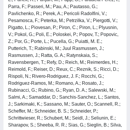
Parra, F.; Passeri, M.; Pau, A.; Pautasso, G.;
Pavlichenko, R.; Perek, A.; Pericoli Radolfini, V.;
Pesamosca, F.; Peterka, M.; Petrzilka, V.; Piergotti, V.;
Pigatto, L.; Piovesan, P.; Piron, C.; Piron, L.; Plyusnin,
V.; Pokol, G.; Poli, E.; Poloskei, P.; Popov, T.; Popovic,
Z.; Por, G.; Porte, L.; Pucella, G.; Puiatti, M. E.;
Putterich, T.; Rabinski, M.; Juul Rasmussen, J.;
Rasmussen, J.; Ratta, G. A.; Ratynskaia, S.;
Ravensbergen, T.; Refy, D.; Reich, M.; Reimerdes, H.;
Reimold, F.; Reiser, D.; Reux, C.; Reznik, S.; Ricci, D.;
Rispoli, N.; Rivero-Rodriguez, J. F.; Rocchi, G.;
Rodriguez-Ramos, M.; Romano, A.; Rosato, J.;
Rubinacci, G.; Rubino, G.; Ryan, D. A.; Salewski, M.;
Salmi, A.; Samaddar, D.; Sanchis-Sanchez, L.; Santos,
J.; Sarkimaki, K.; Sassano, M.; Sauter, O.; Scannell, R.;
Scheffer, M.; Schneider, B. S.; Schneider, P.;
Schrittwieser, R.; Schubert, M.; Seidl, J.; Seliunin, E.;
Sharapov, S.; Sheeba, R. R.; Sias, G.; Sieglin, B.; Silva,