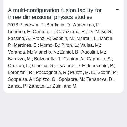
A multi-configuration fusion facility for
three dimensional physics studies
2013 Piovesan, P.; Bonfiglio, D.; Auriemma, F.;
Bonomo, F.; Carraro, L.; Cavazzana, R.; De Masi, G.;
Fassina, A.; Franz, P.; Gobbin, M.; Marrelli, L.; Martin,
P.; Martines, E.; Momo, B.; Piron, L.; Valisa, M.;
Veranda, M.; Vianello, N.; Zaniol, B.; Agostini, M.;
Baruzzo, M.; Bolzonella, T.; Canton, A.; Cappello, S.;
Chacón, L.; Ciaccio, G.; Escande, D. F.; Innocente, P.;
Lorenzini, R.; Paccagnella, R.; Puiatti, M. E.; Scarin, P.;
Soppelsa, A.; Spizzo, G.; Spolaore, M.; Terranova, D.;
Zanca, P.; Zanotto, L.; Zuin, and M.