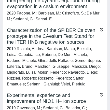
Interpreting the dynamic equilibrium during
evaporation in a cesium environment
2020 Fadone, M.; Barbisan, M.; Cristofaro, S.; De Muri,
M.; Serianni, G.; Sartori, E.
Characterization of the SPIDER Cs oven
prototype in the CAesium Test Stand for
the ITER HNB negative ion sources
2019 Rizzolo, Andrea; Barbisan, Marco; Bizzotto,
Luisa; Capobianco, Roberto; De Muri, Michela;
Fadone, Michele; Ghiraldelli, Raffaele; Gorno, Sophie;
Laterza, Bruno; Marchiori, Giuseppe; Marcuzzi, Diego;
Migliorato, Luisa; Molon, Federico; Ravarotto, Diego;
Rizzieri, Roberto; Rossetto, Federico; Sartori,
Emanuele; Serianni, Gianluigi; Veltri, Pierluigi
Experimental experience and
improvement of NIO1 H− ion source
2019 Cavenago, M.; Serianni, G.; Baltador, C.;