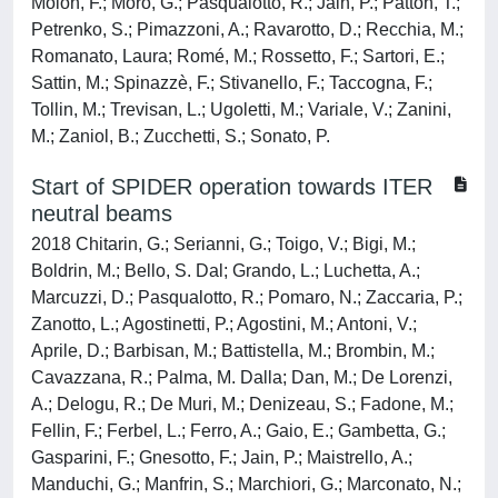
Molon, F.; Moro, G.; Pasqualotto, R.; Jain, P.; Patton, T.;
Petrenko, S.; Pimazzoni, A.; Ravarotto, D.; Recchia, M.;
Romanato, Laura; Romé, M.; Rossetto, F.; Sartori, E.;
Sattin, M.; Spinazzè, F.; Stivanello, F.; Taccogna, F.;
Tollin, M.; Trevisan, L.; Ugoletti, M.; Variale, V.; Zanini,
M.; Zaniol, B.; Zucchetti, S.; Sonato, P.
Start of SPIDER operation towards ITER
neutral beams
2018 Chitarin, G.; Serianni, G.; Toigo, V.; Bigi, M.;
Boldrin, M.; Bello, S. Dal; Grando, L.; Luchetta, A.;
Marcuzzi, D.; Pasqualotto, R.; Pomaro, N.; Zaccaria, P.;
Zanotto, L.; Agostinetti, P.; Agostini, M.; Antoni, V.;
Aprile, D.; Barbisan, M.; Battistella, M.; Brombin, M.;
Cavazzana, R.; Palma, M. Dalla; Dan, M.; De Lorenzi,
A.; Delogu, R.; De Muri, M.; Denizeau, S.; Fadone, M.;
Fellin, F.; Ferbel, L.; Ferro, A.; Gaio, E.; Gambetta, G.;
Gasparini, F.; Gnesotto, F.; Jain, P.; Maistrello, A.;
Manduchi, G.; Manfrin, S.; Marchiori, G.; Marconato, N.;