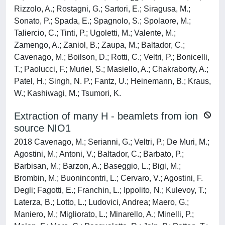
Rizzolo, A.; Rostagni, G.; Sartori, E.; Siragusa, M.;
Sonato, P.; Spada, E.; Spagnolo, S.; Spolaore, M.;
Taliercio, C.; Tinti, P.; Ugoletti, M.; Valente, M.;
Zamengo, A.; Zaniol, B.; Zaupa, M.; Baltador, C.;
Cavenago, M.; Boilson, D.; Rotti, C.; Veltri, P.; Bonicelli,
T.; Paolucci, F.; Muriel, S.; Masiello, A.; Chakraborty, A.;
Patel, H.; Singh, N. P.; Fantz, U.; Heinemann, B.; Kraus,
W.; Kashiwagi, M.; Tsumori, K.
Extraction of many H - beamlets from ion
source NIO1
2018 Cavenago, M.; Serianni, G.; Veltri, P.; De Muri, M.;
Agostini, M.; Antoni, V.; Baltador, C.; Barbato, P.;
Barbisan, M.; Barzon, A.; Baseggio, L.; Bigi, M.;
Brombin, M.; Buonincontri, L.; Cervaro, V.; Agostini, F.
Degli; Fagotti, E.; Franchin, L.; Ippolito, N.; Kulevoy, T.;
Laterza, B.; Lotto, L.; Ludovici, Andrea; Maero, G.;
Maniero, M.; Migliorato, L.; Minarello, A.; Minelli, P.;