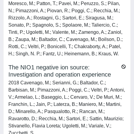
Moresco, M.; Patton, T.; Pavei, M.; Peruzzo, S.; Pilan,
N.; Pimazzoni, A.; Piovan, R.; Poggi, C.; Recchia, M.;
Rizzolo, A.; Rostagni, G.; Sartori, E.; Siragusa, M.;
Sonato, P.; Spagnolo, S.; Spolaore, M.; Taliercio, C.;
Tinti, P.; Ugoletti, M.; Valente, M.; Zamengo, A.; Zaniol,
B.; Zaupa, M.; Baltador, C.; Cavenago, M.; Boilson, D.;
Rotti, C.; Veltri, P.; Bonicelli, T.; Chakraborty, A.; Patel,
H.; Singh, N. P.; Fantz, U.; Heinemann, B.; Kraus, W.
The NIO1 negative ion source:
Investigation and operation experience
2018 Cavenago, M.; Serianni, G.; Baltador, C.;
Barbisan, M.; Pimazzoni, A.; Poggi, C.; Veltri, P.; Antoni,
V.; Armelao, L.; Baseggio, L.; Cervaro, V.; De Muri, M.;
Franchin, L.; Jain, P.; Laterza, B.; Maniero, M.; Martini,
D.; Minarello, A.; Pasqualotto, R.; Rancan, M.;
Ravarotto, D.; Recchia, M.; Sartori, E.; Sattin, Maurizio;
Stivanello, Flavia Loreta; Ugoletti, M.; Variale, V.;
Zucchetti, S.