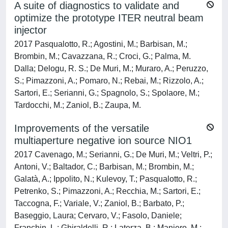
A suite of diagnostics to validate and
optimize the prototype ITER neutral beam
injector
2017 Pasqualotto, R.; Agostini, M.; Barbisan, M.;
Brombin, M.; Cavazzana, R.; Croci, G.; Palma, M.
Dalla; Delogu, R. S.; De Muri, M.; Muraro, A.; Peruzzo,
S.; Pimazzoni, A.; Pomaro, N.; Rebai, M.; Rizzolo, A.;
Sartori, E.; Serianni, G.; Spagnolo, S.; Spolaore, M.;
Tardocchi, M.; Zaniol, B.; Zaupa, M.
Improvements of the versatile
multiaperture negative ion source NIO1
2017 Cavenago, M.; Serianni, G.; De Muri, M.; Veltri, P.;
Antoni, V.; Baltador, C.; Barbisan, M.; Brombin, M.;
Galatà, A.; Ippolito, N.; Kulevoy, T.; Pasqualotto, R.;
Petrenko, S.; Pimazzoni, A.; Recchia, M.; Sartori, E.;
Taccogna, F.; Variale, V.; Zaniol, B.; Barbato, P.;
Baseggio, Laura; Cervaro, V.; Fasolo, Daniele;
Franchin, L.; Ghiraldelli, R.; Laterza, B.; Maniero, M.;