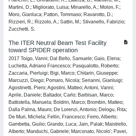
Martini, D.; Migliorato, Luisa; Minarello, A.; Molon, F.;
Moro, Gianluca; Patton, Tommaso; Ravarotto, D.;
Rizzieri, R.; Rizzolo, A.; Sattin, M.; Stivanello, Fabrizio;
Zucchetti, S.
The ITER Neutral Beam Test Facility
toward SPIDER operation
2017 Toigo, Vanni; Dal Bello, Samuele; Gaio, Elena;
Luchetta, Adriano Francesco; Pasqualotto, Roberto;
Zaccaria, Pierluigi; Bigi, Marco; Chitarin, Giuseppe;
Marcuzzi, Diego; Pomaro, Nicola; Serianni, Gianluigi;
Agostinetti, Piero; Agostini, Matteo; Antoni, Vanni;
Aprile, Daniele; Baltador, Carlo; Barbisan, Marco;
Battistella, Manuela; Boldrin, Marco; Brombin, Matteo;
Dalla Palma, Mauro; De Lorenzi, Antonio; Delogu, Rita;
De Muri, Michela; Fellin, Francesco; Ferro, Alberto;
Gambetta, Giulio; Grando, Luca; Jain, Palak; Maistrello,
Alberto; Manduchi, Gabriele; Marconato, Nicolo'; Pavei,