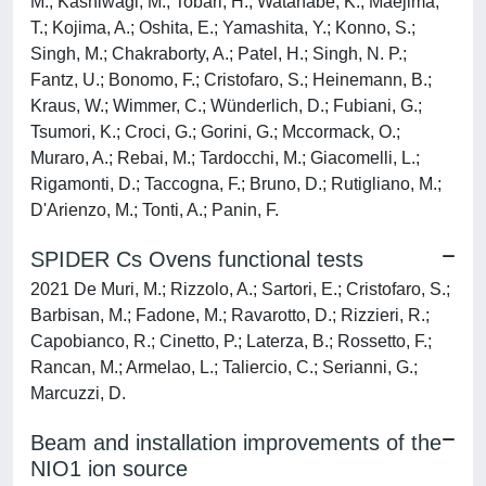
M.; Kashiwagi, M.; Tobari, H.; Watanabe, K.; Maejima,
T.; Kojima, A.; Oshita, E.; Yamashita, Y.; Konno, S.;
Singh, M.; Chakraborty, A.; Patel, H.; Singh, N. P.;
Fantz, U.; Bonomo, F.; Cristofaro, S.; Heinemann, B.;
Kraus, W.; Wimmer, C.; Wünderlich, D.; Fubiani, G.;
Tsumori, K.; Croci, G.; Gorini, G.; Mccormack, O.;
Muraro, A.; Rebai, M.; Tardocchi, M.; Giacomelli, L.;
Rigamonti, D.; Taccogna, F.; Bruno, D.; Rutigliano, M.;
D'Arienzo, M.; Tonti, A.; Panin, F.
SPIDER Cs Ovens functional tests
2021 De Muri, M.; Rizzolo, A.; Sartori, E.; Cristofaro, S.;
Barbisan, M.; Fadone, M.; Ravarotto, D.; Rizzieri, R.;
Capobianco, R.; Cinetto, P.; Laterza, B.; Rossetto, F.;
Rancan, M.; Armelao, L.; Taliercio, C.; Serianni, G.;
Marcuzzi, D.
Beam and installation improvements of the
NIO1 ion source