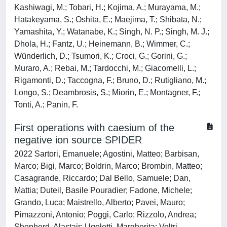
Kashiwagi, M.; Tobari, H.; Kojima, A.; Murayama, M.;
Hatakeyama, S.; Oshita, E.; Maejima, T.; Shibata, N.;
Yamashita, Y.; Watanabe, K.; Singh, N. P.; Singh, M. J.;
Dhola, H.; Fantz, U.; Heinemann, B.; Wimmer, C.;
Wünderlich, D.; Tsumori, K.; Croci, G.; Gorini, G.;
Muraro, A.; Rebai, M.; Tardocchi, M.; Giacomelli, L.;
Rigamonti, D.; Taccogna, F.; Bruno, D.; Rutigliano, M.;
Longo, S.; Deambrosis, S.; Miorin, E.; Montagner, F.;
Tonti, A.; Panin, F.
First operations with caesium of the
negative ion source SPIDER
2022 Sartori, Emanuele; Agostini, Matteo; Barbisan,
Marco; Bigi, Marco; Boldrin, Marco; Brombin, Matteo;
Casagrande, Riccardo; Dal Bello, Samuele; Dan,
Mattia; Duteil, Basile Pouradier; Fadone, Michele;
Grando, Luca; Maistrello, Alberto; Pavei, Mauro;
Pimazzoni, Antonio; Poggi, Carlo; Rizzolo, Andrea;
Shepherd, Alastair; Ugoletti, Margherita; Veltri,