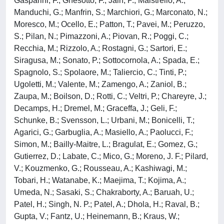
Gasparini, F.; Gnesotto, F.; Jain, P.; Maistrello, A.;
Manduchi, G.; Manfrin, S.; Marchiori, G.; Marconato, N.;
Moresco, M.; Ocello, E.; Patton, T.; Pavei, M.; Peruzzo,
S.; Pilan, N.; Pimazzoni, A.; Piovan, R.; Poggi, C.;
Recchia, M.; Rizzolo, A.; Rostagni, G.; Sartori, E.;
Siragusa, M.; Sonato, P.; Sottocornola, A.; Spada, E.;
Spagnolo, S.; Spolaore, M.; Taliercio, C.; Tinti, P.;
Ugoletti, M.; Valente, M.; Zamengo, A.; Zaniol, B.;
Zaupa, M.; Boilson, D.; Rotti, C.; Veltri, P.; Chareyre, J.;
Decamps, H.; Dremel, M.; Graceffa, J.; Geli, F.;
Schunke, B.; Svensson, L.; Urbani, M.; Bonicelli, T.;
Agarici, G.; Garbuglia, A.; Masiello, A.; Paolucci, F.;
Simon, M.; Bailly-Maitre, L.; Bragulat, E.; Gomez, G.;
Gutierrez, D.; Labate, C.; Mico, G.; Moreno, J. F.; Pilard,
V.; Kouzmenko, G.; Rousseau, A.; Kashiwagi, M.;
Tobari, H.; Watanabe, K.; Maejima, T.; Kojima, A.;
Umeda, N.; Sasaki, S.; Chakraborty, A.; Baruah, U.;
Patel, H.; Singh, N. P.; Patel, A.; Dhola, H.; Raval, B.;
Gupta, V.; Fantz, U.; Heinemann, B.; Kraus, W.;