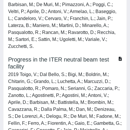
Barbisan, M.; De Muri, M.; Pimazzoni, A.; Poggi, C.;
Veltri, P.; Aprile, D.; Antoni, V.; Armelao, L.; Baseggio,
L.; Candeloro, V.; Cervaro, V.; Franchin, L.; Jain, P.;
Laterza, B.; Maniero, M.; Martini, D.; Minarello, A.;
Pasqualotto, R.; Rancan, M.; Ravarotto, D.; Recchia,
M.; Sartori, E.; Sattin, M.; Ugoletti, M.; Variale, V.;
Zucchetti, S.
Progress in the ITER neutral beam test
facility
2019 Toigo, V.; Dal Bello, S.; Bigi, M.; Boldrin, M.;
Chitarin, G.; Grando, L.; Luchetta, A.; Marcuzzi, D.;
Pasqualotto, R.; Pomaro, N.; Serianni, G.; Zaccaria, P.;
Zanotto, L.; Agostinetti, P.; Agostini, M.; Antoni, V.;
Aprile, D.; Barbisan, M.; Battistella, M.; Brombin, M.;
Cavazzana, R.; Dalla Palma, M.; Dan, M.; Denizeau,
S.; De Lorenzi, A.; Delogu, R.; De Muri, M.; Fadone, M.;
Fellin, F.; Ferro, A.; Fiorentin, A.; Gaio, E.; Gambetta, G.;