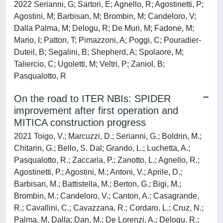
2022 Serianni, G; Sartori, E; Agnello, R; Agostinetti, P;
Agostini, M; Barbisan, M; Brombin, M; Candeloro, V;
Dalla Palma, M; Delogu, R; De Muri, M; Fadone, M;
Mario, I; Patton, T; Pimazzoni, A; Poggi, C; Pouradier-
Duteil, B; Segalini, B; Shepherd, A; Spolaore, M;
Taliercio, C; Ugoletti, M; Veltri, P; Zaniol, B;
Pasqualotto, R
On the road to ITER NBIs: SPIDER
improvement after first operation and
MITICA construction progress
2021 Toigo, V.; Marcuzzi, D.; Serianni, G.; Boldrin, M.;
Chitarin, G.; Bello, S. Dal; Grando, L.; Luchetta, A.;
Pasqualotto, R.; Zaccaria, P.; Zanotto, L.; Agnello, R.;
Agostinetti, P.; Agostini, M.; Antoni, V.; Aprile, D.;
Barbisan, M.; Battistella, M.; Berton, G.; Bigi, M.;
Brombin, M.; Candeloro, V.; Canton, A.; Casagrande,
R.; Cavallini, C.; Cavazzana, R.; Cordaro, L.; Cruz, N.;
Palma, M. Dalla; Dan, M.; De Lorenzi, A.; Delogu, R.;