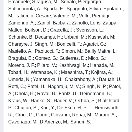
Emanuele; Siragusa, M.; Sonato, Piergiorgio;
Sottocornola, A.; Spada, E.; Spagnolo, Silvia; Spolaore,
M.; Taliercio, Cesare; Valente, M.; Veltri, Pierluigi;
Zamengo, A.; Zaniol, Barbara; Zanotto, Loris; Zaupa,
Matteo; Boilson, D.; Graceffa, J.; Svensson, L.;
Schunke, B; Decamps, H.; Urbani, M.; Kushwah, M;
Chareyre, J; Singh, M.; Bonicelli, T.; Agarici, G.;
Masiello, A.; Paolucci, F.; Simon, M.; Bailly Maitre, L;
Bragulat, E.; Gomez, G.; Gutierrez, D.; Mico, G.;
Moreno, J. F.; Pilard, V.; Kashiwagi, M.; Hanada, M.;
Tobari, H.; Watanabe, K.; Maeshima, T.; Kojima, A.;
Umeda, N.; Yamanaka, H.; Chakraborty, A.; Baruah, U.;
Rotti, C.; Patel, H.; Nagaraju, M. V.; Singh, N. P.; Patel,
A.; Dhola, H.; Raval, B.; Fantz, U.; Heinemann, B.;
Kraus, W.; Hanke, S.; Hauer, V.; Ochoa, S.; Blatchford,
P.; Chuilon, B.; Xue, Y.; De Esch, H. P. L.; Hemsworth,
R.; Croci, G.; Gorini, Giovanni; Rebai, M.; Muraro, A.;
Cavenago, M.; D’Arienzo, M.; Sandri, S.