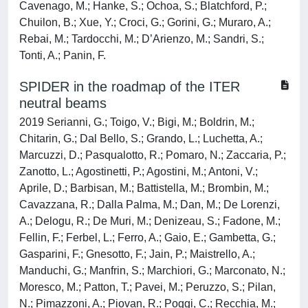
Cavenago, M.; Hanke, S.; Ochoa, S.; Blatchford, P.;
Chuilon, B.; Xue, Y.; Croci, G.; Gorini, G.; Muraro, A.;
Rebai, M.; Tardocchi, M.; D’Arienzo, M.; Sandri, S.;
Tonti, A.; Panin, F.
SPIDER in the roadmap of the ITER
neutral beams
2019 Serianni, G.; Toigo, V.; Bigi, M.; Boldrin, M.;
Chitarin, G.; Dal Bello, S.; Grando, L.; Luchetta, A.;
Marcuzzi, D.; Pasqualotto, R.; Pomaro, N.; Zaccaria, P.;
Zanotto, L.; Agostinetti, P.; Agostini, M.; Antoni, V.;
Aprile, D.; Barbisan, M.; Battistella, M.; Brombin, M.;
Cavazzana, R.; Dalla Palma, M.; Dan, M.; De Lorenzi,
A.; Delogu, R.; De Muri, M.; Denizeau, S.; Fadone, M.;
Fellin, F.; Ferbel, L.; Ferro, A.; Gaio, E.; Gambetta, G.;
Gasparini, F.; Gnesotto, F.; Jain, P.; Maistrello, A.;
Manduchi, G.; Manfrin, S.; Marchiori, G.; Marconato, N.;
Moresco, M.; Patton, T.; Pavei, M.; Peruzzo, S.; Pilan,
N.; Pimazzoni, A.; Piovan, R.; Poggi, C.; Recchia, M.;