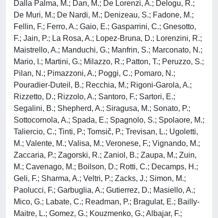
Dalla Palma, M.; Dan, M.; De Lorenzi, A.; Delogu, R.;
De Muri, M.; De Nardi, M.; Denizeau, S.; Fadone, M.;
Fellin, F.; Ferro, A.; Gaio, E.; Gasparrini, C.; Gnesotto,
F.; Jain, P.; La Rosa, A.; Lopez-Bruna, D.; Lorenzini, R.;
Maistrello, A.; Manduchi, G.; Manfrin, S.; Marconato, N.;
Mario, I.; Martini, G.; Milazzo, R.; Patton, T.; Peruzzo, S.;
Pilan, N.; Pimazzoni, A.; Poggi, C.; Pomaro, N.;
Pouradier-Duteil, B.; Recchia, M.; Rigoni-Garola, A.;
Rizzetto, D.; Rizzolo, A.; Santoro, F.; Sartori, E.;
Segalini, B.; Shepherd, A.; Siragusa, M.; Sonato, P.;
Sottocornola, A.; Spada, E.; Spagnolo, S.; Spolaore, M.;
Taliercio, C.; Tinti, P.; Tomsič, P.; Trevisan, L.; Ugoletti,
M.; Valente, M.; Valisa, M.; Veronese, F.; Vignando, M.;
Zaccaria, P.; Zagorski, R.; Zaniol, B.; Zaupa, M.; Zuin,
M.; Cavenago, M.; Boilson, D.; Rotti, C.; Decamps, H.;
Geli, F.; Sharma, A.; Veltri, P.; Zacks, J.; Simon, M.;
Paolucci, F.; Garbuglia, A.; Gutierrez, D.; Masiello, A.;
Mico, G.; Labate, C.; Readman, P.; Bragulat, E.; Bailly-
Maitre, L.; Gomez, G.; Kouzmenko, G.; Albajar, F.;