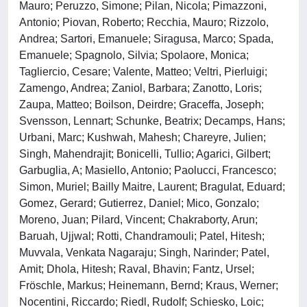
Mauro; Peruzzo, Simone; Pilan, Nicola; Pimazzoni,
Antonio; Piovan, Roberto; Recchia, Mauro; Rizzolo,
Andrea; Sartori, Emanuele; Siragusa, Marco; Spada,
Emanuele; Spagnolo, Silvia; Spolaore, Monica;
Tagliercio, Cesare; Valente, Matteo; Veltri, Pierluigi;
Zamengo, Andrea; Zaniol, Barbara; Zanotto, Loris;
Zaupa, Matteo; Boilson, Deirdre; Graceffa, Joseph;
Svensson, Lennart; Schunke, Beatrix; Decamps, Hans;
Urbani, Marc; Kushwah, Mahesh; Chareyre, Julien;
Singh, Mahendrajit; Bonicelli, Tullio; Agarici, Gilbert;
Garbuglia, A; Masiello, Antonio; Paolucci, Francesco;
Simon, Muriel; Bailly Maitre, Laurent; Bragulat, Eduard;
Gomez, Gerard; Gutierrez, Daniel; Mico, Gonzalo;
Moreno, Juan; Pilard, Vincent; Chakraborty, Arun;
Baruah, Ujjwal; Rotti, Chandramouli; Patel, Hitesh;
Muvvala, Venkata Nagaraju; Singh, Narinder; Patel,
Amit; Dhola, Hitesh; Raval, Bhavin; Fantz, Ursel;
Fröschle, Markus; Heinemann, Bernd; Kraus, Werner;
Nocentini, Riccardo; Riedl, Rudolf; Schiesko, Loic;