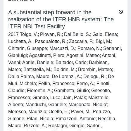
A substantial step forward in the
realization of the ITER HNB system: The
ITER NBI Test Facility
2017 Toigo, V.; Piovan, R.; Dal Bello, S.; Gaio, Elena;
Luchetta, A.; Pasqualotto, R.; Zaccaria, P.; Bigi, M.;
Chitarin, Giuseppe; Marcuzzi, D.; Pomaro, N.; Serianni,
Gianluigi; Agostinetti, Piero; Agostini, Matteo; Antoni,
Vanni; Aprile, Daniele; Baltador, Carlo; Barbisan,
Marco; Battistella, M.; Boldrin, M.; Brombin, Matteo;
Dalla Palma, Mauro; De Lorenzi, A.; Delogu, R.; De
Muri, Michela; Fellin, Francesco; Ferro, A.; Finotti,
Claudio; Fiorentin, A.; Gambetta, Giulio; Gnesotto,
Francesco; Grando, Luca; Jain, Palak; Maistrello,
Alberto; Manduchi, Gabriele; Marconato, Nicolo';
Moresco, Maurizio; Ocello, E.; Pavei, M.; Peruzzo,
Simone; Pilan, Nicola; Pimazzoni, Antonio; Recchia,
Mauro; Rizzolo, A.; Rostagni, Giorgio; Sartori,