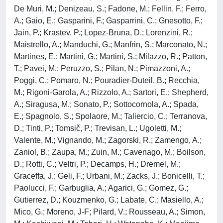
De Muri, M.; Denizeau, S.; Fadone, M.; Fellin, F.; Ferro,
A.; Gaio, E.; Gasparini, F.; Gasparrini, C.; Gnesotto, F.;
Jain, P.; Krastev, P.; Lopez-Bruna, D.; Lorenzini, R.;
Maistrello, A.; Manduchi, G.; Manfrin, S.; Marconato, N.;
Martines, E.; Martini, G.; Martini, S.; Milazzo, R.; Patton,
T.; Pavei, M.; Peruzzo, S.; Pilan, N.; Pimazzoni, A.;
Poggi, C.; Pomaro, N.; Pouradier-Duteil, B.; Recchia,
M.; Rigoni-Garola, A.; Rizzolo, A.; Sartori, E.; Shepherd,
A.; Siragusa, M.; Sonato, P.; Sottocornola, A.; Spada,
E.; Spagnolo, S.; Spolaore, M.; Taliercio, C.; Terranova,
D.; Tinti, P.; Tomsič, P.; Trevisan, L.; Ugoletti, M.;
Valente, M.; Vignando, M.; Zagorski, R.; Zamengo, A.;
Zaniol, B.; Zaupa, M.; Zuin, M.; Cavenago, M.; Boilson,
D.; Rotti, C.; Veltri, P.; Decamps, H.; Dremel, M.;
Graceffa, J.; Geli, F.; Urbani, M.; Zacks, J.; Bonicelli, T.;
Paolucci, F.; Garbuglia, A.; Agarici, G.; Gomez, G.;
Gutierrez, D.; Kouzmenko, G.; Labate, C.; Masiello, A.;
Mico, G.; Moreno, J-F; Pilard, V.; Rousseau, A.; Simon,