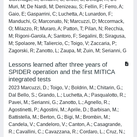
Muri, M; De Nardi, M; Denizeau, S; Fellin, F; Ferro, A;
Gaio, E; Gasparrini, C; Luchetta, A; Lunardon, F;
Manduchi, G; Marconato, N; Marcuzzi, D; Mccormack,
O; Milazzo, R; Muraro, A; Patton, T; Pilan, N; Recchia,
M; Rigoni-Garola, A; Santoro, F; Segalini, B; Siragusa,
M; Spolaore, M; Taliercio, C; Toigo, V; Zaccaria, P;
Zagorski, R; Zanotto, L; Zaupa, M; Zuin, M; Serianni, G
Lessons learned after three years of
SPIDER operation and the first MITICA
integrated tests
2023 Marcuzzi, D.; Toigo, V.; Boldrin, M.; Chitarin, G.;
Dal Bello, S.; Grando, L.; Luchetta, A.; Pasqualotto, R.;
Pavei, M.; Serianni, G.; Zanotto, L.; Agnello, R.;
Agostinetti, P.; Agostini, M.; Aprile, D.; Barbisan, M.;
Battistella, M.; Berton, G.; Bigi, M.; Brombin, M.;
Candela, V.; Candeloro, V.; Canton, A.; Casagrande,
R.; Cavallini, C.; Cavazzana, R.; Cordaro, L.; Cruz, N.;