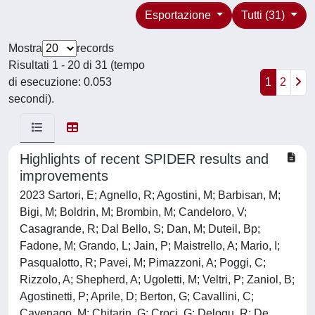
Esportazione
Tutti (31)
Mostra
records
Risultati 1 - 20 di 31 (tempo
di esecuzione: 0.053
1
2
secondi).
Highlights of recent SPIDER results and
improvements
2023 Sartori, E; Agnello, R; Agostini, M; Barbisan, M;
Bigi, M; Boldrin, M; Brombin, M; Candeloro, V;
Casagrande, R; Dal Bello, S; Dan, M; Duteil, Bp;
Fadone, M; Grando, L; Jain, P; Maistrello, A; Mario, I;
Pasqualotto, R; Pavei, M; Pimazzoni, A; Poggi, C;
Rizzolo, A; Shepherd, A; Ugoletti, M; Veltri, P; Zaniol, B;
Agostinetti, P; Aprile, D; Berton, G; Cavallini, C;
Cavenago, M; Chitarin, G; Croci, G; Delogu, R; De