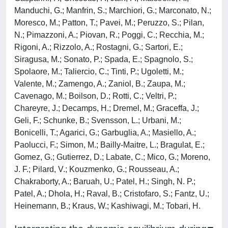
Manduchi, G.; Manfrin, S.; Marchiori, G.; Marconato, N.;
Moresco, M.; Patton, T.; Pavei, M.; Peruzzo, S.; Pilan,
N.; Pimazzoni, A.; Piovan, R.; Poggi, C.; Recchia, M.;
Rigoni, A.; Rizzolo, A.; Rostagni, G.; Sartori, E.;
Siragusa, M.; Sonato, P.; Spada, E.; Spagnolo, S.;
Spolaore, M.; Taliercio, C.; Tinti, P.; Ugoletti, M.;
Valente, M.; Zamengo, A.; Zaniol, B.; Zaupa, M.;
Cavenago, M.; Boilson, D.; Rotti, C.; Veltri, P.;
Chareyre, J.; Decamps, H.; Dremel, M.; Graceffa, J.;
Geli, F.; Schunke, B.; Svensson, L.; Urbani, M.;
Bonicelli, T.; Agarici, G.; Garbuglia, A.; Masiello, A.;
Paolucci, F.; Simon, M.; Bailly-Maitre, L.; Bragulat, E.;
Gomez, G.; Gutierrez, D.; Labate, C.; Mico, G.; Moreno,
J. F.; Pilard, V.; Kouzmenko, G.; Rousseau, A.;
Chakraborty, A.; Baruah, U.; Patel, H.; Singh, N. P.;
Patel, A.; Dhola, H.; Raval, B.; Cristofaro, S.; Fantz, U.;
Heinemann, B.; Kraus, W.; Kashiwagi, M.; Tobari, H.