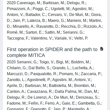
2020 Cavenago, M.; Barbisan, M.; Delogu, R.;
Pimazzoni, A.; Poggi, C.; Ugoletti, M.; Agostini, M.;
Antoni, V.; Baltador, C.; Cervaro, V.; De Muri, M.; Giora,
D.; Jain, P.; Laterza, B.; Maero, G.; Maniero, M.; Martini,
D.; Minarello, A.; Ravarotto, D.; Recchia, D.; Rizzolo, A.;
Romé, M.; Sartori, E.; Sattin, M.; Serianni, G.;
Taccogna, F.; Valentino, V.; Variale, V.; Veltri, P.
First operation in SPIDER and the path to
complete MITICA
2020 Serianni, G.; Toigo, V.; Bigi, M.; Boldrin, M.;
Chitarin, G.; Dal Bello, S.; Grando, L.; Luchetta, A.;
Marcuzzi, D.; Pasqualotto, R.; Pomaro, N.; Zaccaria, P.;
Zanotto, L.; Agostinetti, P.; Agostini, M.; Antoni, V.;
Aprile, D.; Barbisan, M.; Battistella, M.; Brombin, M.;
Canton, A.; Cavazzana, R.; Dalla Palma, M.; Dan, M.;
Delogu, R.; De Lorenzi, A.; De Muri, M.; Denizeau, S.;
Fadone, M.; Fellin, F.; Ferro, A.; Gaio, E.; Gambetta, G.;
Gasparini, F.; Gnesotto, F.; Jain, P.; Maistrello, A.;