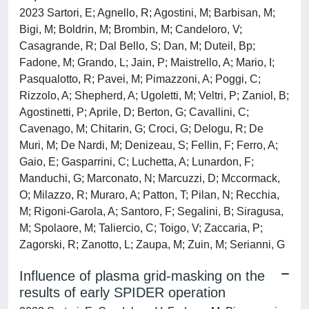
2023 Sartori, E; Agnello, R; Agostini, M; Barbisan, M;
Bigi, M; Boldrin, M; Brombin, M; Candeloro, V;
Casagrande, R; Dal Bello, S; Dan, M; Duteil, Bp;
Fadone, M; Grando, L; Jain, P; Maistrello, A; Mario, I;
Pasqualotto, R; Pavei, M; Pimazzoni, A; Poggi, C;
Rizzolo, A; Shepherd, A; Ugoletti, M; Veltri, P; Zaniol, B;
Agostinetti, P; Aprile, D; Berton, G; Cavallini, C;
Cavenago, M; Chitarin, G; Croci, G; Delogu, R; De
Muri, M; De Nardi, M; Denizeau, S; Fellin, F; Ferro, A;
Gaio, E; Gasparrini, C; Luchetta, A; Lunardon, F;
Manduchi, G; Marconato, N; Marcuzzi, D; Mccormack,
O; Milazzo, R; Muraro, A; Patton, T; Pilan, N; Recchia,
M; Rigoni-Garola, A; Santoro, F; Segalini, B; Siragusa,
M; Spolaore, M; Taliercio, C; Toigo, V; Zaccaria, P;
Zagorski, R; Zanotto, L; Zaupa, M; Zuin, M; Serianni, G
Influence of plasma grid-masking on the
results of early SPIDER operation