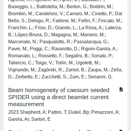
Baseggio, L.; Battistella, M.; Berton, G.; Boldrin, M.;
Brombin, M.; Candeloro, V.; Carraro, M.; Cinetto, P.; Dal
Bello, S.; Delogu, R.; Fadone, M.; Fellin, F.; Fincato, M.;
Franchin, L.; Friso, D.; Grando, L.; La Rosa, A.; Laterza,
B.; López-Bruna, D.; Magagna, M.; Maniero, M.;
Marconato, N.; Pasqualotto, R.; Passalacqua, G.;
Pavei, M.; Poggi, C.; Ravarotto, D.; Rigoni-Garola, A.;
Romanato, L.; Rossetto, F.; Segalini, B.; Sonato, P.;
Taliercio, C.; Toigo, V.; Tollin, M.; Ugoletti, M.;
Vignando, M.; Zagórski, R.; Zaniol, B.; Zaupa, M.; Zella,
D.; Zerbetto, E.; Zucchetti, S.; Zuin, E.; Serianni, G.
Beam homogeneity of caesium seeded
SPIDER using a direct beamlet current
measurement
2023 Shepherd, A; Patton, T; Duteil, Bp; Pimazzoni, A;
Garola, Ar; Sartori, E