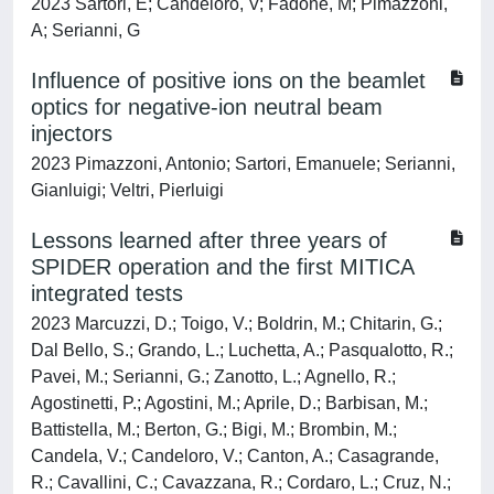
2023 Sartori, E; Candeloro, V; Fadone, M; Pimazzoni,
A; Serianni, G
Influence of positive ions on the beamlet
optics for negative-ion neutral beam
injectors
2023 Pimazzoni, Antonio; Sartori, Emanuele; Serianni,
Gianluigi; Veltri, Pierluigi
Lessons learned after three years of
SPIDER operation and the first MITICA
integrated tests
2023 Marcuzzi, D.; Toigo, V.; Boldrin, M.; Chitarin, G.;
Dal Bello, S.; Grando, L.; Luchetta, A.; Pasqualotto, R.;
Pavei, M.; Serianni, G.; Zanotto, L.; Agnello, R.;
Agostinetti, P.; Agostini, M.; Aprile, D.; Barbisan, M.;
Battistella, M.; Berton, G.; Bigi, M.; Brombin, M.;
Candela, V.; Candeloro, V.; Canton, A.; Casagrande,
R.; Cavallini, C.; Cavazzana, R.; Cordaro, L.; Cruz, N.;