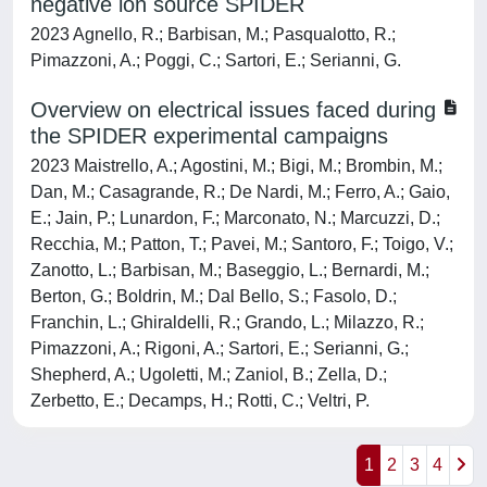
negative ion source SPIDER
2023 Agnello, R.; Barbisan, M.; Pasqualotto, R.;
Pimazzoni, A.; Poggi, C.; Sartori, E.; Serianni, G.
Overview on electrical issues faced during
the SPIDER experimental campaigns
2023 Maistrello, A.; Agostini, M.; Bigi, M.; Brombin, M.;
Dan, M.; Casagrande, R.; De Nardi, M.; Ferro, A.; Gaio,
E.; Jain, P.; Lunardon, F.; Marconato, N.; Marcuzzi, D.;
Recchia, M.; Patton, T.; Pavei, M.; Santoro, F.; Toigo, V.;
Zanotto, L.; Barbisan, M.; Baseggio, L.; Bernardi, M.;
Berton, G.; Boldrin, M.; Dal Bello, S.; Fasolo, D.;
Franchin, L.; Ghiraldelli, R.; Grando, L.; Milazzo, R.;
Pimazzoni, A.; Rigoni, A.; Sartori, E.; Serianni, G.;
Shepherd, A.; Ugoletti, M.; Zaniol, B.; Zella, D.;
Zerbetto, E.; Decamps, H.; Rotti, C.; Veltri, P.
1
2
3
4