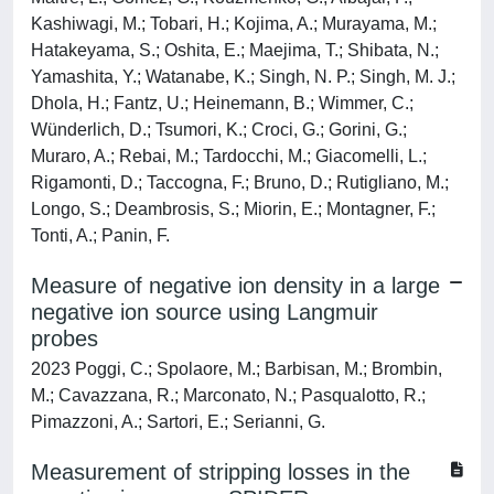
Kashiwagi, M.; Tobari, H.; Kojima, A.; Murayama, M.;
Hatakeyama, S.; Oshita, E.; Maejima, T.; Shibata, N.;
Yamashita, Y.; Watanabe, K.; Singh, N. P.; Singh, M. J.;
Dhola, H.; Fantz, U.; Heinemann, B.; Wimmer, C.;
Wünderlich, D.; Tsumori, K.; Croci, G.; Gorini, G.;
Muraro, A.; Rebai, M.; Tardocchi, M.; Giacomelli, L.;
Rigamonti, D.; Taccogna, F.; Bruno, D.; Rutigliano, M.;
Longo, S.; Deambrosis, S.; Miorin, E.; Montagner, F.;
Tonti, A.; Panin, F.
Measure of negative ion density in a large
negative ion source using Langmuir
probes
2023 Poggi, C.; Spolaore, M.; Barbisan, M.; Brombin,
M.; Cavazzana, R.; Marconato, N.; Pasqualotto, R.;
Pimazzoni, A.; Sartori, E.; Serianni, G.
Measurement of stripping losses in the