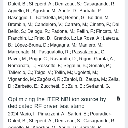
Duteil, B.; Sheperd, A.; Denizeau, S.; Casagrande, R.;
Agnello, R.; Agostini, M.; Aprile, D.; Barbato, P.;
Baseggio, L.; Battistella, M.; Berton, G.; Boldrin, M.;
Brombin, M.; Candeloro, V.; Carraro, M.; Cinetto, P.; Dal
Bello, S.; Delogu, R.; Fadone, M.; Fellin, F.; Fincato, M.;
Franchin, L.; Friso, D.; Grando, L.; La Rosa, A.; Laterza,
B.; López-Bruna, D.; Magagna, M.; Maniero, M.;
Marconato, N.; Pasqualotto, R.; Passalacqua, G.;
Pavei, M.; Poggi, C.; Ravarotto, D.; Rigoni-Garola, A.;
Romanato, L.; Rossetto, F.; Segalini, B.; Sonato, P.;
Taliercio, C.; Toigo, V.; Tollin, M.; Ugoletti, M.;
Vignando, M.; Zagórski, R.; Zaniol, B.; Zaupa, M.; Zella,
D.; Zerbetto, E.; Zucchetti, S.; Zuin, E.; Serianni, G.
Optimizing the ITER NBI ion source by
dedicated RF driver test stand
2024 Mario, I.; Pimazzoni, A.; Sartori, E.; Pouradier-
Duteil, B.; Sheperd, A.; Denizeau, S.; Casagrande, R.;
Agnello, R.; Agostini, M.; Aprile, D.; Barbato, P.;