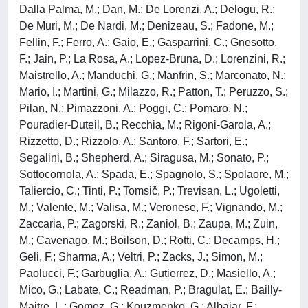
Dalla Palma, M.; Dan, M.; De Lorenzi, A.; Delogu, R.;
De Muri, M.; De Nardi, M.; Denizeau, S.; Fadone, M.;
Fellin, F.; Ferro, A.; Gaio, E.; Gasparrini, C.; Gnesotto,
F.; Jain, P.; La Rosa, A.; Lopez-Bruna, D.; Lorenzini, R.;
Maistrello, A.; Manduchi, G.; Manfrin, S.; Marconato, N.;
Mario, I.; Martini, G.; Milazzo, R.; Patton, T.; Peruzzo, S.;
Pilan, N.; Pimazzoni, A.; Poggi, C.; Pomaro, N.;
Pouradier-Duteil, B.; Recchia, M.; Rigoni-Garola, A.;
Rizzetto, D.; Rizzolo, A.; Santoro, F.; Sartori, E.;
Segalini, B.; Shepherd, A.; Siragusa, M.; Sonato, P.;
Sottocornola, A.; Spada, E.; Spagnolo, S.; Spolaore, M.;
Taliercio, C.; Tinti, P.; Tomsič, P.; Trevisan, L.; Ugoletti,
M.; Valente, M.; Valisa, M.; Veronese, F.; Vignando, M.;
Zaccaria, P.; Zagorski, R.; Zaniol, B.; Zaupa, M.; Zuin,
M.; Cavenago, M.; Boilson, D.; Rotti, C.; Decamps, H.;
Geli, F.; Sharma, A.; Veltri, P.; Zacks, J.; Simon, M.;
Paolucci, F.; Garbuglia, A.; Gutierrez, D.; Masiello, A.;
Mico, G.; Labate, C.; Readman, P.; Bragulat, E.; Bailly-
Maitre, L.; Gomez, G.; Kouzmenko, G.; Albajar, F.;