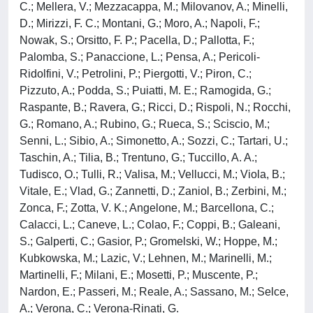
C.; Mellera, V.; Mezzacappa, M.; Milovanov, A.; Minelli,
D.; Mirizzi, F. C.; Montani, G.; Moro, A.; Napoli, F.;
Nowak, S.; Orsitto, F. P.; Pacella, D.; Pallotta, F.;
Palomba, S.; Panaccione, L.; Pensa, A.; Pericoli-
Ridolfini, V.; Petrolini, P.; Piergotti, V.; Piron, C.;
Pizzuto, A.; Podda, S.; Puiatti, M. E.; Ramogida, G.;
Raspante, B.; Ravera, G.; Ricci, D.; Rispoli, N.; Rocchi,
G.; Romano, A.; Rubino, G.; Rueca, S.; Sciscio, M.;
Senni, L.; Sibio, A.; Simonetto, A.; Sozzi, C.; Tartari, U.;
Taschin, A.; Tilia, B.; Trentuno, G.; Tuccillo, A. A.;
Tudisco, O.; Tulli, R.; Valisa, M.; Vellucci, M.; Viola, B.;
Vitale, E.; Vlad, G.; Zannetti, D.; Zaniol, B.; Zerbini, M.;
Zonca, F.; Zotta, V. K.; Angelone, M.; Barcellona, C.;
Calacci, L.; Caneve, L.; Colao, F.; Coppi, B.; Galeani,
S.; Galperti, C.; Gasior, P.; Gromelski, W.; Hoppe, M.;
Kubkowska, M.; Lazic, V.; Lehnen, M.; Marinelli, M.;
Martinelli, F.; Milani, E.; Mosetti, P.; Muscente, P.;
Nardon, E.; Passeri, M.; Reale, A.; Sassano, M.; Selce,
A.; Verona, C.; Verona-Rinati, G.