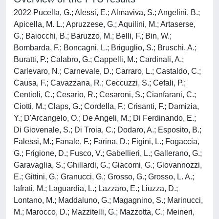
2022 Pucella, G.; Alessi, E.; Almaviva, S.; Angelini, B.;
Apicella, M. L.; Apruzzese, G.; Aquilini, M.; Artaserse,
G.; Baiocchi, B.; Baruzzo, M.; Belli, F.; Bin, W.;
Bombarda, F.; Boncagni, L.; Briguglio, S.; Bruschi, A.;
Buratti, P.; Calabro, G.; Cappelli, M.; Cardinali, A.;
Carlevaro, N.; Carnevale, D.; Carraro, L.; Castaldo, C.;
Causa, F.; Cavazzana, R.; Ceccuzzi, S.; Cefali, P.;
Centioli, C.; Cesario, R.; Cesaroni, S.; Cianfarani, C.;
Ciotti, M.; Claps, G.; Cordella, F.; Crisanti, F.; Damizia,
Y.; D'Arcangelo, O.; De Angeli, M.; Di Ferdinando, E.;
Di Giovenale, S.; Di Troia, C.; Dodaro, A.; Esposito, B.;
Falessi, M.; Fanale, F.; Farina, D.; Figini, L.; Fogaccia,
G.; Frigione, D.; Fusco, V.; Gabellieri, L.; Gallerano, G.;
Garavaglia, S.; Ghillardi, G.; Giacomi, G.; Giovannozzi,
E.; Gittini, G.; Granucci, G.; Grosso, G.; Grosso, L. A.;
Iafrati, M.; Laguardia, L.; Lazzaro, E.; Liuzza, D.;
Lontano, M.; Maddaluno, G.; Magagnino, S.; Marinucci,
M.; Marocco, D.; Mazzitelli, G.; Mazzotta, C.; Meineri,