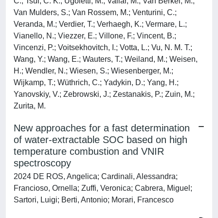
C.; Tsui, C. K.; Ugoletti, M.; Vallar, M.; Van Berkel, M.;
Van Mulders, S.; Van Rossem, M.; Venturini, C.;
Veranda, M.; Verdier, T.; Verhaegh, K.; Vermare, L.;
Vianello, N.; Viezzer, E.; Villone, F.; Vincent, B.;
Vincenzi, P.; Voitsekhovitch, I.; Votta, L.; Vu, N. M. T.;
Wang, Y.; Wang, E.; Wauters, T.; Weiland, M.; Weisen,
H.; Wendler, N.; Wiesen, S.; Wiesenberger, M.;
Wijkamp, T.; Wüthrich, C.; Yadykin, D.; Yang, H.;
Yanovskiy, V.; Zebrowski, J.; Zestanakis, P.; Zuin, M.;
Zurita, M.
New approaches for a fast determination
of water-extractable SOC based on high
temperature combustion and VNIR
spectroscopy
2024 DE ROS, Angelica; Cardinali, Alessandra;
Francioso, Ornella; Zuffi, Veronica; Cabrera, Miguel;
Sartori, Luigi; Berti, Antonio; Morari, Francesco