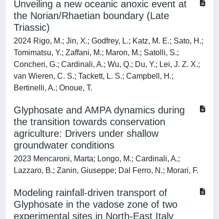
Unveiling a new oceanic anoxic event at
the Norian/Rhaetian boundary (Late
Triassic)
2024 Rigo, M.; Jin, X.; Godfrey, L.; Katz, M. E.; Sato, H.;
Tomimatsu, Y.; Zaffani, M.; Maron, M.; Satolli, S.;
Concheri, G.; Cardinali, A.; Wu, Q.; Du, Y.; Lei, J. Z. X.;
van Wieren, C. S.; Tackett, L. S.; Campbell, H.;
Bertinelli, A.; Onoue, T.
Glyphosate and AMPA dynamics during
the transition towards conservation
agriculture: Drivers under shallow
groundwater conditions
2023 Mencaroni, Marta; Longo, M.; Cardinali, A.;
Lazzaro, B.; Zanin, Giuseppe; Dal Ferro, N.; Morari, F.
Modeling rainfall-driven transport of
Glyphosate in the vadose zone of two
experimental sites in North-East Italy