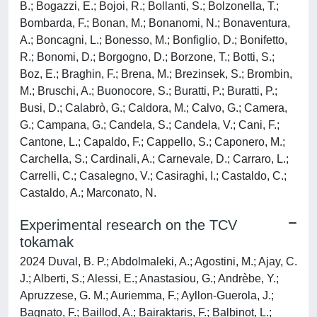
B.; Bogazzi, E.; Bojoi, R.; Bollanti, S.; Bolzonella, T.;
Bombarda, F.; Bonan, M.; Bonanomi, N.; Bonaventura,
A.; Boncagni, L.; Bonesso, M.; Bonfiglio, D.; Bonifetto,
R.; Bonomi, D.; Borgogno, D.; Borzone, T.; Botti, S.;
Boz, E.; Braghin, F.; Brena, M.; Brezinsek, S.; Brombin,
M.; Bruschi, A.; Buonocore, S.; Buratti, P.; Buratti, P.;
Busi, D.; Calabrò, G.; Caldora, M.; Calvo, G.; Camera,
G.; Campana, G.; Candela, S.; Candela, V.; Cani, F.;
Cantone, L.; Capaldo, F.; Cappello, S.; Caponero, M.;
Carchella, S.; Cardinali, A.; Carnevale, D.; Carraro, L.;
Carrelli, C.; Casalegno, V.; Casiraghi, I.; Castaldo, C.;
Castaldo, A.; Marconato, N.
Experimental research on the TCV
tokamak
2024 Duval, B. P.; Abdolmaleki, A.; Agostini, M.; Ajay, C.
J.; Alberti, S.; Alessi, E.; Anastasiou, G.; Andrèbe, Y.;
Apruzzese, G. M.; Auriemma, F.; Ayllon-Guerola, J.;
Bagnato, F.; Baillod, A.; Bairaktaris, F.; Balbinot, L.;