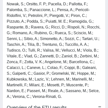
Nowak, S.; Orsitto, F. P.; Pacella, D.; Pallotta, F.;
Palomba, S.; Panaccione, L.; Pensa, A.; Pericoli-
Ridolfini, V.; Petrolini, P.; Piergotti, V.; Piron, C.;
Pizzuto, A.; Podda, S.; Puiatti, M. E.; Ramogida, G.;
Raspante, B.; Ravera, G.; Ricci, D.; Rispoli, N.; Rocchi,
G.; Romano, A.; Rubino, G.; Rueca, S.; Sciscio, M.;
Senni, L.; Sibio, A.; Simonetto, A.; Sozzi, C.; Tartari, U.;
Taschin, A.; Tilia, B.; Trentuno, G.; Tuccillo, A. A.;
Tudisco, O.; Tulli, R.; Valisa, M.; Vellucci, M.; Viola, B.;
Vitale, E.; Vlad, G.; Zannetti, D.; Zaniol, B.; Zerbini, M.;
Zonca, F.; Zotta, V. K.; Angelone, M.; Barcellona, C.;
Calacci, L.; Caneve, L.; Colao, F.; Coppi, B.; Galeani,
S.; Galperti, C.; Gasior, P.; Gromelski, W.; Hoppe, M.;
Kubkowska, M.; Lazic, V.; Lehnen, M.; Marinelli, M.;
Martinelli, F.; Milani, E.; Mosetti, P.; Muscente, P.;
Nardon, E.; Passeri, M.; Reale, A.; Sassano, M.; Selce,
A.; Verona, C.; Verona-Rinati, G.
Overview of the FTU results