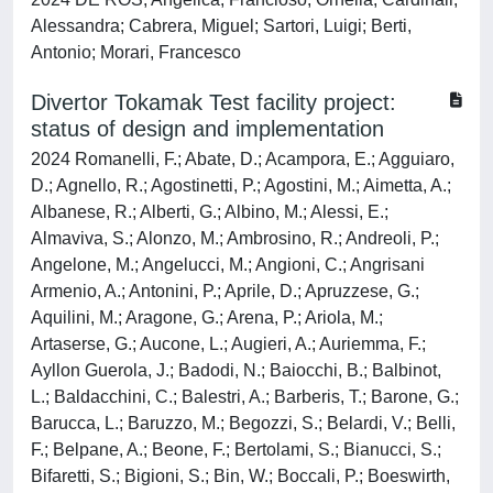
Alessandra; Cabrera, Miguel; Sartori, Luigi; Berti,
Antonio; Morari, Francesco
Divertor Tokamak Test facility project:
status of design and implementation
2024 Romanelli, F.; Abate, D.; Acampora, E.; Agguiaro,
D.; Agnello, R.; Agostinetti, P.; Agostini, M.; Aimetta, A.;
Albanese, R.; Alberti, G.; Albino, M.; Alessi, E.;
Almaviva, S.; Alonzo, M.; Ambrosino, R.; Andreoli, P.;
Angelone, M.; Angelucci, M.; Angioni, C.; Angrisani
Armenio, A.; Antonini, P.; Aprile, D.; Apruzzese, G.;
Aquilini, M.; Aragone, G.; Arena, P.; Ariola, M.;
Artaserse, G.; Aucone, L.; Augieri, A.; Auriemma, F.;
Ayllon Guerola, J.; Badodi, N.; Baiocchi, B.; Balbinot,
L.; Baldacchini, C.; Balestri, A.; Barberis, T.; Barone, G.;
Barucca, L.; Baruzzo, M.; Begozzi, S.; Belardi, V.; Belli,
F.; Belpane, A.; Beone, F.; Bertolami, S.; Bianucci, S.;
Bifaretti, S.; Bigioni, S.; Bin, W.; Boccali, P.; Boeswirth,