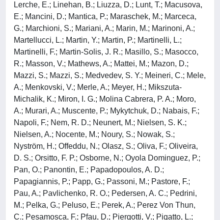
Lerche, E.; Linehan, B.; Liuzza, D.; Lunt, T.; Macusova,
E.; Mancini, D.; Mantica, P.; Maraschek, M.; Marceca,
G.; Marchioni, S.; Mariani, A.; Marin, M.; Marinoni, A.;
Martellucci, L.; Martin, Y.; Martin, P.; Martinelli, L.;
Martinelli, F.; Martin-Solis, J. R.; Masillo, S.; Masocco,
R.; Masson, V.; Mathews, A.; Mattei, M.; Mazon, D.;
Mazzi, S.; Mazzi, S.; Medvedev, S. Y.; Meineri, C.; Mele,
A.; Menkovski, V.; Merle, A.; Meyer, H.; Mikszuta-
Michalik, K.; Miron, I. G.; Molina Cabrera, P. A.; Moro,
A.; Murari, A.; Muscente, P.; Mykytchuk, D.; Nabais, F.;
Napoli, F.; Nem, R. D.; Neunert, M.; Nielsen, S. K.;
Nielsen, A.; Nocente, M.; Noury, S.; Nowak, S.;
Nyström, H.; Offeddu, N.; Olasz, S.; Oliva, F.; Oliveira,
D. S.; Orsitto, F. P.; Osborne, N.; Oyola Dominguez, P.;
Pan, O.; Panontin, E.; Papadopoulos, A. D.;
Papagiannis, P.; Papp, G.; Passoni, M.; Pastore, F.;
Pau, A.; Pavlichenko, R. O.; Pedersen, A. C.; Pedrini,
M.; Pelka, G.; Peluso, E.; Perek, A.; Perez Von Thun,
C.; Pesamosca, F.; Pfau, D.; Piergotti, V.; Pigatto, L.;