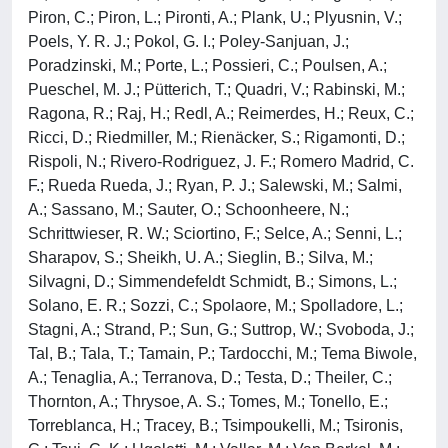
Piron, C.; Piron, L.; Pironti, A.; Plank, U.; Plyusnin, V.;
Poels, Y. R. J.; Pokol, G. I.; Poley-Sanjuan, J.;
Poradzinski, M.; Porte, L.; Possieri, C.; Poulsen, A.;
Pueschel, M. J.; Pütterich, T.; Quadri, V.; Rabinski, M.;
Ragona, R.; Raj, H.; Redl, A.; Reimerdes, H.; Reux, C.;
Ricci, D.; Riedmiller, M.; Rienäcker, S.; Rigamonti, D.;
Rispoli, N.; Rivero-Rodriguez, J. F.; Romero Madrid, C.
F.; Rueda Rueda, J.; Ryan, P. J.; Salewski, M.; Salmi,
A.; Sassano, M.; Sauter, O.; Schoonheere, N.;
Schrittwieser, R. W.; Sciortino, F.; Selce, A.; Senni, L.;
Sharapov, S.; Sheikh, U. A.; Sieglin, B.; Silva, M.;
Silvagni, D.; Simmendefeldt Schmidt, B.; Simons, L.;
Solano, E. R.; Sozzi, C.; Spolaore, M.; Spolladore, L.;
Stagni, A.; Strand, P.; Sun, G.; Suttrop, W.; Svoboda, J.;
Tal, B.; Tala, T.; Tamain, P.; Tardocchi, M.; Tema Biwole,
A.; Tenaglia, A.; Terranova, D.; Testa, D.; Theiler, C.;
Thornton, A.; Thrysoe, A. S.; Tomes, M.; Tonello, E.;
Torreblanca, H.; Tracey, B.; Tsimpoukelli, M.; Tsironis,