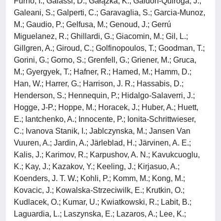
Furno, I.; Galassi, D.; Gałązka, K.; Galdon-Quiroga, J.;
Galeani, S.; Galperti, C.; Garavaglia, S.; Garcia-Munoz,
M.; Gaudio, P.; Gelfusa, M.; Genoud, J.; Gerrú
Miguelanez, R.; Ghillardi, G.; Giacomin, M.; Gil, L.;
Gillgren, A.; Giroud, C.; Golfinopoulos, T.; Goodman, T.;
Gorini, G.; Gorno, S.; Grenfell, G.; Griener, M.; Gruca,
M.; Gyergyek, T.; Hafner, R.; Hamed, M.; Hamm, D.;
Han, W.; Harrer, G.; Harrison, J. R.; Hassabis, D.;
Henderson, S.; Hennequin, P.; Hidalgo-Salaverri, J.;
Hogge, J-P.; Hoppe, M.; Horacek, J.; Huber, A.; Huett,
E.; Iantchenko, A.; Innocente, P.; Ionita-Schrittwieser,
C.; Ivanova Stanik, I.; Jablczynska, M.; Jansen Van
Vuuren, A.; Jardin, A.; Järleblad, H.; Järvinen, A. E.;
Kalis, J.; Karimov, R.; Karpushov, A. N.; Kavukcuoglu,
K.; Kay, J.; Kazakov, Y.; Keeling, J.; Kirjasuo, A.;
Koenders, J. T. W.; Kohli, P.; Komm, M.; Kong, M.;
Kovacic, J.; Kowalska-Strzeciwilk, E.; Krutkin, O.;
Kudlacek, O.; Kumar, U.; Kwiatkowski, R.; Labit, B.;
Laguardia, L.; Laszynska, E.; Lazaros, A.; Lee, K.;