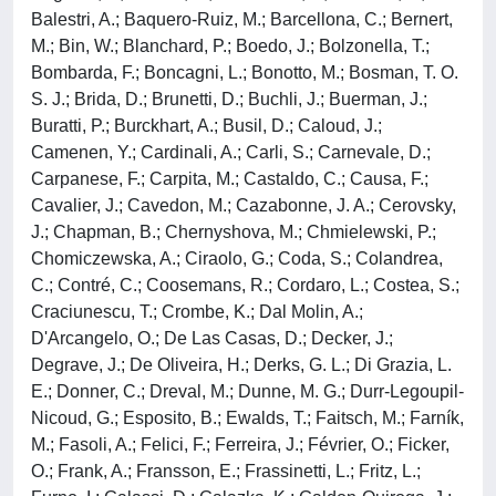
Balestri, A.; Baquero-Ruiz, M.; Barcellona, C.; Bernert,
M.; Bin, W.; Blanchard, P.; Boedo, J.; Bolzonella, T.;
Bombarda, F.; Boncagni, L.; Bonotto, M.; Bosman, T. O.
S. J.; Brida, D.; Brunetti, D.; Buchli, J.; Buerman, J.;
Buratti, P.; Burckhart, A.; Busil, D.; Caloud, J.;
Camenen, Y.; Cardinali, A.; Carli, S.; Carnevale, D.;
Carpanese, F.; Carpita, M.; Castaldo, C.; Causa, F.;
Cavalier, J.; Cavedon, M.; Cazabonne, J. A.; Cerovsky,
J.; Chapman, B.; Chernyshova, M.; Chmielewski, P.;
Chomiczewska, A.; Ciraolo, G.; Coda, S.; Colandrea,
C.; Contré, C.; Coosemans, R.; Cordaro, L.; Costea, S.;
Craciunescu, T.; Crombe, K.; Dal Molin, A.;
D'Arcangelo, O.; De Las Casas, D.; Decker, J.;
Degrave, J.; De Oliveira, H.; Derks, G. L.; Di Grazia, L.
E.; Donner, C.; Dreval, M.; Dunne, M. G.; Durr-Legoupil-
Nicoud, G.; Esposito, B.; Ewalds, T.; Faitsch, M.; Farník,
M.; Fasoli, A.; Felici, F.; Ferreira, J.; Février, O.; Ficker,
O.; Frank, A.; Fransson, E.; Frassinetti, L.; Fritz, L.;