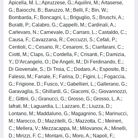
Apicella, M. L.; Apruzzese, G.; Aquilini, M.; Artaserse,
G.; Baiocchi, B.; Baruzzo, M.; Belli, F.; Bin, W.;
Bombarda, F.; Boncagni, L.; Briguglio, S.; Bruschi, A.;
Buratti, P.; Calabro, G.; Cappelli, M.; Cardinali, A.;
Carlevaro, N.; Carnevale, D.; Carraro, L.; Castaldo, C.;
Causa, F.; Cavazzana, R.; Ceccuzzi, S.; Cefali, P.;
Centioli, C.; Cesario, R.; Cesaroni, S.; Cianfarani, C.;
Ciotti, M.; Claps, G.; Cordella, F.; Crisanti, F.; Damizia,
Y.; D'Arcangelo, O.; De Angeli, M.; Di Ferdinando, E.;
Di Giovenale, S.; Di Troia, C.; Dodaro, A.; Esposito, B.;
Falessi, M.; Fanale, F.; Farina, D.; Figini, L.; Fogaccia,
G.; Frigione, D.; Fusco, V.; Gabellieri, L.; Gallerano, G.;
Garavaglia, S.; Ghillardi, G.; Giacomi, G.; Giovannozzi,
E.; Gittini, G.; Granucci, G.; Grosso, G.; Grosso, L. A.;
Iafrati, M.; Laguardia, L.; Lazzaro, E.; Liuzza, D.;
Lontano, M.; Maddaluno, G.; Magagnino, S.; Marinucci,
M.; Marocco, D.; Mazzitelli, G.; Mazzotta, C.; Meineri,
C.; Mellera, V.; Mezzacappa, M.; Milovanov, A.; Minelli,
D.; Mirizzi, F. C.; Montani, G.; Moro, A.; Napoli, F.;