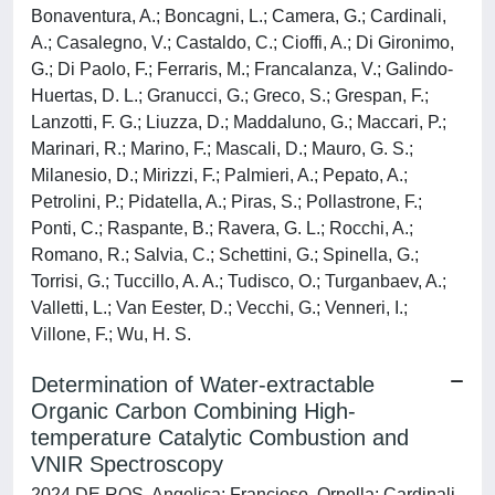
Bonaventura, A.; Boncagni, L.; Camera, G.; Cardinali,
A.; Casalegno, V.; Castaldo, C.; Cioffi, A.; Di Gironimo,
G.; Di Paolo, F.; Ferraris, M.; Francalanza, V.; Galindo-
Huertas, D. L.; Granucci, G.; Greco, S.; Grespan, F.;
Lanzotti, F. G.; Liuzza, D.; Maddaluno, G.; Maccari, P.;
Marinari, R.; Marino, F.; Mascali, D.; Mauro, G. S.;
Milanesio, D.; Mirizzi, F.; Palmieri, A.; Pepato, A.;
Petrolini, P.; Pidatella, A.; Piras, S.; Pollastrone, F.;
Ponti, C.; Raspante, B.; Ravera, G. L.; Rocchi, A.;
Romano, R.; Salvia, C.; Schettini, G.; Spinella, G.;
Torrisi, G.; Tuccillo, A. A.; Tudisco, O.; Turganbaev, A.;
Valletti, L.; Van Eester, D.; Vecchi, G.; Venneri, I.;
Villone, F.; Wu, H. S.
Determination of Water-extractable
Organic Carbon Combining High-
temperature Catalytic Combustion and
VNIR Spectroscopy
2024 DE ROS, Angelica; Francioso, Ornella; Cardinali,