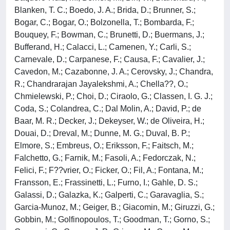
Blanken, T. C.; Boedo, J. A.; Brida, D.; Brunner, S.;
Bogar, C.; Bogar, O.; Bolzonella, T.; Bombarda, F.;
Bouquey, F.; Bowman, C.; Brunetti, D.; Buermans, J.;
Bufferand, H.; Calacci, L.; Camenen, Y.; Carli, S.;
Carnevale, D.; Carpanese, F.; Causa, F.; Cavalier, J.;
Cavedon, M.; Cazabonne, J. A.; Cerovsky, J.; Chandra,
R.; Chandrarajan Jayalekshmi, A.; Chella??, O.;
Chmielewski, P.; Choi, D.; Ciraolo, G.; Classen, I. G. J.;
Coda, S.; Colandrea, C.; Dal Molin, A.; David, P.; de
Baar, M. R.; Decker, J.; Dekeyser, W.; de Oliveira, H.;
Douai, D.; Dreval, M.; Dunne, M. G.; Duval, B. P.;
Elmore, S.; Embreus, O.; Eriksson, F.; Faitsch, M.;
Falchetto, G.; Farnik, M.; Fasoli, A.; Fedorczak, N.;
Felici, F.; F??vrier, O.; Ficker, O.; Fil, A.; Fontana, M.;
Fransson, E.; Frassinetti, L.; Furno, I.; Gahle, D. S.;
Galassi, D.; Galazka, K.; Galperti, C.; Garavaglia, S.;
Garcia-Munoz, M.; Geiger, B.; Giacomin, M.; Giruzzi, G.;
Gobbin, M.; Golfinopoulos, T.; Goodman, T.; Gorno, S.;