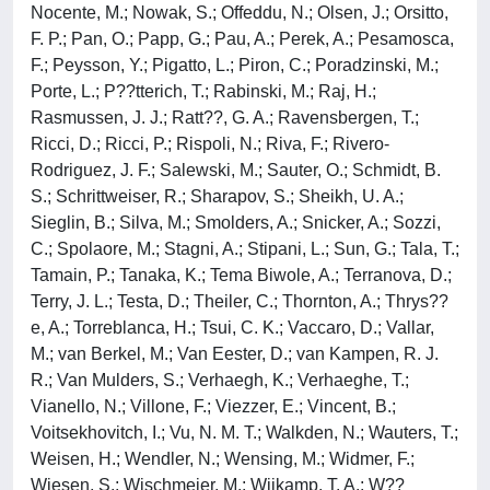
Nocente, M.; Nowak, S.; Offeddu, N.; Olsen, J.; Orsitto,
F. P.; Pan, O.; Papp, G.; Pau, A.; Perek, A.; Pesamosca,
F.; Peysson, Y.; Pigatto, L.; Piron, C.; Poradzinski, M.;
Porte, L.; P??tterich, T.; Rabinski, M.; Raj, H.;
Rasmussen, J. J.; Ratt??, G. A.; Ravensbergen, T.;
Ricci, D.; Ricci, P.; Rispoli, N.; Riva, F.; Rivero-
Rodriguez, J. F.; Salewski, M.; Sauter, O.; Schmidt, B.
S.; Schrittweiser, R.; Sharapov, S.; Sheikh, U. A.;
Sieglin, B.; Silva, M.; Smolders, A.; Snicker, A.; Sozzi,
C.; Spolaore, M.; Stagni, A.; Stipani, L.; Sun, G.; Tala, T.;
Tamain, P.; Tanaka, K.; Tema Biwole, A.; Terranova, D.;
Terry, J. L.; Testa, D.; Theiler, C.; Thornton, A.; Thrys??
e, A.; Torreblanca, H.; Tsui, C. K.; Vaccaro, D.; Vallar,
M.; van Berkel, M.; Van Eester, D.; van Kampen, R. J.
R.; Van Mulders, S.; Verhaegh, K.; Verhaeghe, T.;
Vianello, N.; Villone, F.; Viezzer, E.; Vincent, B.;
Voitsekhovitch, I.; Vu, N. M. T.; Walkden, N.; Wauters, T.;
Weisen, H.; Wendler, N.; Wensing, M.; Widmer, F.;
Wiesen, S.; Wischmeier, M.; Wijkamp, T. A.; W??