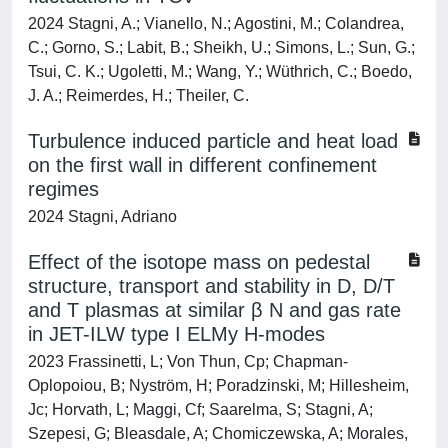
2024 Stagni, A.; Vianello, N.; Agostini, M.; Colandrea,
C.; Gorno, S.; Labit, B.; Sheikh, U.; Simons, L.; Sun, G.;
Tsui, C. K.; Ugoletti, M.; Wang, Y.; Wüthrich, C.; Boedo,
J. A.; Reimerdes, H.; Theiler, C.
Turbulence induced particle and heat load
on the first wall in different confinement
regimes
2024 Stagni, Adriano
Effect of the isotope mass on pedestal
structure, transport and stability in D, D/T
and T plasmas at similar β N and gas rate
in JET-ILW type I ELMy H-modes
2023 Frassinetti, L; Von Thun, Cp; Chapman-
Oplopoiou, B; Nyström, H; Poradzinski, M; Hillesheim,
Jc; Horvath, L; Maggi, Cf; Saarelma, S; Stagni, A;
Szepesi, G; Bleasdale, A; Chomiczewska, A; Morales,