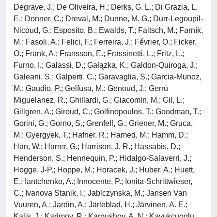
Degrave, J.; De Oliveira, H.; Derks, G. L.; Di Grazia, L.
E.; Donner, C.; Dreval, M.; Dunne, M. G.; Durr-Legoupil-
Nicoud, G.; Esposito, B.; Ewalds, T.; Faitsch, M.; Farník,
M.; Fasoli, A.; Felici, F.; Ferreira, J.; Février, O.; Ficker,
O.; Frank, A.; Fransson, E.; Frassinetti, L.; Fritz, L.;
Furno, I.; Galassi, D.; Gałązka, K.; Galdon-Quiroga, J.;
Galeani, S.; Galperti, C.; Garavaglia, S.; Garcia-Munoz,
M.; Gaudio, P.; Gelfusa, M.; Genoud, J.; Gerrú
Miguelanez, R.; Ghillardi, G.; Giacomin, M.; Gil, L.;
Gillgren, A.; Giroud, C.; Golfinopoulos, T.; Goodman, T.;
Gorini, G.; Gorno, S.; Grenfell, G.; Griener, M.; Gruca,
M.; Gyergyek, T.; Hafner, R.; Hamed, M.; Hamm, D.;
Han, W.; Harrer, G.; Harrison, J. R.; Hassabis, D.;
Henderson, S.; Hennequin, P.; Hidalgo-Salaverri, J.;
Hogge, J-P.; Hoppe, M.; Horacek, J.; Huber, A.; Huett,
E.; Iantchenko, A.; Innocente, P.; Ionita-Schrittwieser,
C.; Ivanova Stanik, I.; Jablczynska, M.; Jansen Van
Vuuren, A.; Jardin, A.; Järleblad, H.; Järvinen, A. E.;
Kalis, J.; Karimov, R.; Karpushov, A. N.; Kavukcuoglu,