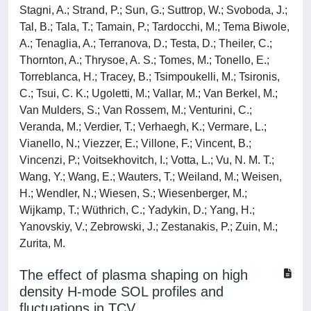
Stagni, A.; Strand, P.; Sun, G.; Suttrop, W.; Svoboda, J.;
Tal, B.; Tala, T.; Tamain, P.; Tardocchi, M.; Tema Biwole,
A.; Tenaglia, A.; Terranova, D.; Testa, D.; Theiler, C.;
Thornton, A.; Thrysoe, A. S.; Tomes, M.; Tonello, E.;
Torreblanca, H.; Tracey, B.; Tsimpoukelli, M.; Tsironis,
C.; Tsui, C. K.; Ugoletti, M.; Vallar, M.; Van Berkel, M.;
Van Mulders, S.; Van Rossem, M.; Venturini, C.;
Veranda, M.; Verdier, T.; Verhaegh, K.; Vermare, L.;
Vianello, N.; Viezzer, E.; Villone, F.; Vincent, B.;
Vincenzi, P.; Voitsekhovitch, I.; Votta, L.; Vu, N. M. T.;
Wang, Y.; Wang, E.; Wauters, T.; Weiland, M.; Weisen,
H.; Wendler, N.; Wiesen, S.; Wiesenberger, M.;
Wijkamp, T.; Wüthrich, C.; Yadykin, D.; Yang, H.;
Yanovskiy, V.; Zebrowski, J.; Zestanakis, P.; Zuin, M.;
Zurita, M.
The effect of plasma shaping on high
density H-mode SOL profiles and
fluctuations in TCV