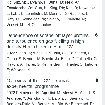
Rb; Brix, M; Carvalho, P; Dunai, D; Field, Ar;
Fontdecaba, Jm; Sun, Hj; King, Db; Kos, D; Kowalska,
E; Labit, B; Lennholm, M; Menmuir, S; Rachlew, E;
Refy, Di; Schneider, Pa; Solano, Er; Vianello, N;
Vécsei, M; Jet, Contributors
Dependence of scrape-off layer profiles
and turbulence on gas fuelling in high
density H-mode regimes in TCV
2022 Stagni, A; Vianello, N; Tsui, Ck; Colandrea, C;
Gorno, S; Bernert, M; Boedo, Ja; Brida, D; Falchetto, G;
Hakola, A; Harrer, G; Reimerdes, H; Theiler, C; Tsitrone,
E; Walkden, N
Overview of the TCV tokamak
experimental programme
2022 Reimerdes, H.; Agostini, M.; Alessi, E.; Alberti, S.;
Andrebe, Y.; Arnichand, H.; Balbin, J.; Bagnato, F.;
Baquero-Ruiz, M.; Bernert, M.; Bin, W.; Blanchard, P.;