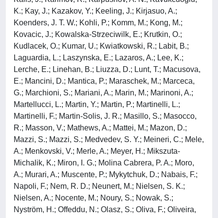
K.; Kay, J.; Kazakov, Y.; Keeling, J.; Kirjasuo, A.;
Koenders, J. T. W.; Kohli, P.; Komm, M.; Kong, M.;
Kovacic, J.; Kowalska-Strzeciwilk, E.; Krutkin, O.;
Kudlacek, O.; Kumar, U.; Kwiatkowski, R.; Labit, B.;
Laguardia, L.; Laszynska, E.; Lazaros, A.; Lee, K.;
Lerche, E.; Linehan, B.; Liuzza, D.; Lunt, T.; Macusova,
E.; Mancini, D.; Mantica, P.; Maraschek, M.; Marceca,
G.; Marchioni, S.; Mariani, A.; Marin, M.; Marinoni, A.;
Martellucci, L.; Martin, Y.; Martin, P.; Martinelli, L.;
Martinelli, F.; Martin-Solis, J. R.; Masillo, S.; Masocco,
R.; Masson, V.; Mathews, A.; Mattei, M.; Mazon, D.;
Mazzi, S.; Mazzi, S.; Medvedev, S. Y.; Meineri, C.; Mele,
A.; Menkovski, V.; Merle, A.; Meyer, H.; Mikszuta-
Michalik, K.; Miron, I. G.; Molina Cabrera, P. A.; Moro,
A.; Murari, A.; Muscente, P.; Mykytchuk, D.; Nabais, F.;
Napoli, F.; Nem, R. D.; Neunert, M.; Nielsen, S. K.;
Nielsen, A.; Nocente, M.; Noury, S.; Nowak, S.;
Nyström, H.; Offeddu, N.; Olasz, S.; Oliva, F.; Oliveira,