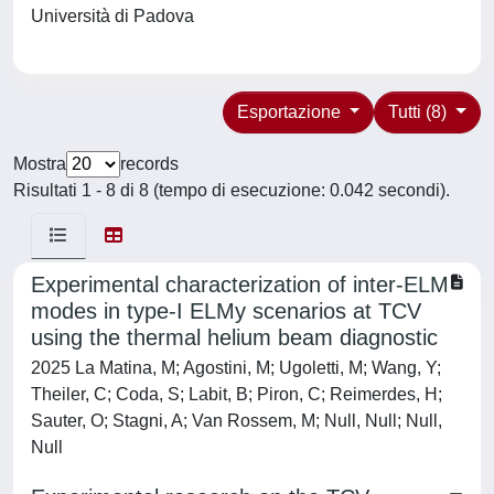
Università di Padova
Esportazione
Tutti (8)
Mostra
records
Risultati 1 - 8 di 8 (tempo di esecuzione: 0.042 secondi).
Experimental characterization of inter-ELM
modes in type-I ELMy scenarios at TCV
using the thermal helium beam diagnostic
2025 La Matina, M; Agostini, M; Ugoletti, M; Wang, Y;
Theiler, C; Coda, S; Labit, B; Piron, C; Reimerdes, H;
Sauter, O; Stagni, A; Van Rossem, M; Null, Null; Null,
Null