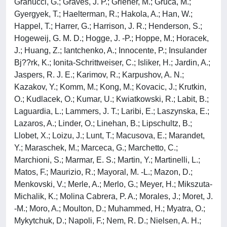
Granucci, G.; Graves, J. P.; Griener, M.; Gruca, M.;
Gyergyek, T.; Haelterman, R.; Hakola, A.; Han, W.;
Happel, T.; Harrer, G.; Harrison, J. R.; Henderson, S.;
Hogeweij, G. M. D.; Hogge, J. -P.; Hoppe, M.; Horacek,
J.; Huang, Z.; Iantchenko, A.; Innocente, P.; Insulander
Bj??rk, K.; Ionita-Schrittweiser, C.; Isliker, H.; Jardin, A.;
Jaspers, R. J. E.; Karimov, R.; Karpushov, A. N.;
Kazakov, Y.; Komm, M.; Kong, M.; Kovacic, J.; Krutkin,
O.; Kudlacek, O.; Kumar, U.; Kwiatkowski, R.; Labit, B.;
Laguardia, L.; Lammers, J. T.; Laribi, E.; Laszynska, E.;
Lazaros, A.; Linder, O.; Linehan, B.; Lipschultz, B.;
Llobet, X.; Loizu, J.; Lunt, T.; Macusova, E.; Marandet,
Y.; Maraschek, M.; Marceca, G.; Marchetto, C.;
Marchioni, S.; Marmar, E. S.; Martin, Y.; Martinelli, L.;
Matos, F.; Maurizio, R.; Mayoral, M. -L.; Mazon, D.;
Menkovski, V.; Merle, A.; Merlo, G.; Meyer, H.; Mikszuta-
Michalik, K.; Molina Cabrera, P. A.; Morales, J.; Moret, J.
-M.; Moro, A.; Moulton, D.; Muhammed, H.; Myatra, O.;
Mykytchuk, D.; Napoli, F.; Nem, R. D.; Nielsen, A. H.;