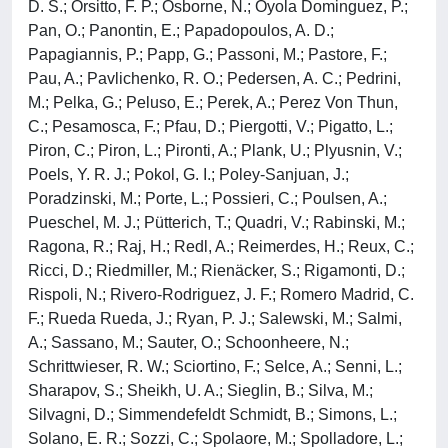
D. S.; Orsitto, F. P.; Osborne, N.; Oyola Dominguez, P.;
Pan, O.; Panontin, E.; Papadopoulos, A. D.;
Papagiannis, P.; Papp, G.; Passoni, M.; Pastore, F.;
Pau, A.; Pavlichenko, R. O.; Pedersen, A. C.; Pedrini,
M.; Pelka, G.; Peluso, E.; Perek, A.; Perez Von Thun,
C.; Pesamosca, F.; Pfau, D.; Piergotti, V.; Pigatto, L.;
Piron, C.; Piron, L.; Pironti, A.; Plank, U.; Plyusnin, V.;
Poels, Y. R. J.; Pokol, G. I.; Poley-Sanjuan, J.;
Poradzinski, M.; Porte, L.; Possieri, C.; Poulsen, A.;
Pueschel, M. J.; Pütterich, T.; Quadri, V.; Rabinski, M.;
Ragona, R.; Raj, H.; Redl, A.; Reimerdes, H.; Reux, C.;
Ricci, D.; Riedmiller, M.; Rienäcker, S.; Rigamonti, D.;
Rispoli, N.; Rivero-Rodriguez, J. F.; Romero Madrid, C.
F.; Rueda Rueda, J.; Ryan, P. J.; Salewski, M.; Salmi,
A.; Sassano, M.; Sauter, O.; Schoonheere, N.;
Schrittwieser, R. W.; Sciortino, F.; Selce, A.; Senni, L.;
Sharapov, S.; Sheikh, U. A.; Sieglin, B.; Silva, M.;
Silvagni, D.; Simmendefeldt Schmidt, B.; Simons, L.;
Solano, E. R.; Sozzi, C.; Spolaore, M.; Spolladore, L.;