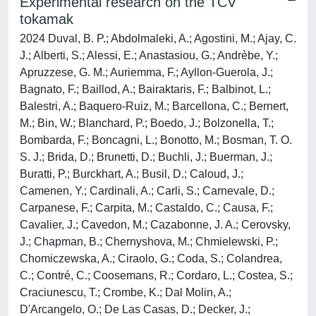
Experimental research on the TCV
tokamak
2024 Duval, B. P.; Abdolmaleki, A.; Agostini, M.; Ajay, C.
J.; Alberti, S.; Alessi, E.; Anastasiou, G.; Andrèbe, Y.;
Apruzzese, G. M.; Auriemma, F.; Ayllon-Guerola, J.;
Bagnato, F.; Baillod, A.; Bairaktaris, F.; Balbinot, L.;
Balestri, A.; Baquero-Ruiz, M.; Barcellona, C.; Bernert,
M.; Bin, W.; Blanchard, P.; Boedo, J.; Bolzonella, T.;
Bombarda, F.; Boncagni, L.; Bonotto, M.; Bosman, T. O.
S. J.; Brida, D.; Brunetti, D.; Buchli, J.; Buerman, J.;
Buratti, P.; Burckhart, A.; Busil, D.; Caloud, J.;
Camenen, Y.; Cardinali, A.; Carli, S.; Carnevale, D.;
Carpanese, F.; Carpita, M.; Castaldo, C.; Causa, F.;
Cavalier, J.; Cavedon, M.; Cazabonne, J. A.; Cerovsky,
J.; Chapman, B.; Chernyshova, M.; Chmielewski, P.;
Chomiczewska, A.; Ciraolo, G.; Coda, S.; Colandrea,
C.; Contré, C.; Coosemans, R.; Cordaro, L.; Costea, S.;
Craciunescu, T.; Crombe, K.; Dal Molin, A.;
D'Arcangelo, O.; De Las Casas, D.; Decker, J.;