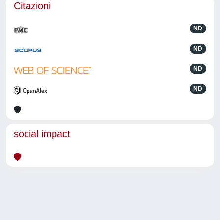
Citazioni
ND
ND
ND
ND
social impact