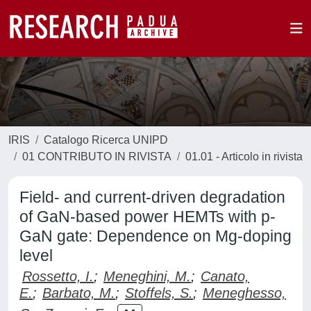
IRIS
Catalogo Ricerca UNIPD
01 CONTRIBUTO IN RIVISTA
01.01 - Articolo in rivista
Field- and current-driven degradation
of GaN-based power HEMTs with p-
GaN gate: Dependence on Mg-doping
level
Rossetto, I.
;
Meneghini, M.
;
Canato,
E.
;
Barbato, M.
;
Stoffels, S.
;
Meneghesso,