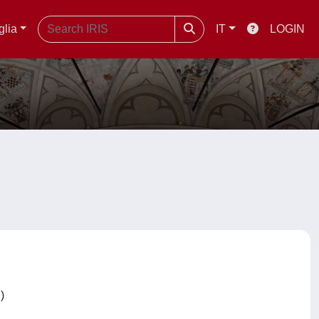
glia
IT
LOGIN
C)