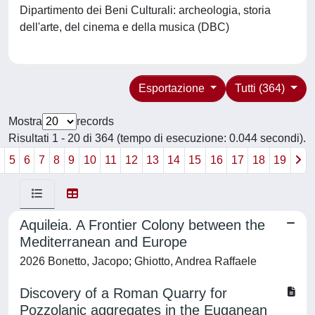
Dipartimento dei Beni Culturali: archeologia, storia
dell'arte, del cinema e della musica (DBC)
Esportazione
Tutti (364)
Mostra
records
Risultati 1 - 20 di 364 (tempo di esecuzione: 0.044 secondi).
4
5
6
7
8
9
10
11
12
13
14
15
16
17
18
19
Aquileia. A Frontier Colony between the
Mediterranean and Europe
2026 Bonetto, Jacopo; Ghiotto, Andrea Raffaele
Discovery of a Roman Quarry for
Pozzolanic aggregates in the Euganean