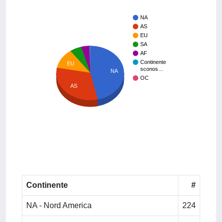
NA
AS
EU
SA
AF
Continente
EU
sconos…
NA
OC
AS
Continente
#
NA - Nord America
224