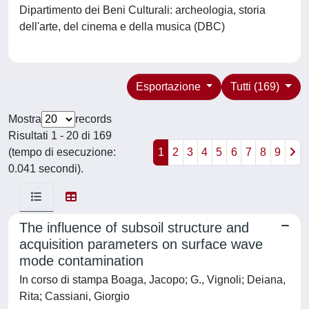
Dipartimento dei Beni Culturali: archeologia, storia
dell'arte, del cinema e della musica (DBC)
Esportazione
Tutti (169)
Mostra
records
Risultati 1 - 20 di 169
(tempo di esecuzione:
1
2
3
4
5
6
7
8
9
0.041 secondi).
The influence of subsoil structure and
acquisition parameters on surface wave
mode contamination
In corso di stampa Boaga, Jacopo; G., Vignoli; Deiana,
Rita; Cassiani, Giorgio