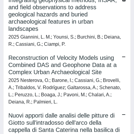
Integrating geophysical methods, InSAR,
and field observations to address
geological hazards and buried
archaeological features in urban
landscapes
2025 Giannini, L. M.; Younsi, S.; Burchini, B.; Deiana,
R.; Cassiani, G.; Ciampi, P.
Reconstruction of Velocity Models using
Combined DAS and Geophone Data at a
Complex Urban Archaeological Site
2025 Nesterova, O.; Barone, I.; Cassiani, G.; Brovelli,
A.; Tribaldos, V. Rodríguez; Galtarossa, A.; Schenato,
L.; Peruzzo, L.; Boaga, J.; Pavoni, M.; Chalari, A.;
Deiana, R.; Palmieri, L.
Nuovi apporti dalle analisi delle pitture di
Giotto sull’intradosso dell’arco della
cappella di Santa Caterina nella basilica di