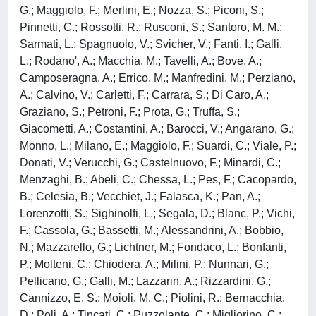
G.; Maggiolo, F.; Merlini, E.; Nozza, S.; Piconi, S.;
Pinnetti, C.; Rossotti, R.; Rusconi, S.; Santoro, M. M.;
Sarmati, L.; Spagnuolo, V.; Svicher, V.; Fanti, I.; Galli,
L.; Rodano', A.; Macchia, M.; Tavelli, A.; Bove, A.;
Camposeragna, A.; Errico, M.; Manfredini, M.; Perziano,
A.; Calvino, V.; Carletti, F.; Carrara, S.; Di Caro, A.;
Graziano, S.; Petroni, F.; Prota, G.; Truffa, S.;
Giacometti, A.; Costantini, A.; Barocci, V.; Angarano, G.;
Monno, L.; Milano, E.; Maggiolo, F.; Suardi, C.; Viale, P.;
Donati, V.; Verucchi, G.; Castelnuovo, F.; Minardi, C.;
Menzaghi, B.; Abeli, C.; Chessa, L.; Pes, F.; Cacopardo,
B.; Celesia, B.; Vecchiet, J.; Falasca, K.; Pan, A.;
Lorenzotti, S.; Sighinolfi, L.; Segala, D.; Blanc, P.; Vichi,
F.; Cassola, G.; Bassetti, M.; Alessandrini, A.; Bobbio,
N.; Mazzarello, G.; Lichtner, M.; Fondaco, L.; Bonfanti,
P.; Molteni, C.; Chiodera, A.; Milini, P.; Nunnari, G.;
Pellicano, G.; Galli, M.; Lazzarin, A.; Rizzardini, G.;
Cannizzo, E. S.; Moioli, M. C.; Piolini, R.; Bernacchia,
D.; Poli, A.; Tincati, C.; Puzzolante, C.; Migliorino, C.;