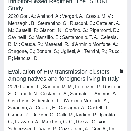
Inhibitor-Based Regimen: The "STORE"
Study
2020 Gori, A.; Antinori, A.; Vergori, A.; Cossu, M. V.;
Menzaghi, B.; Sterrantino, G.; Rusconi, S.; Cattelan, A.
M.; Castelli, F.; Gianotti, N.; Orofino, G.; Ripamonti, D.;
Savinelli, S.; Manzillo, E.; Santantonio, T. A.; Celesia,
B. M.; Cauda, R.; Maserati, R.; d'Arminio Monforte, A.;
Stingone, C.; Bonora, S.; Uglietti, A.; Termini, R.; Rucci,
F.; Mancusi, D.
Evaluation of HIV transmission clusters
among natives and foreigners living in Italy
2020 Fabeni, L.; Santoro, M. M.; Lorenzini, P.; Rusconi,
S.; Gianotti, N.; Costantini, A.; Sarmati, L.; Antinori, A.;
Ceccherini-Silberstein, F.; d'Arminio Monforte, A.;
Saracino, A.; Girardi, E.; Castagna, A.; Castelli, F.;
Cauda, R.; Di Perri, G.; Galli, M.; Iardino, R.; Ippolito,
G.; Lazzarin, A.; Marchetti, G. C.; Rezza, G.; von
Schloesser, F.; Viale, P.; Cozzi-Lepri, A.; Gori, A.; Lo