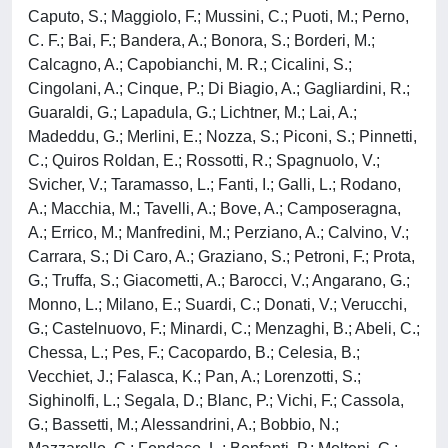
Caputo, S.; Maggiolo, F.; Mussini, C.; Puoti, M.; Perno,
C. F.; Bai, F.; Bandera, A.; Bonora, S.; Borderi, M.;
Calcagno, A.; Capobianchi, M. R.; Cicalini, S.;
Cingolani, A.; Cinque, P.; Di Biagio, A.; Gagliardini, R.;
Guaraldi, G.; Lapadula, G.; Lichtner, M.; Lai, A.;
Madeddu, G.; Merlini, E.; Nozza, S.; Piconi, S.; Pinnetti,
C.; Quiros Roldan, E.; Rossotti, R.; Spagnuolo, V.;
Svicher, V.; Taramasso, L.; Fanti, I.; Galli, L.; Rodano,
A.; Macchia, M.; Tavelli, A.; Bove, A.; Camposeragna,
A.; Errico, M.; Manfredini, M.; Perziano, A.; Calvino, V.;
Carrara, S.; Di Caro, A.; Graziano, S.; Petroni, F.; Prota,
G.; Truffa, S.; Giacometti, A.; Barocci, V.; Angarano, G.;
Monno, L.; Milano, E.; Suardi, C.; Donati, V.; Verucchi,
G.; Castelnuovo, F.; Minardi, C.; Menzaghi, B.; Abeli, C.;
Chessa, L.; Pes, F.; Cacopardo, B.; Celesia, B.;
Vecchiet, J.; Falasca, K.; Pan, A.; Lorenzotti, S.;
Sighinolfi, L.; Segala, D.; Blanc, P.; Vichi, F.; Cassola,
G.; Bassetti, M.; Alessandrini, A.; Bobbio, N.;