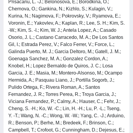
Prisacariu, L. -J.; Belonosova, E.; Borodkina, O.;
Chernova, O.; Gankina, N.; Kizhlo, S.; Kulagin, V.;
Kurina, N.; Nagimova, F.; Pokrovsky, V.; Ryamova, E.;
Voronin, E.; Yakovlev, A.; Kaplan, R.; Lee, S. H.; Kim, S.
-W.; Kim, S. -I.; Kim, W. J.; Antela Lopez, A.; Casado
Osorio, J. L.; Castano Carracedo, M. A.; De Los Santos
Gil, I.; Estrada Perez, V.; Falco Ferrer, V.; Force, L.;
Galinda Puerto, M. J.; Garcia Deltoro, M.; Gatell, J. M.;
Goenaga Sanchez, M. A.; Gonzalez Cordon, A.;
Knobel, H.; Lopez Bernaldo de Quiros, J. C.; Losa
Garcia, J. E.; Masia, M.; Montero-Alsonso, M.; Ocampo
Hermida, A.; Pasquau Liano, J.; Portilla Sogorb, J.;
Pulido Ortega, F.; Rivera Roman, A.; Santos
Fernandez, J. R.; Torres Perea, R.; Troya Garcia, J.;
Viciana Fernandez, P.; Calmy, A.; Hauser, C.; Fehr, J.;
Cheng, S. -H.; Ko, W. -C.; Lin, H. -H.; Lu, P. -L.; Tseng,
Y. -T.; Wang, N. -C.; Wong, W. -W.; Yang, C. -J.; Arduino,
R.; Benson, P.; Berhe, M.; Bredeek, F.; Brinson, C.;
Campbell, T.; Crofoot, G.; Cunningham, D.; Dejesus, E.;