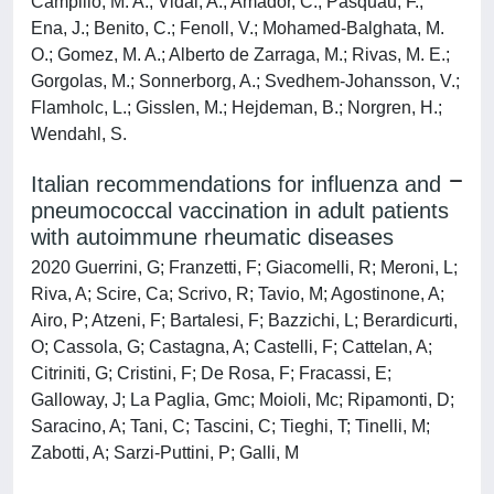
Italian recommendations for influenza and
pneumococcal vaccination in adult patients
with autoimmune rheumatic diseases
2020 Guerrini, G; Franzetti, F; Giacomelli, R; Meroni, L;
Riva, A; Scire, Ca; Scrivo, R; Tavio, M; Agostinone, A;
Airo, P; Atzeni, F; Bartalesi, F; Bazzichi, L; Berardicurti,
O; Cassola, G; Castagna, A; Castelli, F; Cattelan, A;
Citriniti, G; Cristini, F; De Rosa, F; Fracassi, E;
Galloway, J; La Paglia, Gmc; Moioli, Mc; Ripamonti, D;
Saracino, A; Tani, C; Tascini, C; Tieghi, T; Tinelli, M;
Zabotti, A; Sarzi-Puttini, P; Galli, M