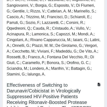
Sangiovanni, V.; Borgia, G.; Esposito, V.; Di Flumeri,
G.; Gentile, I.; Rizzo, V.; Cattelan, A. M.; Marinello, S.;
Cascio, A.; Trizzino, M.; Francisci, D.; Schiaroli, E.;
Parruti, G.; Sozio, F.; Lazzaretti, C.; Corsini, R.;
Qqwdreoni, Q.; Cauda, R.; Cristaudo, A.; Vullo, V.;
Acinapura, R.; Lamonica, S.; Capozzi, M.; Mondi, A.;
Cingolani, A.; Rivano Capparuccia, M.; Iaiani, G.; Latini,
A.; Onnelli, G.; Plazzi, M. M.; De Girolamo, G.; Vergori,
A.; Cecchetto, M.; Viviani, F.; Madeddu, G.; De Vito, A.;
Rossetti, B.; Franco, A.; Fontana Del Vecchio, R.; Di
Giuli, C.; Caramello, P.; Bonora, S.; Orofino, G. C.;
Sciandra, M.; Londero, A.; Manfrin, V.; Battagin, G.;
Starnini, G.; Ialungo, A.
Effectiveness of Switching to
Darunavir/Cobicistat in Virologically
Suppressed HIV-Positive Patients
Receiving Ritonavir-Boosted Protease