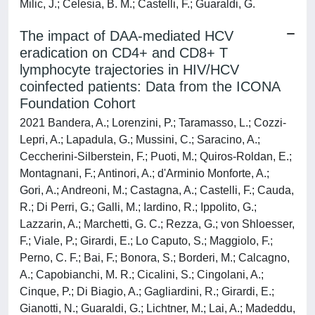
Milic, J.; Celesia, B. M.; Castelli, F.; Guaraldi, G.
The impact of DAA-mediated HCV
eradication on CD4+ and CD8+ T
lymphocyte trajectories in HIV/HCV
coinfected patients: Data from the ICONA
Foundation Cohort
2021 Bandera, A.; Lorenzini, P.; Taramasso, L.; Cozzi-
Lepri, A.; Lapadula, G.; Mussini, C.; Saracino, A.;
Ceccherini-Silberstein, F.; Puoti, M.; Quiros-Roldan, E.;
Montagnani, F.; Antinori, A.; d'Arminio Monforte, A.;
Gori, A.; Andreoni, M.; Castagna, A.; Castelli, F.; Cauda,
R.; Di Perri, G.; Galli, M.; Iardino, R.; Ippolito, G.;
Lazzarin, A.; Marchetti, G. C.; Rezza, G.; von Shloesser,
F.; Viale, P.; Girardi, E.; Lo Caputo, S.; Maggiolo, F.;
Perno, C. F.; Bai, F.; Bonora, S.; Borderi, M.; Calcagno,
A.; Capobianchi, M. R.; Cicalini, S.; Cingolani, A.;
Cinque, P.; Di Biagio, A.; Gagliardini, R.; Girardi, E.;
Gianotti, N.; Guaraldi, G.; Lichtner, M.; Lai, A.; Madeddu,