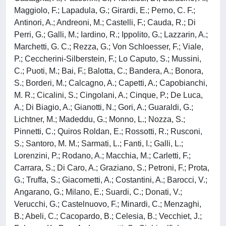
Maggiolo, F.; Lapadula, G.; Girardi, E.; Perno, C. F.;
Antinori, A.; Andreoni, M.; Castelli, F.; Cauda, R.; Di
Perri, G.; Galli, M.; Iardino, R.; Ippolito, G.; Lazzarin, A.;
Marchetti, G. C.; Rezza, G.; Von Schloesser, F.; Viale,
P.; Ceccherini-Silberstein, F.; Lo Caputo, S.; Mussini,
C.; Puoti, M.; Bai, F.; Balotta, C.; Bandera, A.; Bonora,
S.; Borderi, M.; Calcagno, A.; Capetti, A.; Capobianchi,
M. R.; Cicalini, S.; Cingolani, A.; Cinque, P.; De Luca,
A.; Di Biagio, A.; Gianotti, N.; Gori, A.; Guaraldi, G.;
Lichtner, M.; Madeddu, G.; Monno, L.; Nozza, S.;
Pinnetti, C.; Quiros Roldan, E.; Rossotti, R.; Rusconi,
S.; Santoro, M. M.; Sarmati, L.; Fanti, I.; Galli, L.;
Lorenzini, P.; Rodano, A.; Macchia, M.; Carletti, F.;
Carrara, S.; Di Caro, A.; Graziano, S.; Petroni, F.; Prota,
G.; Truffa, S.; Giacometti, A.; Costantini, A.; Barocci, V.;
Angarano, G.; Milano, E.; Suardi, C.; Donati, V.;
Verucchi, G.; Castelnuovo, F.; Minardi, C.; Menzaghi,
B.; Abeli, C.; Cacopardo, B.; Celesia, B.; Vecchiet, J.;