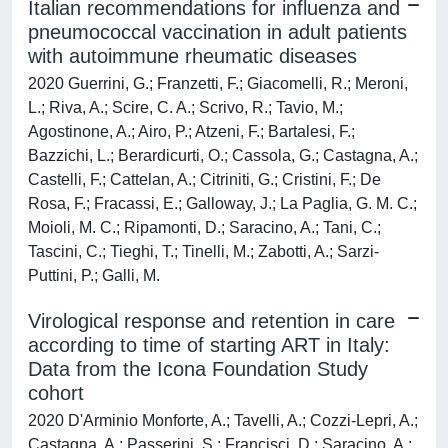
Italian recommendations for influenza and
pneumococcal vaccination in adult patients
with autoimmune rheumatic diseases
2020 Guerrini, G.; Franzetti, F.; Giacomelli, R.; Meroni,
L.; Riva, A.; Scire, C. A.; Scrivo, R.; Tavio, M.;
Agostinone, A.; Airo, P.; Atzeni, F.; Bartalesi, F.;
Bazzichi, L.; Berardicurti, O.; Cassola, G.; Castagna, A.;
Castelli, F.; Cattelan, A.; Citriniti, G.; Cristini, F.; De
Rosa, F.; Fracassi, E.; Galloway, J.; La Paglia, G. M. C.;
Moioli, M. C.; Ripamonti, D.; Saracino, A.; Tani, C.;
Tascini, C.; Tieghi, T.; Tinelli, M.; Zabotti, A.; Sarzi-
Puttini, P.; Galli, M.
Virological response and retention in care
according to time of starting ART in Italy:
Data from the Icona Foundation Study
cohort
2020 D'Arminio Monforte, A.; Tavelli, A.; Cozzi-Lepri, A.;
Castagna, A.; Passerini, S.; Francisci, D.; Saracino, A.;