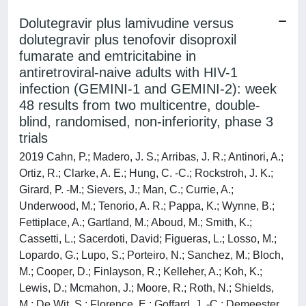
Dolutegravir plus lamivudine versus
dolutegravir plus tenofovir disoproxil
fumarate and emtricitabine in
antiretroviral-naive adults with HIV-1
infection (GEMINI-1 and GEMINI-2): week
48 results from two multicentre, double-
blind, randomised, non-inferiority, phase 3
trials
2019 Cahn, P.; Madero, J. S.; Arribas, J. R.; Antinori, A.;
Ortiz, R.; Clarke, A. E.; Hung, C. -C.; Rockstroh, J. K.;
Girard, P. -M.; Sievers, J.; Man, C.; Currie, A.;
Underwood, M.; Tenorio, A. R.; Pappa, K.; Wynne, B.;
Fettiplace, A.; Gartland, M.; Aboud, M.; Smith, K.;
Cassetti, L.; Sacerdoti, David; Figueras, L.; Losso, M.;
Lopardo, G.; Lupo, S.; Porteiro, N.; Sanchez, M.; Bloch,
M.; Cooper, D.; Finlayson, R.; Kelleher, A.; Koh, K.;
Lewis, D.; Mcmahon, J.; Moore, R.; Roth, N.; Shields,
M.; De Wit, S.; Florence, E.; Goffard, J. -C.; Demeester,