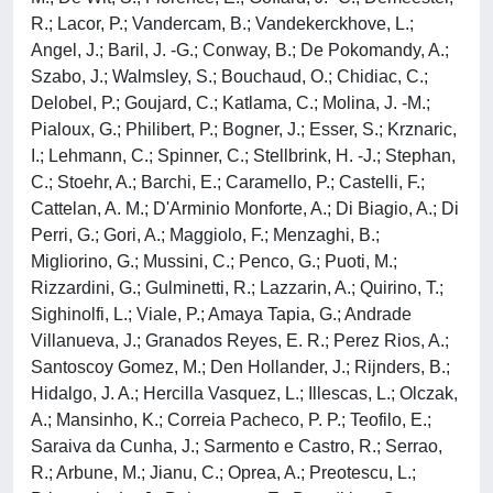
R.; Lacor, P.; Vandercam, B.; Vandekerckhove, L.;
Angel, J.; Baril, J. -G.; Conway, B.; De Pokomandy, A.;
Szabo, J.; Walmsley, S.; Bouchaud, O.; Chidiac, C.;
Delobel, P.; Goujard, C.; Katlama, C.; Molina, J. -M.;
Pialoux, G.; Philibert, P.; Bogner, J.; Esser, S.; Krznaric,
I.; Lehmann, C.; Spinner, C.; Stellbrink, H. -J.; Stephan,
C.; Stoehr, A.; Barchi, E.; Caramello, P.; Castelli, F.;
Cattelan, A. M.; D'Arminio Monforte, A.; Di Biagio, A.; Di
Perri, G.; Gori, A.; Maggiolo, F.; Menzaghi, B.;
Migliorino, G.; Mussini, C.; Penco, G.; Puoti, M.;
Rizzardini, G.; Gulminetti, R.; Lazzarin, A.; Quirino, T.;
Sighinolfi, L.; Viale, P.; Amaya Tapia, G.; Andrade
Villanueva, J.; Granados Reyes, E. R.; Perez Rios, A.;
Santoscoy Gomez, M.; Den Hollander, J.; Rijnders, B.;
Hidalgo, J. A.; Hercilla Vasquez, L.; Illescas, L.; Olczak,
A.; Mansinho, K.; Correia Pacheco, P. P.; Teofilo, E.;
Saraiva da Cunha, J.; Sarmento e Castro, R.; Serrao,
R.; Arbune, M.; Jianu, C.; Oprea, A.; Preotescu, L.;