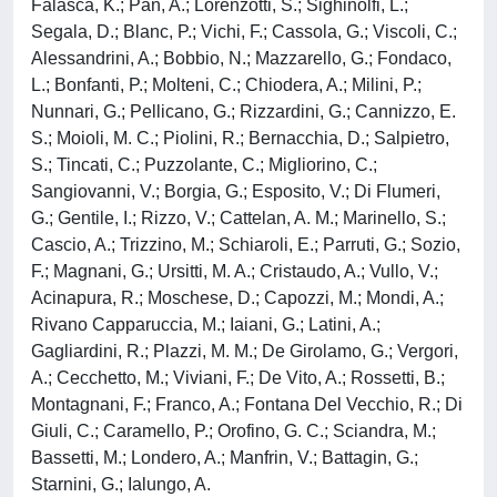
Falasca, K.; Pan, A.; Lorenzotti, S.; Sighinolfi, L.;
Segala, D.; Blanc, P.; Vichi, F.; Cassola, G.; Viscoli, C.;
Alessandrini, A.; Bobbio, N.; Mazzarello, G.; Fondaco,
L.; Bonfanti, P.; Molteni, C.; Chiodera, A.; Milini, P.;
Nunnari, G.; Pellicano, G.; Rizzardini, G.; Cannizzo, E.
S.; Moioli, M. C.; Piolini, R.; Bernacchia, D.; Salpietro,
S.; Tincati, C.; Puzzolante, C.; Migliorino, C.;
Sangiovanni, V.; Borgia, G.; Esposito, V.; Di Flumeri,
G.; Gentile, I.; Rizzo, V.; Cattelan, A. M.; Marinello, S.;
Cascio, A.; Trizzino, M.; Schiaroli, E.; Parruti, G.; Sozio,
F.; Magnani, G.; Ursitti, M. A.; Cristaudo, A.; Vullo, V.;
Acinapura, R.; Moschese, D.; Capozzi, M.; Mondi, A.;
Rivano Capparuccia, M.; Iaiani, G.; Latini, A.;
Gagliardini, R.; Plazzi, M. M.; De Girolamo, G.; Vergori,
A.; Cecchetto, M.; Viviani, F.; De Vito, A.; Rossetti, B.;
Montagnani, F.; Franco, A.; Fontana Del Vecchio, R.; Di
Giuli, C.; Caramello, P.; Orofino, G. C.; Sciandra, M.;
Bassetti, M.; Londero, A.; Manfrin, V.; Battagin, G.;
Starnini, G.; Ialungo, A.