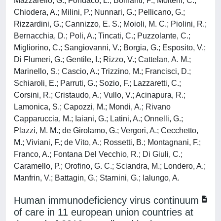
Mazzarello, G.; Fondaco, L.; Bonfanti, P.; Molteni, C.;
Chiodera, A.; Milini, P.; Nunnari, G.; Pellicano, G.;
Rizzardini, G.; Cannizzo, E. S.; Moioli, M. C.; Piolini, R.;
Bernacchia, D.; Poli, A.; Tincati, C.; Puzzolante, C.;
Migliorino, C.; Sangiovanni, V.; Borgia, G.; Esposito, V.;
Di Flumeri, G.; Gentile, I.; Rizzo, V.; Cattelan, A. M.;
Marinello, S.; Cascio, A.; Trizzino, M.; Francisci, D.;
Schiaroli, E.; Parruti, G.; Sozio, F.; Lazzaretti, C.;
Corsini, R.; Cristaudo, A.; Vullo, V.; Acinapura, R.;
Lamonica, S.; Capozzi, M.; Mondi, A.; Rivano
Capparuccia, M.; Iaiani, G.; Latini, A.; Onnelli, G.;
Plazzi, M. M.; de Girolamo, G.; Vergori, A.; Cecchetto,
M.; Viviani, F.; de Vito, A.; Rossetti, B.; Montagnani, F.;
Franco, A.; Fontana Del Vecchio, R.; Di Giuli, C.;
Caramello, P.; Orofino, G. C.; Sciandra, M.; Londero, A.;
Manfrin, V.; Battagin, G.; Starnini, G.; Ialungo, A.
Human immunodeficiency virus continuum
of care in 11 european union countries at