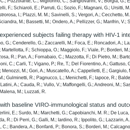
i, C.; Puzzolante, C.; Migliorino, C.; Sangiovanni, V.; Borgia, G.; E
i, F.; Schiaroli, E.; Parruti, G.; Sozio, F.; Magnani, G.; Ursitti, M
rorosa, I.; Plazzi, M. M.; Savinelli, S.; Vergori, A.; Cecchetto, M.
Sciandra, M.; Bassetti, M.; Ondero, A.; Pellizzer, G.; Manfrin, V.; S
experienced subjects failing therapy with HIV-1 inte
o, G.; Cenderello, G.; Zaccarelli, M.; Foca, E.; Roncadori, A.; Lazz
Martellotta, F.; Schioppa, O.; Maggiolo, F.; Viale, P.; Borderi, M.; 
sa, R.; Pan, A.; Fornabaio, C.; Mazzotta, F.; Di Pietro, M.; Bartol
i, C.; Carli, T.; Vigano, P.; Re, T.; Del Fiorentino, A.; Gattuso, G.;
; Menozzi, M.; Gori, A.; Muscatello, A.; Cappelletti, E.; Gargiulo, 
.; Gulminetti, R.; Pagnucco, L.; Menichetti, F.; Iapoce, R.; Baldelli,
; Latini, A.; Cauda, R.; Vullo, V.; Maffongelli, G.; Andreoni, M.; Sas
 Malena, M.; Luzzati, R.
with baseline VIRO-immunological status and outcom
erlini, E.; Surdo, M.; Marchetti, G.; Capobianchi, M. R.; De Luca, A
, R.; Di Perri, G.; Galli, M.; Iardino, R.; Ippolito, G.; Lazzarin, A
 C.; Bandera, A.; Bonfanti, P.; Bonora, S.; Borderi, M.; Calcagno, 