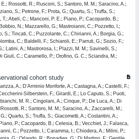
E.; Rossotti, R.; Rusconi, S.; Santoro, M. M.; Saracino, A.;
ziano, S.; Petrone, F.; Prota, G.; Quartu, S.; Truffa, S.;
, T.; Abeli, C.; Manconi, P. E.; Piano, P.; Cacopardo, B.;
; Bobbio, N.; Mazzarello, G.; Mastroianni, C.; Pozzetto, I.;
o, S.; Tincati, C.; Puzzolante, C.; Chirianni, A.; Borgia, G.;
mba, C.; Baldelli, F.; Schiaroli, E.; Parruti, G.; Sozio, F.;
; Latini, A.; Mastrorosa, I.; Plazzi, M. M.; Savinelli, S.;
Di Giuli, C.; Caramello, P.; Orofino, G. C.; Sciandra, M.;
ervational cohort study
arizza, A.; D'Arminio Monforte, A.; Castagna, A.; Castelli, F.;
 Ceccherini-Silberstein, F.; Girardi, E.; Lo Caputo, S.; Puoti,
bianchi, M. R.; Cingolani, A.; Cinque, P.; De Luca, A.; Di
Rossotti, R.; Santoro, M. M.; Saracino, A.; Zaccarelli, M.;
 G.; Quartu, S.; Truffa, S.; Giacometti, A.; Costantini, A.;
; Piano, P.; Cacopardo, B.; Celesia, B.; Vecchiet, J.; Falasca,
anni, C.; Pozzetto, I.; Caramma, I.; Chiodera, A.; Milini, P.;
Borgia, G.; Orlando, R.; Bonadies, G.; Di Martino, F.; Gentile,