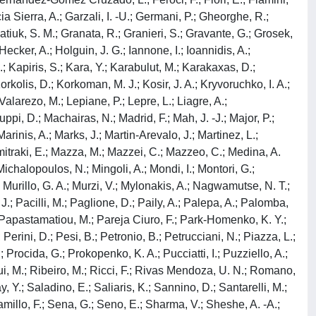
ia Sierra, A.; Garzali, I. -U.; Germani, P.; Gheorghe, R.;
tiuk, S. M.; Granata, R.; Granieri, S.; Gravante, G.; Grosek,
ecker, A.; Holguin, J. G.; Iannone, I.; Ioannidis, A.;
 H.; Kapiris, S.; Kara, Y.; Karabulut, M.; Karakaxas, D.;
orkolis, D.; Korkoman, M. J.; Kosir, J. A.; Kryvoruchko, I. A.;
alarezo, M.; Lepiane, P.; Lepre, L.; Liagre, A.;
uppi, D.; Machairas, N.; Madrid, F.; Mah, J. -J.; Major, P.;
nis, A.; Marks, J.; Martin-Arevalo, J.; Martinez, L.;
imitraki, E.; Mazza, M.; Mazzei, C.; Mazzeo, C.; Medina, A.
ichalopoulos, N.; Mingoli, A.; Mondi, I.; Montori, G.;
 Murillo, G. A.; Murzi, V.; Mylonakis, A.; Nagwamutse, N. T.;
J.; Pacilli, M.; Paglione, D.; Paily, A.; Palepa, A.; Palomba,
 Papastamatiou, M.; Pareja Ciuro, F.; Park-Homenko, K. Y.;
Perini, D.; Pesi, B.; Petronio, B.; Petrucciani, N.; Piazza, L.;
.; Procida, G.; Prokopenko, K. A.; Pucciatti, I.; Puzziello, A.;
ui, M.; Ribeiro, M.; Ricci, F.; Rivas Mendoza, U. N.; Romano,
 Y.; Saladino, E.; Saliaris, K.; Sannino, D.; Santarelli, M.;
millo, F.; Sena, G.; Seno, E.; Sharma, V.; Sheshe, A. -A.;