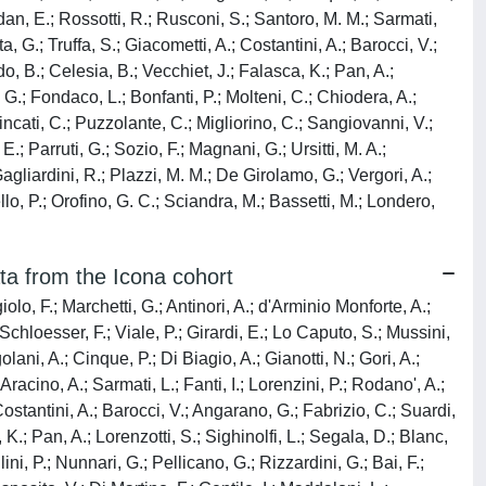
ldan, E.; Rossotti, R.; Rusconi, S.; Santoro, M. M.; Sarmati,
ta, G.; Truffa, S.; Giacometti, A.; Costantini, A.; Barocci, V.;
, B.; Celesia, B.; Vecchiet, J.; Falasca, K.; Pan, A.;
, G.; Fondaco, L.; Bonfanti, P.; Molteni, C.; Chiodera, A.;
Tincati, C.; Puzzolante, C.; Migliorino, C.; Sangiovanni, V.;
E.; Parruti, G.; Sozio, F.; Magnani, G.; Ursitti, M. A.;
agliardini, R.; Plazzi, M. M.; De Girolamo, G.; Vergori, A.;
lo, P.; Orofino, G. C.; Sciandra, M.; Bassetti, M.; Londero,
data from the Icona cohort
lo, F.; Marchetti, G.; Antinori, A.; d'Arminio Monforte, A.;
 Schloesser, F.; Viale, P.; Girardi, E.; Lo Caputo, S.; Mussini,
lani, A.; Cinque, P.; Di Biagio, A.; Gianotti, N.; Gori, A.;
cino, A.; Sarmati, L.; Fanti, I.; Lorenzini, P.; Rodano', A.;
 Costantini, A.; Barocci, V.; Angarano, G.; Fabrizio, C.; Suardi,
K.; Pan, A.; Lorenzotti, S.; Sighinolfi, L.; Segala, D.; Blanc,
ini, P.; Nunnari, G.; Pellicano, G.; Rizzardini, G.; Bai, F.;