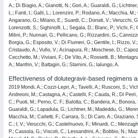
A.; Di Biagio, A.; Gianotti, N.; Gori, A.; Guaraldi, G.; Licht
L.; Fanti, I.; Galli, L.; Lorenzini, P.; Rodano, A.; Macchia, M.; 
Angarano, G.; Milano, E.; Suardi, C.; Donati, V.; Verucchi, G.
Lorenzotti, S.; Sighinolfi, L.; Segala, D.; Blanc, P.; Vichi, F.
Milini, P.; Nunnari, G.; Pellicano, G.; Rizzardini, G.; Cannizz
Borgia, G.; Esposito, V.; Di Flumeri, G.; Gentile, I.; Rizzo, V.;
Cristaudo, A.; Vullo, V.; Acinapura, R.; Moschese, D.; Capozzi
Cecchetto, M.; Viviani, F.; De Vito, A.; Rossetti, B.; Montagn
A.; Manfrin, V.; Battagin, G.; Starnini, G.; Ialungo, A.
Effectiveness of dolutegravir-based regimens as 
2019 Mondi, A.; Cozzi-Lepri, A.; Tavelli, A.; Rusconi, S.; Vich
Andreoni, M.; Castagna, A.; Castelli, F.; Cauda, R.; Di Perri, G
C.; Puoti, M.; Perno, C. F.; Balotta, C.; Bandera, A.; Bonora, S
Guaraldi, G.; Lapadula, G.; Lichtner, M.; Madeddu, G.; Monno, 
Macchia, M.; Carletti, F.; Carrara, S.; Di Caro, A.; Graziano, S
C.; I, V.; Verucchi, G.; Castelnuovo, F.; Minardi, C.; Menzaghi
P.; Cassola, G.; Viscoli, C.; Lessandrini, A.; Bobbio, N.; Mazza