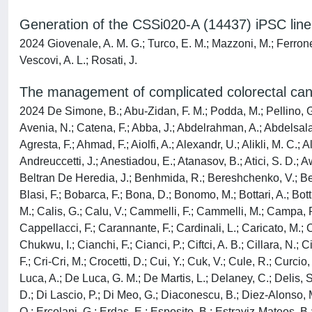
Generation of the CSSi020-A (14437) iPSC line
2024 Giovenale, A. M. G.; Turco, E. M.; Mazzoni, M.; Ferrone,
Vescovi, A. L.; Rosati, J.
The management of complicated colorectal can
2024 De Simone, B.; Abu-Zidan, F. M.; Podda, M.; Pellino, G.; S
Avenia, N.; Catena, F.; Abba, J.; Abdelrahman, A.; Abdelsala
Agresta, F.; Ahmad, F.; Aiolfi, A.; Alexandr, U.; Alikli, M. C.;
Andreuccetti, J.; Anestiadou, E.; Atanasov, B.; Atici, S. D.; 
Beltran De Heredia, J.; Benhmida, R.; Bereshchenko, V.; Berga
Blasi, F.; Bobarca, F.; Bona, D.; Bonomo, M.; Bottari, A.; Botti
M.; Calis, G.; Calu, V.; Cammelli, F.; Cammelli, M.; Campa, R
Cappellacci, F.; Carannante, F.; Cardinali, L.; Caricato, M.; 
Chukwu, I.; Cianchi, F.; Cianci, P.; Ciftci, A. B.; Cillara, N
F.; Cri-Cri, M.; Crocetti, D.; Cui, Y.; Cuk, V.; Cule, R.; Cur
Luca, A.; De Luca, G. M.; De Martis, L.; Delaney, C.; Delis, S
D.; Di Lascio, P.; Di Meo, G.; Diaconescu, B.; Diez-Alonso,
O.; Ercolani, G.; Erdas, E.; Esposito, B.; Estraviz-Mateos, B