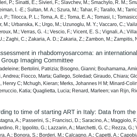
leri, P.; Sinatti, E.; Sivieri, F.; Slavchev, M.; Smachylo, R. M.; S
eiman, I. -E.; Sultan, M. A.; Szura, M.; Tahar, F.; Tarallo, M.; Tarri
, P.; Tilocca, P. L.; Toma, A. E.; Toma, E. A.; Tomasi, I.; Tomasicch
r, M.; Urbanska, K.; Urgo, M.; Uzunoglu, M. Y.; Vaccaro, C.; Vai
oux, M.; Verras, G. -I.; Vescio, F.; Vicent, E. S.; Vignali, A.; Vil
 U.; Zaghi, C.; Zakaria, A. D.; Zakaria, Z.; Zambon, M.; Zampitis,
assessment in rhabdomyosarcoma: an international 
dy Group Imaging Committee
adeleine; Bertolini, Patrizia; Bisogno, Gianni; Bouhamama, Am
, Andrea; Fiocco, Marta; Gallego, Soledad; Giraudo, Chiara; Glosl
e, Henry C; Mchugh, Kieran; Merks, Johannes H M; Minard-Colin,
Perruccio, Katia; Quaglietta, Lucia; Renard, Marleen; van Rijn, Ri
rding to time of starting ART in Italy: Data from t
agna, A.; Passerini, S.; Francisci, D.; Saracino, A.; Maggiolo, F.; 
Iardino, R.; Ippolito, G.; Lazzarin, A.; Marchetti, G. C.; Rezza, G.;
era, A.; Bonora, S.; Borderi, M.; Calcagno, A.; Capetti, A.; Capobi