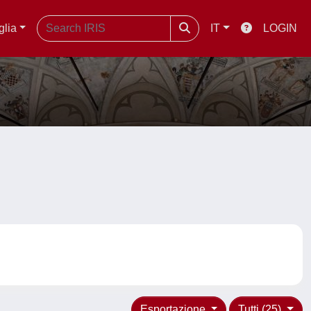
glia
IT
LOGIN
Esportazione
Tutti (25)