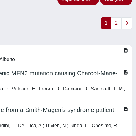
1
2
Alberto
ogenic MFN2 mutation causing Charcot-Marie-
 P.; Vulcano, E.; Ferrari, D.; Damiani, D.; Santorelli, F. M.;
ine from a Smith-Magenis syndrome patient
dini, L.; De Luca, A.; Trivieri, N.; Binda, E.; Onesimo, R.;