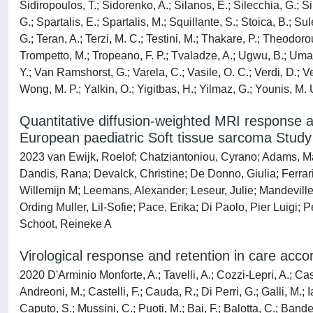
Sidiropoulos, T.; Sidorenko, A.; Silanos, E.; Silecchia, G.; Si
G.; Spartalis, E.; Spartalis, M.; Squillante, S.; Stoica, B.; Sul
G.; Teran, A.; Terzi, M. C.; Testini, M.; Thakare, P.; Theodorou
Trompetto, M.; Tropeano, F. P.; Tvaladze, A.; Ugwu, B.; Uma
Y.; Van Ramshorst, G.; Varela, C.; Vasile, O. C.; Verdi, D.; Ver
Wong, M. P.; Yalkin, O.; Yigitbas, H.; Yilmaz, G.; Younis, M.
Quantitative diffusion-weighted MRI response 
European paediatric Soft tissue sarcoma Stu
2023 van Ewijk, Roelof; Chatziantoniou, Cyrano; Adams, M
Dandis, Rana; Devalck, Christine; De Donno, Giulia; Ferrari
Willemijn M; Leemans, Alexander; Leseur, Julie; Mandevill
Ording Muller, Lil-Sofie; Pace, Erika; Di Paolo, Pier Luigi; 
Schoot, Reineke A
Virological response and retention in care acco
2020 D'Arminio Monforte, A.; Tavelli, A.; Cozzi-Lepri, A.; Cast
Andreoni, M.; Castelli, F.; Cauda, R.; Di Perri, G.; Galli, M.; 
Caputo, S.; Mussini, C.; Puoti, M.; Bai, F.; Balotta, C.; Band