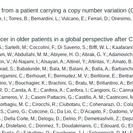
 from a patient carrying a copy number variation
 I.; Torres, B.; Bernardini, L.; Vulcano, E.; Ferrari, D.; Onesimo,
cer in older patients in a global perspective af
artelli, M.; Coccolini, F.; Di Saverio, S.; Biffl, W. L.; Kaafarani
m, W.; Abdullahi, M. M.; Abiyere, H. O.; Abrak, G. Y.; Adamovich,
 Alin, V.; Al-Najami, I.; Alsayari, A.; Altinel, Y.; Altintas, Y.; Am
Awad, S.; Babatunde, M.; Bala, M.; Balani, A.; Balla, A.; Barbancho
mini, C.; Berhouet, F.; Bermudez, M. V.; Bertilone, E.; Bertrand, 
no, V.; Bouchagier, K.; Brachini, G.; Bratu, M.; Brillantino, A.; Bri
. D.; Canda, A. E.; Canfora, A.; Canfora, I.; Cangioni, G.; Canna
Carneros, V. J.; Casoni Pattacini, G.; Castillo, A. M.; Castriconi,
.; Ciorbagiu, M. C.; Cirocchi, R.; Ciubotaru, C.; Cohenarazi, O.; C
cio, S.; Curro, G.; Cuticone, G.; Da Lio, C.; D'Acapito, F.; Dadom
.; Della Corte, M.; Delogu, D.; Delrio, P.; Demetrashvili, Z.; Depal
 M.; Distefano, C.; Donmez, T.; Doudakmanis, C.; Edouard, G.; E
.; Evola, G.; Fatudimu, O.; Faucheron, J. L.; Felsenreich, D. M.; 