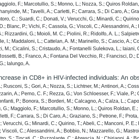
ggiolo, F.; Marcotullio, S.; Monno, L.; Nozza, S.; Quiros Roldan, 
Shanyinde, M.; Tavelli, A.; Carletti, F.; Carrara, S.; Di Caro, A.; Gra
oro, C.; Suardi, C.; Donati, V.; Verucchi, G.; Minardi, C.; Quirino
D.; Blanc, P.; Vichi, F.; Cassola, G.; Viscoli, C.; Alessandrini, A.
; Rizzardini, G.; Moioli, M. C.; Piolini, R.; Ridolfo, A. L.; Salpietr
, I.; Maddaloni, L.; Cattelan, A. M.; Marinello, S.; Cascio, A.; Colo
 M.; Cicalini, S.; Cristaudo, A.; Fontanelli Sulekova, L.; Iaiani, G.
; Rossetti, B.; Franco, A.; Fontana Del Vecchio, R.; Francisci, D.; 
 G.; Ialungo, A.
crease in CD8+ in HIV-infected individuals: An obs
; Rusconi, S.; Gori, A.; Nozza, S.; Lichtner, M.; Antinori, A.; Coss
azzarin, A.; Perno, C. F.; Rezza, G.; Von Schloesser, F.; Viale, P.;
nfanti, P.; Bonora, S.; Borderi, M.; Calcagno, A.; Calza, L.; Capo
 G.; Maggiolo, F.; Marcotullio, S.; Monno, L.; Quiros Roldan, E.; 
letti, F.; Carrara, S.; Di Caro, A.; Graziano, S.; Petrone, F.; Prota,
; Verucchi, G.; Minardi, C.; Quirino, T.; Abeli, C.; Manconi, P. E.
.; Viscoli, C.; Alessandrini, A.; Bobbio, N.; Mazzarello, G.; Mastroi
ietro, S.; Tincati, C.; Puzzolante, C.; Abrescia, N.; Chirianni, A.; 