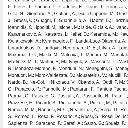
F.; Fleres, F.; Fortuna, L.; Fradelos, E.; Froud, J.; Frountzas
Gica, N.; Giordano, A.; Giuliani, A.; Giulii Capponi, M.; Giu
J.; Grossi, U.; Guagni, T.; Guariniello, A.; Habrat, B.; Hadzhi
Ioannidis, O.; Ippoliti, M.; Isichei, M.; Iside, G.; Isik, A.; Iv
Karamarkovic, A.; Katsaros, I.; Keller, D.; Keramida, M.; Kewla
Kwiatkowski, A.; Kyramargios, F.; Landa-Luce-Olavarria, A.; La
Linardoutsos, D.; Lindqvist Neergaard, C. E.; Litvin, A.; Lohsi
Makama, J. G.; Makki, M.; Malcova, T.; Manara, M.; Manatakis
Martinez, M. J.; Martini, F.; Martynyuk, V.; Massante, L.; Ma
R.; Mendoza-Moreno, F.; Menduni, N.; Meneghini, S.; Menegon, P
Montuori, M.; Moro-Valdezate, D.; Mousafeiris, V.; Mucilli, F
Nardo, B.; Ne-Goi, I.; Nikolaou, V.; Obando, A.; Oddi, F. M.; O
G.; Panaccio, P.; Pannullo, M.; Pantaran, F.; Pantoja Pacha
Parmar, C.; Pascale, G.; Pasculli, A.; Passuello, N.; Pata, F.;
Piazzese, E.; Picardi, B.; Picciariello, A.; Piccoli, M.; Picotto
Ramos, M. M.; Ranucci, M. C.; Realis Luc, A.; Rega, D.; Reic
S.; Romeo, L.; Rosa, F.; Rosario, A.; Rossi, S.; Rossi Del Mo
Sapienza, P.; Saraceno, F.; Sarafi, A.; Sarzo, G.; Sbuelz, F.