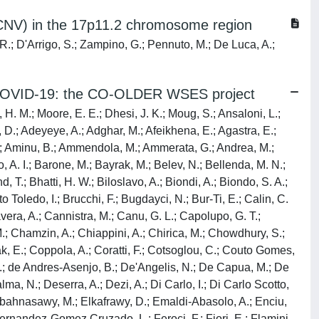
 (CNV) in the 17p11.2 chromosome region
 R.; D'Arrigo, S.; Zampino, G.; Pennuto, M.; De Luca, A.;
ter COVID-19: the CO-OLDER WSES project
, H. M.; Moore, E. E.; Dhesi, J. K.; Moug, S.; Ansaloni, L.;
 D.; Adeyeye, A.; Adghar, M.; Afeikhena, E.; Agastra, E.;
ato, B.; Aminu, B.; Ammendola, M.; Ammerata, G.; Andrea, M.;
, A. I.; Barone, M.; Bayrak, M.; Belev, N.; Bellenda, M. N.;
T.; Bhatti, H. W.; Biloslavo, A.; Biondi, A.; Biondo, S. A.;
to Toledo, I.; Brucchi, F.; Bugdayci, N.; Bur-Ti, E.; Calin, C.
vera, A.; Cannistra, M.; Canu, G. L.; Capolupo, G. T.;
 M.; Chamzin, A.; Chiappini, A.; Chirica, M.; Chowdhury, S.;
olak, E.; Coppola, A.; Coratti, F.; Cotsoglou, C.; Couto Gomes,
o, V.; de Andres-Asenjo, B.; De'Angelis, N.; De Capua, M.; De
ma, N.; Deserra, A.; Dezi, A.; Di Carlo, I.; Di Carlo Scotto,
lbahnasawy, M.; Elkafrawy, D.; Emaldi-Abasolo, A.; Enciu,
Fernandez-Gomez Cruzado, L.; Feroci, F.; Fiori, E.; Flamini,