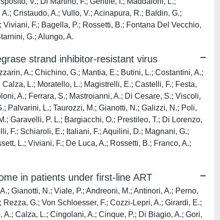
sposito, V.; Di Martino, F.; Gentile, I.; Maddaloni, L.;
. A.; Cristaudo, A.; Vullo, V.; Acinapura, R.; Baldin, G.;
; Viviani, F.; Bagella, P.; Rossetti, B.; Fontana Del Vecchio,
tarnini, G.; Alungo, A.
grase strand inhibitor-resistant virus
arin, A.; Chichino, G.; Mantia, E.; Butini, L.; Costantini, A.;
Calza, L.; Moratello, L.; Magistrelli, E.; Castelli, F.; Festa,
oni, A.; Ferrara, S.; Mastroianni, A.; Di Cesare, S.; Viscoli,
 Palvarini, L.; Taurozzi, M.; Gianotti, N.; Galizzi, N.; Poli,
M.; Garavelli, P. L.; Bargiacchi, O.; Prestileo, T.; Di Lorenzo,
 F.; Schiaroli, E.; Italiani, F.; Aquilini, D.; Magnani, G.;
sett, L.; Viviani, F.; De Luca, A.; Rossetti, B.; Franco, A.;
e in patients under first-line ART
.; Gianotti, N.; Viale, P.; Andreoni, M.; Antinori, A.; Perno,
.; Rezza, G.; Von Schloesser, F.; Cozzi-Lepri, A.; Girardi, E.;
A.; Calza, L.; Cingolani, A.; Cinque, P.; Di Biagio, A.; Gori,