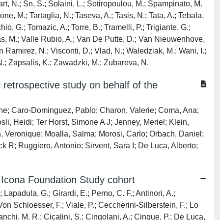
mart, N.; Sn, S.; Solaini, L.; Sotiropoulou, M.; Spampinato, M.
cone, M.; Tartaglia, N.; Taseva, A.; Tasis, N.; Tata, A.; Tebala,
io, G.; Tomazic, A.; Torre, B.; Tramelli, P.; Trigiante, G.;
las, M.; Valle Rubio, A.; Van De Putte, D.; Van Nieuwenhove,
lan Ramirez, N.; Visconti, D.; Vlad, N.; Waledziak, M.; Wani, I.;
 N.; Zapsalis, K.; Zawadzki, M.; Zubareva, N.
retrospective study on behalf of the
ine; Caro-Dominguez, Pablo; Charon, Valerie; Coma, Ana;
i, Heidi; Ter Horst, Simone A J; Jenney, Meriel; Klein,
 Veronique; Moalla, Salma; Morosi, Carlo; Orbach, Daniel;
ck R; Ruggiero, Antonio; Sirvent, Sara I; De Luca, Alberto;
he Icona Foundation Study cohort
Lapadula, G.; Girardi, E.; Perno, C. F.; Antinori, A.;
 Von Schloesser, F.; Viale, P.; Ceccherini-Silberstein, F.; Lo
anchi, M. R.; Cicalini, S.; Cingolani, A.; Cinque, P.; De Luca,