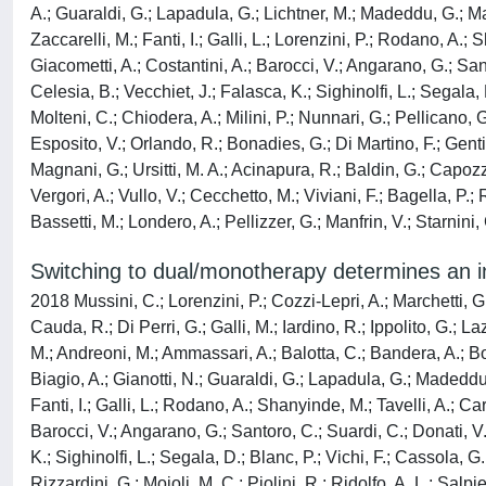
A.; Guaraldi, G.; Lapadula, G.; Lichtner, M.; Madeddu, G.; Ma
Zaccarelli, M.; Fanti, I.; Galli, L.; Lorenzini, P.; Rodano, A.; 
Giacometti, A.; Costantini, A.; Barocci, V.; Angarano, G.; Sant
Celesia, B.; Vecchiet, J.; Falasca, K.; Sighinolfi, L.; Segala, 
Molteni, C.; Chiodera, A.; Milini, P.; Nunnari, G.; Pellicano, G.
Esposito, V.; Orlando, R.; Bonadies, G.; Di Martino, F.; Gentile
Magnani, G.; Ursitti, M. A.; Acinapura, R.; Baldin, G.; Capozzi,
Vergori, A.; Vullo, V.; Cecchetto, M.; Viviani, F.; Bagella, P.
Bassetti, M.; Londero, A.; Pellizzer, G.; Manfrin, V.; Starnini,
Switching to dual/monotherapy determines an in
2018 Mussini, C.; Lorenzini, P.; Cozzi-Lepri, A.; Marchetti, G.
Cauda, R.; Di Perri, G.; Galli, M.; Iardino, R.; Ippolito, G.; L
M.; Andreoni, M.; Ammassari, A.; Balotta, C.; Bandera, A.; Bo
Biagio, A.; Gianotti, N.; Guaraldi, G.; Lapadula, G.; Madeddu,
Fanti, I.; Galli, L.; Rodano, A.; Shanyinde, M.; Tavelli, A.; Car
Barocci, V.; Angarano, G.; Santoro, C.; Suardi, C.; Donati, V.
K.; Sighinolfi, L.; Segala, D.; Blanc, P.; Vichi, F.; Cassola, G
Rizzardini, G.; Moioli, M. C.; Piolini, R.; Ridolfo, A. L.; Salp