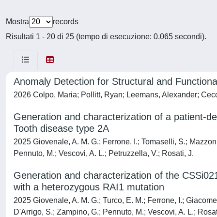
Mostra
records
Risultati 1 - 20 di 25 (tempo di esecuzione: 0.065 secondi).
Anomaly Detection for Structural and Functiona
2026 Colpo, Maria; Pollitt, Ryan; Leemans, Alexander; Cecc
Generation and characterization of a patient-
Tooth disease type 2A
2025 Giovenale, A. M. G.; Ferrone, I.; Tomaselli, S.; Mazzoni, 
Pennuto, M.; Vescovi, A. L.; Petruzzella, V.; Rosati, J.
Generation and characterization of the CSSi02
with a heterozygous RAI1 mutation
2025 Giovenale, A. M. G.; Turco, E. M.; Ferrone, I.; Giacomett
D'Arrigo, S.; Zampino, G.; Pennuto, M.; Vescovi, A. L.; Rosati