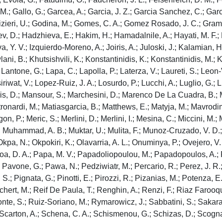
, M.; Gallo, G.; Garcea, A.; Garcia, J. Z.; Garcia Sanchez, C.; Garc
stizieri, U.; Godina, M.; Gomes, C. A.; Gomez Rosado, J. C.; Grama
ev, D.; Hadzhieva, E.; Hakim, H.; Hamadalnile, A.; Hayati, M. F.; H
anova, Y. V.; Izquierdo-Moreno, A.; Joiris, A.; Juloski, J.; Kalamian,
ni, B.; Khutsishvili, K.; Konstantinidis, K.; Konstantinidis, M.; K
ntone, G.; Lapa, C.; Lapolla, P.; Laterza, V.; Laureti, S.; Leon-V
riwat, V.; Lopez-Ruiz, J. A.; Losurdo, P.; Lucchi, A.; Luglio, G.; L
, D.; Mansour, S.; Marchesini, D.; Marenco De La Cuadra, B.; Mari
stronardi, M.; Matiasgarcia, B.; Matthews, E.; Matyja, M.; Mavrod
.; Meric, S.; Merlini, D.; Merlini, I.; Mesina, C.; Miccini, M.; M
.; Muhammad, A. B.; Muktar, U.; Mulita, F.; Munoz-Cruzado, V. D.;
kpa, N.; Okpokiri, K.; Olavarria, A. L.; Onuminya, P.; Ovejero, V. 
joa, D. A.; Papa, M. V.; Papadoliopoulou, M.; Papadopoulos, A.;
 Pavone, G.; Pawa, N.; Pedziwiatr, M.; Percario, R.; Perez, J. R.; 
, S.; Pignata, G.; Pinotti, E.; Pirozzi, R.; Pizanias, M.; Potenza, E
hert, M.; Reif De Paula, T.; Renghin, A.; Renzi, F.; Riaz Farooq
nte, S.; Ruiz-Soriano, M.; Rymarowicz, J.; Sabbatini, S.; Sakaray,
; Scarton, A.; Schena, C. A.; Schismenou, G.; Schizas, D.; Scogna