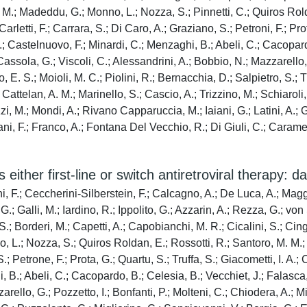
ner, M.; Madeddu, G.; Monno, L.; Nozza, S.; Pinnetti, C.; Quiros Ro
Carletti, F.; Carrara, S.; Di Caro, A.; Graziano, S.; Petroni, F.; Pro
; Castelnuovo, F.; Minardi, C.; Menzaghi, B.; Abeli, C.; Cacopardo
; Cassola, G.; Viscoli, C.; Alessandrini, A.; Bobbio, N.; Mazzarello
o, E. S.; Moioli, M. C.; Piolini, R.; Bernacchia, D.; Salpietro, S.; 
 Cattelan, A. M.; Marinello, S.; Cascio, A.; Trizzino, M.; Schiaroli, 
, M.; Mondi, A.; Rivano Capparuccia, M.; Iaiani, G.; Latini, A.; G
ani, F.; Franco, A.; Fontana Del Vecchio, R.; Di Giuli, C.; Caramel
either first-line or switch antiretroviral therapy: 
i, F.; Ceccherini-Silberstein, F.; Calcagno, A.; De Luca, A.; Maggio
.; Galli, M.; Iardino, R.; Ippolito, G.; Azzarin, A.; Rezza, G.; von
.; Borderi, M.; Capetti, A.; Capobianchi, M. R.; Cicalini, S.; Cingo
L.; Nozza, S.; Quiros Roldan, E.; Rossotti, R.; Santoro, M. M.; Ara
.; Petrone, F.; Prota, G.; Quartu, S.; Truffa, S.; Giacometti, I. A.;
, B.; Abeli, C.; Cacopardo, B.; Celesia, B.; Vecchiet, J.; Falasca, 
rello, G.; Pozzetto, I.; Bonfanti, P.; Molteni, C.; Chiodera, A.; Mil