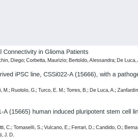
l Connectivity in Glioma Patients
hin, Diego; Corbetta, Maurizio; Bertoldo, Alessandra; De Luca, 
derived iPSC line, CSSi022-A (15666), with a path
M.; Ruotolo, G.; Turco, E. M.; Torres, B.; De Luca, A.; Zanfardino,
1-A (15665) human induced pluripotent stem cell l
i, C.; Tomaselli, S.; Vulcano, E.; Ferrari, D.; Candido, O.; Bernar
, J. D.