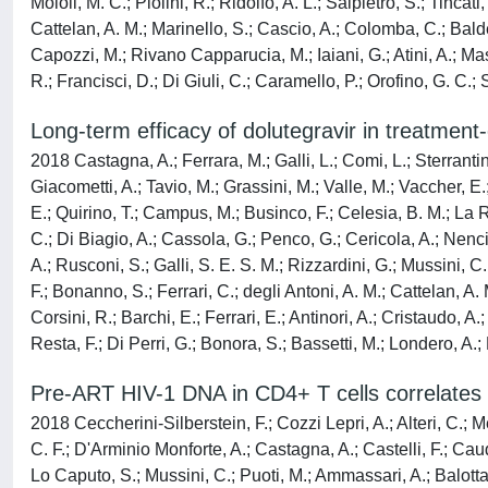
Moioli, M. C.; Piolini, R.; Ridolfo, A. L.; Salpietro, S.; Tincat
Cattelan, A. M.; Marinello, S.; Cascio, A.; Colomba, C.; Baldell
Capozzi, M.; Rivano Capparucia, M.; Iaiani, G.; Atini, A.; Mast
R.; Francisci, D.; Di Giuli, C.; Caramello, P.; Orofino, G. C.; 
Long-term efficacy of dolutegravir in treatment-
2018 Castagna, A.; Ferrara, M.; Galli, L.; Comi, L.; Sterrantin
Giacometti, A.; Tavio, M.; Grassini, M.; Valle, M.; Vaccher, E.; 
E.; Quirino, T.; Campus, M.; Businco, F.; Celesia, B. M.; La Ro
C.; Di Biagio, A.; Cassola, G.; Penco, G.; Cericola, A.; Nencion
A.; Rusconi, S.; Galli, S. E. S. M.; Rizzardini, G.; Mussini, C.
F.; Bonanno, S.; Ferrari, C.; degli Antoni, A. M.; Cattelan, A. M
Corsini, R.; Barchi, E.; Ferrari, E.; Antinori, A.; Cristaudo, A.
Resta, F.; Di Perri, G.; Bonora, S.; Bassetti, M.; Londero, A.;
Pre-ART HIV-1 DNA in CD4+ T cells correlates 
2018 Ceccherini-Silberstein, F.; Cozzi Lepri, A.; Alteri, C.; M
C. F.; D'Arminio Monforte, A.; Castagna, A.; Castelli, F.; Cauda
Lo Caputo, S.; Mussini, C.; Puoti, M.; Ammassari, A.; Balotta,