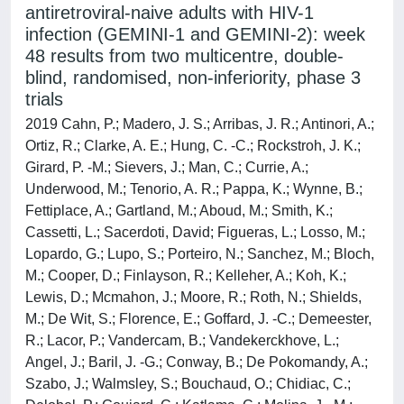
antiretroviral-naive adults with HIV-1
infection (GEMINI-1 and GEMINI-2): week
48 results from two multicentre, double-
blind, randomised, non-inferiority, phase 3
trials
2019 Cahn, P.; Madero, J. S.; Arribas, J. R.; Antinori, A.;
Ortiz, R.; Clarke, A. E.; Hung, C. -C.; Rockstroh, J. K.;
Girard, P. -M.; Sievers, J.; Man, C.; Currie, A.;
Underwood, M.; Tenorio, A. R.; Pappa, K.; Wynne, B.;
Fettiplace, A.; Gartland, M.; Aboud, M.; Smith, K.;
Cassetti, L.; Sacerdoti, David; Figueras, L.; Losso, M.;
Lopardo, G.; Lupo, S.; Porteiro, N.; Sanchez, M.; Bloch,
M.; Cooper, D.; Finlayson, R.; Kelleher, A.; Koh, K.;
Lewis, D.; Mcmahon, J.; Moore, R.; Roth, N.; Shields,
M.; De Wit, S.; Florence, E.; Goffard, J. -C.; Demeester,
R.; Lacor, P.; Vandercam, B.; Vandekerckhove, L.;
Angel, J.; Baril, J. -G.; Conway, B.; De Pokomandy, A.;
Szabo, J.; Walmsley, S.; Bouchaud, O.; Chidiac, C.;