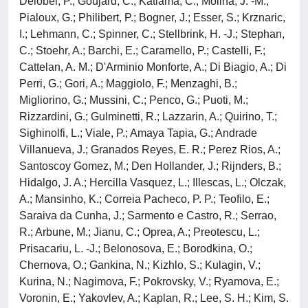
Delobel, P.; Goujard, C.; Katlama, C.; Molina, J. -M.;
Pialoux, G.; Philibert, P.; Bogner, J.; Esser, S.; Krznaric,
I.; Lehmann, C.; Spinner, C.; Stellbrink, H. -J.; Stephan,
C.; Stoehr, A.; Barchi, E.; Caramello, P.; Castelli, F.;
Cattelan, A. M.; D'Arminio Monforte, A.; Di Biagio, A.; Di
Perri, G.; Gori, A.; Maggiolo, F.; Menzaghi, B.;
Migliorino, G.; Mussini, C.; Penco, G.; Puoti, M.;
Rizzardini, G.; Gulminetti, R.; Lazzarin, A.; Quirino, T.;
Sighinolfi, L.; Viale, P.; Amaya Tapia, G.; Andrade
Villanueva, J.; Granados Reyes, E. R.; Perez Rios, A.;
Santoscoy Gomez, M.; Den Hollander, J.; Rijnders, B.;
Hidalgo, J. A.; Hercilla Vasquez, L.; Illescas, L.; Olczak,
A.; Mansinho, K.; Correia Pacheco, P. P.; Teofilo, E.;
Saraiva da Cunha, J.; Sarmento e Castro, R.; Serrao,
R.; Arbune, M.; Jianu, C.; Oprea, A.; Preotescu, L.;
Prisacariu, L. -J.; Belonosova, E.; Borodkina, O.;
Chernova, O.; Gankina, N.; Kizhlo, S.; Kulagin, V.;
Kurina, N.; Nagimova, F.; Pokrovsky, V.; Ryamova, E.;
Voronin, E.; Yakovlev, A.; Kaplan, R.; Lee, S. H.; Kim, S.