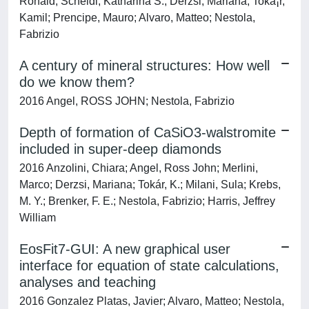
Ronald; Scheidl, Katharina S.; Derzsi, Mariana; Tokã¡r,
Kamil; Prencipe, Mauro; Alvaro, Matteo; Nestola,
Fabrizio
A century of mineral structures: How well
do we know them?
2016 Angel, ROSS JOHN; Nestola, Fabrizio
Depth of formation of CaSiO3-walstromite
included in super-deep diamonds
2016 Anzolini, Chiara; Angel, Ross John; Merlini,
Marco; Derzsi, Mariana; Tokár, K.; Milani, Sula; Krebs,
M. Y.; Brenker, F. E.; Nestola, Fabrizio; Harris, Jeffrey
William
EosFit7-GUI: A new graphical user
interface for equation of state calculations,
analyses and teaching
2016 Gonzalez Platas, Javier; Alvaro, Matteo; Nestola,