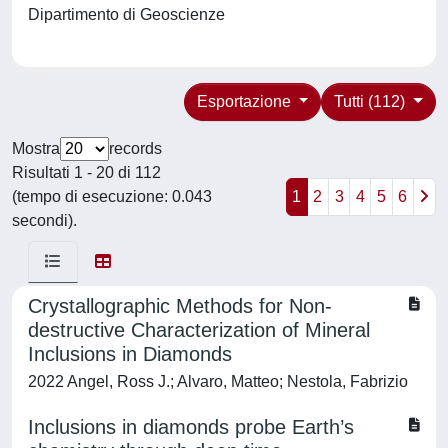
Dipartimento di Geoscienze
Esportazione
Tutti (112)
Mostra
records
Risultati 1 - 20 di 112
(tempo di esecuzione: 0.043
1
2
3
4
5
6
secondi).
Crystallographic Methods for Non-
destructive Characterization of Mineral
Inclusions in Diamonds
2022 Angel, Ross J.; Alvaro, Matteo; Nestola, Fabrizio
Inclusions in diamonds probe Earth’s