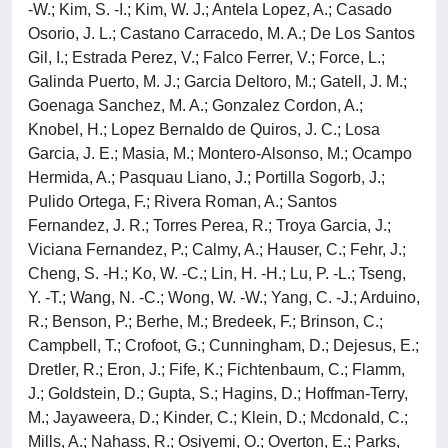
-W.; Kim, S. -I.; Kim, W. J.; Antela Lopez, A.; Casado
Osorio, J. L.; Castano Carracedo, M. A.; De Los Santos
Gil, I.; Estrada Perez, V.; Falco Ferrer, V.; Force, L.;
Galinda Puerto, M. J.; Garcia Deltoro, M.; Gatell, J. M.;
Goenaga Sanchez, M. A.; Gonzalez Cordon, A.;
Knobel, H.; Lopez Bernaldo de Quiros, J. C.; Losa
Garcia, J. E.; Masia, M.; Montero-Alsonso, M.; Ocampo
Hermida, A.; Pasquau Liano, J.; Portilla Sogorb, J.;
Pulido Ortega, F.; Rivera Roman, A.; Santos
Fernandez, J. R.; Torres Perea, R.; Troya Garcia, J.;
Viciana Fernandez, P.; Calmy, A.; Hauser, C.; Fehr, J.;
Cheng, S. -H.; Ko, W. -C.; Lin, H. -H.; Lu, P. -L.; Tseng,
Y. -T.; Wang, N. -C.; Wong, W. -W.; Yang, C. -J.; Arduino,
R.; Benson, P.; Berhe, M.; Bredeek, F.; Brinson, C.;
Campbell, T.; Crofoot, G.; Cunningham, D.; Dejesus, E.;
Dretler, R.; Eron, J.; Fife, K.; Fichtenbaum, C.; Flamm,
J.; Goldstein, D.; Gupta, S.; Hagins, D.; Hoffman-Terry,
M.; Jayaweera, D.; Kinder, C.; Klein, D.; Mcdonald, C.;
Mills, A.; Nahass, R.; Osiyemi, O.; Overton, E.; Parks,