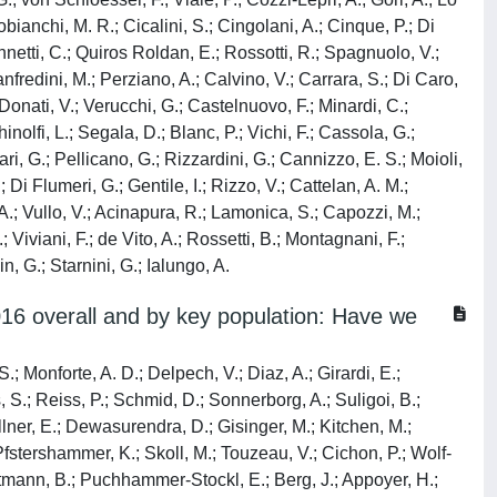
bianchi, M. R.; Cicalini, S.; Cingolani, A.; Cinque, P.; Di
innetti, C.; Quiros Roldan, E.; Rossotti, R.; Spagnuolo, V.;
nfredini, M.; Perziano, A.; Calvino, V.; Carrara, S.; Di Caro,
 Donati, V.; Verucchi, G.; Castelnuovo, F.; Minardi, C.;
nolfi, L.; Segala, D.; Blanc, P.; Vichi, F.; Cassola, G.;
ri, G.; Pellicano, G.; Rizzardini, G.; Cannizzo, E. S.; Moioli,
 Di Flumeri, G.; Gentile, I.; Rizzo, V.; Cattelan, A. M.;
o, A.; Vullo, V.; Acinapura, R.; Lamonica, S.; Capozzi, M.;
 Viviani, F.; de Vito, A.; Rossetti, B.; Montagnani, F.;
n, G.; Starnini, G.; Ialungo, A.
16 overall and by key population: Have we
Monno, L.; Nozza, S.; Pinnetti, C.; Quiros Roldan, E.; Rossotti, R.; Rusconi, S.; Santoro, M. M.; Saracino, A.; Sarmati, L.; Fanti, I.; Galli, L.; Lorenzini, P.; Rodano, A.; Macchia, M.; Tavelli, A.; Carletti, F.; Carrara, S.; Di Caro, A.; Graziano, S.; Petroni, F.; Prota, G.; Trufa, S.; Giacometti, A.; Costantini, A.; Barocci, V.; Angarano, G.; Milano, E.; Suardi, C.; Donati, V.; Verucchi, G.; Castelnuovo, F.; Minardi, C.; Menzaghi, B.; Abeli, C.; Cacopardo, B.; Celesia, B.; Vecchiet, J.; Falasca, K.; Pan, A.; Lorenzotti, S.; Sighinolf, L.; Segala, D.; Blanc, P.; Vichi, F.; Cassola, G.; Viscoli, C.; Alessandrini, A.; Bobbio, N.; Mazzarello, G.; Fondaco, L.; Bonfanti, P.; Molteni, C.; Chiodera, A.; Milini, P.; Nunnari, G.; Pellicano, G.; Rizzardini, G.; Cannizzo, E. S.; Moioli, M. C.; Piolini, R.; Bernacchia, D.; Salpietro, S.; Tincati, C.; Puzzolante, C.; Migliorino, C.; Sangiovanni, V.; Borgia, G.; Esposito, V.; Di Flumeri, G.; Gentile, I.; Rizzo, V.; Cattelan, A. M.; Marinello, S.; Cascio, A.; Trizzino, M.; Francisci, D.; Schiaroli, E.; Parruti, G.; Sozio, F.; Magnani, G.; Ursitti, M. A.; Cristaudo, A.; Vullo, V.; Acinapura, R.; Moschese, D.; Capozzi, M.; Mondi, A.; Rivano Capparuccia, M.; Iaiani, G.; Latini, A.; Gagliardini, R.; Plazzi, M. M.; De Girolamo, G.; Vergori, A.; Cecchetto, M.; Viviani, F.; De Vito, A.; Rossetti, B.; Montagnani, F.; Franco, A.; Fontana Del Vecchio, R.; Di Giuli, C.; Caramello, P.; Orofno, G. C.; Sciandra, M.; Bassetti, M.; Londero, A.; Manfrin, V.; Battagin, G.; Starnini, G.; Ialungo, A.; van der Valk, M.; Geerlings, S. E.; Goorhuis, A.; Hovius, J. W.; Lempkes, B.; Nellen, F. J. B.; van der Poll, T.; Prins, J. M.; van Vugt, M.; Wiersinga, W. J.; Wit, F. W. M. N.; van Duinen, M.; van Eden, J.; Hazenberg, A.; van Hes, A. M. H.; Pijnappel, F. J. J.; Smalhout, S. Y.; Weijsenfeld, A. M.; Jurriaans, S.; Back, N. K. T.; Zaaijer, H. L.; Berkhout, B.; Cornelissen, M. T. E.; Schinkel, C. J.; Wolthers, K. C.; Peters, E. J. G.; van Agtmael, M. A.; Bomers, M.; Sigalof, K. C. E.; Heitmuller, M.; Laan, L. M.; Ang, C. W.; van Houdt, R.; Jonges, M.; van Prehn, J.; Kuijpers, T. W.; Pajkrt, D.; Scherpbier, H. J.; de Boer, C.; van der Plas, A.; van den Berge, M.; Stegeman, A.; Baas, S.; Hage de Loof, L.; Wintermans, B.; Veenemans, J.; Pronk, M. J. H.; Ammerlaan, H. S. M.; de Munnik, E. S.; Jansz, A. R.; Tjhie, J.; Wegdam, M. C. A.; Deiman, B.; Scharnhorst, V.; van Eeden, A.; Brokking, W.; Elsenburg, L. J. M.; Nobel, H.; Damen, M.; van Kasteren, M. E. E.; Berrevoets, M. A. H.; Brouwer, A. E.; Adams, A.; de Kruijf-Van de Wiel, B. A. F. M.; Keelan-Pfaf, S.; van der Ven, B.; Buiting, A. G. M.; Murck, J. L.; Versteeg, D.; de Vries-Sluijs, T. E. M. S.; Bax, H. I.; van Gorp, E. C. M.; Nouwen, J. L.; Rijnders, B. J. A.; Schurink, C. A. M.; Verbon, A.; de Jong-Peltenburg, N. C.; Bassant, N.; van Beek, J. E. A.; Vriesde, M.; van Zonneveld, L. M.; van den Berg-Cameron, H. J.; de Groot,