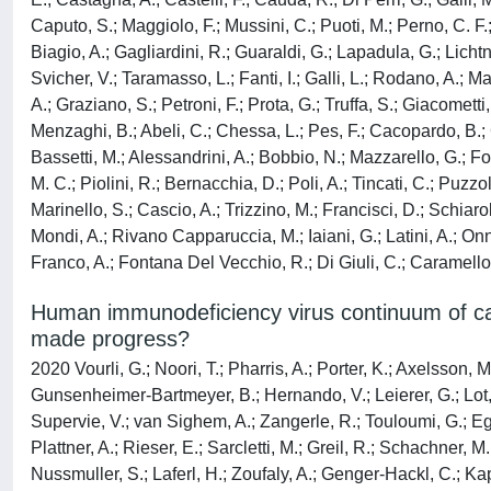
Caputo, S.; Maggiolo, F.; Mussini, C.; Puoti, M.; Perno, C. F.
Biagio, A.; Gagliardini, R.; Guaraldi, G.; Lapadula, G.; Lichtn
Svicher, V.; Taramasso, L.; Fanti, I.; Galli, L.; Rodano, A.; 
A.; Graziano, S.; Petroni, F.; Prota, G.; Truffa, S.; Giacomett
Menzaghi, B.; Abeli, C.; Chessa, L.; Pes, F.; Cacopardo, B.; Ce
Bassetti, M.; Alessandrini, A.; Bobbio, N.; Mazzarello, G.; Fon
M. C.; Piolini, R.; Bernacchia, D.; Poli, A.; Tincati, C.; Puzzo
Marinello, S.; Cascio, A.; Trizzino, M.; Francisci, D.; Schiarol
Mondi, A.; Rivano Capparuccia, M.; Iaiani, G.; Latini, A.; Onne
Franco, A.; Fontana Del Vecchio, R.; Di Giuli, C.; Caramello, 
Human immunodeficiency virus continuum of car
made progress?
2020 Vourli, G.; Noori, T.; Pharris, A.; Porter, K.; Axelsson, M.; Begovac, J.; Cazein, F.; Costagliola, D.; Cowan, S.; Croxford, S.; Monforte, A. D.; Delpech, V.; Diaz, A.; Girardi, E.; Gunsenheimer-Bartmeyer, B.; Hernando, V.; Leierer, G.; Lot, F.; Nunez, O.; Obel, N.; Op de Coul, E.; Paraskeva, D.; Patrinos, S.; Reiss, P.; Schmid, D.; Sonnerborg, A.; Suligoi, B.; Supervie, V.; van Sighem, A.; Zangerle, R.; Touloumi, G.; Egle, A.; Kanatschnig, M.; Ollinger, A.; Rieger, A.; Schmied, B.; Wallner, E.; Dewasurendra, D.; Gisinger, M.; Kitchen, M.; Plattner, A.; Rieser, E.; Sarcletti, M.; Greil, R.; Schachner, M.; Skocic, M.; Muller, M.; Aichwalder, R.; Chromy, D.; Grabmeier-Pfstershammer, K.; Skoll, M.; Touzeau, V.; Cichon, P.; Wolf-Nussmuller, S.; Laferl, H.; Zoufaly, A.; Genger-Hackl, C.; Kapper, A.; Schneeberger, T.; Trattner, E.; Schober, G.; Atzl, M.; Hartmann, B.; Puchhammer-Stockl, E.; Berg, J.; Appoyer, H.; Rappold, M.; Strickner, S.; Schindelwig, K.; Ledergerber, B.; Fatkenheuer, G.; Gerstof, J.; Kronborg, G.; Pedersen, C.; Larsen, C. S.; Pedersen, G.; Mohey, R.; Nielsen, L.; Weise, L.; Kvinesdal, B.; Jensen, J.; Abgrall, S.; Bernard, L.; Billaud, E.; Boue, F.; Boyer, L.; Cabie, A.; Caby, F.; Canestri, A.; Cotte, L.; de Truchis, P.; Duval, X.; Duvivier, C.; Enel, P.; Fischer, H.; Gasnault, J.; Gaud, C.; Grabar, S.; Khuong-Josses, M. A.; Launay, O.; Marchand, L.; Mary-Krause, M.; Matheron, S.; Melica-Gregoire, G.; Melliez, H.; Meynard, J. L.; Nacher, M.; Pavie, J.; Piroth, L.; Poizot-Martin, I.; Pradier, C.; Reynes, J.; Rouveix, E.; Simon, A.; Slama, L.; Tattevin, P.; Tissot-Dupont, H.; Biga, J.; Kurth, T.; Jacquemet, N.; Guiguet, M.; Leclercq, S.; Lievre, L.; Marshall, E.; Roul, H.; Selinger-Leneman, H.; Potard, V.; Benveniste, O.; Breton, G.; Lupin, C.; Bourzam, E.; Girard, P. M.; Fonquernie, L.; Valin, N.; Lefebvre, B.; Sebire, M.; Pialoux, G.; Lebrette, M. G.; Tibaut, P.; Adda, A.; Hamidi, M.; Cadranel, J.; Lavole, A.; Parrot, A.; Bouchaud, O.; Vignier, N.; Mechai, F.; Makhlouf, S.; Honore, P.; Bergmann, J. F.; Delcey, V.; Lopes, A.; Sellier, P.; Parrinello, M.; Oksenhendler, E.; Gerard, L.; Molina, J. M.; Rozenbaum, W.; Denis, B.; De Castro, N.; Lascoux, C.; Yazdanpanah, Y.; Lariven, S.; Joly, V.; Rioux, C.; Poupard, M.; Taverne, B.; Sutton, L.; Masse, V.; Genet, P.; Wifaq, B.; Gerbe, J.; Grefe, S.; Dupont, C.; Freire Maresca, A.; Reimann, E.; Bloch, M.; Meier, F.; Mortier, E.; Zeng, F.; Montoya, B.; Perronne, C.; Mathez, D.; Marigot-Outtandy, D.; Berthe, H.; Greder Belan, A.; Terby, A.; Godin Collet, C.; Marque Juillet, S.; Ruquet, M.; Roussin-Bretagne, S.; Colardelle, P.; Granier, F.; Laurichesse, J. J.; Perronne, V.; Akpan, T.; Marcou, M.; Daneluzzi, V.; Veyssier-Belot, C.; Masson, H.; Welker, Y.; Brazille, P.; Kahn, J. E.; Zucman, D.; Majerholc, C.; Fourn, E.; Bornarel, D.; Chambrin, V.; Kansau, I.; Raho-Moussa, M.; Lelievre, J. D.; Saidani, M.; Chesnel, C.; Dumont, C.; Vittecoq, D.; Derradji, O.; Bolliot, C.; Goujard, C.; Teicher, E.; Mole, M.; Bourdic, K.; Salmon, D.; Le Jeunne, C.; Guet, P.; Pietri, M. P.; Pannier Metzger, E.; Marcou, V.; Loulergue, P.; Dupin, N.; Morini, J. P.; Deleuze, J.; Gerhardt, P.; Chanal, J.; Weiss, L.; Lucas, M. L.; Jung, C.; Ptak, M.; Viard, J. P.; Ghosn, J.; Gazalet, P.; Cros, A.; Maignan, A.; Lortholary, O.; Rouzaud, C.; Touam, F.; Benhadj, K.; Consigny, P. H.; Bossi, P.; Gergely, A.; Cessot, G.; Durand, F.; B