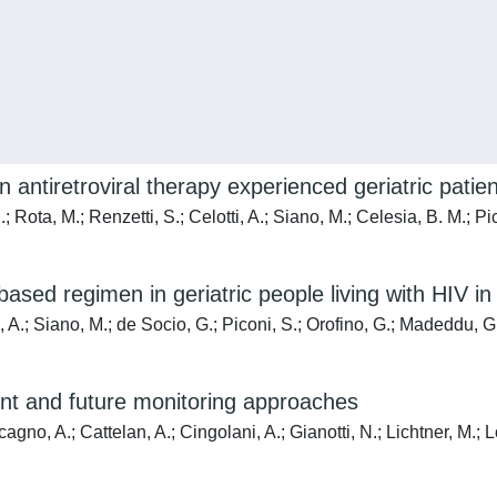
n antiretroviral therapy experienced geriatric patien
; Rota, M.; Renzetti, S.; Celotti, A.; Siano, M.; Celesia, B. M.; Pi
)-based regimen in geriatric people living with HIV
A.; Siano, M.; de Socio, G.; Piconi, S.; Orofino, G.; Madeddu, G.;
rent and future monitoring approaches
agno, A.; Cattelan, A.; Cingolani, A.; Gianotti, N.; Lichtner, M.; 