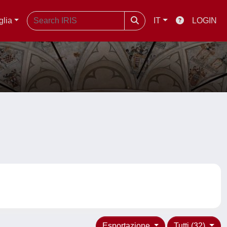
glia
IT
LOGIN
Esportazione
Tutti (32)