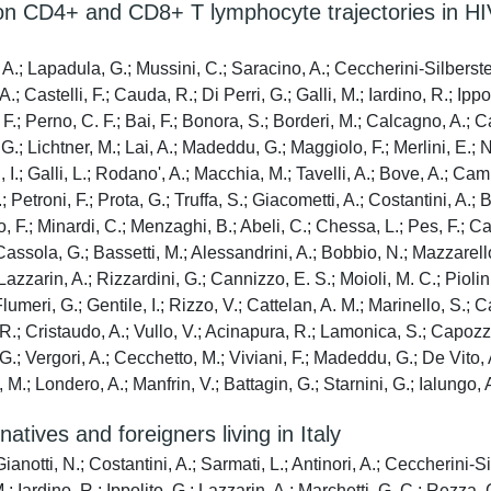
n CD4+ and CD8+ T lymphocyte trajectories in HIV
A.; Lapadula, G.; Mussini, C.; Saracino, A.; Ceccherini-Silberstei
; Castelli, F.; Cauda, R.; Di Perri, G.; Galli, M.; Iardino, R.; Ippo
 F.; Perno, C. F.; Bai, F.; Bonora, S.; Borderi, M.; Calcagno, A.; C
, G.; Lichtner, M.; Lai, A.; Madeddu, G.; Maggiolo, F.; Merlini, E.; 
 I.; Galli, L.; Rodano', A.; Macchia, M.; Tavelli, A.; Bove, A.; Ca
.; Petroni, F.; Prota, G.; Truffa, S.; Giacometti, A.; Costantini, A
o, F.; Minardi, C.; Menzaghi, B.; Abeli, C.; Chessa, L.; Pes, F.; C
; Cassola, G.; Bassetti, M.; Alessandrini, A.; Bobbio, N.; Mazzarell
 Lazzarin, A.; Rizzardini, G.; Cannizzo, E. S.; Moioli, M. C.; Piolin
umeri, G.; Gentile, I.; Rizzo, V.; Cattelan, A. M.; Marinello, S.; Cas
 R.; Cristaudo, A.; Vullo, V.; Acinapura, R.; Lamonica, S.; Capoz
, G.; Vergori, A.; Cecchetto, M.; Viviani, F.; Madeddu, G.; De Vito
 M.; Londero, A.; Manfrin, V.; Battagin, G.; Starnini, G.; Ialungo, 
tives and foreigners living in Italy
anotti, N.; Costantini, A.; Sarmati, L.; Antinori, A.; Ceccherini-Si
M.; Iardino, R.; Ippolito, G.; Lazzarin, A.; Marchetti, G. C.; Rezza, 