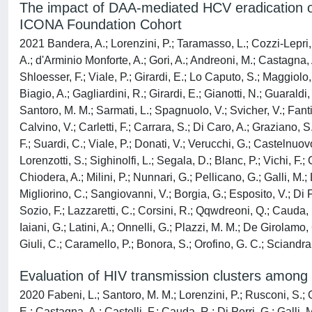
The impact of DAA-mediated HCV eradication o
ICONA Foundation Cohort
2021 Bandera, A.; Lorenzini, P.; Taramasso, L.; Cozzi-Lepri, 
A.; d'Arminio Monforte, A.; Gori, A.; Andreoni, M.; Castagna, A.
Shloesser, F.; Viale, P.; Girardi, E.; Lo Caputo, S.; Maggiolo,
Biagio, A.; Gagliardini, R.; Girardi, E.; Gianotti, N.; Guaraldi
Santoro, M. M.; Sarmati, L.; Spagnuolo, V.; Svicher, V.; Fanti,
Calvino, V.; Carletti, F.; Carrara, S.; Di Caro, A.; Graziano, S
F.; Suardi, C.; Viale, P.; Donati, V.; Verucchi, G.; Castelnuov
Lorenzotti, S.; Sighinolfi, L.; Segala, D.; Blanc, P.; Vichi, F.
Chiodera, A.; Milini, P.; Nunnari, G.; Pellicano, G.; Galli, M.;
Migliorino, C.; Sangiovanni, V.; Borgia, G.; Esposito, V.; Di Fl
Sozio, F.; Lazzaretti, C.; Corsini, R.; Qqwdreoni, Q.; Cauda,
Iaiani, G.; Latini, A.; Onnelli, G.; Plazzi, M. M.; De Girolamo
Giuli, C.; Caramello, P.; Bonora, S.; Orofino, G. C.; Sciandra,
Evaluation of HIV transmission clusters among na
2020 Fabeni, L.; Santoro, M. M.; Lorenzini, P.; Rusconi, S.; Gi
E.; Castagna, A.; Castelli, F.; Cauda, R.; Di Perri, G.; Galli, 