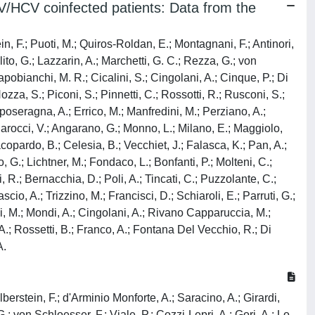
/HCV coinfected patients: Data from the
n, F.; Puoti, M.; Quiros-Roldan, E.; Montagnani, F.; Antinori,
lito, G.; Lazzarin, A.; Marchetti, G. C.; Rezza, G.; von
apobianchi, M. R.; Cicalini, S.; Cingolani, A.; Cinque, P.; Di
Nozza, S.; Piconi, S.; Pinnetti, C.; Rossotti, R.; Rusconi, S.;
mposeragna, A.; Errico, M.; Manfredini, M.; Perziano, A.;
.; Barocci, V.; Angarano, G.; Monno, L.; Milano, E.; Maggiolo,
acopardo, B.; Celesia, B.; Vecchiet, J.; Falasca, K.; Pan, A.;
o, G.; Lichtner, M.; Fondaco, L.; Bonfanti, P.; Molteni, C.;
i, R.; Bernacchia, D.; Poli, A.; Tincati, C.; Puzzolante, C.;
cio, A.; Trizzino, M.; Francisci, D.; Schiaroli, E.; Parruti, G.;
zi, M.; Mondi, A.; Cingolani, A.; Rivano Capparuccia, M.;
, A.; Rossetti, B.; Franco, A.; Fontana Del Vecchio, R.; Di
A.
lberstein, F.; d'Arminio Monforte, A.; Saracino, A.; Girardi,
G.; von Schloesser, F.; Viale, P.; Cozzi-Lepri, A.; Gori, A.; Lo