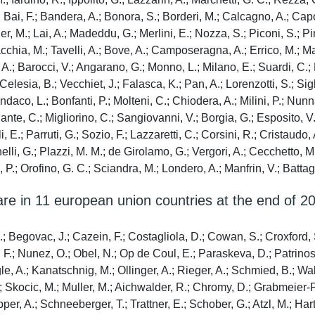
; Bai, F.; Bandera, A.; Bonora, S.; Borderi, M.; Calcagno, A.; Capo
er, M.; Lai, A.; Madeddu, G.; Merlini, E.; Nozza, S.; Piconi, S.; P
Macchia, M.; Tavelli, A.; Bove, A.; Camposeragna, A.; Errico, M.; Ma
i, A.; Barocci, V.; Angarano, G.; Monno, L.; Milano, E.; Suardi, C.;
lesia, B.; Vecchiet, J.; Falasca, K.; Pan, A.; Lorenzotti, S.; Sighi
daco, L.; Bonfanti, P.; Molteni, C.; Chiodera, A.; Milini, P.; Nunna
lante, C.; Migliorino, C.; Sangiovanni, V.; Borgia, G.; Esposito, V.;
i, E.; Parruti, G.; Sozio, F.; Lazzaretti, C.; Corsini, R.; Cristaud
lli, G.; Plazzi, M. M.; de Girolamo, G.; Vergori, A.; Cecchetto, M.;
P.; Orofino, G. C.; Sciandra, M.; Londero, A.; Manfrin, V.; Battagi
e in 11 european union countries at the end of 20
eck-Wirth, G.; Michel, C.; Benomar, M.; Rey, D.; Partisani, M.; Cheneau, C.; Batard, M. L.; Fischer, P.; Leclercq, P.; Blanc, M.; Morand, P.; Epaulard, O.; Signori-Schmuck, A.; Laurichesse, H.; Jacomet, C.; Vidal, M.; Coban, D.; Casanova, S.; Fresard, A.; Guglielminotti, C.; Botelho-Nevers, E.; Brunon-Gagneux, A.; Ronat, V.; Verdon, R.; Dargere, S.; Haustraete, E.; Feret, P.; Goubin, P.; Chavanet, P.; Fillion, A.; Croisier, D.; Gohier, S.; Arvieux, C.; Souala, F.; Chapplain, J. M.; Ratajczak, M.; Rohan, J.; Faller, J. P.; Ruyer, O.; Gendrin, V.; Toko, L.; Chirouze, C.; Hustache-Mathieu, L.; Faucher, J. F.; Proust, A.; Magy-Bertrand, N.; Gil, H.; Meaux-Ruault, N.; Sotto, A.; Rouanet, I.; Mauboussin, J. M.; Doncesco, R.; Jacques, G.; May, T.; Rabaud, C.; Andre, M.; Delestan, M.; Bouillon, M. P.; Bani-Sadr, F.; Rouger, C.; Berger, J. L.; Nguyen, Y.; Marchou, B.; Delobel, P.; Martin Blondel, G.; Cuzin, L.; Biezunski, N.; Alric, L.; Bonnet, D.; Guivarch, M.; Palacin, A.; Payssan, V.; Ajana, F.; Meybeck, A.; Viget, N.; Pugliese, P.; Roger, P. M.; Rosenthal, E.; Durant, J.; Cua, E.; Naqvi, A.; Perbost, I.; Risso, K.; Quinsat, D.; Raphael, St.; Del Giudice, P.; Dides, P. Y.; Sambuc, R.; Antolini-Bouvenot, M. S.; Druart, P.; Meddeb, L.; Ravaux, I.; Menard, A.; Tomei, C.; Dhiver, C.; Moreau, J.; Mokhtari, S.; Soavi, M. J.; Tomas, V.; Bregigeon, S.; Faucher, O.; Obry-Roguet, V.; Ritleng, A. S.; Petit, N.; Bartoli, C.; Ruiz, J. M.; Blanc, D.; Allegre, T.; Sordage, M.; Riou, J. M.; Faudon, C.; Slama, B.; Zerazhi, H.; Boulat, O.; Chebrek, S.; Beyrne, M.; Granet Brunello, P.; Pellissier, L.; Bonnabel, D.; Cohen Valensi, R.; Mouchet, B.; Mboungou, G.; Lafeuillade, A.; Hope-Rapp, E.; Hittinger, G.; Philip, G.; Lambry, V.; Raf, F.; Allavena, C.; Hall, N.; Reliquet, V.; Chidiac, C.; Ferry, T.; Perpoint, T.; Miailhes, P.; Boibieux, A.; Livrozet, J. M.; Makhlouf, D.; Brunel, F.; Chiarello, P.; Hoen, B.; Lamaury, I.; Fabre, I.; Samar, K.; Duvallon, E.; Clavel, C.; Stegmann, S.; Walter, V.; Adriouch, L.; Huber, F.; Vanticlke, V.; Couppie, P.; Abel, S.; Pierre-Francois, S.; Ricaud, C.; Rodet, R.; Wartel, G.; Sautron, C.; Poubeau, P.; Borgherini, G.; Camuset, G.; Arasteh, K.; Kowohl Vivantes, S.; Schurmann, D.; Warncke Charite, M.; Rockstroh, J.; Wasmuth, J.; Hass, S.; Jensen, B. O.; Feind, C.; Esser, S.; Schenk-Westkamp, P.; Haberl, A.; Stephan, C.; Plettenberg, A.; Kuhlendahl, F.; Adam, A.; Weitner, L.; Schewe, K.; Goey, H.; Fenske, S.; Buhk, T.; Stellbrink, H. J.; Hofmann, C.; Hansen, S.; Degen, O.; Heuer, M.; Stoll, M.; Gerschmann, S.; Horst, H.; Trautmann, S.; Gillor, D.; Bogner, J.; Sonntag, B.; Salzberger, B.; Fritzsche, C.; Adamis, G.; Antoniadou, A.; Chini, M.; Chrysos, G.; Gikas, A.; Gogos, H. A.; Katsarou, O.; Lazanas, M.; Metallidis, S.; Panagopoulos, P.; Paparizos, V.; Papastamopoulos, V.; Paraskevis, D.; Psychogiou, M.; Sambatakou, H.; Sipsas, N. V.; Pantazis, N.; Papadopoulos, A.; Nitsotolis, T.; Xylomenos, G.; Marangos, M. N.; Kouramba, A.; Kontos, A.; Lioni, A.; Tsachouridou, O.; Kourkounti, S.; Ganitis, A.; Barbounakis, E.; d'Arminio Monforte, A.; Antinori, A.; Andreoni, M.; Castagna, A.; Castelli, F.; Cauda, R.; Di Perri, G.; Galli, M.; Iardino, R.; Ippolito, G.; Lazzarin, A.; Marchetti, G. C.; Rezza, G.; von Schloesser, F.; Viale, P.; Ceccherini-Silberstein, F.; Cozzi-Lepri, A.; Lo Caputo, S.; Mussini, C.; Puoti, M.; Perno, C. F.; Bai, F.; Balotta, C.; Bandera, A.; Bonora, S.; Borderi, M.; Calcagno, A.; Capetti, A.; Capobianchi, M. R.; Cicalini, S.; Cingolani, A.; Cinque, P.; Di Biagio, A.; Gianotti, N.; Gori, A.; Guaraldi, G.; Lapadula, G.; Lichtner, M.; Madeddu, G.; Maggiolo, F.; 