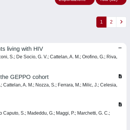
1
2
ts living with HIV
coni, S.; De Socio, G. V.; Cattelan, A. M.; Orofino, G.; Riva,
 in the GEPPO cohort
 Cattelan, A. M.; Nozza, S.; Ferrara, M.; Milic, J.; Celesia,
Lo Caputo, S.; Madeddu, G.; Maggi, P.; Marchetti, G. C.;