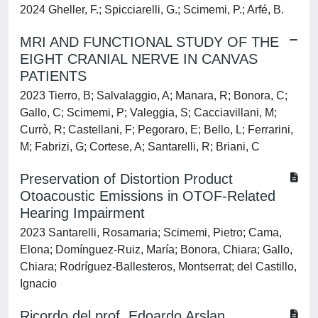
2024 Gheller, F.; Spicciarelli, G.; Scimemi, P.; Arfé, B.
MRI AND FUNCTIONAL STUDY OF THE
EIGHT CRANIAL NERVE IN CANVAS
PATIENTS
2023 Tierro, B; Salvalaggio, A; Manara, R; Bonora, C;
Gallo, C; Scimemi, P; Valeggia, S; Cacciavillani, M;
Currò, R; Castellani, F; Pegoraro, E; Bello, L; Ferrarini,
M; Fabrizi, G; Cortese, A; Santarelli, R; Briani, C
Preservation of Distortion Product
Otoacoustic Emissions in OTOF-Related
Hearing Impairment
2023 Santarelli, Rosamaria; Scimemi, Pietro; Cama,
Elona; Domínguez-Ruiz, María; Bonora, Chiara; Gallo,
Chiara; Rodríguez-Ballesteros, Montserrat; del Castillo,
Ignacio
Ricordo del prof. Edoardo Arslan