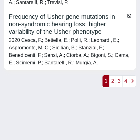
A.; Santarelli, R.; Trevisi, P.
Frequency of Usher gene mutations in
non-syndromic hearing loss: higher
variability of the Usher phenotype
2020 Cesca, F.; Bettella, E.; Polli, R.; Leonardi, E.;
Aspromonte, M. C.; Sicilian, B.; Stanzial, F.;
Benedicenti, F.; Sensi, A.; Ciorba, A.; Bigoni, S.; Cama,
E.; Scimemi, P.; Santarelli, R.; Murgia, A.
1
2
3
4
Powered by
IRIS
-
about IRIS
-
Utilizzo dei cookie
-
Privacy
Copyright © 2026