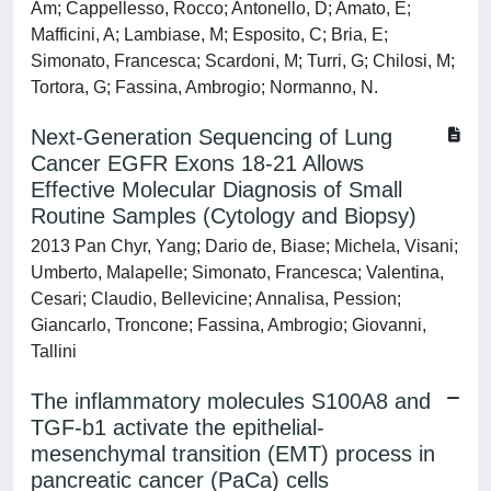
Am; Cappellesso, Rocco; Antonello, D; Amato, E;
Mafficini, A; Lambiase, M; Esposito, C; Bria, E;
Simonato, Francesca; Scardoni, M; Turri, G; Chilosi, M;
Tortora, G; Fassina, Ambrogio; Normanno, N.
Next-Generation Sequencing of Lung
Cancer EGFR Exons 18-21 Allows
Effective Molecular Diagnosis of Small
Routine Samples (Cytology and Biopsy)
2013 Pan Chyr, Yang; Dario de, Biase; Michela, Visani;
Umberto, Malapelle; Simonato, Francesca; Valentina,
Cesari; Claudio, Bellevicine; Annalisa, Pession;
Giancarlo, Troncone; Fassina, Ambrogio; Giovanni,
Tallini
The inflammatory molecules S100A8 and
TGF-b1 activate the epithelial-
mesenchymal transition (EMT) process in
pancreatic cancer (PaCa) cells