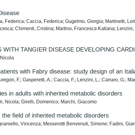
 Disease
a, Federica; Caccia, Federica; Gugelmo, Giorgia; Martinetti, Lori
esca; Chimenti, Cristina; Martino, Francesca Katiana; Lenzini, L
 WITH TANGIER DISEASE DEVELOPING CARD
 Nicola
atients with Fabry disease: study design of an Ital
gon, F.; Gasperetti, A.; Caccia, F.; Lenzini, L.; Carraro, G.; March
gies in adults with inherited metabolic disorders
ri, Nicola; Girelli, Domenico; Marchi, Giacomo
he field of inherited metabolic disorders
naniello, Vincenza; Messerotti Benvenuti, Simone; Fadini, Gian 