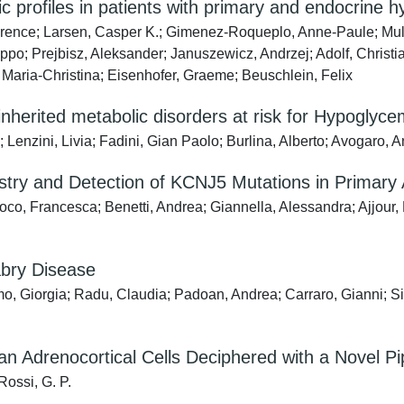
c profiles in patients with primary and endocrine h
rence; Larsen, Casper K.; Gimenez-Roqueplo, Anne-Paule; Mulate
lippo; Prejbisz, Aleksander; Januszewicz, Andrzej; Adolf, Chris
Maria-Christina; Eisenhofer, Graeme; Beuschlein, Felix
nherited metabolic disorders at risk for Hypoglycem
enzini, Livia; Fadini, Gian Paolo; Burlina, Alberto; Avogaro, An
y and Detection of KCNJ5 Mutations in Primary 
Gioco, Francesca; Benetti, Andrea; Giannella, Alessandra; Ajjour
abry Disease
elmo, Giorgia; Radu, Claudia; Padoan, Andrea; Carraro, Gianni; 
n Adrenocortical Cells Deciphered with a Novel Pi
Rossi, G. P.