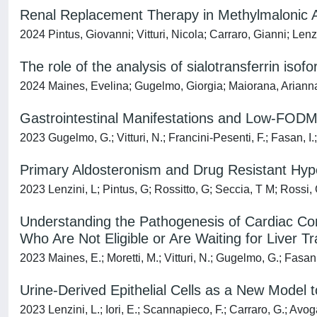
Renal Replacement Therapy in Methylmalonic Ac
2024 Pintus, Giovanni; Vitturi, Nicola; Carraro, Gianni; Lenz
The role of the analysis of sialotransferrin is
2024 Maines, Evelina; Gugelmo, Giorgia; Maiorana, Arianna; M
Gastrointestinal Manifestations and Low-FODMA
2023 Gugelmo, G.; Vitturi, N.; Francini-Pesenti, F.; Fasan, I.;
Primary Aldosteronism and Drug Resistant Hype
2023 Lenzini, L; Pintus, G; Rossitto, G; Seccia, T M; Rossi,
Understanding the Pathogenesis of Cardiac Comp
Who Are Not Eligible or Are Waiting for Liver T
2023 Maines, E.; Moretti, M.; Vitturi, N.; Gugelmo, G.; Fasan, I
Urine-Derived Epithelial Cells as a New Model
2023 Lenzini, L.; Iori, E.; Scannapieco, F.; Carraro, G.; Avogar