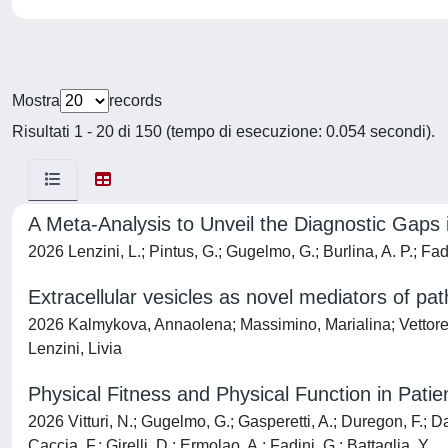
Mostra
records
Risultati 1 - 20 di 150 (tempo di esecuzione: 0.054 secondi).
A Meta-Analysis to Unveil the Diagnostic Gap
2026 Lenzini, L.; Pintus, G.; Gugelmo, G.; Burlina, A. P.; Fadini
Extracellular vesicles as novel mediators of p
2026 Kalmykova, Annaolena; Massimino, Marialina; Vettore, Mo
Lenzini, Livia
Physical Fitness and Physical Function in Pati
2026 Vitturi, N.; Gugelmo, G.; Gasperetti, A.; Duregon, F.; D
Caccia, F.; Girelli, D.; Ermolao, A.; Fadini, G.; Battaglia, Y.