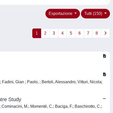
Esportazione
Tutti (150)
1
2
3
4
5
6
7
8
ini, Gian ; Paolo, ; Bertoli, Alessandro; Vitturi, Nicola;
ntre Study
.; Cominacini, M.; Momentè, C.; Baciga, F.; Baschirotto, C.;