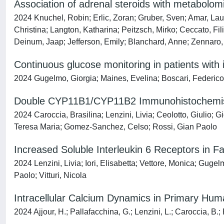
Association of adrenal steroids with metabolomi
2024 Knuchel, Robin; Erlic, Zoran; Gruber, Sven; Amar, Lau
Christina; Langton, Katharina; Peitzsch, Mirko; Ceccato, Fi
Deinum, Jaap; Jefferson, Emily; Blanchard, Anne; Zennaro, 
Continuous glucose monitoring in patients with i
2024 Gugelmo, Giorgia; Maines, Evelina; Boscari, Federico; L
Double CYP11B1/CYP11B2 Immunohistochemistr
2024 Caroccia, Brasilina; Lenzini, Livia; Ceolotto, Giulio; 
Teresa Maria; Gomez-Sanchez, Celso; Rossi, Gian Paolo
Increased Soluble Interleukin 6 Receptors in F
2024 Lenzini, Livia; Iori, Elisabetta; Vettore, Monica; Gug
Paolo; Vitturi, Nicola
Intracellular Calcium Dynamics in Primary Huma
2024 Ajjour, H.; Pallafacchina, G.; Lenzini, L.; Caroccia, B.; 