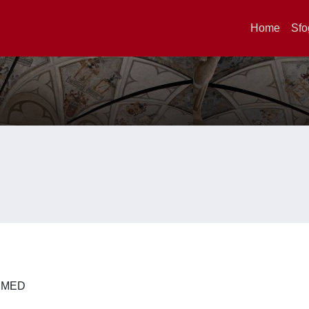
Home
Sfo
 DIMED