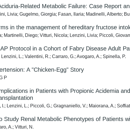
iduria-Related Metabolic Failure: Case Report an
ini, Livia; Gugelmo, Giorgia; Fasan, Ilaria; Madinelli, Alberto; 
oforms in the management of hereditary fructose into
artinelli, Diego; Vitturi, Nicola; Lenzini, Livia; Piccoli, Giova
P Protocol in a Cohort of Fabry Disease Adult Pa
 Lenzini, L.; Valentini, R.; Carraro, G.; Avogaro, A.; Spinella, P.
rtension: A "Chicken-Egg" Story
 G P
lications in Patients with Propionic Acidemia and
ransplantation
.; Lenzini, L.; Piccoli, G.; Gragnaniello, V.; Maiorana, A.; Soffiat
 to Study Renal Metabolic Phenotypes of Patients 
o, A.; Vitturi, N.