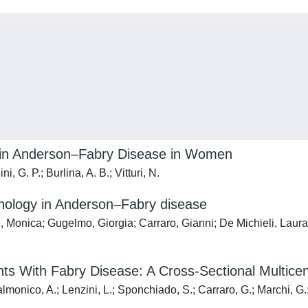
s in Anderson–Fabry Disease in Women
, G. P.; Burlina, A. B.; Vitturi, N.
athology in Anderson–Fabry disease
nica; Gugelmo, Giorgia; Carraro, Gianni; De Michieli, Laura; Fad
ents With Fabry Disease: A Cross-Sectional Multice
almonico, A.; Lenzini, L.; Sponchiado, S.; Carraro, G.; Marchi, G