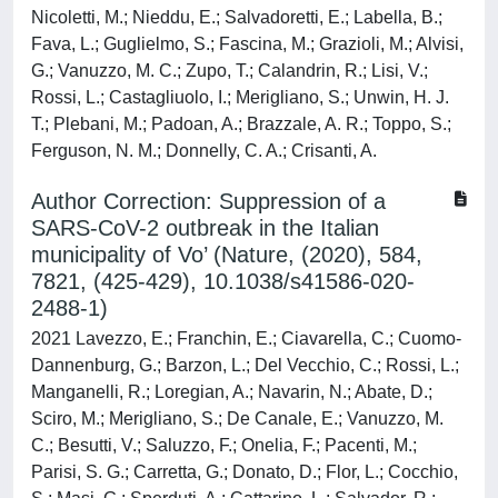
Nicoletti, M.; Nieddu, E.; Salvadoretti, E.; Labella, B.;
Fava, L.; Guglielmo, S.; Fascina, M.; Grazioli, M.; Alvisi,
G.; Vanuzzo, M. C.; Zupo, T.; Calandrin, R.; Lisi, V.;
Rossi, L.; Castagliuolo, I.; Merigliano, S.; Unwin, H. J.
T.; Plebani, M.; Padoan, A.; Brazzale, A. R.; Toppo, S.;
Ferguson, N. M.; Donnelly, C. A.; Crisanti, A.
Author Correction: Suppression of a
SARS-CoV-2 outbreak in the Italian
municipality of Vo’ (Nature, (2020), 584,
7821, (425-429), 10.1038/s41586-020-
2488-1)
2021 Lavezzo, E.; Franchin, E.; Ciavarella, C.; Cuomo-
Dannenburg, G.; Barzon, L.; Del Vecchio, C.; Rossi, L.;
Manganelli, R.; Loregian, A.; Navarin, N.; Abate, D.;
Sciro, M.; Merigliano, S.; De Canale, E.; Vanuzzo, M.
C.; Besutti, V.; Saluzzo, F.; Onelia, F.; Pacenti, M.;
Parisi, S. G.; Carretta, G.; Donato, D.; Flor, L.; Cocchio,