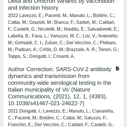
Delta and Omicron variants by vaccination
and infection history
2022 Lavezzo, E.; Pacenti, M.; Manuto, L.; Boldrin, C.;
Cattai, M.; Grazioli, M.; Bianca, F.; Sartori, M.; Caldart,
F.; Castelli, G.; Nicoletti, M.; Nieddu, E.; Salvadoretti, E.;
Labella, B.; Fava, L.; Vanuzzo, M. C.; Lisi, V.; Antonello,
M.; Grimaldi, C. I.; Zulian, C.; Del Vecchio, C.; Plebani,
M.; Padoan, A.; Cirillo, D. M.; Brazzale, A. R.; Tonon, G.;
Toppo, S.; Dorigatti, I.; Crisanti, A.
Author Correction: SARS-CoV-2 antibody
dynamics and transmission from
community-wide serological testing in the
Italian municipality of Vo’ (Nature
Communications, (2021), 12, 1, (4383),
10.1038/s41467-021-24622-7)
2021 Dorigatti, I.; Lavezzo, E.; Manuto, L.; Ciavarella,
C.; Pacenti, M.; Boldrin, C.; Cattai, M.; Saluzzo, F.;
Franchin, E.; Del Vecchio, C.; Caldart, F.; Castelli, G.;