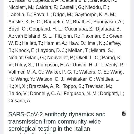
S.; Masi, G.; Sperduti, A.; Cattarino, L.; Salvador, R.;
Nicoletti, M.; Caldart, F.; Castelli, G.; Nieddu, E.;
Labella, B.; Fava, L.; Drigo, M.; Gaythorpe, K. A. M.;
Ainslie, K. E. C.; Baguelin, M.; Bhatt, S.; Boonyasiri, A.;
Boyd, O.; Coupland, H. L.; Cucunuba, Z.; Djafaara, B.
A.; van Elsland, S. L.; Fitzjohn, R.; Flaxman, S.; Green,
W. D.; Hallett, T.; Hamlet, A.; Haw, D.; Imai, N.; Jeffrey,
B.; Knock, E.; Laydon, D. J.; Mellan, T.; Mishra, S.;
Nedjati-Gilani, G.; Nouvellet, P.; Okell, L. C.; Parag, K.
V.; Riley, S.; Thompson, H. A.; Unwin, H. J. T.; Verity, R.;
Vollmer, M. A. C.; Walker, P. G. T.; Walters, C. E.; Wang,
H.; Wang, Y.; Watson, O. J.; Whittaker, C.; Whittles, L.
K.; Xi, X.; Brazzale, A. R.; Toppo, S.; Trevisan, M.;
Baldo, V.; Donnelly, C. A.; Ferguson, N. M.; Dorigatti, I.;
Crisanti, A.
SARS-CoV-2 antibody dynamics and
transmission from community-wide
serological testing in the Italian