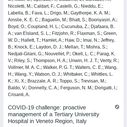
Nicoletti, M.; Caldart, F.; Castelli, G.; Nieddu, E.;
Labella, B.; Fava, L.; Drigo, M.; Gaythorpe, K. A. M.;
Ainslie, K. E. C.; Baguelin, M.; Bhatt, S.; Boonyasiri, A.;
Boyd, O.; Coupland, H. L.; Cucunuba, Z.; Djafaara, B.
A.; van Elsland, S. L.; Fitzjohn, R.; Flaxman, S.; Green,
W. D.; Hallett, T.; Hamlet, A.; Haw, D.; Imai, N.; Jeffrey,
B.; Knock, E.; Laydon, D. J.; Mellan, T.; Mishra, S.;
Nedjati-Gilani, G.; Nouvellet, P.; Okell, L. C.; Parag, K.
V.; Riley, S.; Thompson, H. A.; Unwin, H. J. T.; Verity, R.;
Vollmer, M. A. C.; Walker, P. G. T.; Walters, C. E.; Wang,
H.; Wang, Y.; Watson, O. J.; Whittaker, C.; Whittles, L.
K.; Xi, X.; Brazzale, A. R.; Toppo, S.; Trevisan, M.;
Baldo, V.; Donnelly, C. A.; Ferguson, N. M.; Dorigatti, I.;
Crisanti, A.
COVID-19 challenge: proactive
management of a Tertiary University
Hospital in Veneto Region, Italy