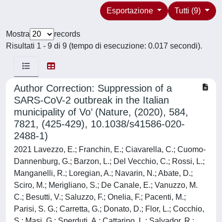
Esportazione
Tutti (9)
Mostra
records
Risultati 1 - 9 di 9 (tempo di esecuzione: 0.017 secondi).
Author Correction: Suppression of a
SARS-CoV-2 outbreak in the Italian
municipality of Vo’ (Nature, (2020), 584,
7821, (425-429), 10.1038/s41586-020-
2488-1)
2021 Lavezzo, E.; Franchin, E.; Ciavarella, C.; Cuomo-
Dannenburg, G.; Barzon, L.; Del Vecchio, C.; Rossi, L.;
Manganelli, R.; Loregian, A.; Navarin, N.; Abate, D.;
Sciro, M.; Merigliano, S.; De Canale, E.; Vanuzzo, M.
C.; Besutti, V.; Saluzzo, F.; Onelia, F.; Pacenti, M.;
Parisi, S. G.; Carretta, G.; Donato, D.; Flor, L.; Cocchio,
S.; Masi, G.; Sperduti, A.; Cattarino, L.; Salvador, R.;