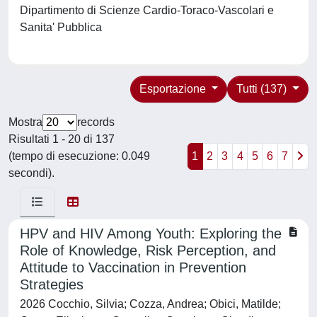
Dipartimento di Scienze Cardio-Toraco-Vascolari e
Sanita' Pubblica
Esportazione
Tutti (137)
Mostra
records
Risultati 1 - 20 di 137
(tempo di esecuzione: 0.049
1
2
3
4
5
6
7
secondi).
HPV and HIV Among Youth: Exploring the
Role of Knowledge, Risk Perception, and
Attitude to Vaccination in Prevention
Strategies
2026 Cocchio, Silvia; Cozza, Andrea; Obici, Matilde;