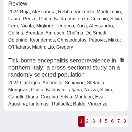
Review
2024 Buja, Alessandra; Rebba, Vincenzo; Montecchio,
Laura; Renzo, Giulia; Baldo, Vincenzo; Cocchio, Silvia;
Ferri, Nicola; Migliore, Federico; Zorzi, Alessandro;
Collins, Brendan; Amrouch, Cheïma; De Smedt,
Delphine; Kypridemos, Christodoulos; Petrovic, Mirko;
O’Flaherty, Martin; Lip, Gregory
Tick-borne encephalitis seroprevalence in
northern Italy: a cross-sectional study on a
randomly selected population
2024 Castagna, Antonella; Schiavon, Stefania;
Mengozzi, Giulio; Baldovin, Tatjana; Nozza, Silvia;
Canetti, Diana; Cocchio, Silvia; Montuori, Eva
Agostina; Iantomasi, Raffaella; Baldo, Vincenzo
1
2
3
4
5
6
7