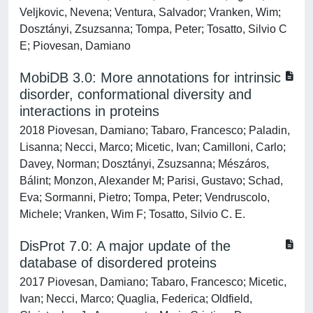
Veljkovic, Nevena; Ventura, Salvador; Vranken, Wim;
Dosztányi, Zsuzsanna; Tompa, Peter; Tosatto, Silvio C
E; Piovesan, Damiano
MobiDB 3.0: More annotations for intrinsic
disorder, conformational diversity and
interactions in proteins
2018 Piovesan, Damiano; Tabaro, Francesco; Paladin,
Lisanna; Necci, Marco; Micetic, Ivan; Camilloni, Carlo;
Davey, Norman; Dosztányi, Zsuzsanna; Mészáros,
Bálint; Monzon, Alexander M; Parisi, Gustavo; Schad,
Eva; Sormanni, Pietro; Tompa, Peter; Vendruscolo,
Michele; Vranken, Wim F; Tosatto, Silvio C. E.
DisProt 7.0: A major update of the
database of disordered proteins
2017 Piovesan, Damiano; Tabaro, Francesco; Micetic,
Ivan; Necci, Marco; Quaglia, Federica; Oldfield,