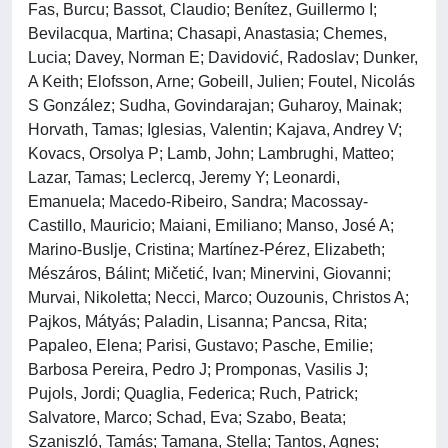
Fas, Burcu; Bassot, Claudio; Benítez, Guillermo I;
Bevilacqua, Martina; Chasapi, Anastasia; Chemes,
Lucia; Davey, Norman E; Davidović, Radoslav; Dunker,
A Keith; Elofsson, Arne; Gobeill, Julien; Foutel, Nicolás
S González; Sudha, Govindarajan; Guharoy, Mainak;
Horvath, Tamas; Iglesias, Valentin; Kajava, Andrey V;
Kovacs, Orsolya P; Lamb, John; Lambrughi, Matteo;
Lazar, Tamas; Leclercq, Jeremy Y; Leonardi,
Emanuela; Macedo-Ribeiro, Sandra; Macossay-
Castillo, Mauricio; Maiani, Emiliano; Manso, José A;
Marino-Buslje, Cristina; Martínez-Pérez, Elizabeth;
Mészáros, Bálint; Mičetić, Ivan; Minervini, Giovanni;
Murvai, Nikoletta; Necci, Marco; Ouzounis, Christos A;
Pajkos, Mátyás; Paladin, Lisanna; Pancsa, Rita;
Papaleo, Elena; Parisi, Gustavo; Pasche, Emilie;
Barbosa Pereira, Pedro J; Promponas, Vasilis J;
Pujols, Jordi; Quaglia, Federica; Ruch, Patrick;
Salvatore, Marco; Schad, Eva; Szabo, Beata;
Szaniszló, Tamás; Tamana, Stella; Tantos, Agnes;