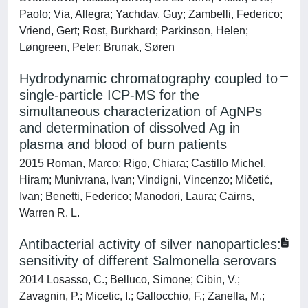
Paolo; Via, Allegra; Yachdav, Guy; Zambelli, Federico;
Vriend, Gert; Rost, Burkhard; Parkinson, Helen;
Løngreen, Peter; Brunak, Søren
Hydrodynamic chromatography coupled to
single-particle ICP-MS for the
simultaneous characterization of AgNPs
and determination of dissolved Ag in
plasma and blood of burn patients
2015 Roman, Marco; Rigo, Chiara; Castillo Michel,
Hiram; Munivrana, Ivan; Vindigni, Vincenzo; Mičetić,
Ivan; Benetti, Federico; Manodori, Laura; Cairns,
Warren R. L.
Antibacterial activity of silver nanoparticles:
sensitivity of different Salmonella serovars
2014 Losasso, C.; Belluco, Simone; Cibin, V.;
Zavagnin, P.; Micetic, I.; Gallocchio, F.; Zanella, M.;