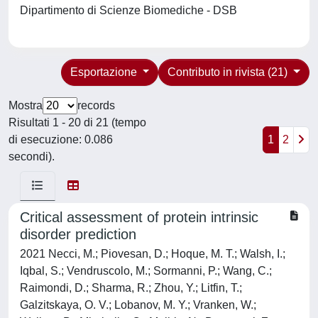
Dipartimento di Scienze Biomediche - DSB
Esportazione
Contributo in rivista (21)
Mostra
records
Risultati 1 - 20 di 21 (tempo
di esecuzione: 0.086
1
2
secondi).
Critical assessment of protein intrinsic
disorder prediction
2021 Necci, M.; Piovesan, D.; Hoque, M. T.; Walsh, I.;
Iqbal, S.; Vendruscolo, M.; Sormanni, P.; Wang, C.;
Raimondi, D.; Sharma, R.; Zhou, Y.; Litfin, T.;
Galzitskaya, O. V.; Lobanov, M. Y.; Vranken, W.;