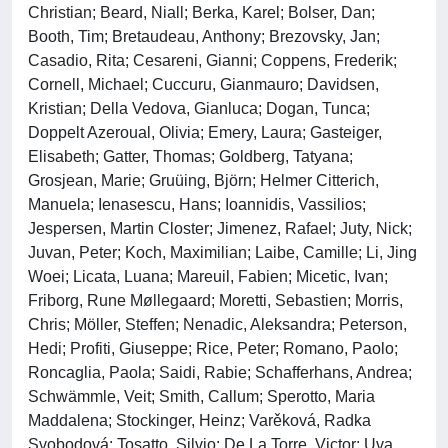
Christian; Beard, Niall; Berka, Karel; Bolser, Dan;
Booth, Tim; Bretaudeau, Anthony; Brezovsky, Jan;
Casadio, Rita; Cesareni, Gianni; Coppens, Frederik;
Cornell, Michael; Cuccuru, Gianmauro; Davidsen,
Kristian; Della Vedova, Gianluca; Dogan, Tunca;
Doppelt Azeroual, Olivia; Emery, Laura; Gasteiger,
Elisabeth; Gatter, Thomas; Goldberg, Tatyana;
Grosjean, Marie; Gruüing, Björn; Helmer Citterich,
Manuela; Ienasescu, Hans; Ioannidis, Vassilios;
Jespersen, Martin Closter; Jimenez, Rafael; Juty, Nick;
Juvan, Peter; Koch, Maximilian; Laibe, Camille; Li, Jing
Woei; Licata, Luana; Mareuil, Fabien; Micetic, Ivan;
Friborg, Rune Møllegaard; Moretti, Sebastien; Morris,
Chris; Möller, Steffen; Nenadic, Aleksandra; Peterson,
Hedi; Profiti, Giuseppe; Rice, Peter; Romano, Paolo;
Roncaglia, Paola; Saidi, Rabie; Schafferhans, Andrea;
Schwämmle, Veit; Smith, Callum; Sperotto, Maria
Maddalena; Stockinger, Heinz; Varěková, Radka
Svobodová; Tosatto, Silvio; De La Torre, Victor; Uva,