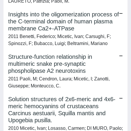
LAURETO, Patrizia; Paoli, M.
Insights into the oligomerization process of
the C-terminal domain of human plasma
membrane Ca2+-ATPase
2011 Benetti, Federico; Micetic, Ivan; Carsughi, F;
Spinozzi, F; Bubacco, Luigi; Beltramini, Mariano
Structure-function relationship in
multimeric snake pre-synaptic
phospholipase A2 neurotoxins
2011 Paoli, M; Cendron, Laura; Micetic, I; Zanotti,
Giuseppe; Monteucco, C.
Solution structures of 2x6-meric and 4x6-
meric hemocyanins of crustaceans
Carcinus aestuarii, Squilla mantis and
Upogebia pusilla.
2010 Micetic, Ivan; Losasso, Carmen; DI MURO, Paolo;