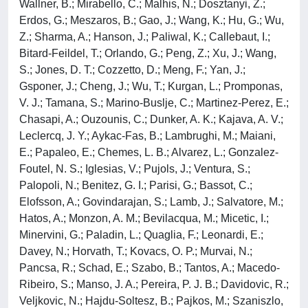
Wallner, B.; Mirabello, C.; Malhis, N.; Dosztanyi, Z.;
Erdos, G.; Meszaros, B.; Gao, J.; Wang, K.; Hu, G.; Wu,
Z.; Sharma, A.; Hanson, J.; Paliwal, K.; Callebaut, I.;
Bitard-Feildel, T.; Orlando, G.; Peng, Z.; Xu, J.; Wang,
S.; Jones, D. T.; Cozzetto, D.; Meng, F.; Yan, J.;
Gsponer, J.; Cheng, J.; Wu, T.; Kurgan, L.; Promponas,
V. J.; Tamana, S.; Marino-Buslje, C.; Martinez-Perez, E.;
Chasapi, A.; Ouzounis, C.; Dunker, A. K.; Kajava, A. V.;
Leclercq, J. Y.; Aykac-Fas, B.; Lambrughi, M.; Maiani,
E.; Papaleo, E.; Chemes, L. B.; Alvarez, L.; Gonzalez-
Foutel, N. S.; Iglesias, V.; Pujols, J.; Ventura, S.;
Palopoli, N.; Benitez, G. I.; Parisi, G.; Bassot, C.;
Elofsson, A.; Govindarajan, S.; Lamb, J.; Salvatore, M.;
Hatos, A.; Monzon, A. M.; Bevilacqua, M.; Micetic, I.;
Minervini, G.; Paladin, L.; Quaglia, F.; Leonardi, E.;
Davey, N.; Horvath, T.; Kovacs, O. P.; Murvai, N.;
Pancsa, R.; Schad, E.; Szabo, B.; Tantos, A.; Macedo-
Ribeiro, S.; Manso, J. A.; Pereira, P. J. B.; Davidovic, R.;
Veljkovic, N.; Hajdu-Soltesz, B.; Pajkos, M.; Szaniszlo,