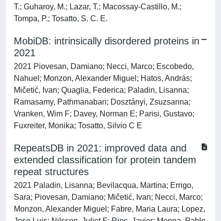
T.; Guharoy, M.; Lazar, T.; Macossay-Castillo, M.;
Tompa, P.; Tosatto, S. C. E.
MobiDB: intrinsically disordered proteins in
2021
2021 Piovesan, Damiano; Necci, Marco; Escobedo,
Nahuel; Monzon, Alexander Miguel; Hatos, András;
Mičetić, Ivan; Quaglia, Federica; Paladin, Lisanna;
Ramasamy, Pathmanaban; Dosztányi, Zsuzsanna;
Vranken, Wim F; Davey, Norman E; Parisi, Gustavo;
Fuxreiter, Monika; Tosatto, Silvio C E
RepeatsDB in 2021: improved data and
extended classification for protein tandem
repeat structures
2021 Paladin, Lisanna; Bevilacqua, Martina; Errigo,
Sara; Piovesan, Damiano; Mičetić, Ivan; Necci, Marco;
Monzon, Alexander Miguel; Fabre, Maria Laura; Lopez,
Jose Luis; Nilsson, Juliet F; Rios, Javier; Menna, Pablo