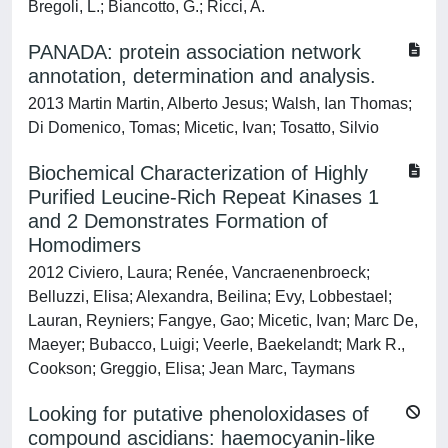
Bregoli, L.; Biancotto, G.; Ricci, A.
PANADA: protein association network
annotation, determination and analysis.
2013 Martin Martin, Alberto Jesus; Walsh, Ian Thomas;
Di Domenico, Tomas; Micetic, Ivan; Tosatto, Silvio
Biochemical Characterization of Highly
Purified Leucine-Rich Repeat Kinases 1
and 2 Demonstrates Formation of
Homodimers
2012 Civiero, Laura; Renée, Vancraenenbroeck;
Belluzzi, Elisa; Alexandra, Beilina; Evy, Lobbestael;
Lauran, Reyniers; Fangye, Gao; Micetic, Ivan; Marc De,
Maeyer; Bubacco, Luigi; Veerle, Baekelandt; Mark R.,
Cookson; Greggio, Elisa; Jean Marc, Taymans
Looking for putative phenoloxidases of
compound ascidians: haemocyanin-like