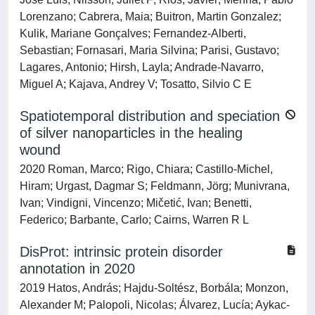
Lorenzano; Cabrera, Maia; Buitron, Martin Gonzalez;
Kulik, Mariane Gonçalves; Fernandez-Alberti,
Sebastian; Fornasari, Maria Silvina; Parisi, Gustavo;
Lagares, Antonio; Hirsh, Layla; Andrade-Navarro,
Miguel A; Kajava, Andrey V; Tosatto, Silvio C E
Spatiotemporal distribution and speciation
of silver nanoparticles in the healing
wound
2020 Roman, Marco; Rigo, Chiara; Castillo-Michel,
Hiram; Urgast, Dagmar S; Feldmann, Jörg; Munivrana,
Ivan; Vindigni, Vincenzo; Mičetić, Ivan; Benetti,
Federico; Barbante, Carlo; Cairns, Warren R L
DisProt: intrinsic protein disorder
annotation in 2020
2019 Hatos, András; Hajdu-Soltész, Borbála; Monzon,
Alexander M; Palopoli, Nicolas; Álvarez, Lucía; Aykac-