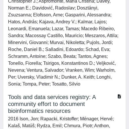
Christopher J.; Aspromonte, Maria Cristina; Davey,
Norman E.; Davidović, Radoslav; Dosztányi,
Zsuzsanna; Elofsson, Arne; Gasparini, Alessandra;
Hatos, András; Kajava, Andrey V.; Kalmar, Lajos;
Leonardi, Emanuela; Lazar, Tamas; Macedo Ribeiro,
Sandra; Macossay Castillo, Mauricio; Meszaros, Attila;
Minervini, Giovanni; Murvai, Nikoletta; Pujols, Jordi;
Roche, Daniel B.; Salladini, Edoardo; Schad, Eva;
Schramm, Antoine; Szabo, Beata; Tantos, Agnes;
Tonello, Fiorella; Tsirigos, Konstantinos D.; Veljković,
Nevena; Ventura, Salvador; Vranken, Wim; Warholm,
Per; Uversky, Vladimir N.; Dunker, A. Keith; Longhi,
Sonia; Tompa, Peter; Tosatto, Silvio
Tools and data services registry: A
community effort to document
bioinformatics resources
2016 Ison, Jon; Rapacki, Kristoffer; Ménager, Hervé;
Kalaš, Matúš; Rydza, Emil; Chmura, Piotr; Anthon,