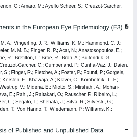
; Menon, G.; Amaro, M.; Ayello Scheer, S.; Creuzot-Garcher,
ments in the European Eye Epidemiology (E3)
, M. A.; Vingerling, J. R.; Williams, K. M.; Hammond, C. J.;
eler, M. M. B.; Finger, R. P.; Acar, N.; Anastosopoulos, E.;
 R.; Bretillon, L.; Broe, R.; Bron, A.; Buitendijk, G.;
.; Creuzot-Garcher, C.; Cumberland, P.; Cunha-Vaz, J.; Daien,
 S.; Finger, R.; Fletcher, A.; Foster, P.; Founti, P.; Gorgels,
Kersten, E.; Khawaja, A.; Klaver, C.; Korobelnik, J. -F.;
 Westrup, V.; Midena, E.; Miotto, S.; Mirshahi, A.; Mohan-
va, E.; Rahi, J.; Raitakari, O.; Rauscher, F.; Ribeiro, L.;
 C.; Segato, T.; Shehata, J.; Silva, R.; Silvestri, G.;
den, T.; Von Hanno, T.; Wiedemann, P.; Williams, K.;
sis of Published and Unpublished Data