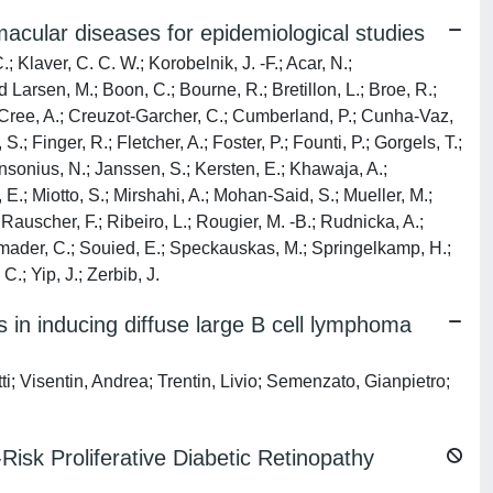
acular diseases for epidemiological studies
; Klaver, C. C. W.; Korobelnik, J. -F.; Acar, N.;
Larsen, M.; Boon, C.; Bourne, R.; Bretillon, L.; Broe, R.;
.; Cree, A.; Creuzot-Garcher, C.; Cumberland, P.; Cunha-Vaz,
.; Finger, R.; Fletcher, A.; Foster, P.; Founti, P.; Gorgels, T.;
sonius, N.; Janssen, S.; Kersten, E.; Khawaja, A.;
E.; Miotto, S.; Mirshahi, A.; Mohan-Said, S.; Mueller, M.;
 Rauscher, F.; Ribeiro, L.; Rougier, M. -B.; Rudnicka, A.;
 Simader, C.; Souied, E.; Speckauskas, M.; Springelkamp, H.;
.; Yip, J.; Zerbib, J.
rs in inducing diffuse large B cell lymphoma
; Visentin, Andrea; Trentin, Livio; Semenzato, Gianpietro;
isk Proliferative Diabetic Retinopathy