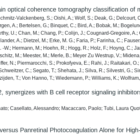
 optical coherence tomography classification of m
Schmitz-Valckenberg, S.; Oishi, A.; Wolf, S.; Deak, G.; Delcourt, C.
n, A.; Bertelsen, G.; Binquet, C.; Bird, A.; Bobak, M.; Bogelund 
arthy, U.; Chan, M.; Chang, P.; Colijn, J.; Cougnard-Gregoire, A
nder, A.; Dietzel, M.; Erke, M. G.; Faria, P.; Farinha, C.; Fauser, S
 -W.; Hermann, M.; Hoehn, R.; Hogg, R.; Holz, F.; Hoyng, C.; Jan
uschitz, M.; Meester, M.; Merle, B.; Meyer Zu Westrup, V.; Midena, 
fer, N.; Piermarocchi, S.; Prokofyeva, E.; Rahi, J.; Raitakari, O.;
chweitzer, C.; Segato, T.; Shehata, J.; Silva, R.; Silvestri, G.;
ijden, T.; Von Hanno, T.; Wiedemann, P.; Williams, K.; Wolfram, C
, synergizes with B cell receptor signaling inhibito
to; Casellato, Alessandro; Macaccaro, Paolo; Tubi, Laura Quotti
ersus Panretinal Photocoagulation Alone for High-R