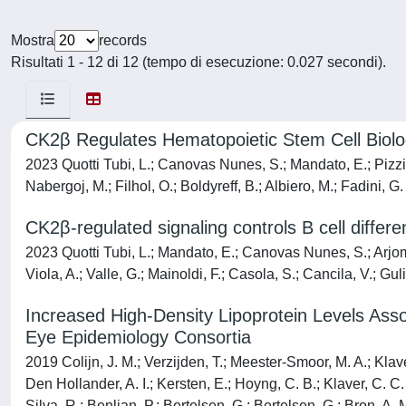
Mostra
records
Risultati 1 - 12 di 12 (tempo di esecuzione: 0.027 secondi).
CK2β Regulates Hematopoietic Stem Cell Biolo
2023 Quotti Tubi, L.; Canovas Nunes, S.; Mandato, E.; Pizzi, M
Nabergoj, M.; Filhol, O.; Boldyreff, B.; Albiero, M.; Fadini, G.
CK2β-regulated signaling controls B cell differe
2023 Quotti Tubi, L.; Mandato, E.; Canovas Nunes, S.; Arjomand
Viola, A.; Valle, G.; Mainoldi, F.; Casola, S.; Cancila, V.; Gul
Increased High-Density Lipoprotein Levels As
Eye Epidemiology Consortia
2019 Colijn, J. M.; Verzijden, T.; Meester-Smoor, M. A.; Klav
Den Hollander, A. I.; Kersten, E.; Hoyng, C. B.; Klaver, C. C.
Silva, R.; Benlian, P.; Bertelsen, G.; Bertelsen, G.; Bron, A. 