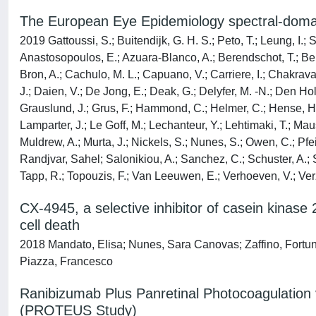
The European Eye Epidemiology spectral-domain
2019 Gattoussi, S.; Buitendijk, G. H. S.; Peto, T.; Leung, I.; 
Anastosopoulos, E.; Azuara-Blanco, A.; Berendschot, T.; Berge
Bron, A.; Cachulo, M. L.; Capuano, V.; Carriere, I.; Chakrav
J.; Daien, V.; De Jong, E.; Deak, G.; Delyfer, M. -N.; Den Holla
Grauslund, J.; Grus, F.; Hammond, C.; Helmer, C.; Hense, H.
Lamparter, J.; Le Goff, M.; Lechanteur, Y.; Lehtimaki, T.; Ma
Muldrew, A.; Murta, J.; Nickels, S.; Nunes, S.; Owen, C.; Pfeif
Randjvar, Sahel; Salonikiou, A.; Sanchez, C.; Schuster, A.; S
Tapp, R.; Topouzis, F.; Van Leeuwen, E.; Verhoeven, V.; Verz
CX-4945, a selective inhibitor of casein kinase 2
cell death
2018 Mandato, Elisa; Nunes, Sara Canovas; Zaffino, Fortuna
Piazza, Francesco
Ranibizumab Plus Panretinal Photocoagulation v
(PROTEUS Study)