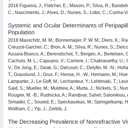
2018 Figueira, J.; Fletcher, E.; Massin, P.; Silva, R.; Bande
C.; Nascimento, J.; Alves, D.; Nunes, S.; Lobo, C.; Cunha-Va
Systemic and Ocular Determinants of Peripapil
Population
2018 Mauschitz, M. M.; Bonnemaijer, P. W. M.; Diers, K.; Rausc
Creuzot-Garcher, C.; Bron, A. M.; Silva, R.; Nunes, S.; Delcou
Azuara-Blanco, A.; Berendschot, T.; Bergen, A.; Bertelsen, G.;
Cachulo, M. L.; Capuano, V.; Carriere, I.; Chakravarthy, U.;
V.; De Jong, E.; Deak, G.; Delcourt, C.; Delyfer, M. -N.; Hollan
T.; Grauslund, J.; Grus, F.; Hense, H. -W.; Hermann, M.; Hoeh
Lamparter, J.; Le Goff, M.; Lechanteur, Y.; Lehtimaki, T.; Leu
Said, S.; Mueller, M.; Muldrew, A.; Murta, J.; Nickels, S.; Nun
Rougier, M. -B.; Rudnicka, A.; Randjvar, Sahel; Salonikiou, A
Simader, C.; Souied, E.; Speckauskas, M.; Springelkamp, H.;
Wolfram, C.; Yip, J.; Zerbib, J.
The Decreasing Prevalence of Nonrefractive Vi