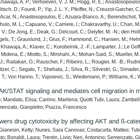
Khawaja, A. P.; Verhoeven, V. J. M.; Hogg, R. E.; Anastosopoulos,
 Nitsch, D.; Founti, P.; Yip, J. L. Y.; Pfeiffer, N.; Creuzot-Garcher,
F.; Acar, N.; Anastosopoulos, E.; Azuara-Blanco, A.; Berendschot, T
achulo, M. L.; Capuano, V.; Carriere, I.; Chakravarthy, U.; Chan, M
; De Jong, E.; Deak, G.; Delcourt, C.; Delyfer, M. -N.; den Hollan
 Gorgels, T.; Grauslund, J.; Grus, F.; Hammond, C.; Hansen, M.; H
hawaja, A.; Klaver, C.; Korobelnik, J. -F.; Lamparter, J.; Le Goff, 
Midena, E.; Miotto, S.; Mirshahi, A.; Mohan-Said, S.; Mueller, M.
, J.; Raitakari, O.; Rauscher, F.; Ribeiro, L.; Rougier, M. -B.; Ru
zer, C.; Segato, T.; Shehata, J.; Silva, R.; Silvestri, G.; Simad
T.; Von Hanno, T.; Vujosevic, S.; Wiedemann, P.; Williams, K.; Wo
/STAT signaling and mediates cell migration in 
Mandato, Elisa; Carrino, Marilena; Quotti Tubi, Laura; Zambello
emenzato, Gianpietro; Piazza, Francesco
ers drug cytotoxicity by affecting AKT and ß-caten
Gianesin, Ketty; Nunes, Sara Canovas; Costacurta, Matteo; Tubi,
to; Bonaldi, Laura; Trentin, Livio; Neri, Antonino; Semenzato, 