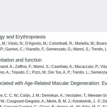
gy and Erythropoiesis
.; Vitulo, N.; D'Agnolo, M.; Colombatti, R.; Martella, M.; Boaro, 
 P.; Gurrieri, C.; Vianello, F.; Semenzato, G.; Manni, S.; Trentin, L
ntiation and function
, A.; Zaffino, F.; Manni, S.; Casellato, A.; Macaccaro, P.; Vitulo
ino, A.; Tripodo, C.; Pizzi, M.; Dei Tos, A. P.; Trentin, L.; Semenza
sociated with Age-Related Macular Degeneration:
er, C. C. W.; Colijn, J. M.; Demirkan, A.; Verzijden, T.; Meester-S
 W.; Cougnard-Gregoire, A.; Merle, B. M. J.; Korobelnik, J. -F.; D
M.; Creuzot-Garcher, C.; Claes, B.; Hense, H. -W.; Erke, M. G.; Fau