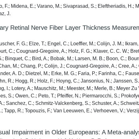
llo, F.; Midena, E.; Varano, M.; Sivaprasad, S.; Eleftheriadis, H.
z, J.
lary Retinal Nerve Fiber Layer Thickness Measure
her, F. G.; Elze, T.; Engel, C.; Loeffler, M.; Colijn, J. M.; Ikram
rt, C.; Cougnard-Gregoire, A.; Holz, F. G.; Klaver, C. C. W.; Bret
 Binquet, C.; Bird, A.; Bobak, M.; Larsen, M. B.; Boon, C.; Bourne,
 Chan, M.; Chang, P.; Colijn, J.; Cougnard-Gregoire, A.; Cree, A
der, A. D.; Dietzel, M.; Erke, M. G.; Faria, P.; Farinha, C.; Fauser,
n, R.; Hogg, R.; Holz, F.; Hoyng, C.; Jansonius, N.; Janssen, S.; 
ng, I.; Lotery, A.; Mauschitz, M.; Meester, M.; Merle, B.; Meyer Zu
es, S.; Owen, C.; Peto, T.; Pfeiffer, N.; Piermarocchi, S.; Prokofye
.; Sanchez, C.; Schmitz-Valckenberg, S.; Schuster, A.; Schweitzer,
 Tapp, R.; Topouzis, F.; Van Leeuwen, E.; Verhoeven, V.; Verzij
sual Impairment in Older Europeans: A Meta-analy