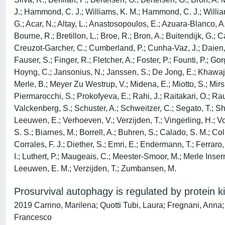
J.; Hammond, C. J.; Williams, K. M.; Hammond, C. J.; Williams
G.; Acar, N.; Altay, L.; Anastosopoulos, E.; Azuara-Blanco, A
Bourne, R.; Bretillon, L.; Broe, R.; Bron, A.; Buitendijk, G.;
Creuzot-Garcher, C.; Cumberland, P.; Cunha-Vaz, J.; Daien, V.;
Fauser, S.; Finger, R.; Fletcher, A.; Foster, P.; Founti, P.;
Hoyng, C.; Jansonius, N.; Janssen, S.; De Jong, E.; Khawaja, A
Merle, B.; Meyer Zu Westrup, V.; Midena, E.; Miotto, S.; Mirsh
Piermarocchi, S.; Prokofyeva, E.; Rahi, J.; Raitakari, O.; Ra
Valckenberg, S.; Schuster, A.; Schweitzer, C.; Segato, T.; Sh
Leeuwen, E.; Verhoeven, V.; Verzijden, T.; Vingerling, H.; Vo
S. S.; Biarnes, M.; Borrell, A.; Buhren, S.; Calado, S. M.; C
Corrales, F. J.; Diether, S.; Emri, E.; Endermann, T.; Ferraro
I.; Luthert, P.; Maugeais, C.; Meester-Smoor, M.; Merle Inser
Leeuwen, E. M.; Verzijden, T.; Zumbansen, M.
Prosurvival autophagy is regulated by protein 
2019 Carrino, Marilena; Quotti Tubi, Laura; Fregnani, Anna
Francesco