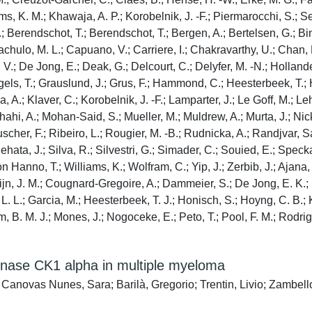
, K. M.; Khawaja, A. P.; Korobelnik, J. -F.; Piermarocchi, S.; Se
.; Berendschot, T.; Berendschot, T.; Bergen, A.; Bertelsen, G.; Bin
 Cachulo, M. L.; Capuano, V.; Carriere, I.; Chakravarthy, U.; Chan,
 De Jong, E.; Deak, G.; Delcourt, C.; Delyfer, M. -N.; Hollander, 
 Gorgels, T.; Grauslund, J.; Grus, F.; Hammond, C.; Heesterbeek, T
.; Klaver, C.; Korobelnik, J. -F.; Lamparter, J.; Le Goff, M.; Leht
ahi, A.; Mohan-Said, S.; Mueller, M.; Muldrew, A.; Murta, J.; Nicke
uscher, F.; Ribeiro, L.; Rougier, M. -B.; Rudnicka, A.; Randjvar, 
ehata, J.; Silva, R.; Silvestri, G.; Simader, C.; Souied, E.; Spe
n Hanno, T.; Williams, K.; Wolfram, C.; Yip, J.; Zerbib, J.; Ajana,
olijn, J. M.; Cougnard-Gregoire, A.; Dammeier, S.; De Jong, E. K.;
, L. L.; Garcia, M.; Heesterbeek, T. J.; Honisch, S.; Hoyng, C. B.; 
m, B. M. J.; Mones, J.; Nogoceke, E.; Peto, T.; Pool, F. M.; Rodrig
kinase CK1 alpha in multiple myeloma
; Canovas Nunes, Sara; Barilà, Gregorio; Trentin, Livio; Zambel