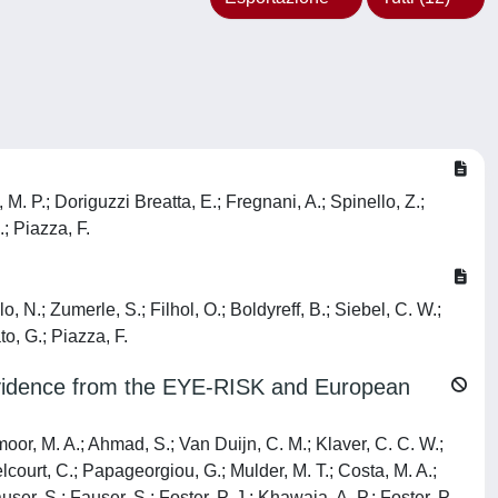
M. P.; Doriguzzi Breatta, E.; Fregnani, A.; Spinello, Z.;
.; Piazza, F.
, N.; Zumerle, S.; Filhol, O.; Boldyreff, B.; Siebel, C. W.;
to, G.; Piazza, F.
 Evidence from the EYE-RISK and European
moor, M. A.; Ahmad, S.; Van Duijn, C. M.; Klaver, C. C. W.;
elcourt, C.; Papageorgiou, G.; Mulder, M. T.; Costa, M. A.;
ser, S.; Fauser, S.; Foster, P. J.; Khawaja, A. P.; Foster, P.