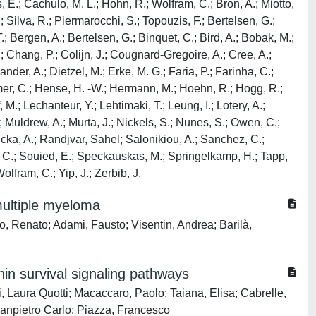
 E.; Cachulo, M. L.; Hohn, R.; Wolfram, C.; Bron, A.; Miotto,
 C.; Silva, R.; Piermarocchi, S.; Topouzis, F.; Bertelsen, G.;
.; Bergen, A.; Bertelsen, G.; Binquet, C.; Bird, A.; Bobak, M.;
.; Chang, P.; Colijn, J.; Cougnard-Gregoire, A.; Cree, A.;
der, A.; Dietzel, M.; Erke, M. G.; Faria, P.; Farinha, C.;
elmer, C.; Hense, H. -W.; Hermann, M.; Hoehn, R.; Hogg, R.;
M.; Lechanteur, Y.; Lehtimaki, T.; Leung, I.; Lotery, A.;
; Muldrew, A.; Murta, J.; Nickels, S.; Nunes, S.; Owen, C.;
dnicka, A.; Randjvar, Sahel; Salonikiou, A.; Sanchez, C.;
er, C.; Souied, E.; Speckauskas, M.; Springelkamp, H.; Tapp,
lfram, C.; Yip, J.; Zerbib, J.
multiple myeloma
, Renato; Adami, Fausto; Visentin, Andrea; Barilà,
in survival signaling pathways
 Laura Quotti; Macaccaro, Paolo; Taiana, Elisa; Cabrelle,
Gianpietro Carlo; Piazza, Francesco