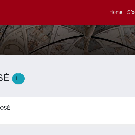
Home
Sfo
OSÉ
 JOSÉ