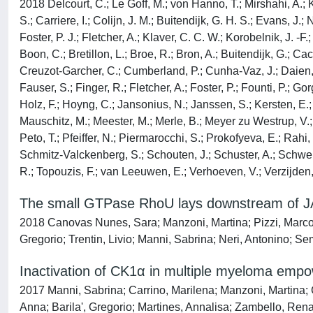
2018 Delcourt, C.; Le Goff, M.; von Hanno, T.; Mirshahi, A.; 
S.; Carriere, I.; Colijn, J. M.; Buitendijk, G. H. S.; Evans, J.;
Foster, P. J.; Fletcher, A.; Klaver, C. C. W.; Korobelnik, J. -
Boon, C.; Bretillon, L.; Broe, R.; Bron, A.; Buitendijk, G.; C
Creuzot-Garcher, C.; Cumberland, P.; Cunha-Vaz, J.; Daien, V.
Fauser, S.; Finger, R.; Fletcher, A.; Foster, P.; Founti, P.;
Holz, F.; Hoyng, C.; Jansonius, N.; Janssen, S.; Kersten, E.; K
Mauschitz, M.; Meester, M.; Merle, B.; Meyer zu Westrup, V.; 
Peto, T.; Pfeiffer, N.; Piermarocchi, S.; Prokofyeva, E.; Rahi
Schmitz-Valckenberg, S.; Schouten, J.; Schuster, A.; Schweit
R.; Topouzis, F.; van Leeuwen, E.; Verhoeven, V.; Verzijden, 
The small GTPase RhoU lays downstream of JAK
2018 Canovas Nunes, Sara; Manzoni, Martina; Pizzi, Marco; 
Gregorio; Trentin, Livio; Manni, Sabrina; Neri, Antonino; S
Inactivation of CK1α in multiple myeloma empow
2017 Manni, Sabrina; Carrino, Marilena; Manzoni, Martina; 
Anna; Barila', Gregorio; Martines, Annalisa; Zambello, Rena