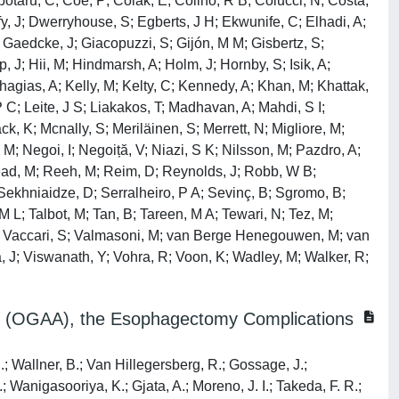
otaru, C; Coe, P; Colak, E; Colino, R B; Colucci, N; Costa,
y, J; Dwerryhouse, S; Egberts, J H; Ekwunife, C; Elhadi, A;
G; Gaedcke, J; Giacopuzzi, S; Gijón, M M; Gisbertz, S;
 J; Hii, M; Hindmarsh, A; Holm, J; Hornby, S; Isik, A;
agias, A; Kelly, M; Kelty, C; Kennedy, A; Khan, M; Khattak,
 C; Leite, J S; Liakakos, T; Madhavan, A; Mahdi, S I;
 K; Mcnally, S; Meriläinen, S; Merrett, N; Migliore, M;
; Negoi, I; Negoiță, V; Niazi, S K; Nilsson, M; Pazdro, A;
 Read, M; Reeh, M; Reim, D; Reynolds, J; Robb, W B;
ekhniaidze, D; Serralheiro, P A; Sevinç, B; Sgromo, B;
 L; Talbot, M; Tan, B; Tareen, M A; Tewari, N; Tez, M;
, T; Vaccari, S; Valmasoni, M; van Berge Henegouwen, M; van
a, J; Viswanath, Y; Vohra, R; Voon, K; Wadley, M; Walker, R;
it (OGAA), the Esophagectomy Complications
; Wallner, B.; Van Hillegersberg, R.; Gossage, J.;
 Wanigasooriya, K.; Gjata, A.; Moreno, J. I.; Takeda, F. R.;