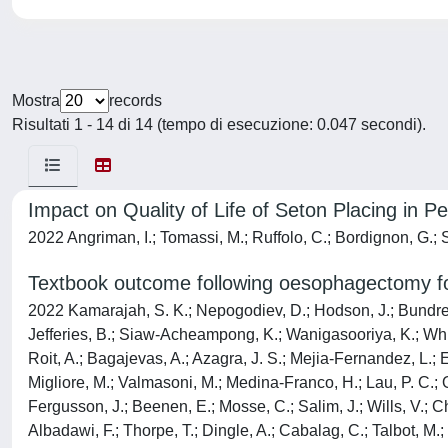
Mostra
records
Risultati 1 - 14 di 14 (tempo di esecuzione: 0.047 secondi).
Impact on Quality of Life of Seton Placing in P
2022 Angriman, I.; Tomassi, M.; Ruffolo, C.; Bordignon, G.; S
Textbook outcome following oesophagectomy for
2022 Kamarajah, S. K.; Nepogodiev, D.; Hodson, J.; Bundred, J.
Jefferies, B.; Siaw-Acheampong, K.; Wanigasooriya, K.; Whiteh
Roit, A.; Bagajevas, A.; Azagra, J. S.; Mejia-Fernandez, L.; E
Migliore, M.; Valmasoni, M.; Medina-Franco, H.; Lau, P. C.; 
Fergusson, J.; Beenen, E.; Mosse, C.; Salim, J.; Wills, V.; C
Albadawi, F.; Thorpe, T.; Dingle, A.; Cabalag, C.; Talbot, M.;