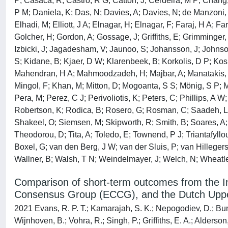
P; Casaca, R; Castro, R G; Catton, J; Cerdeira, M P; Chang,
P M; Daniela, K; Das, N; Davies, A; Davies, N; de Manzoni, G
Elhadi, M; Elliott, J A; Elnagar, H; Elnagar, F; Faraj, H A; 
Golcher, H; Gordon, A; Gossage, J; Griffiths, E; Grimminger, 
Izbicki, J; Jagadesham, V; Jaunoo, S; Johansson, J; Johnson
S; Kidane, B; Kjaer, D W; Klarenbeek, B; Korkolis, D P; Kos
Mahendran, H A; Mahmoodzadeh, H; Majbar, A; Manatakis, D; M
Mingol, F; Khan, M; Mitton, D; Mogoanta, S S; Mönig, S P; Mo
Pera, M; Perez, C J; Perivoliotis, K; Peters, C; Phillips, 
Robertson, K; Rodica, B; Rosero, G; Rosman, C; Saadeh, L; 
Shakeel, O; Siemsen, M; Skipworth, R; Smith, B; Soares, A; 
Theodorou, D; Tita, A; Toledo, E; Townend, P J; Triantafyl
Boxel, G; van den Berg, J W; van der Sluis, P; van Hilleger
Wallner, B; Walsh, T N; Weindelmayer, J; Welch, N; Wheatle
Comparison of short-term outcomes from the 
Consensus Group (ECCG), and the Dutch Upper
2021 Evans, R. P. T.; Kamarajah, S. K.; Nepogodiev, D.; Bund
Wijnhoven, B.; Vohra, R.; Singh, P.; Griffiths, E. A.; Alders