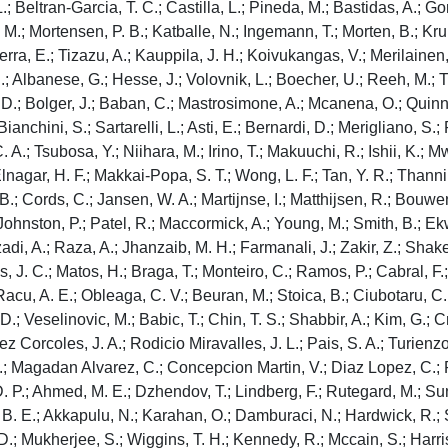
L.; Beltran-Garcia, T. C.; Castilla, L.; Pineda, M.; Bastidas, A.;
.; Mortensen, P. B.; Katballe, N.; Ingemann, T.; Morten, B.; Kruhli
erra, E.; Tizazu, A.; Kauppila, J. H.; Koivukangas, V.; Merilainen
; Albanese, G.; Hesse, J.; Volovnik, L.; Boecher, U.; Reeh, M.; Tri
D.; Bolger, J.; Baban, C.; Mastrosimone, A.; Mcanena, O.; Quinn, 
 Bianchini, S.; Sartarelli, L.; Asti, E.; Bernardi, D.; Merigliano,
.; Tsubosa, Y.; Niihara, M.; Irino, T.; Makuuchi, R.; Ishii, K.; 
Elnagar, H. F.; Makkai-Popa, S. T.; Wong, L. F.; Tan, Y. R.; Thanni
B.; Cords, C.; Jansen, W. A.; Martijnse, I.; Matthijsen, R.; Bouw
 Johnston, P.; Patel, R.; Maccormick, A.; Young, M.; Smith, B.; Ek
di, A.; Raza, A.; Jhanzaib, M. H.; Farmanali, J.; Zakir, Z.; Shakee
J. C.; Matos, H.; Braga, T.; Monteiro, C.; Ramos, P.; Cabral, F.; G
Racu, A. E.; Obleaga, C. V.; Beuran, M.; Stoica, B.; Ciubotaru, C.;
D.; Veselinovic, M.; Babic, T.; Chin, T. S.; Shabbir, A.; Kim, G.; C
z Corcoles, J. A.; Rodicio Miravalles, J. L.; Pais, S. A.; Turienzo
. J.; Magadan Alvarez, C.; Concepcion Martin, V.; Diaz Lopez, C.
P.; Ahmed, M. E.; Dzhendov, T.; Lindberg, F.; Rutegard, M.; Sund
, B. E.; Akkapulu, N.; Karahan, O.; Damburaci, N.; Hardwick, R.; Sa
D.; Mukherjee, S.; Wiggins, T. H.; Kennedy, R.; Mccain, S.; Harris