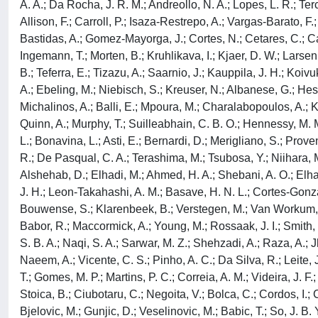
A. A.; Da Rocha, J. R. M.; Andreollo, N. A.; Lopes, L. R.; Terc
Allison, F.; Carroll, P.; Isaza-Restrepo, A.; Vargas-Barato, F.
Bastidas, A.; Gomez-Mayorga, J.; Cortes, N.; Cetares, C.; Cac
Ingemann, T.; Morten, B.; Kruhlikava, I.; Kjaer, D. W.; Larsen
B.; Teferra, E.; Tizazu, A.; Saarnio, J.; Kauppila, J. H.; Ko
A.; Ebeling, M.; Niebisch, S.; Kreuser, N.; Albanese, G.; Hess
Michalinos, A.; Balli, E.; Mpoura, M.; Charalabopoulos, A.; K
Quinn, A.; Murphy, T.; Suilleabhain, C. B. O.; Hennessy, M. M.;
L.; Bonavina, L.; Asti, E.; Bernardi, D.; Merigliano, S.; Pr
R.; De Pasqual, C. A.; Terashima, M.; Tsubosa, Y.; Niihara, M
Alshehab, D.; Elhadi, M.; Ahmed, H. A.; Shebani, A. O.; Elhadi
J. H.; Leon-Takahashi, A. M.; Basave, H. N. L.; Cortes-Gonzal
Bouwense, S.; Klarenbeek, B.; Verstegen, M.; Van Workum, F.;
Babor, R.; Maccormick, A.; Young, M.; Rossaak, J. I.; Smith, B
S. B. A.; Naqi, S. A.; Sarwar, M. Z.; Shehzadi, A.; Raza, A.; J
Naeem, A.; Vicente, C. S.; Pinho, A. C.; Da Silva, R.; Leite, 
T.; Gomes, M. P.; Martins, P. C.; Correia, A. M.; Videira, J. F
Stoica, B.; Ciubotaru, C.; Negoita, V.; Bolca, C.; Cordos, I.;
Bjelovic, M.; Gunjic, D.; Veselinovic, M.; Babic, T.; So, J. B. 