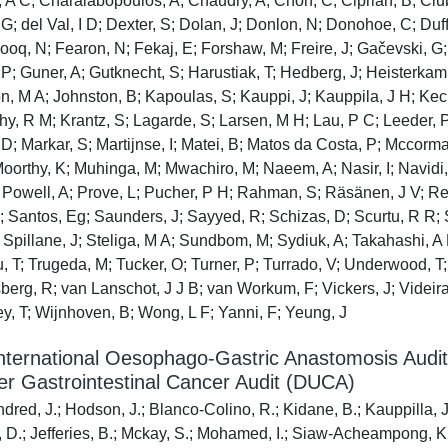
 A C; Charalabopoulos, A; Chaudry, A; Choh, C; Ciprian, B; Ciub
; del Val, I D; Dexter, S; Dolan, J; Donlon, N; Donohoe, C; Duff
Farooq, N; Fearon, N; Fekaj, E; Forshaw, M; Freire, J; Gačevski, 
P; Guner, A; Gutknecht, S; Harustiak, T; Hedberg, J; Heisterkamp,
, M A; Johnston, B; Kapoulas, S; Kauppi, J; Kauppila, J H; Kech
hy, R M; Krantz, S; Lagarde, S; Larsen, M H; Lau, P C; Leeder, P
arkar, S; Martijnse, I; Matei, B; Matos da Costa, P; Mccormack,
orthy, K; Muhinga, M; Mwachiro, M; Naeem, A; Nasir, I; Navidi, M
A W; Powell, A; Prove, L; Pucher, P H; Rahman, S; Räsänen, J V;
Santos, Eg; Saunders, J; Sayyed, R; Schizas, D; Scurtu, R R; S
Spillane, J; Steliga, M A; Sundbom, M; Sydiuk, A; Takahashi, A M
lou, T; Trugeda, M; Tucker, O; Turner, P; Turrado, V; Underwood
sberg, R; van Lanschot, J J B; van Workum, F; Vickers, J; Videir
y, T; Wijnhoven, B; Wong, L F; Yanni, F; Yeung, J
International Oesophago-Gastric Anastomosis Aud
 Gastrointestinal Cancer Audit (DUCA)
red, J.; Hodson, J.; Blanco-Colino, R.; Kidane, B.; Kauppilla, J.
on, D.; Jefferies, B.; Mckay, S.; Mohamed, I.; Siaw-Acheampong, K.;