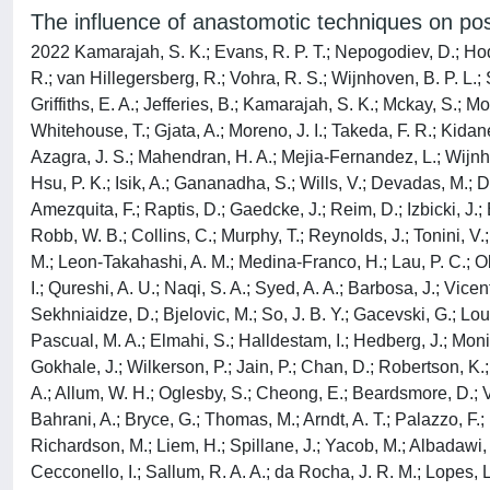
The influence of anastomotic techniques on po
2022 Kamarajah, S. K.; Evans, R. P. T.; Nepogodiev, D.; Hodso
R.; van Hillegersberg, R.; Vohra, R. S.; Wijnhoven, B. P. L.; S
Griffiths, E. A.; Jefferies, B.; Kamarajah, S. K.; Mckay, S.
Whitehouse, T.; Gjata, A.; Moreno, J. I.; Takeda, F. R.; Kidan
Azagra, J. S.; Mahendran, H. A.; Mejia-Fernandez, L.; Wijnhov
Hsu, P. K.; Isik, A.; Gananadha, S.; Wills, V.; Devadas, M.; D
Amezquita, F.; Raptis, D.; Gaedcke, J.; Reim, D.; Izbicki, J.; 
Robb, W. B.; Collins, C.; Murphy, T.; Reynolds, J.; Tonini, V
M.; Leon-Takahashi, A. M.; Medina-Franco, H.; Lau, P. C.; Ok
I.; Qureshi, A. U.; Naqi, S. A.; Syed, A. A.; Barbosa, J.; Vicen
Sekhniaidze, D.; Bjelovic, M.; So, J. B. Y.; Gacevski, G.; Lo
Pascual, M. A.; Elmahi, S.; Halldestam, I.; Hedberg, J.; Monig
Gokhale, J.; Wilkerson, P.; Jain, P.; Chan, D.; Robertson, K.; 
A.; Allum, W. H.; Oglesby, S.; Cheong, E.; Beardsmore, D.; Vo
Bahrani, A.; Bryce, G.; Thomas, M.; Arndt, A. T.; Palazzo, F.;
Richardson, M.; Liem, H.; Spillane, J.; Yacob, M.; Albadawi, F
Cecconello, I.; Sallum, R. A. A.; da Rocha, J. R. M.; Lopes, L. 