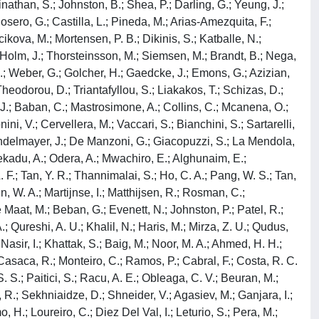
rinathan, S.; Johnston, B.; Shea, P.; Darling, G.; Yeung, J.;
Rosero, G.; Castilla, L.; Pineda, M.; Arias-Amezquita, F.;
kova, M.; Mortensen, P. B.; Dikinis, S.; Katballe, N.;
P.; Holm, J.; Thorsteinsson, M.; Siemsen, M.; Brandt, B.; Nega,
 C.; Weber, G.; Golcher, H.; Gaedcke, J.; Emons, G.; Azizian,
Theodorou, D.; Triantafyllou, S.; Liakakos, T.; Schizas, D.;
, J.; Baban, C.; Mastrosimone, A.; Collins, C.; Mcanena, O.;
ni, V.; Cervellera, M.; Vaccari, S.; Bianchini, S.; Sartarelli,
eindelmayer, J.; De Manzoni, G.; Giacopuzzi, S.; La Mendola,
 Fekadu, A.; Odera, A.; Mwachiro, E.; Alghunaim, E.;
 F.; Tan, Y. R.; Thannimalai, S.; Ho, C. A.; Pang, W. S.; Tan,
, W. A.; Martijnse, I.; Matthijsen, R.; Rosman, C.;
Maat, M.; Beban, G.; Evenett, N.; Johnston, P.; Patel, R.;
; Qureshi, A. U.; Khalil, N.; Haris, M.; Mirza, Z. U.; Qudus,
Nasir, I.; Khattak, S.; Baig, M.; Noor, M. A.; Ahmed, H. H.;
; Casaca, R.; Monteiro, C.; Ramos, P.; Cabral, F.; Costa, R. C.
. S.; Paitici, S.; Racu, A. E.; Obleaga, C. V.; Beuran, M.;
, R.; Sekhniaidze, D.; Shneider, V.; Agasiev, M.; Ganjara, I.;
, H.; Loureiro, C.; Diez Del Val, I.; Leturio, S.; Pera, M.;