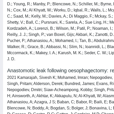
D.; Young, R.; Manby, P.; Blencowe, N.; Schiller, M.; Byrne, 
N.; Cox, M.; Al Khyatt, W.; Worku, D.; Iqbal, R.; Walls, L.; 
C.; Saad, M.; Kelly, M.; Davies, A.; Di Maggio, F.; Mckay, S.;
Shetty, V.; Ball, C.; Pursnani, K.; Sarela, A.; Sue Ling, H.; 
Kordzadeh, A.; Lorenzi, B.; Wilson, M.; Patil, P.; Noaman, I.;
Reilly, J. J.; Singh, P.; van Boxel, Gijs; Akbari, K.; Zanotti
Pucher, P.; Athanasiou, A.; Mohamed, I.; Tan, B.; Abdulrahma
Walker, R.; Grace, B.; Abbassi, N.; Slim, N.; Ioannidi, L.; B
Mccormack, K.; Makey, I. A.; Karush, M. K.; Seder, C. W.; Lipt
J. D.
Anastomotic leak following oesophagectomy: res
2021 Kamarajah, Sivesh K; Mohamed, Imran; Nepogodiev, Dmi
Singh, Pritam; Alderson, Derek; Bundred, James; Evans, Ri
Nepogodiev, Dmitri; Siaw-Acheampong, Kobby; Singh, Prita
H; Ainsworth, A; Akhtar, K; Akkapulu, N; Al-Khyatt, W; Alasma
Athanasiou, A; Azagra, J S; Baban, C; Babor, R; Baili, E; Bal
Blencowe, N; Boddy, A; Bogdan, S; Bolger, J; Bonavina, L; B