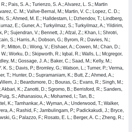
R.; Pais, S. A.; Turienzo, S. A.; Alvarez, L. S.; Martin
lvarez, C. M.; Vallve-Bernal, M.; Martin, V. C.; Lopez, C. D.;
hi, S.; Ahmed, M. E.; Halldestam, I.; Dzhendov, T.; Lindberg,
urnaz, E.; Guner, A.; Turkyilmaz, S.; Turkyilmaz, A.; Yildirim,
.; Sujendran, V.; Bennett, J.; Afzal, Z.; Khan, I.; Shrotri,
ain, S.; Harris, A.; Dobson, G.; Byrom, R.; Davies, N.;
, P.; Mitton, D.; Wong, V.; Elshaer, A.; Cowen, M.; Chan, D.;
, W.; Worku, D.; Skipworth, R.; Iqbal, R.; Walls, L.; Mcgregor,
ley, M.; Gossage, J. A.; Baker, C.; Saad, M.; Kelly, M.;
Y. K. S.; Davis, P.; Bromley, G.; Watson, L.; Turner, P.; Verma,
lser, T.; Hunter, D.; Supramaniam, K.; Butt, Z.; Ahmed, A.;
Willem, J.; Beardsmore, D.; Bouras, G.; Evans, R.; Singh, M.;
; Akbari, K.; Zanotti, D.; Sgromo, B.; Berrisford, R.; Sanders,
Puig, S.; Athanasiou, A.; Mohamed, I.; Tan, B.;
Patel, K.; Tamhankar, A.; Wyman, A.; Underwood, T.; Walker,
wera, A.; Rashid, F.; Jambulingam, P.; Padickakudi, J.; Bryce,
ski, G.; Palazzo, F.; Rosato, E. L.; Berger, A. C.; Zheng, R.;