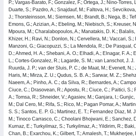
P.; Vargas-Barato, F.; Gonzalez, F.; Ortega, J.; Nino-Torres, 
Duarte, S.; Pazdro, A.; Snajdauf, M.; Faltova, H.; Sevcikova, M
J.; Thorsteinsson, M.; Siemsen, M.; Brandt, B.; Nega, B.; Tef
Emons, G.; Azizian, A.; Ebeling, M.; Niebisch, S.; Kreuser, N.
Mpoura, M.; Charalabopoulos, A.; Manatakis, D. K.; Balalis, 
Khizer, H.; Ravi, N.; Donlon, N.; Cervellera, M.; Vaccari, S.;
Manzoni, G.; Giacopuzzi, S.; La Mendola, R.; De Pasqual, C. A
D.; Ahmed, H. A.; Shebani, A. O.; Elhadi, A.; Elnagar, F. A.; 
L.; Cortes-Gonzalez, R.; Lagarde, S. M.; van Lanschot, J. J. 
Ruurda, J. P.; van der Sluis, P. C.; de Maat, M.; Evenett, N.;
Haris, M.; Mirza, Z. U.; Qudus, S. B. A.; Sarwar, M. Z.; Shehza
Naeem, A.; Pinho, A. C.; da Silva, R.; Bernardes, A.; Campos, 
Ciuce, C.; Drasovean, R.; Apostu, R.; Ciuce, C.; Paitici, S.; 
A.; Tomsa, R.; Shneider, V.; Agasiev, M.; Ganjara, I.; Gunjic, 
M.; Dal Cero, M.; Rifa, S.; Rico, M.; Pagan Pomar, A.; Martine
S. S.; Santos, E. P. G.; Martinez, E. T.; Fernandez Diaz, M
M.; Tinoco Carrasco, C.; Choolani Bhojwani, E.; Sanchez, D. 
Kurnaz, E.; Turkyilmaz, S.; Turkyilmaz, A.; Yildirim, R.; Baki
Chan, B.; Exarchou, K.; Gilbert, T.; Amalesh, T.; Mukherjee, 