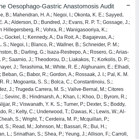
 the Oesophago-Gastric Anastomosis Audit
ne, B.; Mahendran, H. A.; Negoi, I.; Okonta, K. E.; Sayyed,
 E. A.; Alderson, D.; Bundred, J.; Evans, R. P. T.; Gossage, J.;
n Hillegersberg, R.; Vohra, R.; Wanigasooriya, K.;
.; Gockel, I.; Kennedy, A.; Da Roit, A.; Bagajevas, A.;
S.; Negoi, I.; Blanco, R.; Wallner, B.; Schneider, P. M.;
nston, B.; Darling, G.; Isaza-Restrepo, A.; Rosero, G.; Arias-
 P.; Saarnio, J.; Theodorou, D.; Liakakos, T.; Korkolis, D. P.;
mayer, J.; Terashima, M.; White, R. E.; Alghunaim, E.; Elhadi,
Beban, G.; Babor, R.; Gordon, A.; Rossaak, J. I.; Pal, K. M.
u, R. R.; Mogoanta, S. S.; Bolca, C.; Constantinoiu, S.;
dez, J.; Trugeda Carrera, M. S.; Vallve-Bernal, M.; Citores
E.; Sevinc, B.; Hindmarsh, A.; Khan, I.; Khoo, D.; Byrom, R.;
ijjar, R.; Viswanath, Y. K. S.; Turner, P.; Dexter, S.; Boddy,
do, R.; Kelty, C.; Underwood, T.; Dawas, K.; Lewis, W.; Al-
heah, S.; Wright, T.; Cerdeira, M. P.; Mcquillan, P.;
rd, S.; Read, M.; Johnson, M.; Bassari, R.; Bui, H.;
n, L.; Srinathan, S.; Shea, P.; Yeung, J.; Allison, F.; Carroll,