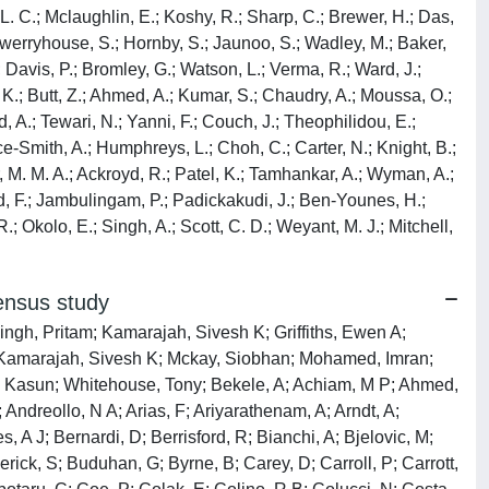
L. C.; Mclaughlin, E.; Koshy, R.; Sharp, C.; Brewer, H.; Das,
 Dwerryhouse, S.; Hornby, S.; Jaunoo, S.; Wadley, M.; Baker,
; Davis, P.; Bromley, G.; Watson, L.; Verma, R.; Ward, J.;
, K.; Butt, Z.; Ahmed, A.; Kumar, S.; Chaudry, A.; Moussa, O.;
, A.; Tewari, N.; Yanni, F.; Couch, J.; Theophilidou, E.;
ece-Smith, A.; Humphreys, L.; Choh, C.; Carter, N.; Knight, B.;
, M. M. A.; Ackroyd, R.; Patel, K.; Tamhankar, A.; Wyman, A.;
hid, F.; Jambulingam, P.; Padickakudi, J.; Ben-Younes, H.;
; Okolo, E.; Singh, A.; Scott, C. D.; Weyant, M. J.; Mitchell,
sensus study
ngh, Pritam; Kamarajah, Sivesh K; Griffiths, Ewen A;
; Kamarajah, Sivesh K; Mckay, Siobhan; Mohamed, Imran;
, Kasun; Whitehouse, Tony; Bekele, A; Achiam, M P; Ahmed,
 Andreollo, N A; Arias, F; Ariyarathenam, A; Arndt, A;
 A J; Bernardi, D; Berrisford, R; Bianchi, A; Bjelovic, M;
ick, S; Buduhan, G; Byrne, B; Carey, D; Carroll, P; Carrott,