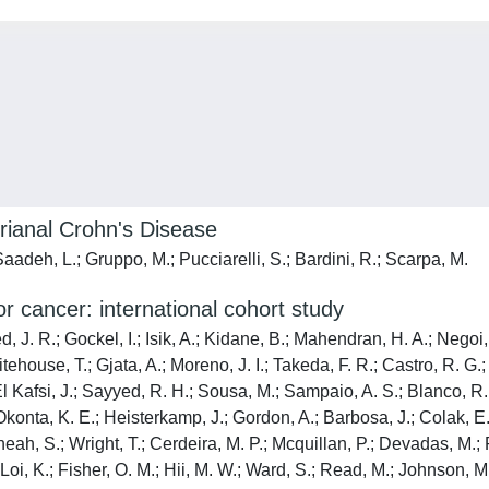
erianal Crohn's Disease
aadeh, L.; Gruppo, M.; Pucciarelli, S.; Bardini, R.; Scarpa, M.
 cancer: international cohort study
 R.; Gockel, I.; Isik, A.; Kidane, B.; Mahendran, H. A.; Negoi, I.;
ouse, T.; Gjata, A.; Moreno, J. I.; Takeda, F. R.; Castro, R. G.;
l Kafsi, J.; Sayyed, R. H.; Sousa, M.; Sampaio, A. S.; Blanco, R.; 
Okonta, K. E.; Heisterkamp, J.; Gordon, A.; Barbosa, J.; Colak, 
heah, S.; Wright, T.; Cerdeira, M. P.; Mcquillan, P.; Devadas, M.;
 Loi, K.; Fisher, O. M.; Hii, M. W.; Ward, S.; Read, M.; Johnson, M