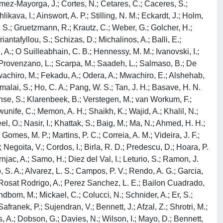
 Gomez-Mayorga, J.; Cortes, N.; Cetares, C.; Caceres, S.;
kava, I.; Ainswort, A. P.; Stilling, N. M.; Eckardt, J.; Holm,
, S.; Gruetzmann, R.; Krautz, C.; Weber, G.; Golcher, H.;
antafyllou, S.; Schizas, D.; Michalinos, A.; Balli, E.;
A.; O Suilleabhain, C. B.; Hennessy, M. M.; Ivanovski, I.;
 S.; Provenzano, L.; Scarpa, M.; Saadeh, L.; Salmaso, B.; De
Mwachiro, M.; Fekadu, A.; Odera, A.; Mwachiro, E.; Alshehab,
malai, S.; Ho, C. A.; Pang, W. S.; Tan, J. H.; Basave, H. N.
ense, S.; Klarenbeek, B.; Verstegen, M.; van Workum, F.;
wunife, C.; Memon, A. H.; Shaikh, K.; Wajid, A.; Khalil, N.;
l, O.; Nasir, I.; Khattak, S.; Baig, M.; Ma, N.; Ahmed, H. H.;
omes, M. P.; Martins, P. C.; Correia, A. M.; Videira, J. F.;
 Negoita, V.; Cordos, I.; Birla, R. D.; Predescu, D.; Hoara, P.
rnjac, A.; Samo, H.; Diez del Val, I.; Leturio, S.; Ramon, J.
, S. A.; Alvarez, L. S.; Campos, P. V.; Rendo, A. G.; Garcia,
; Rosat Rodrigo, A.; Perez Sanchez, L. E.; Bailon Cuadrado,
bom, M.; Mickael, C.; Colucci, N.; Schnider, A.; Er, S.;
franek, P.; Sujendran, V.; Bennett, J.; Afzal, Z.; Shrotri, M.;
, A.; Dobson, G.; Davies, N.; Wilson, I.; Mayo, D.; Bennett,