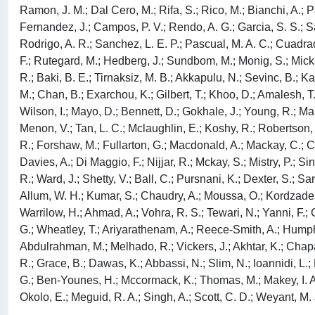
Ramon, J. M.; Dal Cero, M.; Rifa, S.; Rico, M.; Bianchi, A.; Pa
Fernandez, J.; Campos, P. V.; Rendo, A. G.; Garcia, S. S.; Sant
Rodrigo, A. R.; Sanchez, L. E. P.; Pascual, M. A. C.; Cuadra
F.; Rutegard, M.; Hedberg, J.; Sundbom, M.; Monig, S.; Mickael
R.; Baki, B. E.; Tirnaksiz, M. B.; Akkapulu, N.; Sevinc, B.; K
M.; Chan, B.; Exarchou, K.; Gilbert, T.; Khoo, D.; Amalesh, T
Wilson, I.; Mayo, D.; Bennett, D.; Gokhale, J.; Young, R.; Man
Menon, V.; Tan, L. C.; Mclaughlin, E.; Koshy, R.; Robertson, K
R.; Forshaw, M.; Fullarton, G.; Macdonald, A.; Mackay, C.; C
Davies, A.; Di Maggio, F.; Nijjar, R.; Mckay, S.; Mistry, P.; S
R.; Ward, J.; Shetty, V.; Ball, C.; Pursnani, K.; Dexter, S.; S
Allum, W. H.; Kumar, S.; Chaudry, A.; Moussa, O.; Kordzadeh, 
Warrilow, H.; Ahmad, A.; Vohra, R. S.; Tewari, N.; Yanni, F.; C
G.; Wheatley, T.; Ariyarathenam, A.; Reece-Smith, A.; Humphre
Abdulrahman, M.; Melhado, R.; Vickers, J.; Akhtar, K.; Chapa
R.; Grace, B.; Dawas, K.; Abbassi, N.; Slim, N.; Ioannidi, L.
G.; Ben-Younes, H.; Mccormack, K.; Thomas, M.; Makey, I. A.; 
Okolo, E.; Meguid, R. A.; Singh, A.; Scott, C. D.; Weyant, M. J