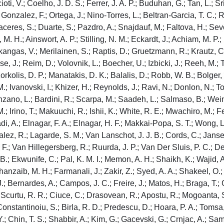
ioti, V.; Coelho, J. D. S.; Ferrer, J. A. P.; Buduhan, G.; Tan, L.; S
; Gonzalez, F.; Ortega, J.; Nino-Torres, L.; Beltran-Garcia, T. C.; 
eres, S.; Duarte, S.; Pazdro, A.; Snajdauf, M.; Faltova, H.; Sevci
, M. H.; Ainswort, A. P.; Stilling, N. M.; Eckardt, J.; Achiam, M. 
ivukangas, V.; Merilainen, S.; Raptis, D.; Gruetzmann, R.; Krautz,
e, J.; Reim, D.; Volovnik, L.; Boecher, U.; Izbicki, J.; Reeh, M.; 
orkolis, D. P.; Manatakis, D. K.; Balalis, D.; Robb, W. B.; Bolger
 Ivanovski, I.; Khizer, H.; Reynolds, J.; Ravi, N.; Donlon, N.; Toni
ovenzano, L.; Bardini, R.; Scarpa, M.; Saadeh, L.; Salmaso, B.; W
.; Irino, T.; Makuuchi, R.; Ishii, K.; White, R. E.; Mwachiro, M.;
, A.; Elnagar, F. A.; Elnagar, H. F.; Makkai-Popa, S. T.; Wong, L.
ez, R.; Lagarde, S. M.; Van Lanschot, J. J. B.; Cords, C.; Jansen
 Van Hillegersberg, R.; Ruurda, J. P.; Van Der Sluis, P. C.; De 
.; Ekwunife, C.; Pal, K. M. I.; Memon, A. H.; Shaikh, K.; Wajid, A.
hanzaib, M. H.; Farmanali, J.; Zakir, Z.; Syed, A. A.; Shakeel, O.; 
J.; Bernardes, A.; Campos, J. C.; Freire, J.; Matos, H.; Braga, T.
.; Scurtu, R. R.; Ciuce, C.; Drasovean, R.; Apostu, R.; Mogoanta, S
 Constantinoiu, S.; Birla, R. D.; Predescu, D.; Hoara, P. A.; Tomsa
Y.; Chin, T. S.; Shabbir, A.; Kim, G.; Gacevski, G.; Crnjac, A.; Samo