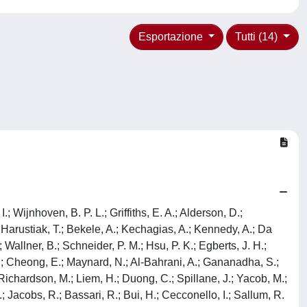
Esportazione
Tutti (14)
 Wijnhoven, B. P. L.; Griffiths, E. A.; Alderson, D.;
 Harustiak, T.; Bekele, A.; Kechagias, A.; Kennedy, A.; Da
Wallner, B.; Schneider, P. M.; Hsu, P. K.; Egberts, J. H.;
E.; Cheong, E.; Maynard, N.; Al-Bahrani, A.; Gananadha, S.;
 Richardson, M.; Liem, H.; Duong, C.; Spillane, J.; Yacob, M.;
.; Jacobs, R.; Bassari, R.; Bui, H.; Cecconello, I.; Sallum, R.