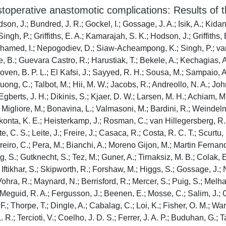
stoperative anastomotic complications: Results of
n, J.; Bundred, J. R.; Gockel, I.; Gossage, J. A.; Isik, A.; Kida
ingh, P.; Griffiths, E. A.; Kamarajah, S. K.; Hodson, J.; Griffiths,
; Mohamed, I.; Nepogodiev, D.; Siaw-Acheampong, K.; Singh, P.; va
e, B.; Guevara Castro, R.; Harustiak, T.; Bekele, A.; Kechagias, A
en, B. P. L.; El Kafsi, J.; Sayyed, R. H.; Sousa, M.; Sampaio, A. 
uong, C.; Talbot, M.; Hii, M. W.; Jacobs, R.; Andreollo, N. A.; Joh
Egberts, J. H.; Dikinis, S.; Kjaer, D. W.; Larsen, M. H.; Achiam, M.
.; Migliore, M.; Bonavina, L.; Valmasoni, M.; Bardini, R.; Weindel
onta, K. E.; Heisterkamp, J.; Rosman, C.; van Hillegersberg, R.; 
te, C. S.; Leite, J.; Freire, J.; Casaca, R.; Costa, R. C. T.; Scurt
ureiro, C.; Pera, M.; Bianchi, A.; Moreno Gijon, M.; Martin Fernan
, S.; Gutknecht, S.; Tez, M.; Guner, A.; Tirnaksiz, M. B.; Colak, 
Iftikhar, S.; Skipworth, R.; Forshaw, M.; Higgs, S.; Gossage, J.; N
hra, R.; Maynard, N.; Berrisford, R.; Mercer, S.; Puig, S.; Melha
 Meguid, R. A.; Fergusson, J.; Beenen, E.; Mosse, C.; Salim, J.; C
.; Thorpe, T.; Dingle, A.; Cabalag, C.; Loi, K.; Fisher, O. M.; Wa
R.; Tercioti, V.; Coelho, J. D. S.; Ferrer, J. A. P.; Buduhan, G.; Ta