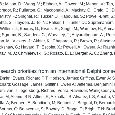
B.; Mitton, D.; Wong, V.; Elshaer, A.; Cowen, M.; Menon, V.; Tan, 
Mcgregor, R.; Fullarton, G.; Macdonald, A.; Mackay, C.; Craig, C.;
 Mistry, P.; Singhal, R.; Tucker, O.; Kapoulas, S.; Powell-Brett, S.
Mehta, S.; Hayden, J.; To, N.; Palser, T.; Hunter, D.; Supramaniam
 Willem, J.; Bouras, G.; Evans, R.; Singh, M.; Warrilow, H.; Ahmad
, D.; Sgromo, B.; Sanders, G.; Wheatley, T.; Ariyarathenam, A.; Re
n, M.; Vickers, J.; Akhtar, K.; Chaparala, R.; Brown, R.; Alasmar
lackshaw, G.; Havard, T.; Escofet, X.; Powell, A.; Owera, A.; Ras
ay, M. J.; Chmielewski, G.; Rosato, E. L.; Berger, A. C.; Zheng, R.
earch priorities from an international Delphi con
tri; Evans, Richard P T; Hodson, James; Griffiths, Ewen A; Si
chard; Gossage, James; Griffiths, Ewen A; Jefferies, Benjamin
m; van Hillegersberg, Richard; Vohra, Ravinder; Wanigsooriya
r, M; Alemu, B N; Alfieri, R; Alkhaffaf, B; Alvarez, L S; Amahu, V;
la, A; Beenen, E; Bendixen, M; Bennett, J; Bergeat, D; Bernardes,
ouras, G; Bouwense, S; Bowrey, D; Bragg, D; Bright, T N; Broder