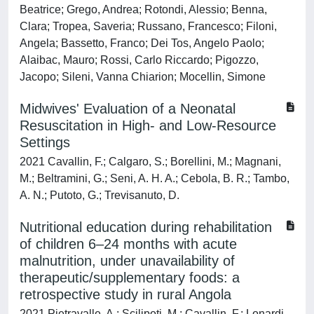
Beatrice; Grego, Andrea; Rotondi, Alessio; Benna,
Clara; Tropea, Saveria; Russano, Francesco; Filoni,
Angela; Bassetto, Franco; Dei Tos, Angelo Paolo;
Alaibac, Mauro; Rossi, Carlo Riccardo; Pigozzo,
Jacopo; Sileni, Vanna Chiarion; Mocellin, Simone
Midwives' Evaluation of a Neonatal
Resuscitation in High- and Low-Resource
Settings
2021 Cavallin, F.; Calgaro, S.; Borellini, M.; Magnani,
M.; Beltramini, G.; Seni, A. H. A.; Cebola, B. R.; Tambo,
A. N.; Putoto, G.; Trevisanuto, D.
Nutritional education during rehabilitation
of children 6–24 months with acute
malnutrition, under unavailability of
therapeutic/supplementary foods: a
retrospective study in rural Angola
2021 Pietravalle, A.; Scilipoti, M.; Cavallin, F.; Lonardi,