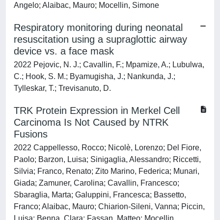
Angelo; Alaibac, Mauro; Mocellin, Simone
Respiratory monitoring during neonatal
resuscitation using a supraglottic airway
device vs. a face mask
2022 Pejovic, N. J.; Cavallin, F.; Mpamize, A.; Lubulwa,
C.; Hook, S. M.; Byamugisha, J.; Nankunda, J.;
Tylleskar, T.; Trevisanuto, D.
TRK Protein Expression in Merkel Cell
Carcinoma Is Not Caused by NTRK
Fusions
2022 Cappellesso, Rocco; Nicolè, Lorenzo; Del Fiore,
Paolo; Barzon, Luisa; Sinigaglia, Alessandro; Riccetti,
Silvia; Franco, Renato; Zito Marino, Federica; Munari,
Giada; Zamuner, Carolina; Cavallin, Francesco;
Sbaraglia, Marta; Galuppini, Francesca; Bassetto,
Franco; Alaibac, Mauro; Chiarion-Sileni, Vanna; Piccin,
Luisa; Benna, Clara; Fassan, Matteo; Mocellin,