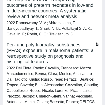
outcomes of preterm neonates in low-and
middle-income countries: A systematic
review and network meta-analysis
2022 Ramaswamy, V. V.; Abiramalatha, T.;
Bandyopadhyay, T.; Shaik, N. B.; Pullattayil S, A. K.;
Cavallin, F.; Roehr, C. C.; Trevisanuto, D.
Per- and polyfluoroalkyl substances
(PFAS) exposure in melanoma patients: a
retrospective study on prognosis and
histological features
2022 Del Fiore, Paolo; Cavallin, Francesco; Mazza,
Marcodomenico; Benna, Clara; Monico, Alessandro
Dal; Tadiotto, Giulia; Russo, Irene; Ferrazzi, Beatrice;
Tropea, Saveria; Buja, Alessandra; Cozzolino, Claudia;
Cappellesso, Rocco; Nicolè, Lorenzo; Piccin, Luisa;
Pigozzo, Jacopo; Chiarion-Sileni, Vanna; Vecchiato,
Antonella; Menin, Chiara; Bassetto, Franco; DEI TOS,