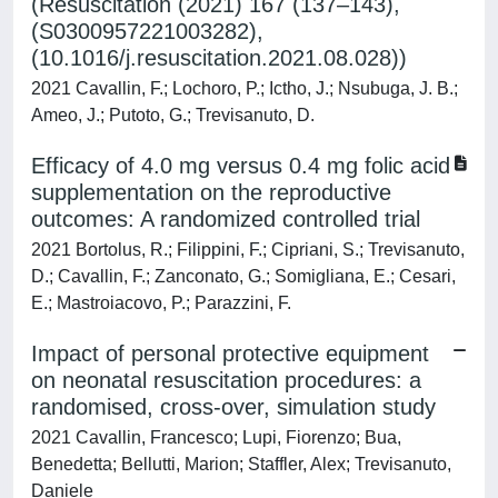
(Resuscitation (2021) 167 (137–143),
(S0300957221003282),
(10.1016/j.resuscitation.2021.08.028))
2021 Cavallin, F.; Lochoro, P.; Ictho, J.; Nsubuga, J. B.;
Ameo, J.; Putoto, G.; Trevisanuto, D.
Efficacy of 4.0 mg versus 0.4 mg folic acid
supplementation on the reproductive
outcomes: A randomized controlled trial
2021 Bortolus, R.; Filippini, F.; Cipriani, S.; Trevisanuto,
D.; Cavallin, F.; Zanconato, G.; Somigliana, E.; Cesari,
E.; Mastroiacovo, P.; Parazzini, F.
Impact of personal protective equipment
on neonatal resuscitation procedures: a
randomised, cross-over, simulation study
2021 Cavallin, Francesco; Lupi, Fiorenzo; Bua,
Benedetta; Bellutti, Marion; Staffler, Alex; Trevisanuto,
Daniele