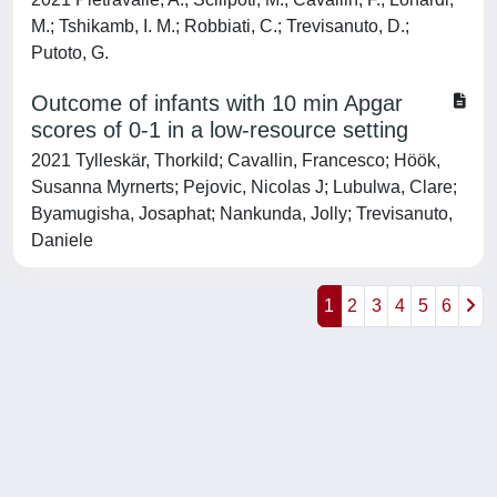
M.; Tshikamb, I. M.; Robbiati, C.; Trevisanuto, D.;
Putoto, G.
Outcome of infants with 10 min Apgar
scores of 0-1 in a low-resource setting
2021 Tylleskär, Thorkild; Cavallin, Francesco; Höök,
Susanna Myrnerts; Pejovic, Nicolas J; Lubulwa, Clare;
Byamugisha, Josaphat; Nankunda, Jolly; Trevisanuto,
Daniele
1
2
3
4
5
6
Powered by
IRIS
-
about IRIS
-