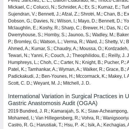
Perez Sanchez, L. E.; Bailon Cuadrado, M.; Tinoco Carrasco
Mickael, C.; Colucci, N.; Schnider, A.; Er, S.; Kurnaz, E.; Tu
Sujendran, V.; Bennett, J.; Afzal, Z.; Shrotri, M.; Chan, B.; 
Dobson, G.; Davies, N.; Wilson, I.; Mayo, D.; Bennett, D.; Yo
Mclaughlin, E.; Koshy, R.; Sharp, C.; Brewer, H.; Das, N.; Cox
Dwerryhouse, S.; Hornby, S.; Jaunoo, S.; Wadley, M.; Baker, C
P.; Bromley, G.; Watson, L.; Verma, R.; Ward, J.; Shetty, V.; B
Ahmed, A.; Kumar, S.; Chaudry, A.; Moussa, O.; Kordzadeh, A.;
Tewari, N.; Yanni, F.; Couch, J.; Theophilidou, E.; Reilly, J.
Humphreys, L.; Choh, C.; Carter, N.; Knight, B.; Pucher, P.; 
Patel, K.; Tamhankar, A.; Wyman, A.; Walker, R.; Grace, B.; A
Padickakudi, J.; Ben-Younes, H.; Mccormack, K.; Makey, I. A.;
Scott, C. D.; Weyant, M. J.; Mitchell, J. D.
International Variation in Surgical Practices
Gastric Anastomosis Audit (OGAA)
2019 Bundred, J. R.; Kamarajah, S. K.; Siaw-Acheampong, K.; 
Mohamed, I.; Van Hillegersberg, R.; Vohra, R.; Wanigsooriya, 
Castro, R. G.; Harustiak, T.; Hsu, P. -K.; Isik, A.; Kechagias,