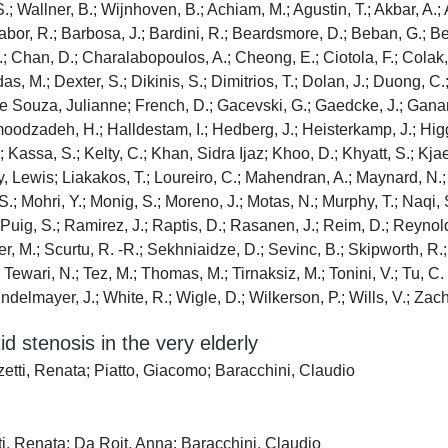
.; Wallner, B.; Wijnhoven, B.; Achiam, M.; Agustin, T.; Akbar, A.;
 Babor, R.; Barbosa, J.; Bardini, R.; Beardsmore, D.; Beban, G.; Be
; Chan, D.; Charalabopoulos, A.; Cheong, E.; Ciotola, F.; Colak, 
M.; Dexter, S.; Dikinis, S.; Dimitrios, T.; Dolan, J.; Duong, C.; 
 De Souza, Julianne; French, D.; Gacevski, G.; Gaedcke, J.; Ganan
dzadeh, H.; Halldestam, I.; Hedberg, J.; Heisterkamp, J.; Higgs, 
.; Kassa, S.; Kelty, C.; Khan, Sidra Ijaz; Khoo, D.; Khyatt, S.; Kja
 Lewis; Liakakos, T.; Loureiro, C.; Mahendran, A.; Maynard, N.;
; Mohri, Y.; Monig, S.; Moreno, J.; Motas, N.; Murphy, T.; Naqi, S.
.; Puig, S.; Ramirez, J.; Raptis, D.; Rasanen, J.; Reim, D.; Reyn
, M.; Scurtu, R. -R.; Sekhniaidze, D.; Sevinc, B.; Skipworth, R.; 
 Tewari, N.; Tez, M.; Thomas, M.; Tirnaksiz, M.; Tonini, V.; Tu, C.
ndelmayer, J.; White, R.; Wigle, D.; Wilkerson, P.; Wills, V.; Zac
 stenosis in the very elderly
zetti, Renata; Piatto, Giacomo; Baracchini, Claudio
ti, Renata; Da Roit, Anna; Baracchini, Claudio