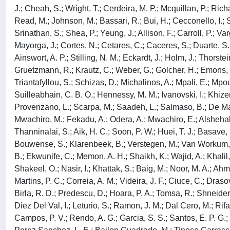
J.; Cheah, S.; Wright, T.; Cerdeira, M. P.; Mcquillan, P.; Rich
Read, M.; Johnson, M.; Bassari, R.; Bui, H.; Cecconello, I.; Sa
Srinathan, S.; Shea, P.; Yeung, J.; Allison, F.; Carroll, P.; V
Mayorga, J.; Cortes, N.; Cetares, C.; Caceres, S.; Duarte, S.;
Ainswort, A. P.; Stilling, N. M.; Eckardt, J.; Holm, J.; Thorst
Gruetzmann, R.; Krautz, C.; Weber, G.; Golcher, H.; Emons, G.
Triantafyllou, S.; Schizas, D.; Michalinos, A.; Mpali, E.; Mp
Suilleabhain, C. B. O.; Hennessy, M. M.; Ivanovski, I.; Khizer, 
Provenzano, L.; Scarpa, M.; Saadeh, L.; Salmaso, B.; De Manzo
Mwachiro, M.; Fekadu, A.; Odera, A.; Mwachiro, E.; Alshehab, 
Thanninalai, S.; Aik, H. C.; Soon, P. W.; Huei, T. J.; Basave,
Bouwense, S.; Klarenbeek, B.; Verstegen, M.; Van Workum, F.;
B.; Ekwunife, C.; Memon, A. H.; Shaikh, K.; Wajid, A.; Khalil,
Shakeel, O.; Nasir, I.; Khattak, S.; Baig, M.; Noor, M. A.; Ah
Martins, P. C.; Correia, A. M.; Videira, J. F.; Ciuce, C.; Dras
Birla, R. D.; Predescu, D.; Hoara, P. A.; Tomsa, R.; Shneider, 
Diez Del Val, I.; Leturio, S.; Ramon, J. M.; Dal Cero, M.; Rifa
Campos, P. V.; Rendo, A. G.; Garcia, S. S.; Santos, E. P. G.