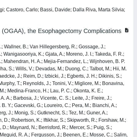
gi; Castoro, Carlo; Bassi, Davide; Dalla Riva, Marta Silvia;
it (OGAA), the Esophagectomy Complications
; Wallner, B.; Van Hillegersberg, R.; Gossage, J.;
 Wanigasooriya, K.; Gjata, A.; Moreno, J. I.; Takeda, F. R.;
 S.; Mahendran, H. A.; Mejia-Fernandez, L.; Wijnhoven, B. P.
dha, S.; Wills, V.; Devadas, M.; Duong, C.; Talbot, M.; Hii, M.
cke, J.; Reim, D.; Izbicki, J.; Egberts, J. H.; Dikinis, S.;
Murphy, T.; Reynolds, J.; Tonini, V.; Migliore, M.; Bonavina,
M.; Medina-Franco, H.; Lau, P. C.; Okonta, K. E.;
 A.; Barbosa, J.; Vicente, C. S.; Leite, J.; Freire, J.;
B. Y.; Gacevski, G.; Loureiro, C.; Pera, M.; Bianchi, A.;
g, J.; Monig, S.; Gutknecht, S.; Tez, M.; Guner, A.;
, D.; Robertson, K.; Iftikhar, S.; Skipworth, R.; Forshaw, M.;
 D.; Maynard, N.; Berrisford, R.; Mercer, S.; Puig, S.;
; Meguid, R. A.; Fergusson, J.; Beenen, E.; Mosse, C.; Salim,