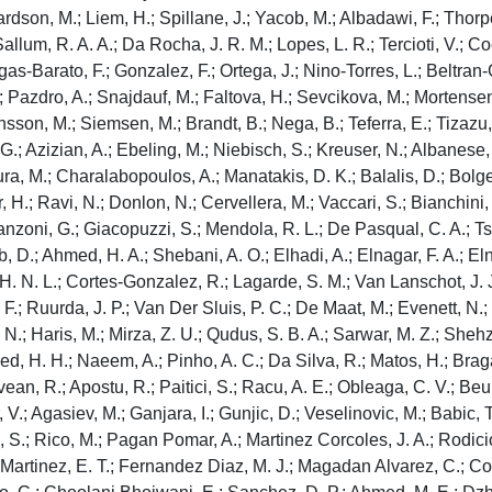
ardson, M.; Liem, H.; Spillane, J.; Yacob, M.; Albadawi, F.; Thorpe
llum, R. A. A.; Da Rocha, J. R. M.; Lopes, L. R.; Tercioti, V.; Coel
argas-Barato, F.; Gonzalez, F.; Ortega, J.; Nino-Torres, L.; Beltran
 Pazdro, A.; Snajdauf, M.; Faltova, H.; Sevcikova, M.; Mortensen, 
einsson, M.; Siemsen, M.; Brandt, B.; Nega, B.; Teferra, E.; Tizazu
; Azizian, A.; Ebeling, M.; Niebisch, S.; Kreuser, N.; Albanese, 
oura, M.; Charalabopoulos, A.; Manatakis, D. K.; Balalis, D.; Bol
H.; Ravi, N.; Donlon, N.; Cervellera, M.; Vaccari, S.; Bianchini, S.;
ni, G.; Giacopuzzi, S.; Mendola, R. L.; De Pasqual, C. A.; Tsubos
D.; Ahmed, H. A.; Shebani, A. O.; Elhadi, A.; Elnagar, F. A.; Eln
 H. N. L.; Cortes-Gonzalez, R.; Lagarde, S. M.; Van Lanschot, J. J.
 Ruurda, J. P.; Van Der Sluis, P. C.; De Maat, M.; Evenett, N.; 
 N.; Haris, M.; Mirza, Z. U.; Qudus, S. B. A.; Sarwar, M. Z.; Shehz
med, H. H.; Naeem, A.; Pinho, A. C.; Da Silva, R.; Matos, H.; Brag
ovean, R.; Apostu, R.; Paitici, S.; Racu, A. E.; Obleaga, C. V.; Beu
V.; Agasiev, M.; Ganjara, I.; Gunjic, D.; Veselinovic, M.; Babic, T
, S.; Rico, M.; Pagan Pomar, A.; Martinez Corcoles, J. A.; Rodicio M
; Martinez, E. T.; Fernandez Diaz, M. J.; Magadan Alvarez, C.; C