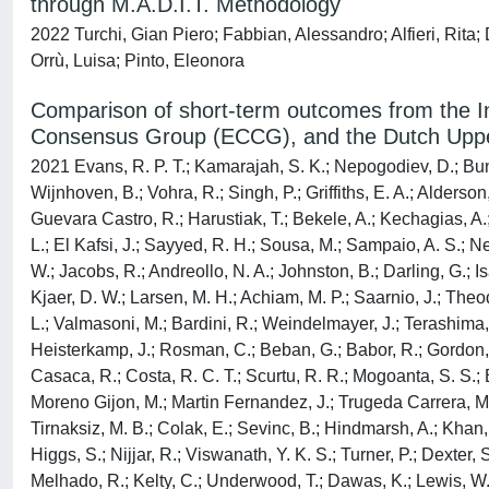
through M.A.D.I.T. Methodology
2022 Turchi, Gian Piero; Fabbian, Alessandro; Alfieri, Rita; 
Orrù, Luisa; Pinto, Eleonora
Comparison of short-term outcomes from the 
Consensus Group (ECCG), and the Dutch Upper
2021 Evans, R. P. T.; Kamarajah, S. K.; Nepogodiev, D.; Bund
Wijnhoven, B.; Vohra, R.; Singh, P.; Griffiths, E. A.; Alders
Guevara Castro, R.; Harustiak, T.; Bekele, A.; Kechagias, A.
L.; El Kafsi, J.; Sayyed, R. H.; Sousa, M.; Sampaio, A. S.; Ne
W.; Jacobs, R.; Andreollo, N. A.; Johnston, B.; Darling, G.; Is
Kjaer, D. W.; Larsen, M. H.; Achiam, M. P.; Saarnio, J.; Theod
L.; Valmasoni, M.; Bardini, R.; Weindelmayer, J.; Terashima,
Heisterkamp, J.; Rosman, C.; Beban, G.; Babor, R.; Gordon, A.; 
Casaca, R.; Costa, R. C. T.; Scurtu, R. R.; Mogoanta, S. S.; B
Moreno Gijon, M.; Martin Fernandez, J.; Trugeda Carrera, M. 
Tirnaksiz, M. B.; Colak, E.; Sevinc, B.; Hindmarsh, A.; Khan, 
Higgs, S.; Nijjar, R.; Viswanath, Y. K. S.; Turner, P.; Dexter
Melhado, R.; Kelty, C.; Underwood, T.; Dawas, K.; Lewis, W.;