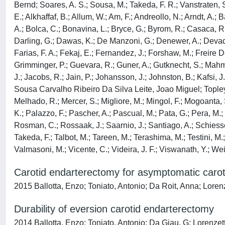
Bernd; Soares, A. S.; Sousa, M.; Takeda, F. R.; Vanstraten, S
E.; Alkhaffaf, B.; Allum, W.; Am, F.; Andreollo, N.; Arndt, A.;
A.; Bolca, C.; Bonavina, L.; Bryce, G.; Byrom, R.; Casaca, R.
Darling, G.; Dawas, K.; De Manzoni, G.; Denewer, A.; Devadas, 
Farias, F. A.; Fekaj, E.; Fernandez, J.; Forshaw, M.; Freire
Grimminger, P.; Guevara, R.; Guner, A.; Gutknecht, S.; Mahmoo
J.; Jacobs, R.; Jain, P.; Johansson, J.; Johnston, B.; Kafsi, J
Sousa Carvalho Ribeiro Da Silva Leite, Joao Miguel; Topley,
Melhado, R.; Mercer, S.; Migliore, M.; Mingol, F.; Mogoanta, S.
K.; Palazzo, F.; Pascher, A.; Pascual, M.; Pata, G.; Pera, M
Rosman, C.; Rossaak, J.; Saarnio, J.; Santiago, A.; Schiesser
Takeda, F.; Talbot, M.; Tareen, M.; Terashima, M.; Testini, M.;
Valmasoni, M.; Vicente, C.; Videira, J. F.; Viswanath, Y.; Wei
Carotid endarterectomy for asymptomatic carotid
2015 Ballotta, Enzo; Toniato, Antonio; Da Roit, Anna; Loren
Durability of eversion carotid endarterectomy
2014 Ballotta, Enzo; Toniato, Antonio; Da Giau, G; Lorenzet