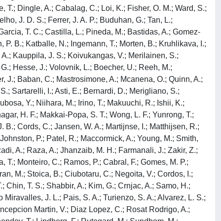
, T.; Dingle, A.; Cabalag, C.; Loi, K.; Fisher, O. M.; Ward, S.;
ho, J. D. S.; Ferrer, J. A. P.; Buduhan, G.; Tan, L.;
-Garcia, T. C.; Castilla, L.; Pineda, M.; Bastidas, A.; Gomez-
P. B.; Katballe, N.; Ingemann, T.; Morten, B.; Kruhlikava, I.;
, A.; Kauppila, J. S.; Koivukangas, V.; Merilainen, S.;
G.; Hesse, J.; Volovnik, L.; Boecher, U.; Reeh, M.;
ger, J.; Baban, C.; Mastrosimone, A.; Mcanena, O.; Quinn, A.;
 Sartarelli, I.; Asti, E.; Bernardi, D.; Merigliano, S.;
a, Y.; Niihara, M.; Irino, T.; Makuuchi, R.; Ishii, K.;
agar, H. F.; Makkai-Popa, S. T.; Wong, L. F.; Yunrong, T.;
 B.; Cords, C.; Jansen, W. A.; Martijnse, I.; Matthijsen, R.;
Johnston, P.; Patel, R.; Maccormick, A.; Young, M.; Smith,
adi, A.; Raza, A.; Jhanzaib, M. H.; Farmanali, J.; Zakir, Z.;
a, T.; Monteiro, C.; Ramos, P.; Cabral, F.; Gomes, M. P.;
ran, M.; Stoica, B.; Ciubotaru, C.; Negoita, V.; Cordos, I.;
.; Chin, T. S.; Shabbir, A.; Kim, G.; Crnjac, A.; Samo, H.;
iravalles, J. L.; Pais, S. A.; Turienzo, S. A.; Alvarez, L. S.;
oncepcion Martin, V.; Diaz Lopez, C.; Rosat Rodrigo, A.;