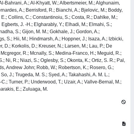
 Al-Bahrani, A.; Al-Khyatt, W.; Albertsmeier, M.; Alghunaim,
rnardes, A.; Berrisford, R.; Bianchi, A.; Bjelovic, M.; Boddy,
E.; Collins, C.; Constantinoiu, S.; Costa, R.; Dahlke, M.;
Egberts, J. -H.; Elgharably, Y.; Elhadi, M.; Elmahi, S.;
adha, S.; Gijon, M. M.; Gokhale, J.; Gordon, A.;
S.; Hii, M.; Hindmarsh, A.; Hoppner, J.; Isaza, A.; Izbicki,
er, D.; Korkolis, D.; Kreuser, N.; Larsen, M.; Lau, P.; De
 Mcgregor, R.; Mcnally, S.; Medina-Franco, H.; Meguid, R.;
; Ni, R.; Niazi, S.; Oglesby, S.; Okonta, K.; Ortiz, S. R.; Pal,
olds, Andrew John; Robb, W.; Robertson, K.; Rosero, G.;
So, J.; Trugeda, M. S.; Syed, A.; Takahashi, A. M. L.;
 -C.; Turner, P.; Underwood, T.; Uzair, A.; Vallve-Bernal, M.;
harakis, E.; Zuluaga, M.