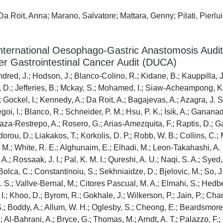
Da Roit, Anna; Marano, Salvatore; Mattara, Genny; Pilati, Pierlui
International Oesophago-Gastric Anastomosis Aud
 Gastrointestinal Cancer Audit (DUCA)
red, J.; Hodson, J.; Blanco-Colino, R.; Kidane, B.; Kauppilla, J.
on, D.; Jefferies, B.; Mckay, S.; Mohamed, I.; Siaw-Acheampong, K.;
; Gockel, I.; Kennedy, A.; Da Roit, A.; Bagajevas, A.; Azagra, J.
goi, I.; Blanco, R.; Schneider, P. M.; Hsu, P. K.; Isik, A.; Ganana
aza-Restrepo, A.; Rosero, G.; Arias-Amezquita, F.; Raptis, D.; Gaed
orou, D.; Liakakos, T.; Korkolis, D. P.; Robb, W. B.; Collins, C.; 
 M.; White, R. E.; Alghunaim, E.; Elhadi, M.; Leon-Takahashi, A. 
Rossaak, J. I.; Pal, K. M. I.; Qureshi, A. U.; Naqi, S. A.; Syed, A.
olca, C.; Constantinoiu, S.; Sekhniaidze, D.; Bjelovic, M.; So, J. 
S.; Vallve-Bernal, M.; Citores Pascual, M. A.; Elmahi, S.; Hedber
I.; Khoo, D.; Byrom, R.; Gokhale, J.; Wilkerson, P.; Jain, P.; Chan
, S.; Boddy, A.; Allum, W. H.; Oglesby, S.; Cheong, E.; Beardsmore,
 Al-Bahrani, A.; Bryce, G.; Thomas, M.; Arndt, A. T.; Palazzo, F.