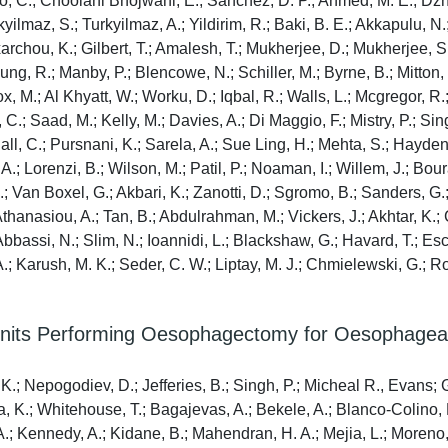
, C.; Choolani Bhojwani, E.; Sanchez, D. P.; Ahmed, M. E.; Dzh
rkyilmaz, S.; Turkyilmaz, A.; Yildirim, R.; Baki, B. E.; Akkapulu,
Exarchou, K.; Gilbert, T.; Amalesh, T.; Mukherjee, D.; Mukherjee, S
ung, R.; Manby, P.; Blencowe, N.; Schiller, M.; Byrne, B.; Mitton,
, M.; Al Khyatt, W.; Worku, D.; Iqbal, R.; Walls, L.; Mcgregor, R.
.; Saad, M.; Kelly, M.; Davies, A.; Di Maggio, F.; Mistry, P.; Sing
all, C.; Pursnani, K.; Sarela, A.; Sue Ling, H.; Mehta, S.; Hayden,
 Lorenzi, B.; Wilson, M.; Patil, P.; Noaman, I.; Willem, J.; Bour
 J.; Van Boxel, G.; Akbari, K.; Zanotti, D.; Sgromo, B.; Sanders, 
Athanasiou, A.; Tan, B.; Abdulrahman, M.; Vickers, J.; Akhtar, K.;
bbassi, N.; Slim, N.; Ioannidi, L.; Blackshaw, G.; Havard, T.; Esc
 Karush, M. K.; Seder, C. W.; Liptay, M. J.; Chmielewski, G.; Ros
 in Units Performing Oesophagectomy for Oesophage
Nepogodiev, D.; Jefferies, B.; Singh, P.; Micheal R., Evans; Gri
K.; Whitehouse, T.; Bagajevas, A.; Bekele, A.; Blanco-Colino, R.;
 A.; Kennedy, A.; Kidane, B.; Mahendran, H. A.; Mejia, L.; Moreno, 