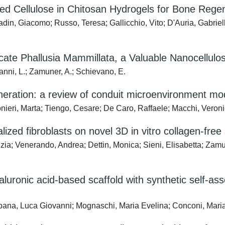
sed Cellulose in Chitosan Hydrogels for Bone Rege
in, Giacomo; Russo, Teresa; Gallicchio, Vito; D'Auria, Gabriella
icate Phallusia Mammillata, a Valuable Nanocellulo
Manni, L.; Zamuner, A.; Schievano, E.
neration: a review of conduit microenvironment mode
nieri, Marta; Tiengo, Cesare; De Caro, Raffaele; Macchi, Veroni
ized fibroblasts on novel 3D in vitro collagen-free 
nzia; Venerando, Andrea; Dettin, Monica; Sieni, Elisabetta; Zam
ronic acid-based scaffold with synthetic self-ass
pana, Luca Giovanni; Mognaschi, Maria Evelina; Conconi, Maria 