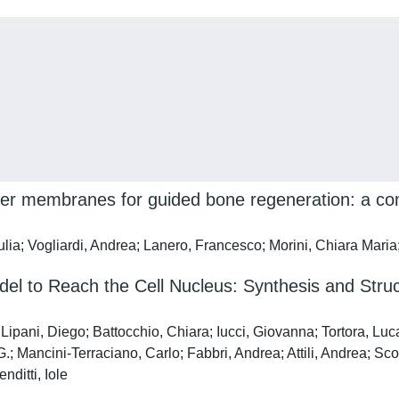
rrier membranes for guided bone regeneration: a c
ulia; Vogliardi, Andrea; Lanero, Francesco; Morini, Chiara Mari
l to Reach the Cell Nucleus: Synthesis and Struct
 Lipani, Diego; Battocchio, Chiara; Iucci, Giovanna; Tortora, Lu
 Mancini-Terraciano, Carlo; Fabbri, Andrea; Attili, Andrea; Sco
nditti, Iole