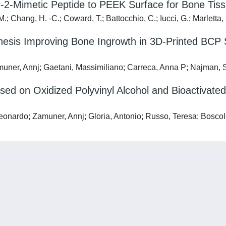
P-2-Mimetic Peptide to PEEK Surface for Bone Tis
; Chang, H. -C.; Coward, T.; Battocchio, C.; Iucci, G.; Marletta, G.
nesis Improving Bone Ingrowth in 3D-Printed BCP S
muner, Annj; Gaetani, Massimiliano; Carreca, Anna P; Najman, S
ed on Oxidized Polyvinyl Alcohol and Bioactivate
eonardo; Zamuner, Annj; Gloria, Antonio; Russo, Teresa; Boscolo