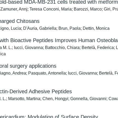
ffold-based MDA-MB-231 cells treated with metform
Zamuner, Annj; Teresa Conconi, Maria; Barozzi, Marco; Giri, Pra
Charged Chitosans
igno, Lucia; D'Auria, Gabriella; Brun, Paola; Dettin, Monica
n with Bioactive Peptides Improves Human Osteobl
 M. L.; Iucci, Giovanna; Battocchio, Chiara; Bertelà, Federica; L
nica
ral surgery applications
agno, Andrea; Pasquato, Antonella; Iucci, Giovanna; Bertelà, Fe
ctin-Derived Adhesive Peptides
L.; Marsotto, Martina; Chen, Hongyi; Gonnella, Giovanni; Cowar
Pericardium: Modulation of Surface Density