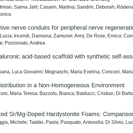
Imran, Saima Jalil; Casarin, Martina; Sandrin, Deborah; Róden
Monica
tive nerve conduits for peripheral nerve regenerat
, Lucia; Incendi, Damiana; Zamuner, Annj; De Rose, Enrico; Confa
e; Porzionato, Andrea
ronic acid-based scaffold with synthetic self-ass
pana, Luca Giovanni; Mognaschi, Maria Evelina; Conconi, Maria 
d Distribution in a Non-Homogeneous Environment
oni, Maria Teresa; Bazzolo, Bianca; Balducci, Cristian; Di Barb
rafted Sr/Mg-Doped Hardystonite Foams: Comparison
a, Michele; Taddei, Paola; Pasquato, Antonella; Di Silvio, Luc