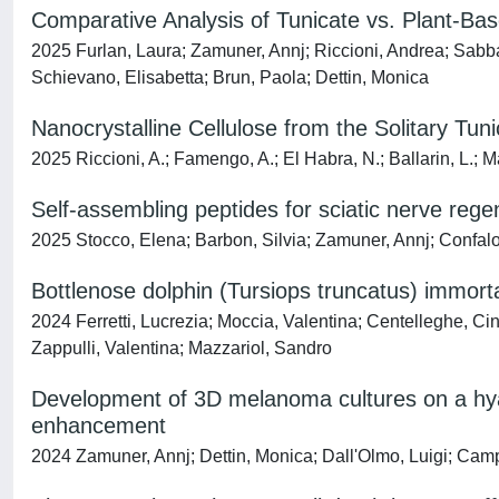
Comparative Analysis of Tunicate vs. Plant-Ba
2025 Furlan, Laura; Zamuner, Annj; Riccioni, Andrea; Sabbad
Schievano, Elisabetta; Brun, Paola; Dettin, Monica
Nanocrystalline Cellulose from the Solitary Tun
2025 Riccioni, A.; Famengo, A.; El Habra, N.; Ballarin, L.; 
Self-assembling peptides for sciatic nerve rege
2025 Stocco, Elena; Barbon, Silvia; Zamuner, Annj; Confalo
Bottlenose dolphin (Tursiops truncatus) immortal
2024 Ferretti, Lucrezia; Moccia, Valentina; Centelleghe, Ci
Zappulli, Valentina; Mazzariol, Sandro
Development of 3D melanoma cultures on a hyalu
enhancement
2024 Zamuner, Annj; Dettin, Monica; Dall'Olmo, Luigi; Cam