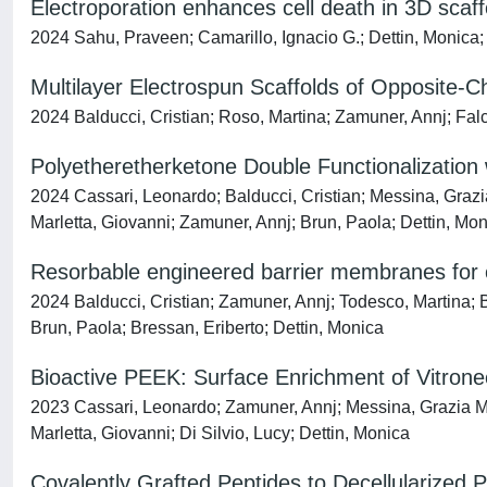
Electroporation enhances cell death in 3D sca
2024 Sahu, Praveen; Camarillo, Ignacio G.; Dettin, Monica; 
Multilayer Electrospun Scaffolds of Opposite-
2024 Balducci, Cristian; Roso, Martina; Zamuner, Annj; Falc
Polyetheretherketone Double Functionalizatio
2024 Cassari, Leonardo; Balducci, Cristian; Messina, Grazia
Marletta, Giovanni; Zamuner, Annj; Brun, Paola; Dettin, Mo
Resorbable engineered barrier membranes for o
2024 Balducci, Cristian; Zamuner, Annj; Todesco, Martina; B
Brun, Paola; Bressan, Eriberto; Dettin, Monica
Bioactive PEEK: Surface Enrichment of Vitrone
2023 Cassari, Leonardo; Zamuner, Annj; Messina, Grazia M. 
Marletta, Giovanni; Di Silvio, Lucy; Dettin, Monica
Covalently Grafted Peptides to Decellularized 