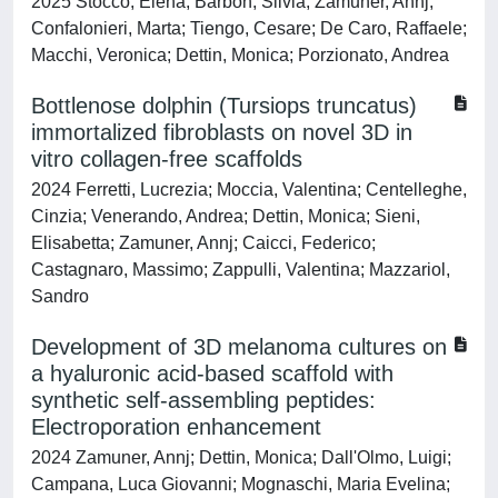
2025 Stocco, Elena; Barbon, Silvia; Zamuner, Annj;
Confalonieri, Marta; Tiengo, Cesare; De Caro, Raffaele;
Macchi, Veronica; Dettin, Monica; Porzionato, Andrea
Bottlenose dolphin (Tursiops truncatus)
immortalized fibroblasts on novel 3D in
vitro collagen-free scaffolds
2024 Ferretti, Lucrezia; Moccia, Valentina; Centelleghe,
Cinzia; Venerando, Andrea; Dettin, Monica; Sieni,
Elisabetta; Zamuner, Annj; Caicci, Federico;
Castagnaro, Massimo; Zappulli, Valentina; Mazzariol,
Sandro
Development of 3D melanoma cultures on
a hyaluronic acid-based scaffold with
synthetic self-assembling peptides:
Electroporation enhancement
2024 Zamuner, Annj; Dettin, Monica; Dall'Olmo, Luigi;
Campana, Luca Giovanni; Mognaschi, Maria Evelina;