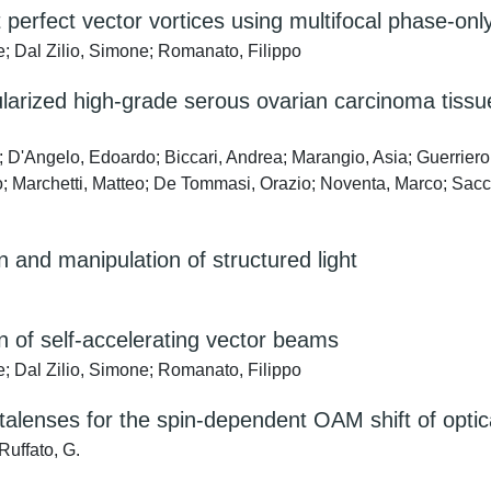
perfect vector vortices using multifocal phase-onl
e; Dal Zilio, Simone; Romanato, Filippo
lularized high-grade serous ovarian carcinoma tiss
D'Angelo, Edoardo; Biccari, Andrea; Marangio, Asia; Guerriero, A
po; Marchetti, Matteo; De Tommasi, Orazio; Noventa, Marco; Sacca
 and manipulation of structured light
 of self-accelerating vector beams
e; Dal Zilio, Simone; Romanato, Filippo
etalenses for the spin-dependent OAM shift of optic
Ruffato, G.