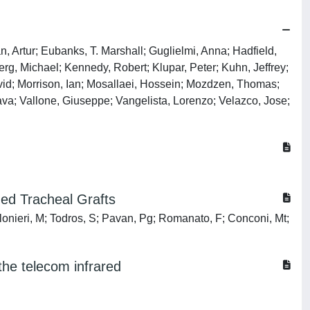
, Artur; Eubanks, T. Marshall; Guglielmi, Anna; Hadfield,
g, Michael; Kennedy, Robert; Klupar, Peter; Kuhn, Jeffrey;
vid; Morrison, Ian; Mosallaei, Hossein; Mozdzen, Thomas;
va; Vallone, Giuseppe; Vangelista, Lorenzo; Velazco, Jose;
zed Tracheal Grafts
lonieri, M; Todros, S; Pavan, Pg; Romanato, F; Conconi, Mt;
the telecom infrared