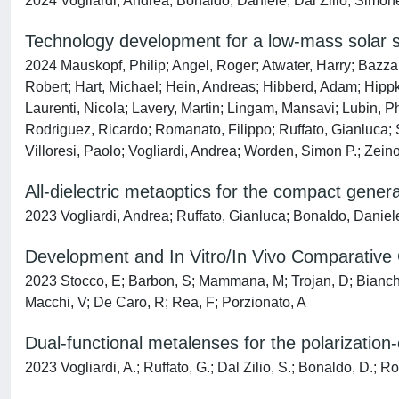
2024 Vogliardi, Andrea; Bonaldo, Daniele; Dal Zilio, Simon
Technology development for a low-mass solar 
2024 Mauskopf, Philip; Angel, Roger; Atwater, Harry; Bazzan
Robert; Hart, Michael; Hein, Andreas; Hibberd, Adam; Hipp
Laurenti, Nicola; Lavery, Martin; Lingam, Mansavi; Lubin, 
Rodriguez, Ricardo; Romanato, Filippo; Ruffato, Gianluca;
Villoresi, Paolo; Vogliardi, Andrea; Worden, Simon P.; Ze
All-dielectric metaoptics for the compact gener
2023 Vogliardi, Andrea; Ruffato, Gianluca; Bonaldo, Daniel
Development and In Vitro/In Vivo Comparative 
2023 Stocco, E; Barbon, S; Mammana, M; Trojan, D; Bianchin
Macchi, V; De Caro, R; Rea, F; Porzionato, A
Dual-functional metalenses for the polarization
2023 Vogliardi, A.; Ruffato, G.; Dal Zilio, S.; Bonaldo, D.; R