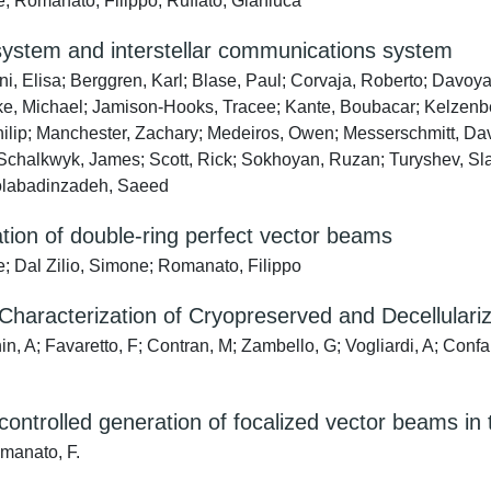
e; Romanato, Filippo; Ruffato, Gianluca
system and interstellar communications system
i, Elisa; Berggren, Karl; Blase, Paul; Corvaja, Roberto; Davoyan
ke, Michael; Jamison-Hooks, Tracee; Kante, Boubacar; Kelzenber
Philip; Manchester, Zachary; Medeiros, Owen; Messerschmitt, Da
 Schalkwyk, James; Scott, Rick; Sokhoyan, Ruzan; Turyshev, Sla
inolabadinzadeh, Saeed
ation of double-ring perfect vector beams
e; Dal Zilio, Simone; Romanato, Filippo
Characterization of Cryopreserved and Decellulari
, A; Favaretto, F; Contran, M; Zambello, G; Vogliardi, A; Confa
-controlled generation of focalized vector beams in 
omanato, F.