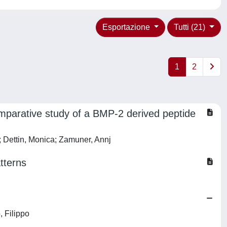
Esportazione
Tutti (21)
1
2
omparative study of a BMP-2 derived peptide
a; Dettin, Monica; Zamuner, Annj
tterns
, Filippo