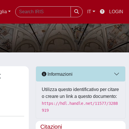
glia
IT
LOGIN
t
Informazioni
Utilizza questo identificativo per citare
o creare un link a questo documento:
https://hdl.handle.net/11577/3288
919
Citazioni