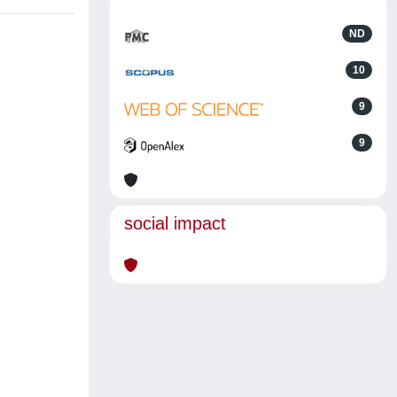
ND
10
9
9
social impact