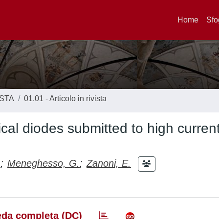
Home
Sfo
ISTA
01.01 - Articolo in rivista
al diodes submitted to high curren
.
;
Meneghesso, G.
;
Zanoni, E.
da completa (DC)