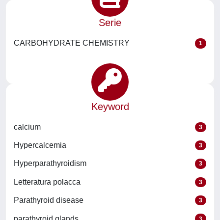
Serie
CARBOHYDRATE CHEMISTRY
1
Keyword
calcium
3
Hypercalcemia
3
Hyperparathyroidism
3
Letteratura polacca
3
Parathyroid disease
3
parathyroid glands
3