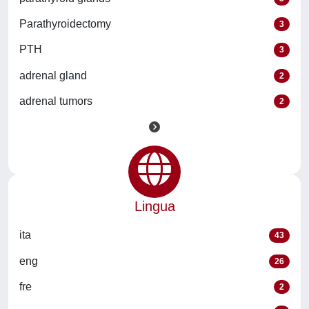
Parathyroidectomy
3
PTH
3
adrenal gland
2
adrenal tumors
2
Lingua
ita
43
eng
26
fre
2