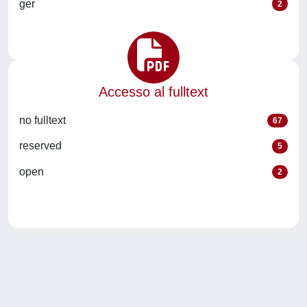
ger
2
Accesso al fulltext
no fulltext
67
reserved
5
open
2
Powered by
IRIS
-
about IRIS
-