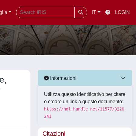
glia
IT
LOGIN
e,
Informazioni
y
Utilizza questo identificativo per citare
o creare un link a questo documento:
https://hdl.handle.net/11577/3220
241
Citazioni