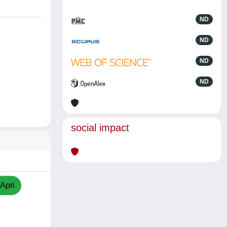
ND
ND
ND
ND
social impact
/Apri