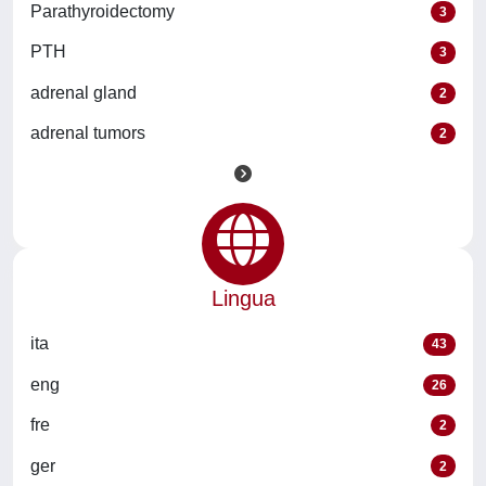
Parathyroidectomy
3
PTH
3
adrenal gland
2
adrenal tumors
2
Lingua
ita
43
eng
26
fre
2
ger
2