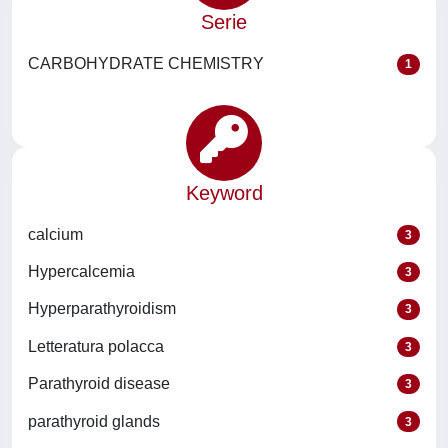
Serie
CARBOHYDRATE CHEMISTRY
1
Keyword
calcium
3
Hypercalcemia
3
Hyperparathyroidism
3
Letteratura polacca
3
Parathyroid disease
3
parathyroid glands
3