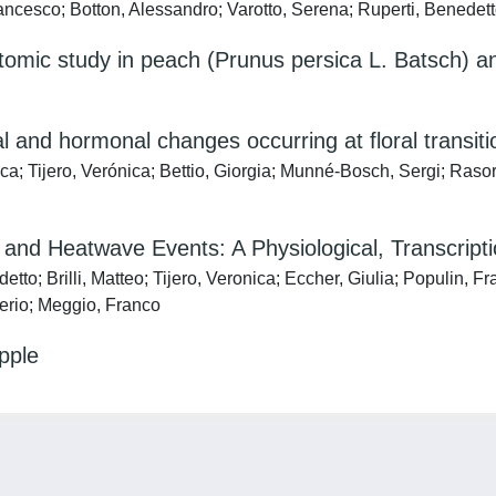
ncesco; Botton, Alessandro; Varotto, Serena; Ruperti, Benedett
ptomic study in peach (Prunus persica L. Batsch) and
nal and hormonal changes occurring at floral transi
; Tijero, Verónica; Bettio, Giorgia; Munné-Bosch, Sergi; Rasori,
and Heatwave Events: A Physiological, Transcript
tto; Brilli, Matteo; Tijero, Veronica; Eccher, Giulia; Populin, 
lerio; Meggio, Franco
pple