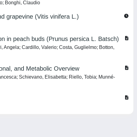
o; Bonghi, Claudio
 grapevine (Vitis vinifera L.)
tion in peach buds (Prunus persica L. Batsch)
 Angela; Cardillo, Valerio; Costa, Guglielmo; Botton,
ional, and Metabolic Overview
Francesca; Schievano, Elisabetta; Riello, Tobia; Munné-