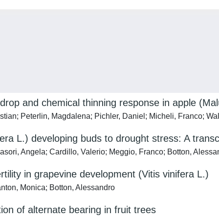
 drop and chemical thinning response in apple (Ma
stian; Peterlin, Magdalena; Pichler, Daniel; Micheli, Franco; W
fera L.) developing buds to drought stress: A trans
asori, Angela; Cardillo, Valerio; Meggio, Franco; Botton, Alessa
tility in grapevine development (Vitis vinifera L.)
Canton, Monica; Botton, Alessandro
on of alternate bearing in fruit trees