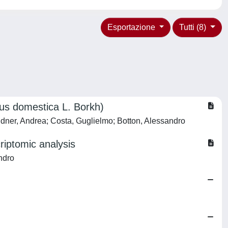
Esportazione
Tutti (8)
lus domestica L. Borkh)
aldner, Andrea; Costa, Guglielmo; Botton, Alessandro
criptomic analysis
ndro