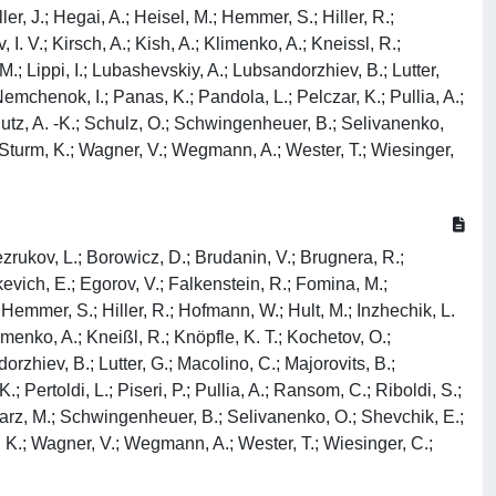
r, J.; Hegai, A.; Heisel, M.; Hemmer, S.; Hiller, R.;
 I. V.; Kirsch, A.; Kish, A.; Klimenko, A.; Kneissl, R.;
M.; Lippi, I.; Lubashevskiy, A.; Lubsandorzhiev, B.; Lutter,
mchenok, I.; Panas, K.; Pandola, L.; Pelczar, K.; Pullia, A.;
hutz, A. -K.; Schulz, O.; Schwingenheuer, B.; Selivanenko,
 Sturm, K.; Wagner, V.; Wegmann, A.; Wester, T.; Wiesinger,
Bezrukov, L.; Borowicz, D.; Brudanin, V.; Brugnera, R.;
evich, E.; Egorov, V.; Falkenstein, R.; Fomina, M.;
Hemmer, S.; Hiller, R.; Hofmann, W.; Hult, M.; Inzhechik, L.
limenko, A.; Kneißl, R.; Knöpfle, K. T.; Kochetov, O.;
rzhiev, B.; Lutter, G.; Macolino, C.; Majorovits, B.;
Pertoldi, L.; Piseri, P.; Pullia, A.; Ransom, C.; Riboldi, S.;
warz, M.; Schwingenheuer, B.; Selivanenko, O.; Shevchik, E.;
, K.; Wagner, V.; Wegmann, A.; Wester, T.; Wiesinger, C.;