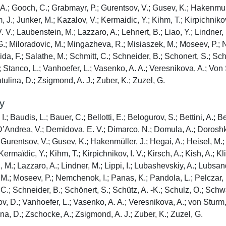
A.; Gooch, C.; Grabmayr, P.; Gurentsov, V.; Gusev, K.; Hakenmulle
 J.; Junker, M.; Kazalov, V.; Kermaidic, Y.; Kihm, T.; Kirpichnikov,
V.; Laubenstein, M.; Lazzaro, A.; Lehnert, B.; Liao, Y.; Lindner, 
.; Miloradovic, M.; Mingazheva, R.; Misiaszek, M.; Moseev, P.; Ne
a, F.; Salathe, M.; Schmitt, C.; Schneider, B.; Schonert, S.; Sc
 Stanco, L.; Vanhoefer, L.; Vasenko, A. A.; Veresnikova, A.; Von
atulina, D.; Zsigmond, A. J.; Zuber, K.; Zuzel, G.
y
; Baudis, L.; Bauer, C.; Bellotti, E.; Belogurov, S.; Bettini, A.; 
 D’Andrea, V.; Demidova, E. V.; Dimarco, N.; Domula, A.; Doroshk
urentsov, V.; Gusev, K.; Hakenmüller, J.; Hegai, A.; Heisel, M.; 
ermaïdic, Y.; Kihm, T.; Kirpichnikov, I. V.; Kirsch, A.; Kish, A.; K
.; Lazzaro, A.; Lindner, M.; Lippi, I.; Lubashevskiy, A.; Lubsando
 Moseev, P.; Nemchenok, I.; Panas, K.; Pandola, L.; Pelczar, K.; 
C.; Schneider, B.; Schönert, S.; Schütz, A. -K.; Schulz, O.; Sch
v, D.; Vanhoefer, L.; Vasenko, A. A.; Veresnikova, A.; von Sturm
lina, D.; Zschocke, A.; Zsigmond, A. J.; Zuber, K.; Zuzel, G.