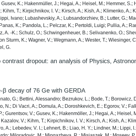
Gusev, K.; Hakenmüller, J.; Hegai, A.; Heisel, M.; Hemmer, S.; Hi
 Kihm, T.; Kirpichnikov, I. V.; Kirsch, A.; Kish, A.; Klimenko, A.;
ippi, Ivano; Lubashevskiy, A.; Lubsandorzhiev, B.; Lutter, G.; Ma
nas, K.; Pandola, L.; Pelczar, K.; Pertoldi, Luigi; Pullia, A.; R
tz, A. -K.; Schulz, O.; Schwingenheuer, B.; Selivanenko, O.; She
on Sturm, K.; Wagner, V.; Wegmann, A.; Wester, T.; Wiesinger, C.; 
el, G.
o contrast dropout: an analysis of Physics, Astro
le-β decay of 76 Ge with GERDA
enato, G.; Bettini, Alessandro; Bezrukov, L.; Bode, T.; Borowicz, 
, N.; Di Vacri, A.; Domula, A.; Doroshkevich, E.; Egorov, V.; Fa
.; Gurentsov, V.; Gusev, K.; Hakenmöller, J.; Hegai, A.; Heisel,
Kazalov, V.; Kihm, T.; Kirpichnikov, I. V.; Kirsch, A.; Kish, A.; Kl
A.; Lebedev, V. I.; Lehnert, B.; Liao, H. Y.; Lindner, M.; Lippi, I
do; Miloradovic, M.; Mingazheva, R.; Misiaszek, M.; Moseev, P.; 