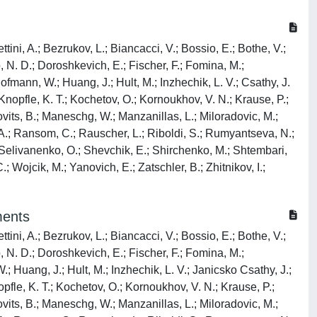
ttini, A.; Bezrukov, L.; Biancacci, V.; Bossio, E.; Bothe, V.;
, N. D.; Doroshkevich, E.; Fischer, F.; Fomina, M.;
fmann, W.; Huang, J.; Hult, M.; Inzhechik, L. V.; Csathy, J.
 Knopfle, K. T.; Kochetov, O.; Kornoukhov, V. N.; Krause, P.;
ovits, B.; Maneschg, W.; Manzanillas, L.; Miloradovic, M.;
a, A.; Ransom, C.; Rauscher, L.; Riboldi, S.; Rumyantseva, N.;
; Selivanenko, O.; Shevchik, E.; Shirchenko, M.; Shtembari,
; Wojcik, M.; Yanovich, E.; Zatschler, B.; Zhitnikov, I.;
ments
ttini, A.; Bezrukov, L.; Biancacci, V.; Bossio, E.; Bothe, V.;
, N. D.; Doroshkevich, E.; Fischer, F.; Fomina, M.;
 Huang, J.; Hult, M.; Inzhechik, L. V.; Janicsko Csathy, J.;
opfle, K. T.; Kochetov, O.; Kornoukhov, V. N.; Krause, P.;
ovits, B.; Maneschg, W.; Manzanillas, L.; Miloradovic, M.;