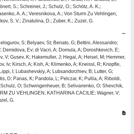
nert, S.; Schreiner, J.; Schulz, O.; Schötz, A. K.;
asenko, A. A.; Veresnikova, A.; Von Sturm Zu Vehlingen,
ov, S. V.; Zinatulina, D.; Zuber, K.; Zuzel, G.
Belogurov, S; Belyaev, St; Benato, G; Bettini, Alessandro;
V; Demidova, Ev; di Vacri, A; Domula, A; Doroshkevich, E;
v, V; Gusev, K; Hakemuller, J; Hegai, A; Heisel, M; Hemmer,
 Iv; Kirsch, A; Kish, A; Klimenko, A; Kneissl, R; Knopfle,
ppi, I; Lubashevskiy, A; Lubsandorzhiev, B; Lutter, G;
, D; Panas, K; Pandola, L; Pelczar, K; Pullia, A; Riboldi,
k; Schulz, O; Schwingenheuer, B; Selivanenko, O; Shevchik,
ON STURM ZU VEHLINGEN, KATHARINA CACILIE; Wagner, V;
zel, G.