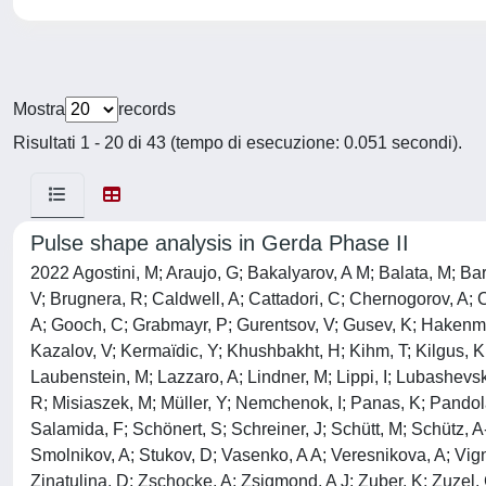
Mostra
records
Risultati 1 - 20 di 43 (tempo di esecuzione: 0.051 secondi).
Pulse shape analysis in Gerda Phase II
2022 Agostini, M; Araujo, G; Bakalyarov, A M; Balata, M; Bara
V; Brugnera, R; Caldwell, A; Cattadori, C; Chernogorov, A;
A; Gooch, C; Grabmayr, P; Gurentsov, V; Gusev, K; Hakenmüll
Kazalov, V; Kermaïdic, Y; Khushbakht, H; Kihm, T; Kilgus, K
Laubenstein, M; Lazzaro, A; Lindner, M; Lippi, I; Lubashevs
R; Misiaszek, M; Müller, Y; Nemchenok, I; Panas, K; Pandola
Salamida, F; Schönert, S; Schreiner, J; Schütt, M; Schütz,
Smolnikov, A; Stukov, D; Vasenko, A A; Veresnikova, A; Vigno
Zinatulina, D; Zschocke, A; Zsigmond, A J; Zuber, K; Zuzel,