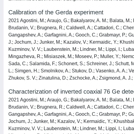
Calibration of the Gerda experiment
2021 Agostini, M.; Araujo, G.; Bakalyarov, A. M.; Balata, M.; B
Brudanin, V.; Brugnera, R.; Caldwell, A.; Cattadori, C.; Che
Gangapshev, A.; Garfagnini, A.; Gooch, C.; Grabmayr, P.; Gure
J.; Jochum, J.; Junker, M.; Kazalov, V.; Kermaidic, Y.; Khushb
Kuzminov, V. V.; Laubenstein, M.; Lindner, M.; Lippi, I.; Lub
Mingazheva, R.; Misiaszek, M.; Moseev, P.; Muller, Y.; Nemche
Sada, C.; Salamida, F.; Schonert, S.; Schreiner, J.; Schutt,
L.; Simgen, H.; Smolnikov, A.; Stukov, D.; Vasenko, A. A.; Ver
Zhukov, S. V.; Zinatulina, D.; Zschocke, A.; Zsigmond, A. J.;
Characterization of inverted coaxial 76 Ge det
2021 Agostini, M.; Araujo, G.; Bakalyarov, A. M.; Balata, M.; B
Brudanin, V.; Brugnera, R.; Caldwell, A.; Cattadori, C.; Che
Gangapshev, A.; Garfagnini, A.; Gooch, C.; Grabmayr, P.; Gur
Jochum, J.; Junker, M.; Kazalov, V.; Kermaidic, Y.; Khushbakht
Kuzminov, V. V.; Laubenstein, M.; Lindner, M.; Lippi, I.; Lub