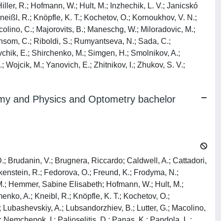
ller, R.; Hofmann, W.; Hult, M.; Inzhechik, L. V.; Janicskó
 Kneißl, R.; Knöpfle, K. T.; Kochetov, O.; Kornoukhov, V. N.;
colino, C.; Majorovits, B.; Maneschg, W.; Miloradovic, M.;
ansom, C.; Riboldi, S.; Rumyantseva, N.; Sada, C.;
vchik, E.; Shirchenko, M.; Simgen, H.; Smolnikov, A.;
Wojcik, M.; Yanovich, E.; Zhitnikov, I.; Zhukov, S. V.;
nomy and Physics and Optometry bachelor
D.; Brudanin, V.; Brugnera, Riccardo; Caldwell, A.; Cattadori,
lkenstein, R.; Fedorova, O.; Freund, K.; Frodyma, N.;
 M.; Hemmer, Sabine Elisabeth; Hofmann, W.; Hult, M.;
imenko, A.; Kneibl, R.; Knöpfle, K. T.; Kochetov, O.;
.; Lubashevskiy, A.; Lubsandorzhiev, B.; Lutter, G.; Macolino,
Nemchenok, I.; Palioselitis, D.; Panas, K.; Pandola, L.;