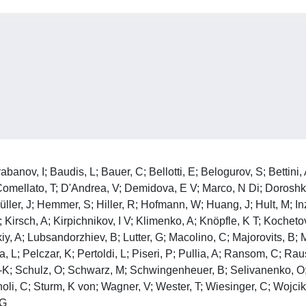
banov, I; Baudis, L; Bauer, C; Bellotti, E; Belogurov, S; Bettini,
 Comellato, T; D'Andrea, V; Demidova, E V; Marco, N Di; Doroshk
er, J; Hemmer, S; Hiller, R; Hofmann, W; Huang, J; Hult, M; Inz
; Kirsch, A; Kirpichnikov, I V; Klimenko, A; Knöpfle, K T; Koche
kiy, A; Lubsandorzhiev, B; Lutter, G; Macolino, C; Majorovits, 
, L; Pelczar, K; Pertoldi, L; Piseri, P; Pullia, A; Ransom, C; R
 A-K; Schulz, O; Schwarz, M; Schwingenheuer, B; Selivanenko, O
li, C; Sturm, K von; Wagner, V; Wester, T; Wiesinger, C; Wojcik, 
 G