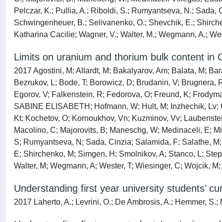
Pelczar, K.; Pullia, A.; Riboldi, S.; Rumyantseva, N.; Sada, C
Schwingenheuer, B.; Selivanenko, O.; Shevchik, E.; Shirchen
Katharina Cacilie; Wagner, V.; Walter, M.; Wegmann, A.; Wester
Limits on uranium and thorium bulk content in
2017 Agostini, M; Allardt, M; Bakalyarov, Am; Balata, M; Bara
Bezrukov, L; Bode, T; Borowicz, D; Brudanin, V; Brugnera, R
Egorov, V; Falkenstein, R; Fedorova, O; Freund, K; Frodyma
SABINE ELISABETH; Hofmann, W; Hult, M; Inzhechik, Lv; Csath
Kt; Kochetov, O; Kornoukhov, Vn; Kuzminov, Vv; Laubenstein, 
Macolino, C; Majorovits, B; Maneschg, W; Medinaceli, E; Min
S; Rumyantseva, N; Sada, Cinzia; Salamida, F; Salathe, M; 
E; Shirchenko, M; Simgen, H; Smolnikov, A; Stanco, L; 
Walter, M; Wegmann, A; Wester, T; Wiesinger, C; Wojcik, M; Y
Understanding first year university students’ cu
2017 Laherto, A.; Levrini, O.; De Ambrosis, A.; Hemmer, S.; 