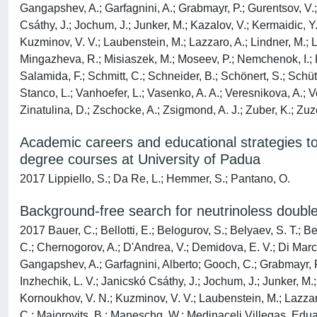
Gangapshev, A.; Garfagnini, A.; Grabmayr, P.; Gurentsov, V.; 
Csáthy, J.; Jochum, J.; Junker, M.; Kazalov, V.; Kermaidic, Y.;
Kuzminov, V. V.; Laubenstein, M.; Lazzaro, A.; Lindner, M.; L
Mingazheva, R.; Misiaszek, M.; Moseev, P.; Nemchenok, I.; Pa
Salamida, F.; Schmitt, C.; Schneider, B.; Schönert, S.; Schü
Stanco, L.; Vanhoefer, L.; Vasenko, A. A.; Veresnikova, A.; V
Zinatulina, D.; Zschocke, A.; Zsigmond, A. J.; Zuber, K.; Zuz
Academic careers and educational strategies t
degree courses at University of Padua
2017 Lippiello, S.; Da Re, L.; Hemmer, S.; Pantano, O.
Background-free search for neutrinoless doub
2017 Bauer, C.; Bellotti, E.; Belogurov, S.; Belyaev, S. T.; B
C.; Chernogorov, A.; D'Andrea, V.; Demidova, E. V.; Di Marco
Gangapshev, A.; Garfagnini, Alberto; Gooch, C.; Grabmayr, P
Inzhechik, L. V.; Janicskó Csáthy, J.; Jochum, J.; Junker, M.; 
Kornoukhov, V. N.; Kuzminov, V. V.; Laubenstein, M.; Lazzaro, 
C.; Majorovits, B.; Maneschg, W.; Medinaceli Villegas, Eduar