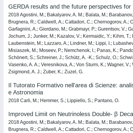
GERDA results and the future perspectives for
2018 Agostini, M.; Bakalyarov, A. M.; Balata, M.; Barabanov, I.
Brugnera, R.; Caldwell, A.; Cattadori, C.; Chernogorov, A.; 
Garfagnini, A.; Giordano, M.; Grabmayr, P.; Gurentsov, V.; Gu
Jochum, J.; Junker, M.; Kazalov, V.; Kermaidic, Y.; Kihm, T.; 
Laubenstein, M.; Lazzaro, A.; Lindner, M.; Lippi, I.; Lubashe
Misiaszek, M.; Moseev, P.; Nemchenok, I.; Panas, K.; Pandola,
Schönert, S.; Schreiner, J.; Schütz, A. -K.; Schulz, O.; Sch
Vasenko, A. A.; Veresnikova, A.; Von Sturm, K.; Wagner, V.; W
Zsigmond, A. J.; Zuber, K.; Zuzel, G.
Il Tutorato Formativo nell'area di Scienze: anal
e Astronomia
2018 Carli, M.; Hemmer, S.; Lippiello, S.; Pantano, O.
Improved Limit on Neutrinoless Double- β De
2018 Agostini, M.; Bakalyarov, A. M.; Balata, M.; Barabanov, I.
Brugnera, R.; Caldwell, A.; Cattadori, C.; Chernogorov, A.; 