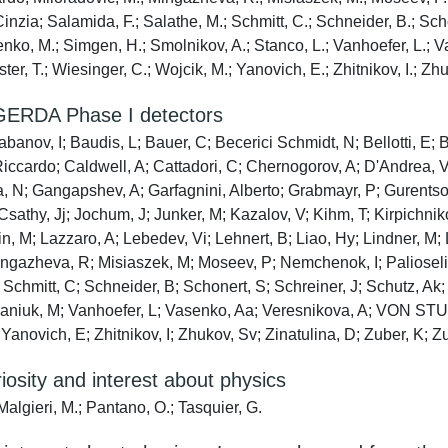
inzia; Salamida, F.; Salathe, M.; Schmitt, C.; Schneider, B.; Schö
ko, M.; Simgen, H.; Smolnikov, A.; Stanco, L.; Vanhoefer, L.; V
, T.; Wiesinger, C.; Wojcik, M.; Yanovich, E.; Zhitnikov, I.; Zhuk
 GERDA Phase I detectors
banov, I; Baudis, L; Bauer, C; Becerici Schmidt, N; Bellotti, E; 
iccardo; Caldwell, A; Cattadori, C; Chernogorov, A; D'Andrea, 
, N; Gangapshev, A; Garfagnini, Alberto; Grabmayr, P; Gurentso
y, Jj; Jochum, J; Junker, M; Kazalov, V; Kihm, T; Kirpichnikov,
M; Lazzaro, A; Lebedev, Vi; Lehnert, B; Liao, Hy; Lindner, M; Li
gazheva, R; Misiaszek, M; Moseev, P; Nemchenok, I; Palioselitis
Schmitt, C; Schneider, B; Schonert, S; Schreiner, J; Schutz, A
Stepaniuk, M; Vanhoefer, L; Vasenko, Aa; Veresnikova, A; V
anovich, E; Zhitnikov, I; Zhukov, Sv; Zinatulina, D; Zuber, K; Zu
riosity and interest about physics
Malgieri, M.; Pantano, O.; Tasquier, G.