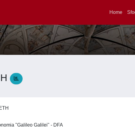
Home
Sfo
TH
BETH
ronomia "Galileo Galilei" - DFA