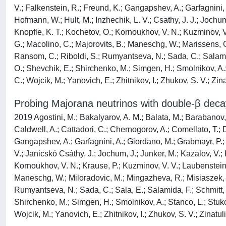
V.; Falkenstein, R.; Freund, K.; Gangapshev, A.; Garfagnini, 
Hofmann, W.; Hult, M.; Inzhechik, L. V.; Csathy, J. J.; Jochum,
Knopfle, K. T.; Kochetov, O.; Kornoukhov, V. N.; Kuzminov, V. 
G.; Macolino, C.; Majorovits, B.; Maneschg, W.; Marissens, G
Ransom, C.; Riboldi, S.; Rumyantseva, N.; Sada, C.; Salamid
O.; Shevchik, E.; Shirchenko, M.; Simgen, H.; Smolnikov, A.;
C.; Wojcik, M.; Yanovich, E.; Zhitnikov, I.; Zhukov, S. V.; Zin
Probing Majorana neutrinos with double-β deca
2019 Agostini, M.; Bakalyarov, A. M.; Balata, M.; Barabanov, I.
Caldwell, A.; Cattadori, C.; Chernogorov, A.; Comellato, T.;
Gangapshev, A.; Garfagnini, A.; Giordano, M.; Grabmayr, P.; G
V.; Janicskó Csáthy, J.; Jochum, J.; Junker, M.; Kazalov, V.; K
Kornoukhov, V. N.; Krause, P.; Kuzminov, V. V.; Laubenstein, M
Maneschg, W.; Miloradovic, M.; Mingazheva, R.; Misiaszek, M.;
Rumyantseva, N.; Sada, C.; Sala, E.; Salamida, F.; Schmitt, 
Shirchenko, M.; Simgen, H.; Smolnikov, A.; Stanco, L.; Stuko
Wojcik, M.; Yanovich, E.; Zhitnikov, I.; Zhukov, S. V.; Zinatu