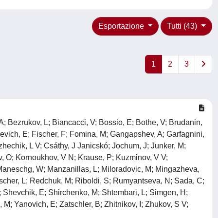
Esportazione
Tutti (43)
1
2
3
 A; Bezrukov, L; Biancacci, V; Bossio, E; Bothe, V; Brudanin,
evich, E; Fischer, F; Fomina, M; Gangapshev, A; Garfagnini,
hechik, L V; Csáthy, J Janicskó; Jochum, J; Junker, M;
tov, O; Kornoukhov, V N; Krause, P; Kuzminov, V V;
B; Maneschg, W; Manzanillas, L; Miloradovic, M; Mingazheva,
auscher, L; Redchuk, M; Riboldi, S; Rumyantseva, N; Sada, C;
; Shevchik, E; Shirchenko, M; Shtembari, L; Simgen, H;
M; Yanovich, E; Zatschler, B; Zhitnikov, I; Zhukov, S V;