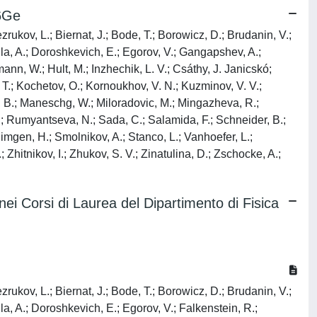
76Ge
ezrukov, L.; Biernat, J.; Bode, T.; Borowicz, D.; Brudanin, V.;
la, A.; Doroshkevich, E.; Egorov, V.; Gangapshev, A.;
ann, W.; Hult, M.; Inzhechik, L. V.; Csáthy, J. Janicskó;
. T.; Kochetov, O.; Kornoukhov, V. N.; Kuzminov, V. V.;
ts, B.; Maneschg, W.; Miloradovic, M.; Mingazheva, R.;
S.; Rumyantseva, N.; Sada, C.; Salamida, F.; Schneider, B.;
imgen, H.; Smolnikov, A.; Stanco, L.; Vanhoefer, L.;
Zhitnikov, I.; Zhukov, S. V.; Zinatulina, D.; Zschocke, A.;
nei Corsi di Laurea del Dipartimento di Fisica
ezrukov, L.; Biernat, J.; Bode, T.; Borowicz, D.; Brudanin, V.;
a, A.; Doroshkevich, E.; Egorov, V.; Falkenstein, R.;