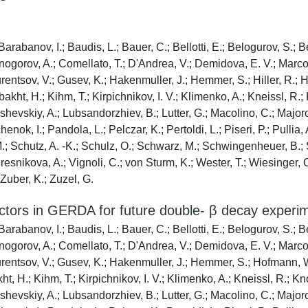
arabanov, I.; Baudis, L.; Bauer, C.; Bellotti, E.; Belogurov, S.; Be
rnogorov, A.; Comellato, T.; D'Andrea, V.; Demidova, E. V.; Marco
ntsov, V.; Gusev, K.; Hakenmuller, J.; Hemmer, S.; Hiller, R.; Ho
akht, H.; Kihm, T.; Kirpichnikov, I. V.; Klimenko, A.; Kneissl, R.;
ashevskiy, A.; Lubsandorzhiev, B.; Lutter, G.; Macolino, C.; Major
nok, I.; Pandola, L.; Pelczar, K.; Pertoldi, L.; Piseri, P.; Pulli
 M.; Schutz, A. -K.; Schulz, O.; Schwarz, M.; Schwingenheuer, B.
esnikova, A.; Vignoli, C.; von Sturm, K.; Wester, T.; Wiesinger, C.
 Zuber, K.; Zuzel, G.
ectors in GERDA for future double- β decay experi
arabanov, I.; Baudis, L.; Bauer, C.; Bellotti, E.; Belogurov, S.; Be
rnogorov, A.; Comellato, T.; D'Andrea, V.; Demidova, E. V.; Marco
entsov, V.; Gusev, K.; Hakenmuller, J.; Hemmer, S.; Hofmann, W.;
, H.; Kihm, T.; Kirpichnikov, I. V.; Klimenko, A.; Kneissl, R.; Kn
ashevskiy, A.; Lubsandorzhiev, B.; Lutter, G.; Macolino, C.; Major