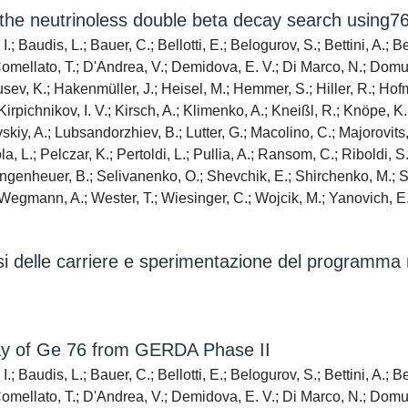
 the neutrinoless double beta decay search using
; Baudis, L.; Bauer, C.; Bellotti, E.; Belogurov, S.; Bettini, A.; B
Comellato, T.; D'Andrea, V.; Demidova, E. V.; Di Marco, N.; Domu
sev, K.; Hakenmüller, J.; Heisel, M.; Hemmer, S.; Hiller, R.; Hofm
Kirpichnikov, I. V.; Kirsch, A.; Klimenko, A.; Kneißl, R.; Knöpe, K
vskiy, A.; Lubsandorzhiev, B.; Lutter, G.; Macolino, C.; Majorovi
 L.; Pelczar, K.; Pertoldi, L.; Pullia, A.; Ransom, C.; Riboldi, 
wingenheuer, B.; Selivanenko, O.; Shevchik, E.; Shirchenko, M.; S
egmann, A.; Wester, T.; Wiesinger, C.; Wojcik, M.; Yanovich, E.; 
isi delle carriere e sperimentazione del programma 
cay of Ge 76 from GERDA Phase II
; Baudis, L.; Bauer, C.; Bellotti, E.; Belogurov, S.; Bettini, A.; B
Comellato, T.; D'Andrea, V.; Demidova, E. V.; Di Marco, N.; Domul