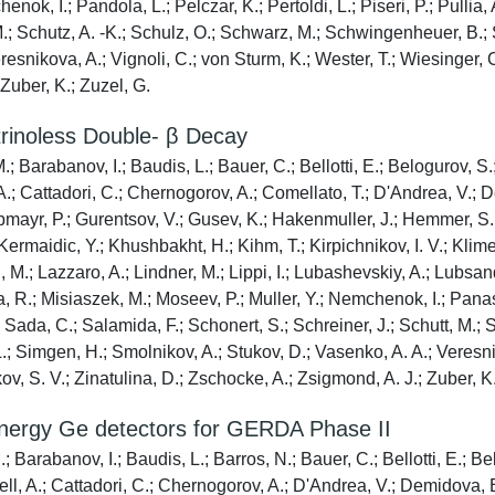
nok, I.; Pandola, L.; Pelczar, K.; Pertoldi, L.; Piseri, P.; Pulli
 M.; Schutz, A. -K.; Schulz, O.; Schwarz, M.; Schwingenheuer, B.
esnikova, A.; Vignoli, C.; von Sturm, K.; Wester, T.; Wiesinger, C.
 Zuber, K.; Zuzel, G.
rinoless Double- β Decay
; Barabanov, I.; Baudis, L.; Bauer, C.; Bellotti, E.; Belogurov, S.;
A.; Cattadori, C.; Chernogorov, A.; Comellato, T.; D'Andrea, V.; D
ayr, P.; Gurentsov, V.; Gusev, K.; Hakenmuller, J.; Hemmer, S.; H
Kermaidic, Y.; Khushbakht, H.; Kihm, T.; Kirpichnikov, I. V.; Klime
.; Lazzaro, A.; Lindner, M.; Lippi, I.; Lubashevskiy, A.; Lubsando
.; Misiaszek, M.; Moseev, P.; Muller, Y.; Nemchenok, I.; Panas, K.
Sada, C.; Salamida, F.; Schonert, S.; Schreiner, J.; Schutt, M.;
; Simgen, H.; Smolnikov, A.; Stukov, D.; Vasenko, A. A.; Veresnik
kov, S. V.; Zinatulina, D.; Zschocke, A.; Zsigmond, A. J.; Zuber, K
Energy Ge detectors for GERDA Phase II
; Barabanov, I.; Baudis, L.; Barros, N.; Bauer, C.; Bellotti, E.; Be
ll, A.; Cattadori, C.; Chernogorov, A.; D'Andrea, V.; Demidova, 