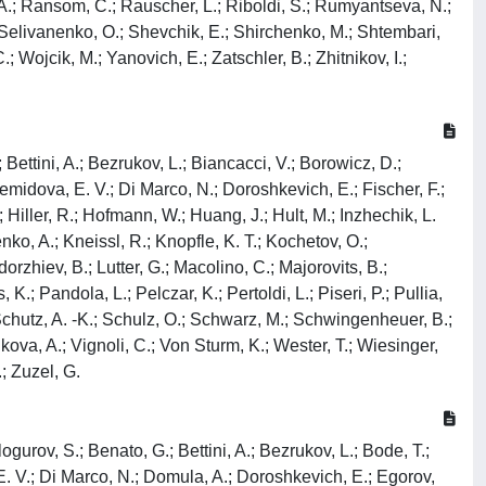
a, A.; Ransom, C.; Rauscher, L.; Riboldi, S.; Rumyantseva, N.;
; Selivanenko, O.; Shevchik, E.; Shirchenko, M.; Shtembari,
; Wojcik, M.; Yanovich, E.; Zatschler, B.; Zhitnikov, I.;
 Bettini, A.; Bezrukov, L.; Biancacci, V.; Borowicz, D.;
emidova, E. V.; Di Marco, N.; Doroshkevich, E.; Fischer, F.;
iller, R.; Hofmann, W.; Huang, J.; Hult, M.; Inzhechik, L.
nko, A.; Kneissl, R.; Knopfle, K. T.; Kochetov, O.;
rzhiev, B.; Lutter, G.; Macolino, C.; Majorovits, B.;
; Pandola, L.; Pelczar, K.; Pertoldi, L.; Piseri, P.; Pullia,
 Schutz, A. -K.; Schulz, O.; Schwarz, M.; Schwingenheuer, B.;
ova, A.; Vignoli, C.; Von Sturm, K.; Wester, T.; Wiesinger,
.; Zuzel, G.
logurov, S.; Benato, G.; Bettini, A.; Bezrukov, L.; Bode, T.;
E. V.; Di Marco, N.; Domula, A.; Doroshkevich, E.; Egorov,