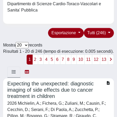
Dipartimento di Scienze Cardio-Toraco-Vascolari e
Sanita' Pubblica
Esportazione
Tutti (246)
Mostra
records
Risultati 1 - 20 di 246 (tempo di esecuzione: 0.005 secondi).
1
2
3
4
5
6
7
8
9
10
11
12
13
Expecting the unexpected: diagnostic
imaging of side effects due to cancer
treatment in children
2026 Michielin, A.; Fichera, G.; Zuliani, M.; Causin, F.;
Cecchin, D.; Serani, F.; Di Paola, A.; Zucchetta, P.;
Pillon, M.; Bisogno, G.; Stramare, R.; Giraudo, C.