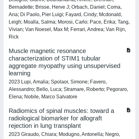
Bernadette; Brisse, Herve J; Orbach, Daniel; Coma,
Ana; Di Paolo, Pier Luigi; Fayard, Cindy; Mcdonald,
Leigh; Moalla, Salma; Morosi, Carlo; Pace, Erika; Tang,
Vivian; Van Noesel, Max M; Ferrari, Andrea; Van Rijn,
Rick
Muscle magnetic resonance
characterization of STIM1 tubular
aggregate myopathy using unsupervised
learning
2023 Lupi, Amalia; Spolaor, Simone; Favero,
Alessandro; Bello, Luca; Stramare, Roberto; Pegoraro,
Elena; Nobile, Marco Salvatore
Radiomics of spinal muscles: toward a
radiological biomarker for allograft
rejection in lung transplant
2023 Giraudo, Chiara; Modugno, Antonella; Negro,