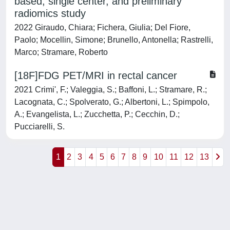
based, single center, and preliminary
radiomics study
2022 Giraudo, Chiara; Fichera, Giulia; Del Fiore,
Paolo; Mocellin, Simone; Brunello, Antonella; Rastrelli,
Marco; Stramare, Roberto
[18F]FDG PET/MRI in rectal cancer
2021 Crimi', F.; Valeggia, S.; Baffoni, L.; Stramare, R.;
Lacognata, C.; Spolverato, G.; Albertoni, L.; Spimpolo,
A.; Evangelista, L.; Zucchetta, P.; Cecchin, D.;
Pucciarelli, S.
1
2
3
4
5
6
7
8
9
10
11
12
13