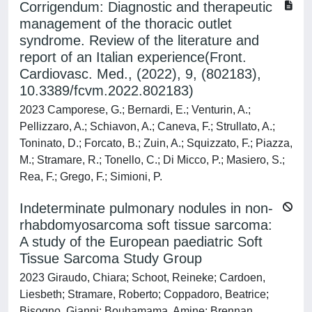
Corrigendum: Diagnostic and therapeutic
management of the thoracic outlet
syndrome. Review of the literature and
report of an Italian experience(Front.
Cardiovasc. Med., (2022), 9, (802183),
10.3389/fcvm.2022.802183)
2023 Camporese, G.; Bernardi, E.; Venturin, A.;
Pellizzaro, A.; Schiavon, A.; Caneva, F.; Strullato, A.;
Toninato, D.; Forcato, B.; Zuin, A.; Squizzato, F.; Piazza,
M.; Stramare, R.; Tonello, C.; Di Micco, P.; Masiero, S.;
Rea, F.; Grego, F.; Simioni, P.
Indeterminate pulmonary nodules in non-
rhabdomyosarcoma soft tissue sarcoma:
A study of the European paediatric Soft
Tissue Sarcoma Study Group
2023 Giraudo, Chiara; Schoot, Reineke; Cardoen,
Liesbeth; Stramare, Roberto; Coppadoro, Beatrice;
Bisogno, Gianni; Bouhamama, Amine; Brennan,