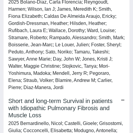
2025 Bolano-Diaz, Carla Florencia; Reyngoudt,
Harmen; Wilson, Ian J; James, Meredith K; Smith,
Fiona Elizabeth; Caldas De Almeida Araujo, Ericky;
Gordish-Dressman, Heather; Hilsden, Heather;
Rufibach, Laura E; Wallace, Dorothy; Ward, Louise;
Stramare, Roberto; Rampado, Alessandro; Smith, Mark;
Boisserie, Jean-Marc; Le Louer, Julien; Foster, Sheryl;
Peduto, Anthony; Sato, Noriko; Tamaru, Takeshi;
Sawyer, Anne Marie; Day, John W; Jones, Kristi J;
Walter, Maggie Christine; Stojkovic, Tanya; Mori-
Yoshimura, Madoka; Mendell, Jerry R; Pegoraro,
Elena; Straub, Volker; Blamire, Andrew M; Carlier,
Pierre; Diaz-Manera, Jordi
Short and long-term Survival in patients
with Idiopathic Pulmonary Fibrosis and
Muscle Loss
2025 Bernardinello, Nicol; Castelli, Gioele; Grisostomi,
Giulia; Cocconcelli, Elisabetta; Modugno, Antonella;