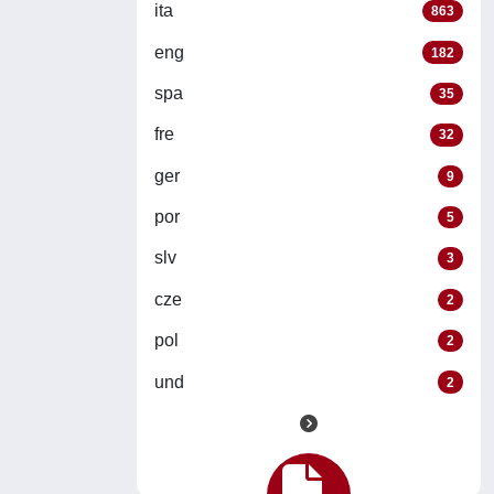
ita
863
eng
182
spa
35
fre
32
ger
9
por
5
slv
3
cze
2
pol
2
und
2