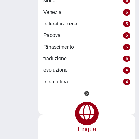
storia
6
Venezia
6
letteratura ceca
5
Padova
5
Rinascimento
5
traduzione
5
evoluzione
4
intercultura
4
Lingua