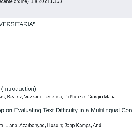
scente ordine): 1 a 20 di 1.163
IVERSITARIA”
(Introduction)
, Beatriz; Vezzani, Federica; Di Nunzio, Giorgio Maria
on Evaluating Text Difficulty in a Multilingual Con
va, Liana; Azarbonyad, Hosein; Jaap Kamps, And