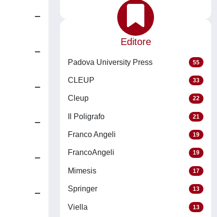
Editore
Padova University Press
55
CLEUP
33
Cleup
22
Il Poligrafo
21
Franco Angeli
19
FrancoAngeli
19
Mimesis
17
Springer
13
Viella
13