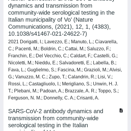
dynamics and transmission from
community-wide serological testing in the
Italian municipality of Vo’ (Nature
Communications, (2021), 12, 1, (4383),
10.1038/s41467-021-24622-7)
2021 Dorigatti, I.; Lavezzo, E.; Manuto, L.; Ciavarella,
C.; Pacenti, M.; Boldrin, C.; Cattai, M.; Saluzzo, F.;
Franchin, E.; Del Vecchio, C.; Caldart, F.; Castelli, G.;
Nicoletti, M.; Nieddu, E.; Salvadoretti, E.; Labella, B.;
Fava, L.; Guglielmo, S.; Fascina, M.; Grazioli, M.; Alvisi,
G.; Vanuzzo, M. C.; Zupo, T.; Calandrin, R.; Lisi, V.;
Rossi, L.; Castagliuolo, I.; Merigliano, S.; Unwin, H. J.
T.; Plebani, M.; Padoan, A.; Brazzale, A. R.; Toppo, S.;
Ferguson, N. M.; Donnelly, C. A.; Crisanti, A.
SARS-CoV-2 antibody dynamics and
transmission from community-wide
serological testing in the Italian