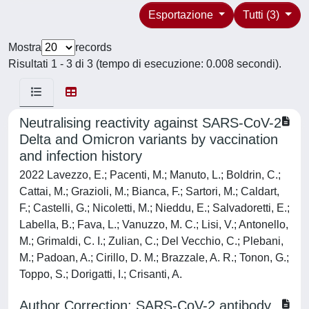
Esportazione
Tutti (3)
Mostra
records
Risultati 1 - 3 di 3 (tempo di esecuzione: 0.008 secondi).
Neutralising reactivity against SARS-CoV-2
Delta and Omicron variants by vaccination
and infection history
2022 Lavezzo, E.; Pacenti, M.; Manuto, L.; Boldrin, C.;
Cattai, M.; Grazioli, M.; Bianca, F.; Sartori, M.; Caldart,
F.; Castelli, G.; Nicoletti, M.; Nieddu, E.; Salvadoretti, E.;
Labella, B.; Fava, L.; Vanuzzo, M. C.; Lisi, V.; Antonello,
M.; Grimaldi, C. I.; Zulian, C.; Del Vecchio, C.; Plebani,
M.; Padoan, A.; Cirillo, D. M.; Brazzale, A. R.; Tonon, G.;
Toppo, S.; Dorigatti, I.; Crisanti, A.
Author Correction: SARS-CoV-2 antibody