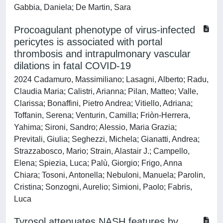
Gabbia, Daniela; De Martin, Sara
Procoagulant phenotype of virus-infected
pericytes is associated with portal
thrombosis and intrapulmonary vascular
dilations in fatal COVID-19
2024 Cadamuro, Massimiliano; Lasagni, Alberto; Radu,
Claudia Maria; Calistri, Arianna; Pilan, Matteo; Valle,
Clarissa; Bonaffini, Pietro Andrea; Vitiello, Adriana;
Toffanin, Serena; Venturin, Camilla; Friòn-Herrera,
Yahima; Sironi, Sandro; Alessio, Maria Grazia;
Previtali, Giulia; Seghezzi, Michela; Gianatti, Andrea;
Strazzabosco, Mario; Strain, Alastair J.; Campello,
Elena; Spiezia, Luca; Palù, Giorgio; Frigo, Anna
Chiara; Tosoni, Antonella; Nebuloni, Manuela; Parolin,
Cristina; Sonzogni, Aurelio; Simioni, Paolo; Fabris,
Luca
Tyrosol attenuates NASH features by